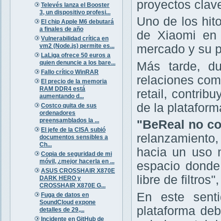
proyectos clav
Televés lanza el Booster
3, un dispositivo profesi...
Uno de los hit
El chip Apple M6 debutará
a finales de año
de Xiaomi en 
Vulnerabilidad crítica en
vm2 (Node.js) permite es...
mercado y su p
LaLiga ofrece 50 euros a
quien denuncie a los bare...
Más tarde, d
Fallo crítico WinRAR
relaciones com
El precio de la memoria
RAM DDR4 está
retail, contri
aumentando d...
de la plataform
Costco quita de sus
ordenadores
preensamblados la ...
"BeReal no co
El jefe de la CISA subió
relanzamiento
documentos sensibles a
Ch...
hacia un uso 
Copia de seguridad de mi
móvil, ¿mejor hacerla en ...
espacio donde
ASUS CROSSHAIR X870E
libre de filtros
DARK HERO y
CROSSHAIR X870E G...
En este senti
Fuga de datos en
SoundCloud expone
plataforma deb
detalles de 29,...
Incidente en GitHub de