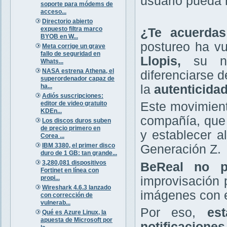
usuario pueda 
soporte para módems de
acceso...
Directorio abierto
expuesto filtra marco
¿Te acuerda
BYOB en W...
postureo ha v
Meta corrige un grave
fallo de seguridad en
Llopis,
su nue
Whats...
NASA estrena Athena, el
diferenciarse d
superordenador capaz de
ha...
la
autenticidad
Adiós suscripciones:
editor de video gratuito
Este movimient
KDEn...
compañía, que 
Los discos duros suben
de precio primero en
y establecer a
Corea ...
IBM 3380, el primer disco
Generación Z.
duro de 1 GB: tan grande...
3,280,081 dispositivos
BeReal no pe
Fortinet en línea con
propi...
improvisación 
Wireshark 4.6.3 lanzado
imágenes con e
con corrección de
vulnerab...
Por eso,
es
Qué es Azure Linux, la
apuesta de Microsoft por
notificaciones