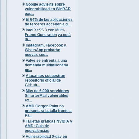
Google advierte sobre
vulnerabilidad en WinRAR
exp...
El 64% de las aplicaciones
de terceros acceden a d...
Intel XeSS 3 con Multi-
Frame Generation ya está
di...
Instagram, Facebook y
WhatsApp probarán
nuevas sus...
Valve se enfrenta a una
demanda multimillonaria
po...
Atacantes secuestran
repositorio oficial de
GitHub...
Más de 6.000 servidores
SmarterMail vulnerables
ex...
AMD Gorgon Point no
presentará batalla frente a
Pa...
Tarjetas gráficas NVIDIA y
AMD: Guía de
equivalencias
Vulnerabilidad 0-day en