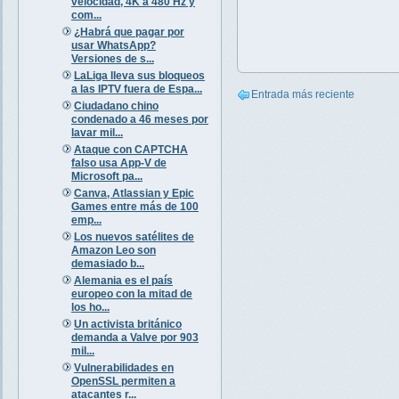
velocidad, 4K a 480 Hz y
com...
¿Habrá que pagar por
usar WhatsApp?
Versiones de s...
LaLiga lleva sus bloqueos
a las IPTV fuera de Espa...
Entrada más reciente
Ciudadano chino
condenado a 46 meses por
lavar mil...
Ataque con CAPTCHA
falso usa App-V de
Microsoft pa...
Canva, Atlassian y Epic
Games entre más de 100
emp...
Los nuevos satélites de
Amazon Leo son
demasiado b...
Alemania es el país
europeo con la mitad de
los ho...
Un activista británico
demanda a Valve por 903
mil...
Vulnerabilidades en
OpenSSL permiten a
atacantes r...