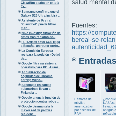
salud mental d
ClawdBot acaba en estafa
Cr...
Samsung confirma que el
Galaxy S26 Ultra incluirá ...
Asistente de IA viral
Fuentes:
"Clawdbot" puede filtrar
men...
https://comput
Nike investiga filtración de
datos tras reclamo de...
bereal-se-rela
FRITZ!Box 5690 XGS llega
autenticidad_
a España, un router perfe...
La Comisión Europea
revisará la petición «Dejad
Entradas 
de...
Google filtra su sistema
operativo para PC: Alumi...
Actualización de
seguridad de Chrome
corrige vulne...
Sabotajes en cables
submarinos llevan a
Finlandia ...
Google anuncia función de
Cámaras de
¿Por qué
protección contra robos ...
móviles
NASA se
Google desmantela la
amenazadas
llevado 
por escasez de
antigua 
mayor red de proxies
RAM
réflex dig
residenc...