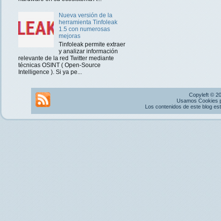
Nueva versión de la
herramienta Tinfoleak
1.5 con numerosas
mejoras
Tinfoleak permite extraer
y analizar información
relevante de la red Twitter mediante
técnicas OSINT ( Open-Source
Intelligence ). Si ya pe...
Copyleft © 2
Usamos Cookies pr
Los contenidos de este blog es