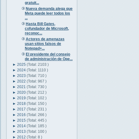
gratuit...
Nueva demanda alega que
Meta puede leer todos los
...
Hasta Bill Gates,
cofundador de Microsoft,
reconoc...
Actores de amenazas
usan sitios falsos de
Notepad+...
El presidente del consejo
de administración de Ope...
►
2025
(Total: 2103 )
►
2024
(Total: 1110 )
►
2023
(Total: 710 )
►
2022
(Total: 967 )
►
2021
(Total: 730 )
►
2020
(Total: 212 )
►
2019
(Total: 102 )
►
2018
(Total: 150 )
►
2017
(Total: 231 )
►
2016
(Total: 266 )
►
2015
(Total: 445 )
►
2014
(Total: 185 )
►
2013
(Total: 100 )
►
2012
(Total: 8 )