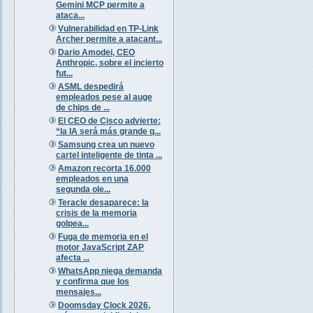
Gemini MCP permite a
ataca...
Vulnerabilidad en TP-Link
Archer permite a atacant...
Dario Amodei, CEO
Anthropic, sobre el incierto
fut...
ASML despedirá
empleados pese al auge
de chips de ...
El CEO de Cisco advierte:
“la IA será más grande q...
Samsung crea un nuevo
cartel inteligente de tinta ...
Amazon recorta 16.000
empleados en una
segunda ole...
Teracle desaparece: la
crisis de la memoria
golpea...
Fuga de memoria en el
motor JavaScript ZAP
afecta ...
WhatsApp niega demanda
y confirma que los
mensajes...
Doomsday Clock 2026,