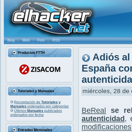
Blog
Web
Foro
RSS
Productos FTTH
Adiós al
España con
autenticid
miércoles, 28 de 
Tutoriales y Manuales
Recopilación de
Tutoriales y
Manuales
ordenados por categorías
BeReal
se re
Últimos
Manuales
publicados
ordenados por fecha
autenticidad
,
modificaciones
Entradas Mensuales