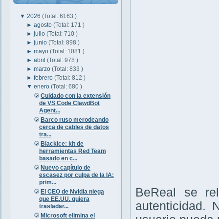
▼
2026
(Total: 6163 )
►
agosto
(Total: 171 )
►
julio
(Total: 710 )
►
junio
(Total: 898 )
►
mayo
(Total: 1081 )
►
abril
(Total: 978 )
►
marzo
(Total: 833 )
►
febrero
(Total: 812 )
▼
enero
(Total: 680 )
Cuidado con la extensión
de VS Code ClawdBot
Agent...
Barco ruso merodeando
cerca de cables de datos
tra...
BlackIce: kit de
herramientas Red Team
basado en c...
Nuevo capítulo de
escasez por culpa de la IA:
prim...
BeReal se re
El CEO de Nvidia niega
que EE.UU. quiera
autenticidad. 
trasladar...
Microsoft elimina el