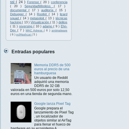
ssl
( 24 )
Forense
( 20 )
conferencia
( 20 )
SeguridadWireless
( 17 )
documental
( 17 )
auditoría
( 15 )
Debugger
( 14 )
Rootkit
( 14 )
lizard
squad
( 14 )
metasploit
( 13 )
técnicas
hacking
( 13 )
Virtualización
( 11 )
delitos
( 11 )
reversing
( 10 )
adamo
( 9 )
Ehn-
Dev
( 7 )
MAC Adress
( 6 )
antimalware
( 6 )
oclHashcat
( 5 )
Entradas populares
Memoria DDR5 de 500
euros al precio de una
hamburguesa
Un usuario de Reddit
adquirió una memoria
DDR5 de 32 GB
valorada en 500 euros por solo 12,50
euros en una tienda de segunda mano.
Google lanza Pixel Tag
Google prepara el
lanzamiento de Pixel Tag
, un localizador de
objetos similar al AirTag
para llenar el hueco de
hardware en su ecosistema A...