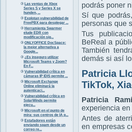
podrás poner ni
Las ventas de Xbox
Series S y Series X se
hunden, ...
Sí que podrás,
Explotan vulnerabilidad de
personas que s
FreePBX para desplegar ...
Herramienta Swarmer
Tus publicac
elude EDR con
modificación sig...
BeReal a públic
ONLYOFFICE DocSpace:
la mejor alternativa a
También tendrá
Google...
demás si así lo
¿Es inseguro utilizar
Microsoft Teams y Zoom?
En F...
Patricia Ll
Vulnerabilidad crítica en
cámaras IP IDIS permite ...
TikTok, Xi
Microsoft Exchange
Online eliminará la
autenticaci...
Vulnerabilidad crítica en
Patricia Ram
SolarWinds permite
ejecu...
experiencia en
Microsoft en el punto de
mira: sus centros de IA p...
Antes de ater
Estafadores están
en empresas 
enviando spam desde un
correo re...