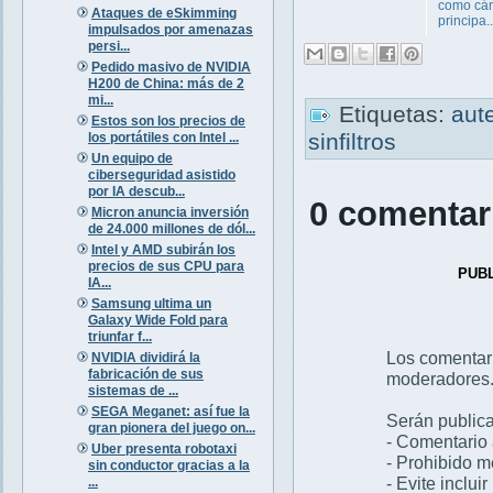
como cá
Ataques de eSkimming
principa..
impulsados por amenazas
persi...
Pedido masivo de NVIDIA
H200 de China: más de 2
mi...
Etiquetas:
aut
Estos son los precios de
sinfiltros
los portátiles con Intel ...
Un equipo de
ciberseguridad asistido
por IA descub...
0 comentar
Micron anuncia inversión
de 24.000 millones de dól...
Intel y AMD subirán los
precios de sus CPU para
PUB
IA...
Samsung ultima un
Galaxy Wide Fold para
triunfar f...
Los comentar
NVIDIA dividirá la
fabricación de sus
moderadores
sistemas de ...
SEGA Meganet: así fue la
Serán publica
gran pionera del juego on...
- Comentario 
Uber presenta robotaxi
- Prohibido 
sin conductor gracias a la
- Evite inclui
...