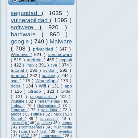
Etiquetas
seguridad
( 1635 )
vulnerabilidad
( 1595 )
software
( 920 )
hardware
( 860 )
google
( 749 )
Malware
( 708 )
privacidad
( 647 )
Windows
( 521 )
ransomware
( 519 )
android
( 455 )
exploit
( 422 )
linux
( 391 )
cve
( 374 )
tutorial
( 299 )
nvidia
( 292 )
manual
( 282 )
hacking
( 244 )
ssd
( 175 )
WhatsApp
( 173 )
ddos
( 134 )
Wifi
( 131 )
app
( 126 )
cifrado
( 121 )
twitter
( 121 )
programación
( 105 )
youtube
( 82 )
herramientas
( 80 )
firefox
( 76 )
Networking
( 73 )
firmware
( 73 )
sysadmin
( 72 )
adobe
( 65 )
office
( 62 )
hack
( 51 )
Kernel
( 49 )
antivirus
( 49 )
javascript
( 48 )
apache
( 46 )
juegos
( 42 )
contraseñas
( 39 )
multimedia
( 36 )
cms
( 35 )
flash
( 33 )
eventos
( 32 )
MAC
( 30 )
anonymous
( 28 )