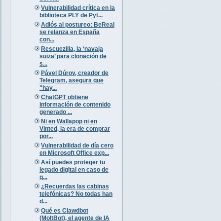
Vulnerabilidad crítica en la
biblioteca PLY de Pyt...
Adiós al postureo: BeReal
se relanza en España
con...
Rescuezilla, la ‘navaja
suiza’ para clonación de
s...
Pável Dúrov, creador de
Telegram, asegura que
"hay...
ChatGPT obtiene
información de contenido
generado ...
Ni en Wallapop ni en
Vinted, la era de comprar
por...
Vulnerabilidad de día cero
en Microsoft Office exp...
Así puedes proteger tu
legado digital en caso de
q...
¿Recuerdas las cabinas
telefónicas? No todas han
d...
Qué es Clawdbot
(MoltBot), el agente de IA