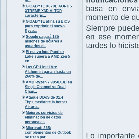
la...
GIGABYTE X870E AORUS
basa en envia
XTREME X3D AI TOP,
momento de qu
caracterís...
GIGABYTE afina su BIOS
para exprimir el nuevo
Siempre pued
Ryze...
en ese moment
Google pagará 135
millones de dólares a
tardes lo hicist
usuarios d...
El nuevo Intel Panther
Lake supera a AMD Zen 5
en ...
Las GPU Intel Arc
Alchemist ganan hasta un
260% de...
AMD Ryzen 7 9850X3D en
Single Channel vs Dual
Chan...
Ataque DDoS de 31,4
Tbps mediante la botnet
Aisuru...
Mejores servicios de
eliminación de datos
personales
Microsoft 365:
complementos de Outlook
Lo importante 
se usan par...