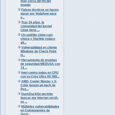
más cerca del fin del
mundo
Falsos técnicos se hacen
pasar por Vodafone para
e...
Tras 34 años, la
comunidad del kernel
Linux tiene ...
Un satélite chino casi
choca y Starlink reduce
alt...
Vulnerabilidad en cliente
Windows de Check Point
H...
Herramienta de pruebas
de seguridad MEDUSA con
74 ...
Intel contra todos en CPU
con su Core Ultra X9 388...
AMD, Cooler Master y V-
Color lanzan un pack de
Ryz...
DuckDuckGo permite
buscar por Internet sin IA:
es ...
Múltiples vulnerabilidades
en Componentes de
Servi...