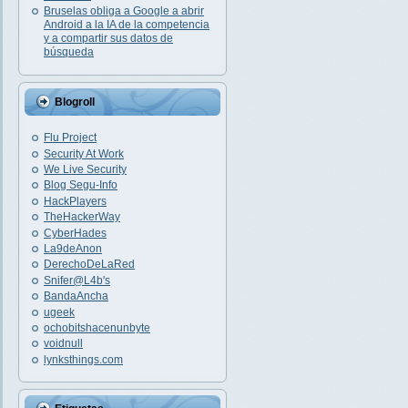
Bruselas obliga a Google a abrir
Android a la IA de la competencia
y a compartir sus datos de
búsqueda
Blogroll
Flu Project
Security At Work
We Live Security
Blog Segu-Info
HackPlayers
TheHackerWay
CyberHades
La9deAnon
DerechoDeLaRed
Snifer@L4b's
BandaAncha
ugeek
ochobitshacenunbyte
voidnull
lynksthings.com