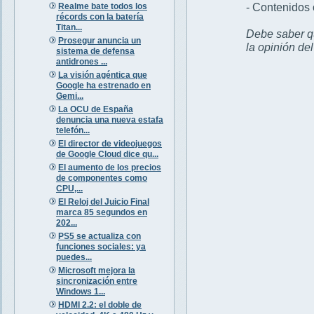
- Contenidos 
Realme bate todos los
récords con la batería
Titan...
Debe saber qu
Prosegur anuncia un
la opinión de
sistema de defensa
antidrones ...
La visión agéntica que
Google ha estrenado en
Gemi...
La OCU de España
denuncia una nueva estafa
telefón...
El director de videojuegos
de Google Cloud dice qu...
El aumento de los precios
de componentes como
CPU,...
El Reloj del Juicio Final
marca 85 segundos en
202...
PS5 se actualiza con
funciones sociales: ya
puedes...
Microsoft mejora la
sincronización entre
Windows 1...
HDMI 2.2: el doble de