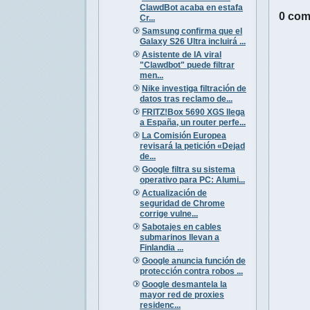
ClawdBot acaba en estafa
0 com
Cr...
Samsung confirma que el
Galaxy S26 Ultra incluirá ...
Asistente de IA viral
"Clawdbot" puede filtrar
men...
Nike investiga filtración de
datos tras reclamo de...
FRITZ!Box 5690 XGS llega
a España, un router perfe...
La Comisión Europea
revisará la petición «Dejad
de...
Google filtra su sistema
operativo para PC: Alumi...
Actualización de
seguridad de Chrome
corrige vulne...
Sabotajes en cables
submarinos llevan a
Finlandia ...
Google anuncia función de
protección contra robos ...
Google desmantela la
mayor red de proxies
residenc...