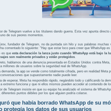
or de Telegram vuelve a los titulares dando guerra. Esta vez apunta direc
 uno de sus peores momentos.
rov, fundador de Telegram, no da puntada sin hilo y sus palabras muchas ve
ha comentado lo siguiente: "Hay que estar loco para creer que WhatsApp es 
to es que
esta declaración la lanza justo cuando WhatsApp está bajo la 
sajes son realmente privados y están protegidos
.
reto, hablamos de una denuncia presentada en Estados Unidos contra Meta,
a millones de usuarios sobre la seguridad real de WhatsApp.
 demanda, la app se vende como totalmente cifrada, pero en realidad Meta po
 conversaciones que supuestamente nadie puede leer.
 de esperar, Meta ha respondido rápido, negándolo todo y calificando la dem
a extremo funciona y que ni ellos mismos pueden acceder al contenido de lo
or de Telegram insiste en que su equipo ha analizado el sistema de WhatsAp
, diferentes puntos débiles por los que alguien podría colarse.
uró que había borrado WhatsApp de su móv
 protegía los datos de sus usuarios