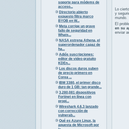
soporte para módems de
acceso...
Lo ciert
Directorio abierto
y seguri
expuesto filtra marco
mundo.
BYOB en W...
El prob
Meta corrige un grave
en su a
fallo de seguridad en
enviar a
Whats...
NASA estrena Athena, el
superordenador capaz de
ha...
Adiós suscripciones:
editor de video gratuito
KDEn...
Los discos duros suben
de precio primero en
Corea ...
IBM 3380, el primer disco
duro de 1 GB: tan grande...
3,280,081 dispositivos
Fortinet en línea con
propi...
Wireshark 4.6.3 lanzado
con corrección de
vulnerab...
Qué es Azure Linux, la
apuesta de Microsoft por