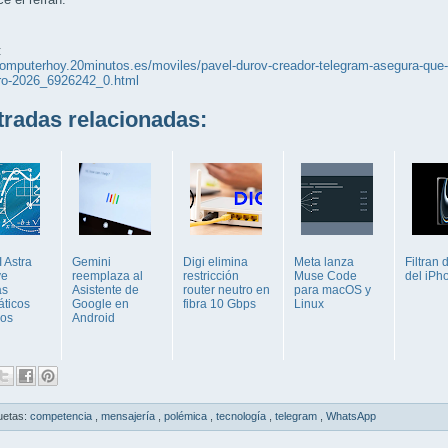
:
computerhoy.20minutos.es/moviles/pavel-durov-creador-telegram-asegura-que-
ro-2026_6926242_0.html
adas relacionadas:
 Astra
Gemini
Digi elimina
Meta lanza
Filtran 
ve
reemplaza al
restricción
Muse Code
del iPh
as
Asistente de
router neutro en
para macOS y
ticos
Google en
fibra 10 Gbps
Linux
cos
Android
uetas:
competencia
,
mensajería
,
polémica
,
tecnología
,
telegram
,
WhatsApp