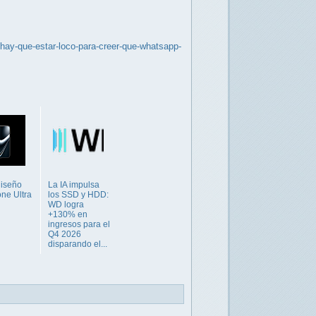
hay-que-estar-loco-para-creer-que-whatsapp-
diseño
La IA impulsa
one Ultra
los SSD y HDD:
WD logra
+130% en
ingresos para el
Q4 2026
disparando el...