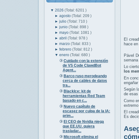
▼
2026
(Total: 6201 )
►
agosto
(Total: 209 )
►
julio
(Total: 710 )
►
junio
(Total: 898 )
►
mayo
(Total: 1081 )
►
abril
(Total: 978 )
El cread
►
marzo
(Total: 833 )
hace en
►
febrero
(Total: 812 )
▼
enero
(Total: 680 )
Pável Dú
semana 
Cuidado con la extensión
de VS Code ClawdBot
Lo cier
Agent...
los men
Barco ruso merodeando
En conc
cerca de cables de datos
engañar 
tra...
Según la
BlackIce: kit de
de esas
herramientas Red Team
basado en c...
Como era
extremo 
Nuevo capítulo de
escasez por culpa de la IA:
El cread
prim...
Es decir
El CEO de Nvidia niega
que EE.UU. quiera
Aseg
trasladar...
cómo
Microsoft elimina el