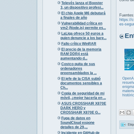
Televés lanza el Booster
3, un dispositivo profesi...
El chip Apple M6 debutará
Fuentes
a finales de año
https://
Vulnerabilidad crítica en
es-segu
vm2 (Node.js) permite es...
LaLiga ofrece 50 euros a
Entr
quien denuncie a los bare...
Fallo crítico WinRAR
El precio de la memoria
RAM DDR4 está
aumentando d...
Costco quita de sus
ordenadores
preensamblados la ...
OpenAI
El jefe de la CISA subió
resuel
documentos sensibles a
enigm
Ch...
matemá
Copia de seguridad de mi
históri
móvil, ¿mejor hacerla en ...
ASUS CROSSHAIR X870E
DARK HERO y
CROSSHAIR X870E G...
Fuga de datos en
SoundCloud expone
Etiq
detalles de 29,...
Incidente en GitHub de