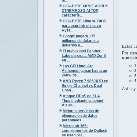
la...
GIGABYTE X870E AORUS
XTREME X3D AI TOP,
caracterís...
GIGABYTE afina su BIOS
para exprimir el nuevo
Ryze...
Google pagará 135
millones de dólares a
usuarios d...
Estas c
El nuevo Intel Panther
Por eje
Lake supera a AMD Zen 5
que est
en ...
1
Las GPU Intel Arc
Alchemist ganan hasta un
2
260% de...
3
4
AMD Ryzen 7 9850X3D en
Single Channel vs Dual
Así hay 
Chan...
Ataque DDoS de 31,4
Tbps mediante la botnet
Aisuru...
Mejores servicios de
eliminación de datos
personales
Microsoft 365:
complementos de Outlook
se usan par...