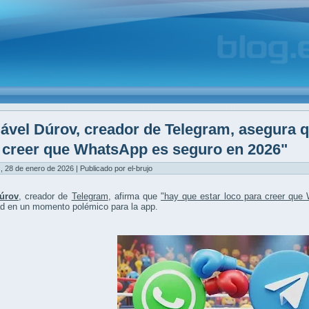
ável Dúrov, creador de Telegram, asegura q
 creer que WhatsApp es seguro en 2026"
, 28 de enero de 2026 | Publicado por el-brujo
úrov
, creador de
Telegram
, afirma que
"hay que estar loco para creer que
ad en un momento polémico para la app.