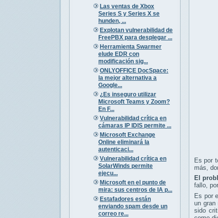
Las ventas de Xbox
Series S y Series X se
hunden, ...
Explotan vulnerabilidad de
FreePBX para desplegar ...
Herramienta Swarmer
elude EDR con
modificación sig...
ONLYOFFICE DocSpace:
la mejor alternativa a
Google...
¿Es inseguro utilizar
Microsoft Teams y Zoom?
En F...
Vulnerabilidad crítica en
cámaras IP IDIS permite ...
Microsoft Exchange
Online eliminará la
autenticaci...
Vulnerabilidad crítica en
Es por t
SolarWinds permite
más, don
ejecu...
El prob
Microsoft en el punto de
fallo, p
mira: sus centros de IA p...
Es por e
Estafadores están
un gran 
enviando spam desde un
sido cri
correo re...
como dic