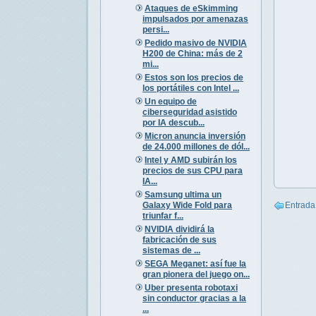
Ataques de eSkimming
impulsados por amenazas
persi...
Pedido masivo de NVIDIA
H200 de China: más de 2
mi...
Estos son los precios de
los portátiles con Intel ...
Un equipo de
ciberseguridad asistido
por IA descub...
Micron anuncia inversión
de 24.000 millones de dól...
Intel y AMD subirán los
precios de sus CPU para
IA...
Samsung ultima un
Galaxy Wide Fold para
Entrada
triunfar f...
NVIDIA dividirá la
fabricación de sus
sistemas de ...
SEGA Meganet: así fue la
gran pionera del juego on...
Uber presenta robotaxi
sin conductor gracias a la
...