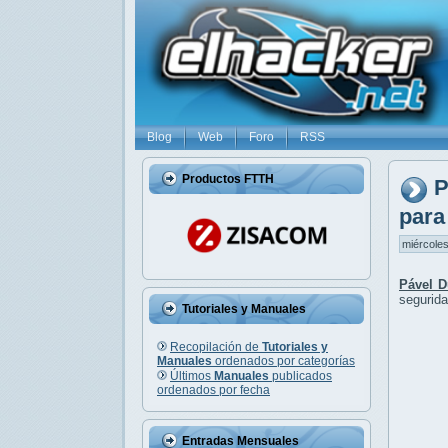
Blog
Web
Foro
RSS
Productos FTTH
P
para
miércoles
Pável D
segurid
Tutoriales y Manuales
Recopilación de
Tutoriales y
Manuales
ordenados por categorías
Últimos
Manuales
publicados
ordenados por fecha
Entradas Mensuales