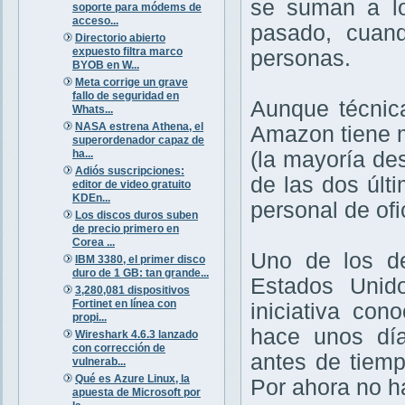
se suman a lo
soporte para módems de
acceso...
pasado, cuan
Directorio abierto
expuesto filtra marco
personas.
BYOB en W...
Meta corrige un grave
fallo de seguridad en
Aunque técnic
Whats...
NASA estrena Athena, el
Amazon tiene 
superordenador capaz de
ha...
(la mayoría de
Adiós suscripciones:
de las dos últ
editor de video gratuito
KDEn...
personal de ofi
Los discos duros suben
de precio primero en
Corea ...
Uno de los de
IBM 3380, el primer disco
duro de 1 GB: tan grande...
Estados Unid
3,280,081 dispositivos
Fortinet en línea con
iniciativa co
propi...
hace unos día
Wireshark 4.6.3 lanzado
con corrección de
antes de tiemp
vulnerab...
Qué es Azure Linux, la
Por ahora no h
apuesta de Microsoft por