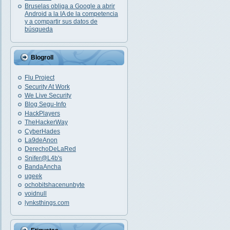
Bruselas obliga a Google a abrir
Android a la IA de la competencia
y a compartir sus datos de
búsqueda
Blogroll
Flu Project
Security At Work
We Live Security
Blog Segu-Info
HackPlayers
TheHackerWay
CyberHades
La9deAnon
DerechoDeLaRed
Snifer@L4b's
BandaAncha
ugeek
ochobitshacenunbyte
voidnull
lynksthings.com