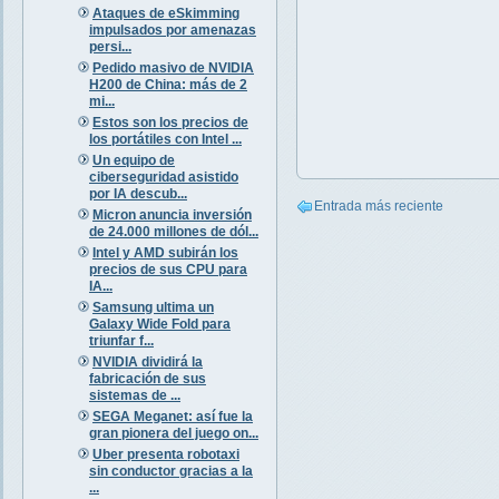
Ataques de eSkimming
impulsados por amenazas
persi...
Pedido masivo de NVIDIA
H200 de China: más de 2
mi...
Estos son los precios de
los portátiles con Intel ...
Un equipo de
ciberseguridad asistido
por IA descub...
Entrada más reciente
Micron anuncia inversión
de 24.000 millones de dól...
Intel y AMD subirán los
precios de sus CPU para
IA...
Samsung ultima un
Galaxy Wide Fold para
triunfar f...
NVIDIA dividirá la
fabricación de sus
sistemas de ...
SEGA Meganet: así fue la
gran pionera del juego on...
Uber presenta robotaxi
sin conductor gracias a la
...