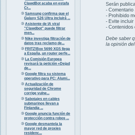
ClawdBot acaba en estafa
Serán publica
Cr...
- Comentario 
Samsung confirma que el
- Prohibido 
Galaxy S26 Ultra incluirá ...
- Evite inclui
Asistente de IA viral
- Contenidos 
"Clawdbot" puede filtrar
men...
Debe saber qu
Nike investiga filtración de
datos tras reclamo de...
la opinión de
FRITZ!Box 5690 XGS llega
a España, un router perfe...
La Comisión Europea
revisará la petición «Dejad
de...
Google filtra su sistema
operativo para PC: Alumi...
Actualización de
seguridad de Chrome
corrige vulne...
Sabotajes en cables
submarinos llevan a
Finlandia ...
Google anuncia función de
protección contra robos ...
Google desmantela la
mayor red de proxies
residenc...