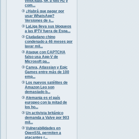
velocidad, 4K a 480 Hz y
com...
¿Habrá que pagar por
usar WhatsApp?
Versiones de s...
LaLiga lleva sus bloqueos
a las IPTV fuera de Espa...
Ciudadano chino
condenado a 46 meses por
lavar mil...
Ataque con CAPTCHA
falso usa App-V de
Microsoft pa...
Canva, Atlassian y Epic
Games entre más de 100
emp...
Los nuevos satélites de
Amazon Leo son
demasiado b...
Alemania es el país
europeo con la mitad de
los ho...
Un activista británico
demanda a Valve por 903
mil...
Vulnerabilidades en
OpenSSL permiten a
atacantes r...