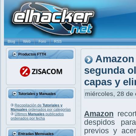
Blog
Web
Foro
RSS
Productos FTTH
Amazon 
segunda ol
capas y el
miércoles, 28 de 
Tutoriales y Manuales
Recopilación de
Tutoriales y
Manuales
ordenados por categorías
Amazon
reco
Últimos
Manuales
publicados
ordenados por fecha
despidos pa
previos y ac
Entradas Mensuales