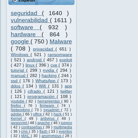
Etiquetas
seguridad
( 1640 )
vulnerabilidad
( 1611 )
software
( 932 )
hardware
( 864 )
google
( 750 )
Malware
( 708 )
privacidad
( 651 )
Windows
( 521 )
ransomware
( 521 )
android
( 457 )
exploit
( 427 )
linux
( 396 )
cve
( 374 )
tutorial
( 299 )
nvidia
( 294 )
manual
( 282 )
hacking
( 244 )
ssd
( 176 )
WhatsApp
( 173 )
ddos
( 134 )
Wifi
( 131 )
app
( 126 )
cifrado
( 121 )
twitter
( 121 )
programación
( 108 )
youtube
( 82 )
herramientas
( 80 )
firefox
( 76 )
firmware
( 74 )
Networking
( 73 )
sysadmin
( 72 )
adobe
( 66 )
office
( 62 )
hack
( 51 )
Kernel
( 49 )
antivirus
( 49 )
javascript
( 48 )
apache
( 46 )
juegos
( 42 )
contraseñas
( 39 )
multimedia
( 36 )
cms
( 35 )
flash
( 33 )
eventos
( 32 )
MAC
( 30 )
anonymous
( 28 )