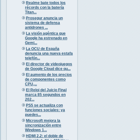
Realme bate todos los
récords con la batería
Titan...
Prosegur anuncia un
sistema de defensa
antidrones ...
La visión agéntica que
Google ha estrenado en
Gemi...
La OCU de España
denuncia una nueva estafa
telefón...
El director de videojuegos
de Google Cloud dice qu...
El aumento de los precios
de componentes como
CPU,...
El Reloj del Juicio Final
marca 85 segundos en
202...
PS5 se actualiza con
funciones sociales: ya
puedes...
Microsoft mejora la
sincronización entre
Windows 1...
HDMI 2.2: el doble de