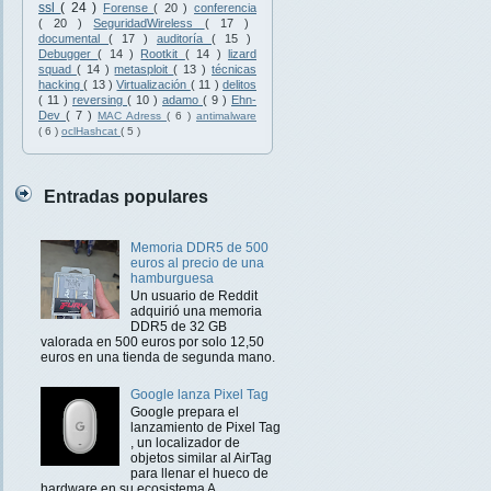
ssl
( 24 )
Forense
( 20 )
conferencia
( 20 )
SeguridadWireless
( 17 )
documental
( 17 )
auditoría
( 15 )
Debugger
( 14 )
Rootkit
( 14 )
lizard
squad
( 14 )
metasploit
( 13 )
técnicas
hacking
( 13 )
Virtualización
( 11 )
delitos
( 11 )
reversing
( 10 )
adamo
( 9 )
Ehn-
Dev
( 7 )
MAC Adress
( 6 )
antimalware
( 6 )
oclHashcat
( 5 )
Entradas populares
Memoria DDR5 de 500
euros al precio de una
hamburguesa
Un usuario de Reddit
adquirió una memoria
DDR5 de 32 GB
valorada en 500 euros por solo 12,50
euros en una tienda de segunda mano.
Google lanza Pixel Tag
Google prepara el
lanzamiento de Pixel Tag
, un localizador de
objetos similar al AirTag
para llenar el hueco de
hardware en su ecosistema A...