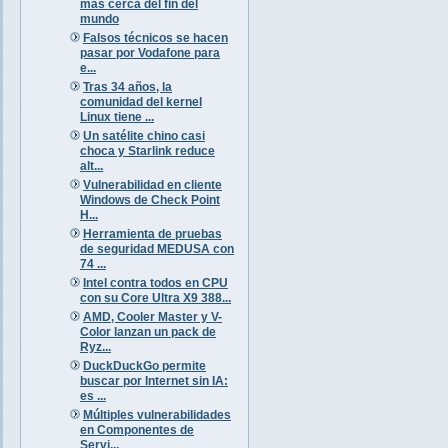
más cerca del fin del
mundo
Falsos técnicos se hacen
pasar por Vodafone para
e...
Tras 34 años, la
comunidad del kernel
Linux tiene ...
Un satélite chino casi
choca y Starlink reduce
alt...
Vulnerabilidad en cliente
Windows de Check Point
H...
Herramienta de pruebas
de seguridad MEDUSA con
74 ...
Intel contra todos en CPU
con su Core Ultra X9 388...
AMD, Cooler Master y V-
Color lanzan un pack de
Ryz...
DuckDuckGo permite
buscar por Internet sin IA:
es ...
Múltiples vulnerabilidades
en Componentes de
Servi...