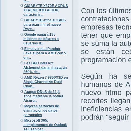
la...
GIGABYTE X870E AORUS
Con los último
XTREME X3D AI TOP,
caracterís...
contrataciones
GIGABYTE afina su BIOS
para exprimir el nuevo
empresas tecno
Ryze...
tener que emp
Google pagará 135
millones de dólares a
se suma la auto
usuarios d...
El nuevo Intel Panther
se están ce
Lake supera a AMD Zen 5
en ...
programación e
Las GPU Intel Arc
Alchemist ganan hasta un
260% de...
Según ha señ
AMD Ryzen 7 9850X3D en
Single Channel vs Dual
humanos de Am
Chan...
nuevo ritmo p
Ataque DDoS de 31,4
Tbps mediante la botnet
recortes llega
Aisuru...
Mejores servicios de
ineficiencias 
eliminación de datos
personales
podrán "seguir
Microsoft 365:
complementos de Outlook
se usan par...