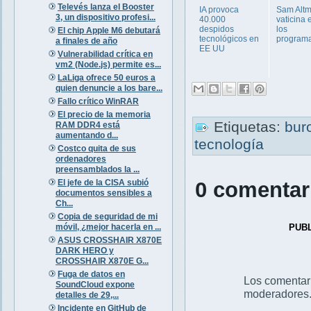
Televés lanza el Booster
IA provoca
Sam Alt
3, un dispositivo profesi...
40.000
vaticina e
despidos
los
El chip Apple M6 debutará
tecnológicos en
program
a finales de año
EE UU
Vulnerabilidad crítica en
vm2 (Node.js) permite es...
LaLiga ofrece 50 euros a
quien denuncie a los bare...
Fallo crítico WinRAR
El precio de la memoria
Etiquetas:
bur
RAM DDR4 está
aumentando d...
tecnología
Costco quita de sus
ordenadores
preensamblados la ...
El jefe de la CISA subió
0 comentar
documentos sensibles a
Ch...
Copia de seguridad de mi
móvil, ¿mejor hacerla en ...
PUB
ASUS CROSSHAIR X870E
DARK HERO y
CROSSHAIR X870E G...
Fuga de datos en
Los comentar
SoundCloud expone
moderadores
detalles de 29,...
Incidente en GitHub de