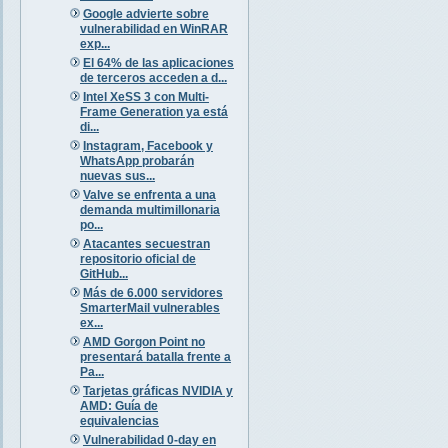
Google advierte sobre
vulnerabilidad en WinRAR
exp...
El 64% de las aplicaciones
de terceros acceden a d...
Intel XeSS 3 con Multi-
Frame Generation ya está
di...
Instagram, Facebook y
WhatsApp probarán
nuevas sus...
Valve se enfrenta a una
demanda multimillonaria
po...
Atacantes secuestran
repositorio oficial de
GitHub...
Más de 6.000 servidores
SmarterMail vulnerables
ex...
AMD Gorgon Point no
presentará batalla frente a
Pa...
Tarjetas gráficas NVIDIA y
AMD: Guía de
equivalencias
Vulnerabilidad 0-day en