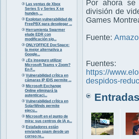
Por ahora se 
Las ventas de Xbox
Series S y Series X se
división de v
hunden, ...
Games Montreal
Explotan vulnerabilidad de
FreePBX para desplegar ...
Herramienta Swarmer
elude EDR con
Fuente:
Amazo
modificación sig...
ONLYOFFICE DocSpace:
la mejor alternativa a
Google...
¿Es inseguro utilizar
Fuentes:
Microsoft Teams y Zoom?
En F...
https://www.elo
Vulnerabilidad crítica en
despidos-reduci
cámaras IP IDIS permite ...
Microsoft Exchange
Online eliminará la
Entradas 
autenticaci...
Vulnerabilidad crítica en
SolarWinds permite
ejecu...
Microsoft en el punto de
mira: sus centros de IA p...
Estafadores están
enviando spam desde un
correo re...