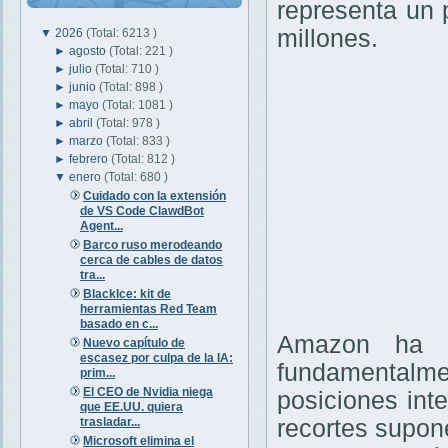
representa un p
millones.
▼
2026
(Total: 6213 )
►
agosto
(Total: 221 )
►
julio
(Total: 710 )
►
junio
(Total: 898 )
►
mayo
(Total: 1081 )
►
abril
(Total: 978 )
►
marzo
(Total: 833 )
►
febrero
(Total: 812 )
▼
enero
(Total: 680 )
Cuidado con la extensión
de VS Code ClawdBot
Agent...
Barco ruso merodeando
cerca de cables de datos
tra...
BlackIce: kit de
herramientas Red Team
basado en c...
Amazon ha a
Nuevo capítulo de
escasez por culpa de la IA:
fundamentalm
prim...
El CEO de Nvidia niega
posiciones int
que EE.UU. quiera
trasladar...
recortes supon
Microsoft elimina el