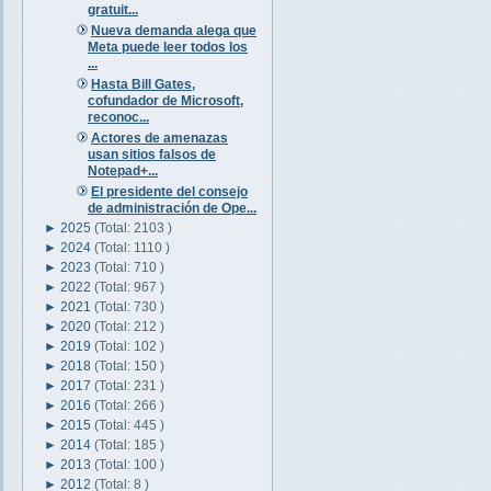
gratuit...
Nueva demanda alega que
Meta puede leer todos los
...
Hasta Bill Gates,
cofundador de Microsoft,
reconoc...
Actores de amenazas
usan sitios falsos de
Notepad+...
El presidente del consejo
de administración de Ope...
►
2025
(Total: 2103 )
►
2024
(Total: 1110 )
►
2023
(Total: 710 )
►
2022
(Total: 967 )
►
2021
(Total: 730 )
►
2020
(Total: 212 )
►
2019
(Total: 102 )
►
2018
(Total: 150 )
►
2017
(Total: 231 )
►
2016
(Total: 266 )
►
2015
(Total: 445 )
►
2014
(Total: 185 )
►
2013
(Total: 100 )
►
2012
(Total: 8 )