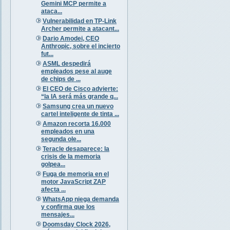
Gemini MCP permite a
ataca...
Vulnerabilidad en TP-Link
Archer permite a atacant...
Dario Amodei, CEO
Anthropic, sobre el incierto
fut...
ASML despedirá
empleados pese al auge
de chips de ...
El CEO de Cisco advierte:
“la IA será más grande q...
Samsung crea un nuevo
cartel inteligente de tinta ...
Amazon recorta 16.000
empleados en una
segunda ole...
Teracle desaparece: la
crisis de la memoria
golpea...
Fuga de memoria en el
motor JavaScript ZAP
afecta ...
WhatsApp niega demanda
y confirma que los
mensajes...
Doomsday Clock 2026,