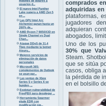
millones de dólares a
comprados en 
usuarios d...
adquiridas en
El nuevo Intel Panther
Lake supera a AMD Zen 5
plataformas, 
en ...
Las GPU Intel Arc
jugadores den
Alchemist ganan hasta un
260% de...
adquieran cont
AMD Ryzen 7 9850X3D en
abogados, limit
Single Channel vs Dual
Chan...
Uno de los pu
Ataque DDoS de 31,4
Tbps mediante la botnet
30% que Valv
Aisuru...
Mejores servicios de
Steam. Shotbol
eliminación de datos
personales
que se sitúa p
Microsoft 365:
casos, obliga 
complementos de Outlook
se usan par...
la pérdida de 
Las ventas de Xbox
Series S y Series X se
en el bolsillo 
hunden, ...
Explotan vulnerabilidad de
FreePBX para desplegar ...
Herramienta Swarmer
elude EDR con
modificación sig...