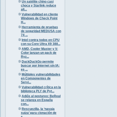
Un satélite chino casi
choca y Starlink reduce
alt...
Vulnerabilidad en cliente
Windows de Check Point
H...
Herramienta de pruebas
de seguridad MEDUSA con
74 ...
Intel contra todos en CPU
con su Core Ultra X9 388...
AMD, Cooler Master y V-
Color lanzan un pack de
Ryz...
DuckDuckGo permite
buscar por Internet sin IA:
es ...
Múltiples vulnerabilidades
en Componentes de
Servi...
Vulnerabilidad crítica en la
biblioteca PLY de Pyt...
Adiós al postureo: BeReal
se relanza en España
con...
Rescuezilla, la ‘navaja
suiza’ para clonación de
s...