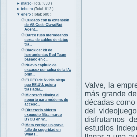
►
marzo
(Total: 833 )
►
febrero
(Total: 812 )
▼
enero
(Total: 680 )
Cuidado con la extensión
de VS Code ClawdBot
Agent...
Barco ruso merodeando
cerca de cables de datos
tra...
BlackIce: kit de
herramientas Red Team
basado en c...
Nuevo capítulo de
escasez por culpa de la IA:
prim...
El CEO de Nvidia niega
Valve, la empr
que EE.UU. quiera
trasladar...
más grande del
Microsoft elimina el
soporte para módems de
décadas como u
acceso...
del videojueg
Directorio abierto
expuesto filtra marco
disfrutamos de
BYOB en W...
Meta corrige un grave
estudios indep
fallo de seguridad en
Whats...
llegar a una a