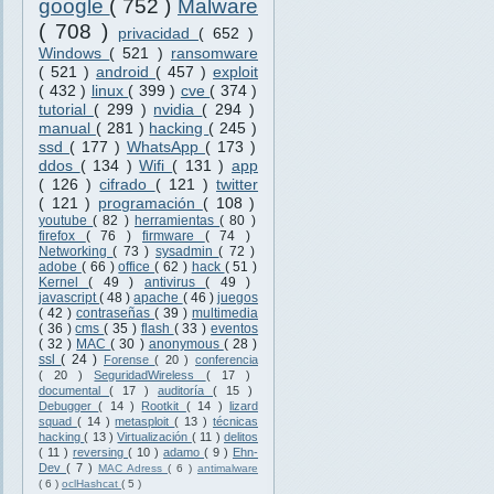
google
( 752 )
Malware
( 708 )
privacidad
( 652 )
Windows
( 521 )
ransomware
( 521 )
android
( 457 )
exploit
( 432 )
linux
( 399 )
cve
( 374 )
tutorial
( 299 )
nvidia
( 294 )
manual
( 281 )
hacking
( 245 )
ssd
( 177 )
WhatsApp
( 173 )
ddos
( 134 )
Wifi
( 131 )
app
( 126 )
cifrado
( 121 )
twitter
( 121 )
programación
( 108 )
youtube
( 82 )
herramientas
( 80 )
firefox
( 76 )
firmware
( 74 )
Networking
( 73 )
sysadmin
( 72 )
adobe
( 66 )
office
( 62 )
hack
( 51 )
Kernel
( 49 )
antivirus
( 49 )
javascript
( 48 )
apache
( 46 )
juegos
( 42 )
contraseñas
( 39 )
multimedia
( 36 )
cms
( 35 )
flash
( 33 )
eventos
( 32 )
MAC
( 30 )
anonymous
( 28 )
ssl
( 24 )
Forense
( 20 )
conferencia
( 20 )
SeguridadWireless
( 17 )
documental
( 17 )
auditoría
( 15 )
Debugger
( 14 )
Rootkit
( 14 )
lizard
squad
( 14 )
metasploit
( 13 )
técnicas
hacking
( 13 )
Virtualización
( 11 )
delitos
( 11 )
reversing
( 10 )
adamo
( 9 )
Ehn-
Dev
( 7 )
MAC Adress
( 6 )
antimalware
( 6 )
oclHashcat
( 5 )