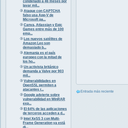
condenado a 46 meses por
lavar mil...
Ataque con CAPTCHA
falso usa App-V de
Microsoft pa...
Canva, Atlassian y Epic
Games entre más de 100
emp...
Los nuevos satélites de
Amazon Leo son
demasiado b...
Alemania es el país
europeo con la mitad de
los ho...
Un activista británico
demanda a Valve por 903
mil...
Vulnerabilidades en
OpenSSL permiten a
atacantes r...
Entrada más reciente
Google advierte sobre
vulnerabilidad en WinRAR
exp...
El 64% de las aplicaciones
de terceros acceden a d...
Intel XeSS 3 con Multi-
Frame Generation ya está
di...