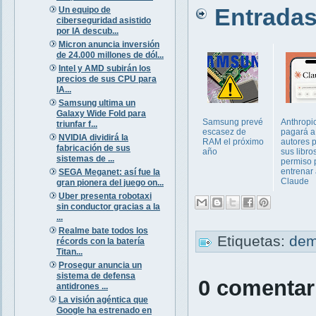
Entradas 
Un equipo de
ciberseguridad asistido
por IA descub...
Micron anuncia inversión
de 24.000 millones de dól...
Intel y AMD subirán los
precios de sus CPU para
IA...
Samsung ultima un
Galaxy Wide Fold para
Samsung prevé
Anthropi
triunfar f...
escasez de
pagará a
NVIDIA dividirá la
RAM el próximo
autores 
fabricación de sus
año
sus libro
sistemas de ...
permiso 
entrenar
SEGA Meganet: así fue la
Claude
gran pionera del juego on...
Uber presenta robotaxi
sin conductor gracias a la
...
Realme bate todos los
Etiquetas:
de
récords con la batería
Titan...
Prosegur anuncia un
sistema de defensa
0 comentar
antidrones ...
La visión agéntica que
Google ha estrenado en