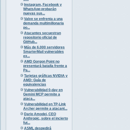
Instagram, Facebook y
WhatsApp probarán
nuevas sus...
Valve se enfrenta a una
demanda multimillonaria
po...
Atacantes secuestran
repositorio oficial de
GitHub...
Más de 6.000 servidores
SmarterMail vulnerables
ex...
AMD Gorgon Point no
presentará batalla frente a
Pa...
Tarjetas gráficas NVIDIA y
AMD: Guía de
equivalencias
Vulnerabilidad 0-day en
Gemini MCP permite a
ataca...
Vulnerabilidad en TP-Link
Archer permite a atacant...
Dario Amodei, CEO
Anthropic, sobre el incierto
fut...
ASML despedirá