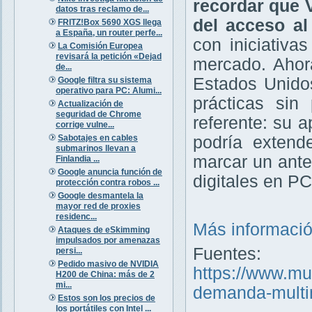
recordar que V
datos tras reclamo de...
del acceso al
FRITZ!Box 5690 XGS llega
a España, un router perfe...
con iniciativa
La Comisión Europea
revisará la petición «Dejad
mercado. Ahor
de...
Estados Unidos
Google filtra su sistema
operativo para PC: Alumi...
prácticas sin
Actualización de
seguridad de Chrome
referente: su 
corrige vulne...
Sabotajes en cables
podría extend
submarinos llevan a
marcar un ante
Finlandia ...
Google anuncia función de
digitales en PC
protección contra robos ...
Google desmantela la
mayor red de proxies
residenc...
Más informaci
Ataques de eSkimming
impulsados por amenazas
Fuentes:
persi...
Pedido masivo de NVIDIA
https://www.mu
H200 de China: más de 2
mi...
demanda-multim
Estos son los precios de
los portátiles con Intel ...