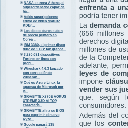
NASA estrena Athena, el
enfrenta a una
superordenador capaz de
ha...
podría tener i
Adiós suscripciones:
editor de video gratuito
La
demanda co
KDEn...
Los discos duros suben
(656 millones 
de precio primero en
Corea ...
derechos digit
IBM 3380, el primer disco
millones de us
duro de 1 GB: tan grande...
3,280,081 dispositivos
de la Competen
Fortinet en línea con
propi...
adelante, perm
Wireshark 4.6.3 lanzado
leyes de com
con corrección de
vulnerab...
impone
cláusul
Qué es Azure Linux, la
apuesta de Microsoft por
vender sus ju
la...
que, según l
GIGABYTE X870E AORUS
XTREME X3D AI TOP,
consumidores.
caracterís...
GIGABYTE afina su BIOS
Además del con
para exprimir el nuevo
Ryze...
que los
conte
Google pagará 135