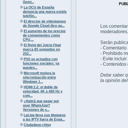
Gemi...
PUB
La OCU de España
denuncia una nueva estafa
telefón...
El director de videojuegos
Los comentar
de Google Cloud dice qu...
moderadores
El aumento de los precios
de componentes como
CPU,...
Serán publica
El Reloj del Juicio Final
- Comentario 
marca 85 segundos en
- Prohibido 
202...
- Evite inclui
PS5 se actualiza con
- Contenidos 
funciones sociales: ya
puedes...
Microsoft mejora la
Debe saber qu
sincronización entre
la opinión de
Windows 1...
HDMI 2.2: el doble de
velocidad, 4K a 480 Hz y
com...
¿Habrá que pagar por
usar WhatsApp?
Versiones de s...
LaLiga lleva sus bloqueos
a las IPTV fuera de Espa...
Ciudadano chino