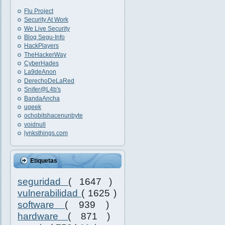
Flu Project
Security At Work
We Live Security
Blog Segu-Info
HackPlayers
TheHackerWay
CyberHades
La9deAnon
DerechoDeLaRed
Snifer@L4b's
BandaAncha
ugeek
ochobitshacenunbyte
voidnull
lynksthings.com
Etiquetas
seguridad
( 1647 )
vulnerabilidad
( 1625 )
software
( 939 )
hardware
( 871 )