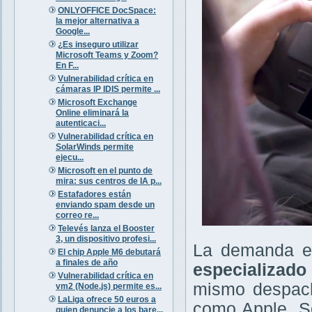
ONLYOFFICE DocSpace:
la mejor alternativa a
Google...
¿Es inseguro utilizar
Microsoft Teams y Zoom?
En F...
Vulnerabilidad crítica en
cámaras IP IDIS permite ...
Microsoft Exchange
Online eliminará la
autenticaci...
Vulnerabilidad crítica en
SolarWinds permite
ejecu...
Microsoft en el punto de
mira: sus centros de IA p...
Estafadores están
enviando spam desde un
correo re...
Televés lanza el Booster
3, un dispositivo profesi...
La demanda es
El chip Apple M6 debutará
a finales de año
especializado
Vulnerabilidad crítica en
mismo despach
vm2 (Node.js) permite es...
LaLiga ofrece 50 euros a
como Apple, So
quien denuncie a los bare...