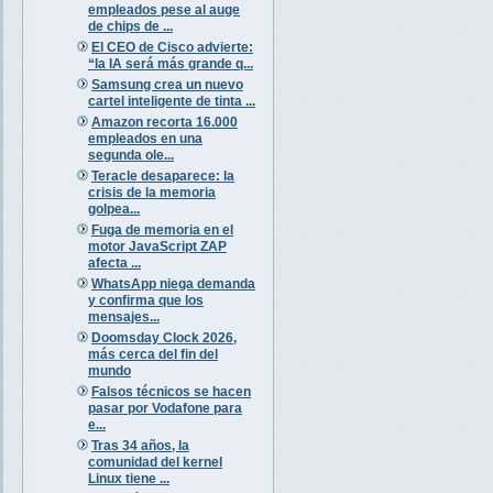
empleados pese al auge
de chips de ...
El CEO de Cisco advierte:
“la IA será más grande q...
Samsung crea un nuevo
cartel inteligente de tinta ...
Amazon recorta 16.000
empleados en una
segunda ole...
Teracle desaparece: la
crisis de la memoria
golpea...
Fuga de memoria en el
motor JavaScript ZAP
afecta ...
WhatsApp niega demanda
y confirma que los
mensajes...
Doomsday Clock 2026,
más cerca del fin del
mundo
Falsos técnicos se hacen
pasar por Vodafone para
e...
Tras 34 años, la
comunidad del kernel
Linux tiene ...