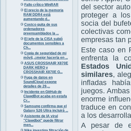
Fallo crítico WinRAR
del sector aut
El precio de la memoria
proteger a lo
RAM DDR4 está
aumentando d...
socia del bufe
Costco quita de sus
ordenadores
colectivas com
preensamblados la ...
empresas tan 
El jefe de la CISA subió
documentos sensibles a
Ch...
Este caso en R
Copia de seguridad de mi
enfrenta la 
móvil, ¿mejor hacerla en ...
ASUS CROSSHAIR X870E
Estados Uni
DARK HERO y
CROSSHAIR X870E G...
similares
, ale
Fuga de datos en
infladas habí
SoundCloud expone
detalles de 29,...
juegos. Ambas 
Incidente en GitHub de
ClawdBot acaba en estafa
enorme influe
Cr...
traduce en con
Samsung confirma que el
Galaxy S26 Ultra incluirá ...
a los desarroll
Asistente de IA viral
"Clawdbot" puede filtrar
A pesar de e
men...
Nike investiga filtración de