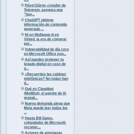
Pável Dúrov, creador de
Telegram, asegura que
"hay...
ChatGPT obtiene
información de contenido
generado ...
Ni en Wallapop ni en
Vinted, la era de comprar
por...
Vulnerabilidad de día cero
en Microsoft Office exp...
Así puedes proteger tu
legado digital en caso de
q...
¿Recuerdas las cabinas
telefónicas? No todas han
d...
Qué es Clawdbot
(MoltBot), el agente de IA
gratuit...
Nueva demanda alega que
Meta puede leer todos los
...
Hasta Bill Gates,
cofundador de Microsoft,
reconoc...
Actores de amenazas