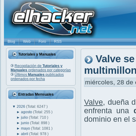
Blog
Web
Foro
RSS
Tutoriales y Manuales
Valve se
Recopilación de
Tutoriales y
multimillo
Manuales
ordenados por categorías
Últimos
Manuales
publicados
ordenados por fecha
miércoles, 28 de 
Entradas Mensuales
Valve
, dueña 
▼
2026
(Total: 6247 )
enfrenta una
►
agosto
(Total: 255 )
dominio en el s
►
julio
(Total: 710 )
►
junio
(Total: 898 )
►
mayo
(Total: 1081 )
►
abril
(Total: 978 )