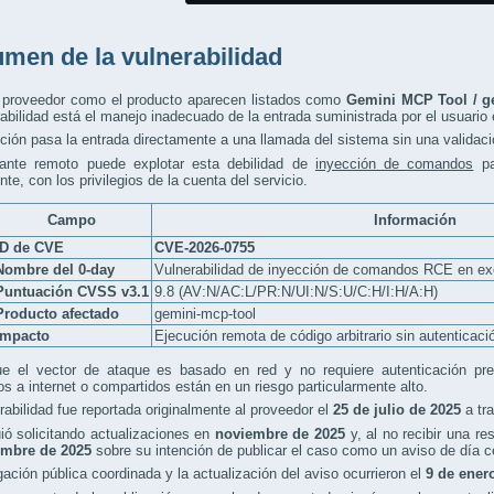
men de la vulnerabilidad
l proveedor como el producto aparecen listados como
Gemini MCP Tool / g
rabilidad está el manejo inadecuado de la entrada suministrada por el usuari
ción pasa la entrada directamente a una llamada del sistema sin una valida
ante remoto puede explotar esta debilidad de
inyección de comandos
pa
te, con los privilegios de la cuenta del servicio.
Campo
Información
ID de CVE
CVE-2026-0755
Nombre del 0-day
Vulnerabilidad de inyección de comandos RCE en e
Puntuación CVSS v3.1
9.8 (AV:N/AC:L/PR:N/UI:N/S:U/C:H/I:H/A:H)
Producto afectado
gemini-mcp-tool
Impacto
Ejecución remota de código arbitrario sin autenticaci
e el vector de ataque es basado en red y no requiere autenticación previ
s a internet o compartidos están en un riesgo particularmente alto.
rabilidad fue reportada originalmente al proveedor el
25 de julio de 2025
a tra
ió solicitando actualizaciones en
noviembre de 2025
y, al no recibir una re
embre de 2025
sobre su intención de publicar el caso como un aviso de día c
gación pública coordinada y la actualización del aviso ocurrieron el
9 de ener