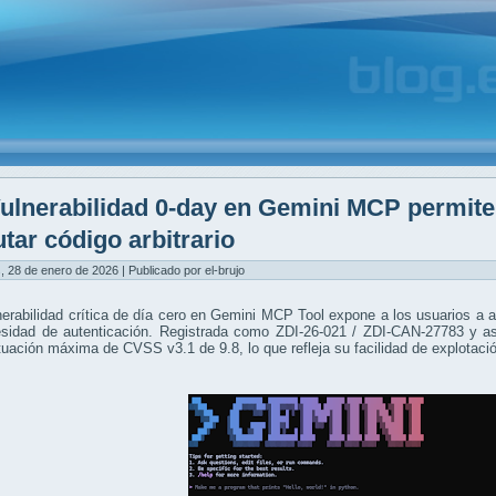
ulnerabilidad 0-day en Gemini MCP permite
utar código arbitrario
, 28 de enero de 2026 | Publicado por el-brujo
erabilidad crítica de día cero en Gemini MCP Tool expone a los usuarios a
esidad de autenticación. Registrada como ZDI-26-021 / ZDI-CAN-27783 y as
uación máxima de CVSS v3.1 de 9.8, lo que refleja su facilidad de explotaci