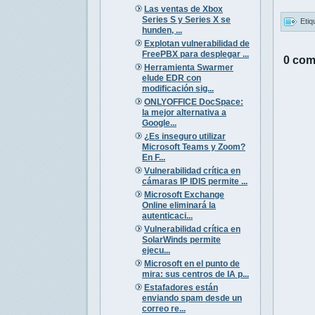
Las ventas de Xbox
Series S y Series X se
Etiq
hunden, ...
Explotan vulnerabilidad de
FreePBX para desplegar ...
0 com
Herramienta Swarmer
elude EDR con
modificación sig...
ONLYOFFICE DocSpace:
la mejor alternativa a
Google...
¿Es inseguro utilizar
Microsoft Teams y Zoom?
En F...
Vulnerabilidad crítica en
cámaras IP IDIS permite ...
Microsoft Exchange
Online eliminará la
autenticaci...
Vulnerabilidad crítica en
SolarWinds permite
ejecu...
Microsoft en el punto de
mira: sus centros de IA p...
Estafadores están
enviando spam desde un
correo re...