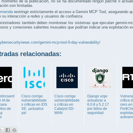
 momento de la publicación, no se ha documentado ningún parche o actualiz
ación son limitadas.
omienda
restringir estrictamente el acceso a Gemini MCP Tool, asegurando qu
o su interacción a redes y usuarios de confianza.
inistradores también deben monitorear los sistemas que ejecutan
gemini-mc
sos y conexiones salientes inusuales que podrían indicar una explotación ex
:
cybersecuritynews.com/gemini-mcp-tool-0-day-vulnerability/
adas relacionadas:
elincuent
Cisco corrige
Cisco corrige
Django urge
Vulnera
n IA de
vulnerabilidade
vulnerabilidade
actualizar a
crítica 
 para
s críticas en IOS
s críticas en
6.0.8 y 5.2.17
cero en 
itios de
XE: ¡actualice
Catalyst SD-
por fallos de
FortiCl
ng
ya!
WAN
seguridad
explota
s
activam