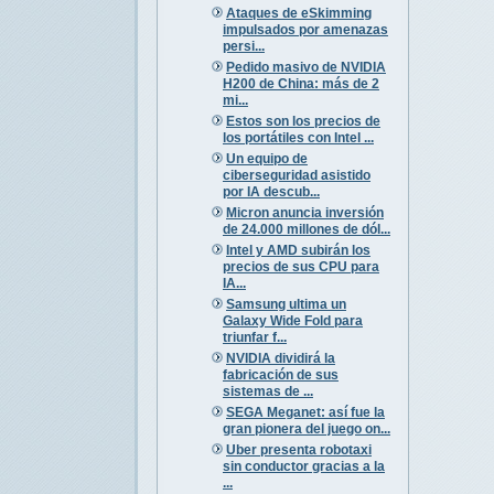
Ataques de eSkimming
impulsados por amenazas
persi...
Pedido masivo de NVIDIA
H200 de China: más de 2
mi...
Estos son los precios de
los portátiles con Intel ...
Un equipo de
ciberseguridad asistido
por IA descub...
Micron anuncia inversión
de 24.000 millones de dól...
Intel y AMD subirán los
precios de sus CPU para
IA...
Samsung ultima un
Galaxy Wide Fold para
triunfar f...
NVIDIA dividirá la
fabricación de sus
sistemas de ...
SEGA Meganet: así fue la
gran pionera del juego on...
Uber presenta robotaxi
sin conductor gracias a la
...