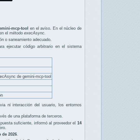
emini-mcp-tool
en el aviso. En el núcleo de
o en el método
execAsync
.
ción o saneamiento adecuado.
ra ejecutar código arbitrario en el sistema
xecAsync de gemini-mcp-tool
ón
a ni interacción del usuario, los entornos
vés de una plataforma de terceros.
spuesta suficiente, informó al proveedor el
14
ero.
o de 2026
.