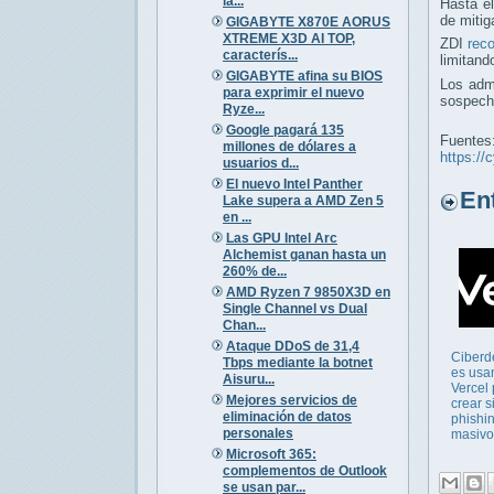
la...
Hasta el
de mitig
GIGABYTE X870E AORUS
XTREME X3D AI TOP,
ZDI
rec
caracterís...
limitand
GIGABYTE afina su BIOS
Los adm
para exprimir el nuevo
sospecho
Ryze...
Google pagará 135
Fuentes
millones de dólares a
https://
usuarios d...
El nuevo Intel Panther
Entr
Lake supera a AMD Zen 5
en ...
Las GPU Intel Arc
Alchemist ganan hasta un
260% de...
AMD Ryzen 7 9850X3D en
Single Channel vs Dual
Chan...
Ataque DDoS de 31,4
Ciberd
Tbps mediante la botnet
es usa
Aisuru...
Vercel
Mejores servicios de
crear s
eliminación de datos
phishi
personales
masivo
Microsoft 365:
complementos de Outlook
se usan par...