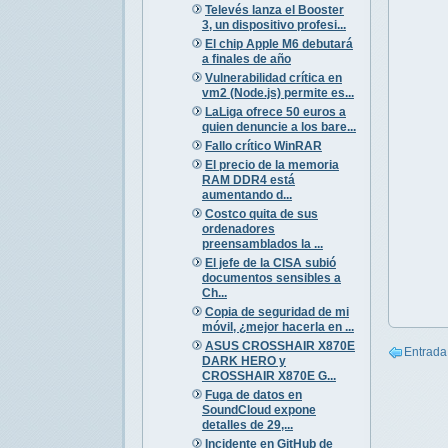
Televés lanza el Booster
3, un dispositivo profesi...
El chip Apple M6 debutará
a finales de año
Vulnerabilidad crítica en
vm2 (Node.js) permite es...
LaLiga ofrece 50 euros a
quien denuncie a los bare...
Fallo crítico WinRAR
El precio de la memoria
RAM DDR4 está
aumentando d...
Costco quita de sus
ordenadores
preensamblados la ...
El jefe de la CISA subió
documentos sensibles a
Ch...
Copia de seguridad de mi
móvil, ¿mejor hacerla en ...
ASUS CROSSHAIR X870E
Entrada
DARK HERO y
CROSSHAIR X870E G...
Fuga de datos en
SoundCloud expone
detalles de 29,...
Incidente en GitHub de