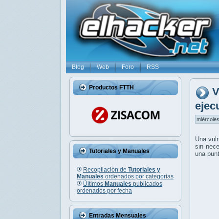
Blog
Web
Foro
RSS
Productos FTTH
V
ejec
miércoles
Una vuln
sin nec
Tutoriales y Manuales
una punt
Recopilación de
Tutoriales y
Manuales
ordenados por categorías
Últimos
Manuales
publicados
ordenados por fecha
Entradas Mensuales