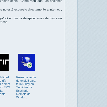
ación oficial. Como resultado, las opciones
e no esté expuesto directamente a internet y
p-tool
en busca de ejecuciones de procesos
itosa.
bilidad
Presunta venta
de día
de exploit para
Fortinet
fallo 0-day en
ient EMS
Servicios de
da
Escritorio
ente
Remoto de
Windo...