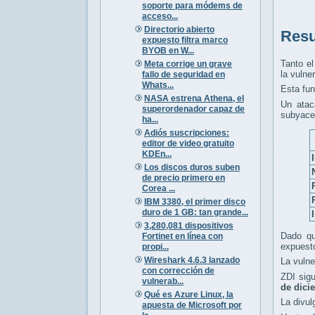
soporte para módems de
acceso...
Directorio abierto
Resu
expuesto filtra marco
BYOB en W...
Tanto e
Meta corrige un grave
la vulne
fallo de seguridad en
Whats...
Esta fun
NASA estrena Athena, el
Un atac
superordenador capaz de
subyacen
ha...
Adiós suscripciones:
editor de video gratuito
KDEn...
Los discos duros suben
de precio primero en
Corea ...
IBM 3380, el primer disco
duro de 1 GB: tan grande...
3,280,081 dispositivos
Dado qu
Fortinet en línea con
expuesto
propi...
Wireshark 4.6.3 lanzado
La vulne
con corrección de
ZDI sigu
vulnerab...
de dici
Qué es Azure Linux, la
La divul
apuesta de Microsoft por