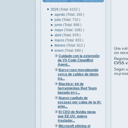
▼
2026
(Total: 6152 )
►
agosto
(Total: 160 )
►
julio
(Total: 710 )
►
junio
(Total: 898 )
►
mayo
(Total: 1081 )
►
abril
(Total: 978 )
►
marzo
(Total: 833 )
►
febrero
(Total: 812 )
Una vuln
▼
enero
(Total: 680 )
sin nece
Cuidado con la extensión
Registr
de VS Code ClawdBot
CVSS v
Agent...
Según u
Barco ruso merodeando
mcp-too
cerca de cables de datos
tra...
BlackIce: kit de
herramientas Red Team
basado en c...
Nuevo capítulo de
escasez por culpa de la IA:
prim...
El CEO de Nvidia niega
que EE.UU. quiera
trasladar...
Microsoft elimina el