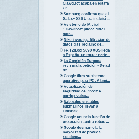
ClawdBot acaba en estafa
Cr...
Samsung confirma que el
Galaxy S26 Ultra incluirá ...
Asistente de IA viral
"Clawdbot" puede filtrar
men...
Nike investiga filtración de
datos tras reclamo de...
FRITZ!Box 5690 XGS llega
a España, un router perfe...
La Comisión Europea
revisará la petición «Dejad
de...
Google filtra su sistema
operativo para PC: Alumi...
Actualización de
seguridad de Chrome
corrige vulne...
Sabotajes en cables
submarinos llevan a
Finlandia ...
Google anuncia función de
protección contra robos ...
Google desmantela la
mayor red de proxies
residenc...