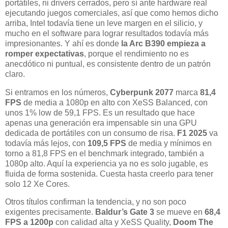
portátiles, ni drivers cerrados, pero sí ante hardware real
ejecutando juegos comerciales, así que como hemos dicho
arriba, Intel todavía tiene un leve margen en el silicio, y
mucho en el software para lograr resultados todavía más
impresionantes. Y ahí es donde
la Arc B390 empieza a
romper expectativas
, porque el rendimiento no es
anecdótico ni puntual, es consistente dentro de un patrón
claro.
Si entramos en los números,
Cyberpunk 2077
marca
81,4
FPS
de media a 1080p en alto con XeSS Balanced, con
unos 1% low de 59,1 FPS. Es un resultado que hace
apenas una generación era impensable sin una GPU
dedicada de portátiles con un consumo de risa.
F1 2025
va
todavía más lejos, con
109,5 FPS
de media y mínimos en
torno a 81,8 FPS en el benchmark integrado, también a
1080p alto. Aquí la experiencia ya no es solo jugable, es
fluida de forma sostenida. Cuesta hasta creerlo para tener
solo 12 Xe Cores.
Otros títulos confirman la tendencia, y no son poco
exigentes precisamente.
Baldur’s Gate 3
se mueve en
68,4
FPS a 1200p
con calidad alta y XeSS Quality,
Doom The