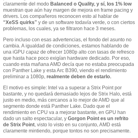
claramente del modo
Balanced o Quality, y sí, los 1% low
muestran que aún hay margen de mejora en frame pacing y
drivers. Los compañeros reconocen esto al hablar de
“XeSS quirks”
y de un software todavía verde, o con ciertos
problemas, los cuales, ya se filtraron hace 3 meses.
Pero incluso con esas advertencias, el fondo del asunto no
cambia. A igualdad de condiciones, estamos hablando de
una iGPU capaz de ofrecer 1080p alto con tasas de refresco
que hasta hace poco exigían hardware dedicado. Por eso,
cuando esta mañana AMD decía que no estaba preocupada
con Panther Lake y esta Arc B390, viendo el rendimiento
preliminar a 1080p,
realmente deben de estarlo.
El motivo es simple: Intel va a superar a Strix Point por
bastante, y no quedará demasiado lejos de Strix Halo, está
justo en medio, más cercanos a lo mejor de AMD que al
segmento donde está Panther Lake. Dado que el
rendimiento en CPU va a mejorar bastante, en GPU han
dado un salto espectacular, y
Gorgon Point es un refrito
de Strix Point
, visto lo visto en su conjunto, AMD está
claramente mintiendo, porque tontos no son precisamente.