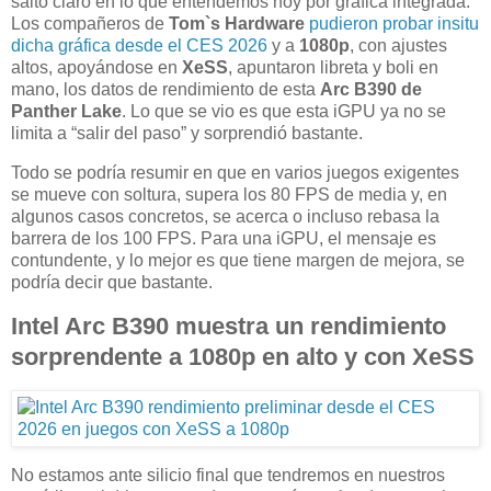
salto claro en lo que entendemos hoy por gráfica integrada.
Los compañeros de
Tom`s Hardware
pudieron probar insitu
dicha gráfica desde el CES 2026
y a
1080p
, con ajustes
altos, apoyándose en
XeSS
, apuntaron libreta y boli en
mano, los datos de rendimiento de esta
Arc B390 de
Panther Lake
. Lo que se vio es que esta iGPU ya no se
limita a “salir del paso” y sorprendió bastante.
Todo se podría resumir en que en varios juegos exigentes
se mueve con soltura, supera los 80 FPS de media y, en
algunos casos concretos, se acerca o incluso rebasa la
barrera de los 100 FPS. Para una iGPU, el mensaje es
contundente, y lo mejor es que tiene margen de mejora, se
podría decir que bastante.
Intel Arc B390 muestra un rendimiento
sorprendente a 1080p en alto y con XeSS
No estamos ante silicio final que tendremos en nuestros