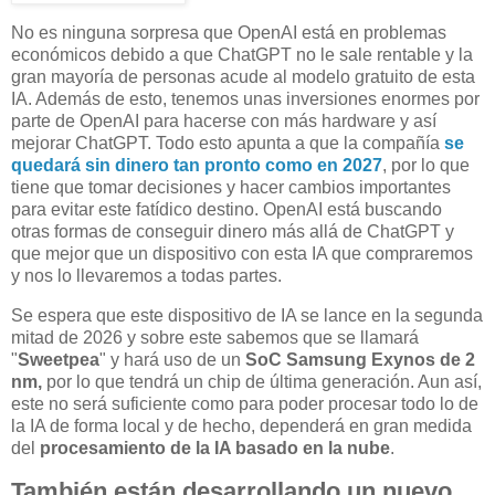
No es ninguna sorpresa que OpenAI está en problemas
económicos debido a que ChatGPT no le sale rentable y la
gran mayoría de personas acude al modelo gratuito de esta
IA. Además de esto, tenemos unas inversiones enormes por
parte de OpenAI para hacerse con más hardware y así
mejorar ChatGPT. Todo esto apunta a que la compañía
se
quedará sin dinero tan pronto como en 2027
, por lo que
tiene que tomar decisiones y hacer cambios importantes
para evitar este fatídico destino. OpenAI está buscando
otras formas de conseguir dinero más allá de ChatGPT y
que mejor que un dispositivo con esta IA que compraremos
y nos lo llevaremos a todas partes.
Se espera que este dispositivo de IA se lance en la segunda
mitad de 2026 y sobre este sabemos que se llamará
"
Sweetpea
" y hará uso de un
SoC Samsung Exynos de 2
nm,
por lo que tendrá un chip de última generación. Aun así,
este no será suficiente como para poder procesar todo lo de
la IA de forma local y de hecho, dependerá en gran medida
del
procesamiento de la IA basado en la nube
.
También están desarrollando un nuevo