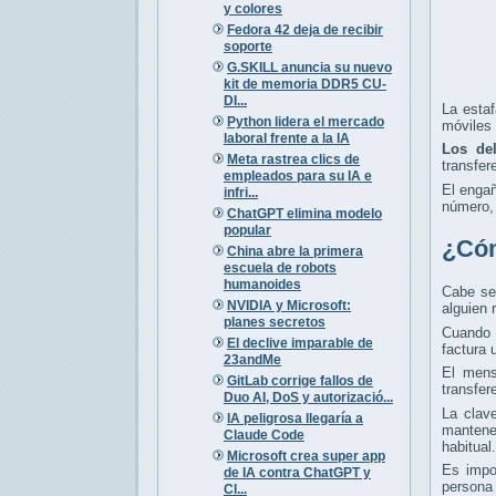
y colores
Fedora 42 deja de recibir
soporte
G.SKILL anuncia su nuevo
kit de memoria DDR5 CU-
DI...
La esta
Python lidera el mercado
móviles 
laboral frente a la IA
Los del
Meta rastrea clics de
transfer
empleados para su IA e
El enga
infri...
número, 
ChatGPT elimina modelo
popular
¿Cóm
China abre la primera
escuela de robots
humanoides
Cabe se
NVIDIA y Microsoft:
alguien 
planes secretos
Cuando 
El declive imparable de
factura 
23andMe
El mens
GitLab corrige fallos de
transfer
Duo AI, DoS y autorizació...
La clav
IA peligrosa llegaría a
mantener
Claude Code
habitual.
Microsoft crea super app
Es impo
de IA contra ChatGPT y
persona 
Cl...