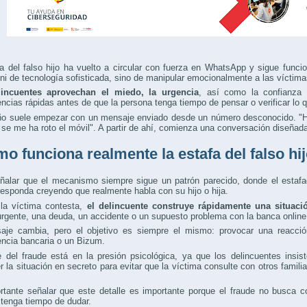
fa del falso hijo ha vuelto a circular con fuerza en WhatsApp y sigue fun
ni de tecnología sofisticada, sino de manipular emocionalmente a las víctima
incuentes aprovechan el miedo, la urgencia
, así como la confianza 
encias rápidas antes de que la persona tenga tiempo de pensar o verificar lo 
ño suele empezar con un mensaje enviado desde un número desconocido. "H
se me ha roto el móvil". A partir de ahí, comienza una conversación diseñada
o funciona realmente la estafa del falso hi
ñalar que el mecanismo siempre sigue un patrón parecido, donde el estaf
responda creyendo que realmente habla con su hijo o hija.
la víctima contesta,
el delincuente construye rápidamente una situac
urgente, una deuda, un accidente o un supuesto problema con la banca online
aje cambia, pero el objetivo es siempre el mismo: provocar una reacci
encia bancaria o un Bizum.
e del fraude está en la presión psicológica, ya que los delincuentes ins
 la situación en secreto para evitar que la víctima consulte con otros familia
rtante señalar que este detalle es importante porque el fraude no busca c
tenga tiempo de dudar.