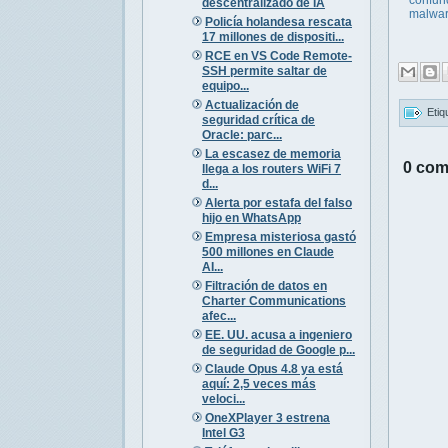
descentralizado de IA
malwa
Policía holandesa rescata
17 millones de dispositi...
RCE en VS Code Remote-
SSH permite saltar de
equipo...
Actualización de
Etiq
seguridad crítica de
Oracle: parc...
La escasez de memoria
0 com
llega a los routers WiFi 7
d...
Alerta por estafa del falso
hijo en WhatsApp
Empresa misteriosa gastó
500 millones en Claude
AI...
Filtración de datos en
Charter Communications
afec...
EE. UU. acusa a ingeniero
de seguridad de Google p...
Claude Opus 4.8 ya está
aquí: 2,5 veces más
veloci...
OneXPlayer 3 estrena
Intel G3