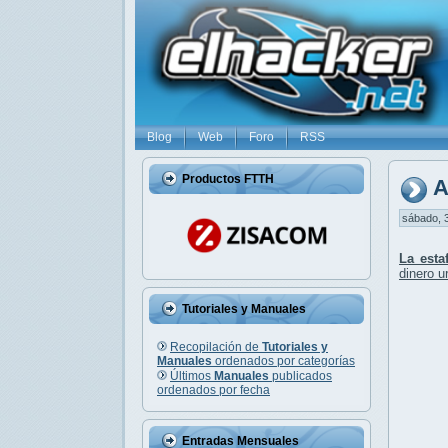
Blog
Web
Foro
RSS
Productos FTTH
A
sábado, 3
La esta
dinero u
Tutoriales y Manuales
Recopilación de
Tutoriales y
Manuales
ordenados por categorías
Últimos
Manuales
publicados
ordenados por fecha
Entradas Mensuales