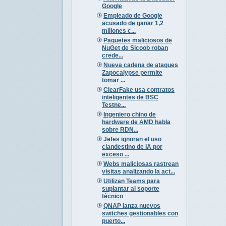
Google
Empleado de Google
acusado de ganar 1,2
millones c...
Paquetes maliciosos de
NuGet de Sicoob roban
crede...
Nueva cadena de ataques
Zapocalypse permite
tomar ...
ClearFake usa contratos
inteligentes de BSC
Testne...
Ingeniero chino de
hardware de AMD habla
sobre RDN...
Jefes ignoran el uso
clandestino de IA por
exceso ...
Webs maliciosas rastrean
visitas analizando la act...
Utilizan Teams para
suplantar al soporte
técnico
QNAP lanza nuevos
switches gestionables con
puerto...