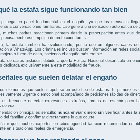
qué la estafa sigue funcionando tan bien
p juega un papel fundamental en el engaño, ya que los mensajes llegan
nte a conversaciones familiares. Eso genera una sensación automática de c
 muchos padres reaccionan primero desde la preocupación antes que des
 precisamente ese impulso de protección familiar.
o, la estafa también ha evolucionado, por lo que en algunos casos com
ción a WhatsApp. Los criminales incluso buscan información en redes sociales
tranjero o fuera de casa, haciendo el engaño más creíble.
ata de casos aislados, debido a que la Policía Nacional desarticuló en en
s dedicada exclusivamente a esta modalidad de fraude.
señales que suelen delatar el engaño
ios elementos que suelen repetirse en este tipo de estafas. El primero e
cesivamente urgente o emocional acompañado de peticiones rápidas de diner
 es frecuente detectar expresiones extrañas, formas de escribir poco ha
s de voz.
endación principal es sencilla:
nunca enviar dinero sin verificar antes la 
o del familiar y confirmar directamente lo que ocurre.
ñalar que muchos expertos en ciberseguridad también recomiendan establec
te en situaciones reales de emergencia.