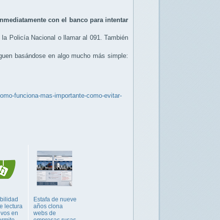
inmediatamente con el banco para intentar
la Policía Nacional o llamar al 091. También
iguen basándose en algo mucho más simple:
como-funciona-mas-importante-como-evitar-
bilidad
Estafa de nueve
de lectura
años clona
ivos en
webs de
ermite
empresas rusas