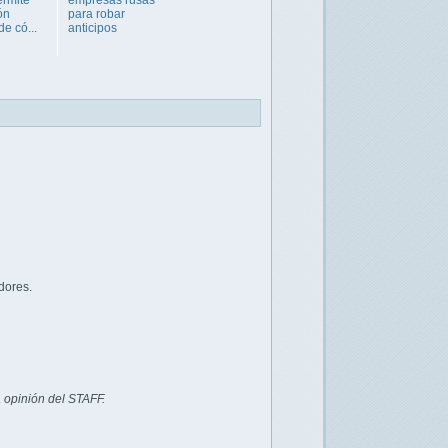
ón
para robar
e có...
anticipos
dores.
 opinión del STAFF.