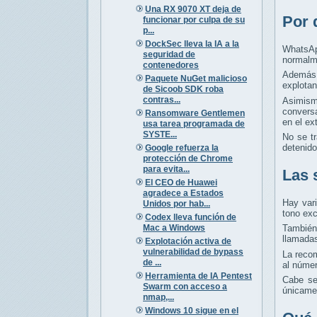
Una RX 9070 XT deja de
Por 
funcionar por culpa de su
p...
DockSec lleva la IA a la
WhatsAp
seguridad de
normalme
contenedores
Además,
Paquete NuGet malicioso
explotan
de Sicoob SDK roba
contras...
Asimism
conversa
Ransomware Gentlemen
en el ex
usa tarea programada de
SYSTE...
No se tr
detenido
Google refuerza la
protección de Chrome
para evita...
Las 
El CEO de Huawei
agradece a Estados
Hay var
Unidos por hab...
tono ex
Codex lleva función de
Mac a Windows
También
llamada
Explotación activa de
vulnerabilidad de bypass
La recom
de ...
al númer
Herramienta de IA Pentest
Cabe se
Swarm con acceso a
únicamen
nmap,...
Windows 10 sigue en el