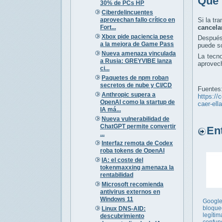
Qué 
30% de PCs HP
Ciberdelincuentes
aprovechan fallo crítico en
Si la tr
Fort...
cancela
Xbox pide paciencia pese
Después 
a la mejora de Game Pass
puede so
Nueva amenaza vinculada
La tecn
a Rusia: GREYVIBE lanza
aprovech
ci...
Paquetes de npm roban
secretos de nube y CI/CD
Fuentes
Anthropic supera a
https://
OpenAI como la startup de
caer-el
IA má...
Nueva vulnerabilidad de
ChatGPT permite convertir
Entr
...
Interfaz remota de Codex
roba tokens de OpenAI
IA: el coste del
tokenmaxxing amenaza la
rentabilidad
Microsoft recomienda
antivirus externos en
Windows 11
Google
bloque
Linux DNS-AID:
legítim
descubrimiento
confun