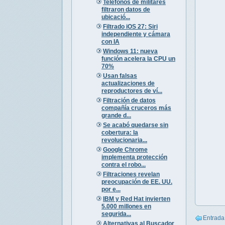
Teléfonos de militares
filtraron datos de
ubicació...
Filtrado iOS 27: Siri
independiente y cámara
con IA
Windows 11: nueva
función acelera la CPU un
70%
Usan falsas
actualizaciones de
reproductores de ví...
Filtración de datos
compañía cruceros más
grande d...
Se acabó quedarse sin
cobertura: la
revolucionaria...
Google Chrome
implementa protección
contra el robo...
Filtraciones revelan
preocupación de EE. UU.
por e...
IBM y Red Hat invierten
5.000 millones en
segurida...
Entrada
Alternativas al Buscador