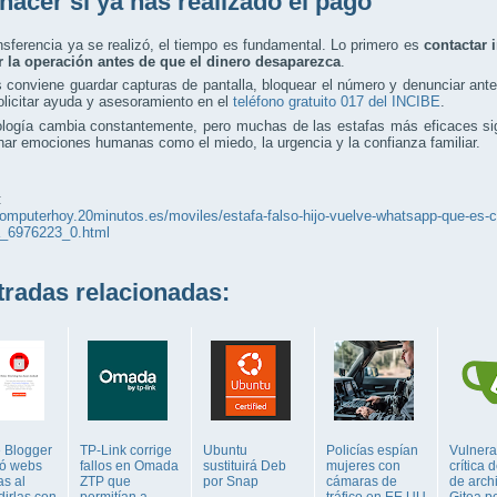
hacer si ya has realizado el pago
ansferencia ya se realizó, el tiempo es fundamental. Lo primero es
contactar 
r la operación antes de que el dinero desaparezca
.
conviene guardar capturas de pantalla, bloquear el número y denunciar ante 
licitar ayuda y asesoramiento en el
teléfono gratuito 017 del INCIBE
.
ología cambia constantemente, pero muchas de las estafas más eficaces s
ar emociones humanas como el miedo, la urgencia y la confianza familiar.
:
computerhoy.20minutos.es/moviles/estafa-falso-hijo-vuelve-whatsapp-que-es-
la_6976223_0.html
adas relacionadas:
 Blogger
TP-Link corrige
Ubuntu
Policías espían
Vulnera
ó webs
fallos en Omada
sustituirá Deb
mujeres con
crítica 
as al
ZTP que
por Snap
cámaras de
de arch
dirlas con
permitían a
tráfico en EE UU
Gitea p