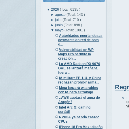
▼
2026
(Total: 6135 )
►
agosto
(Total: 143 )
►
julio
(Total: 710 )
►
junio
(Total: 898 )
▼
mayo
(Total: 1081 )
Autoridades neerlandesas
desmantelan red de bots
q...
Vulnerabilidad en WP
Maps Pro permite la
creación ...
La AMD Radeon RX 9070
GRE se lanzará mañana
fuera ...
IA militar: EE. UU. y China
rechazan prohibir arma...
Regr
Meta lanzará wearables
con IA para el trabajo
¿AWS agotará el agua de
E
Aragón?
u
v
Intel Arc G: gaming
portátil
NVIDIA ya habría creado
CPUs
iPhone 18 Pro Max: diseño