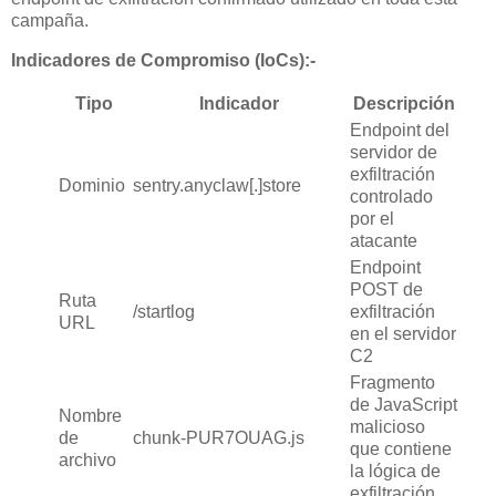
campaña.
Indicadores de Compromiso (IoCs):-
Tipo
Indicador
Descripción
Endpoint del
servidor de
exfiltración
Dominio
sentry.anyclaw[.]store
controlado
por el
atacante
Endpoint
POST de
Ruta
/startlog
exfiltración
URL
en el servidor
C2
Fragmento
de JavaScript
Nombre
malicioso
de
chunk-PUR7OUAG.js
que contiene
archivo
la lógica de
exfiltración