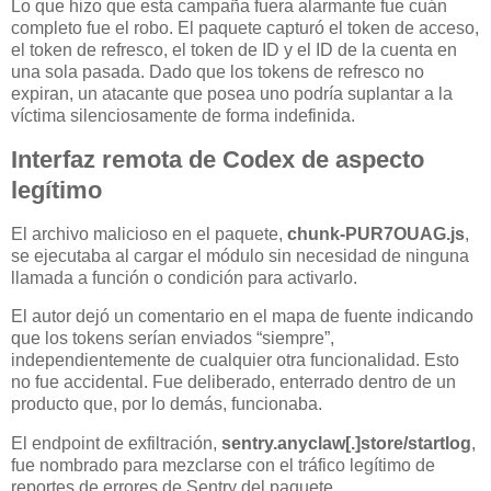
Lo que hizo que esta campaña fuera alarmante fue cuán
completo fue el robo. El paquete capturó el token de acceso,
el token de refresco, el token de ID y el ID de la cuenta en
una sola pasada. Dado que los tokens de refresco no
expiran, un atacante que posea uno podría suplantar a la
víctima silenciosamente de forma indefinida.
Interfaz remota de Codex de aspecto
legítimo
El archivo malicioso en el paquete,
chunk-PUR7OUAG.js
,
se ejecutaba al cargar el módulo sin necesidad de ninguna
llamada a función o condición para activarlo.
El autor dejó un comentario en el mapa de fuente indicando
que los tokens serían enviados “siempre”,
independientemente de cualquier otra funcionalidad. Esto
no fue accidental. Fue deliberado, enterrado dentro de un
producto que, por lo demás, funcionaba.
El endpoint de exfiltración,
sentry.anyclaw[.]store/startlog
,
fue nombrado para mezclarse con el tráfico legítimo de
reportes de errores de Sentry del paquete.