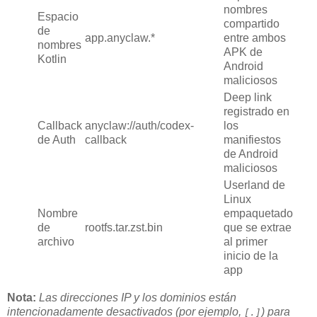
nombres
Espacio
compartido
de
app.anyclaw.*
entre ambos
nombres
APK de
Kotlin
Android
maliciosos
Deep link
registrado en
Callback
anyclaw://auth/codex-
los
de Auth
callback
manifiestos
de Android
maliciosos
Userland de
Linux
Nombre
empaquetado
de
rootfs.tar.zst.bin
que se extrae
archivo
al primer
inicio de la
app
Nota:
Las direcciones IP y los dominios están
intencionadamente desactivados (por ejemplo,
) para
[.]