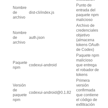
Punto de
Nombre
entrada del
de
dist-cli/index.js
paquete npm
archivo
malicioso
Archivo de
credenciales
Nombre
objetivo
de
auth.json
(almacena
archivo
tokens OAuth
de Codex)
Paquete npm
malicioso
Paquete
codexui-android
que entrega
npm
el robador de
tokens
Primera
Versión
versión
de
confirmada
codexui-android@0.1.82
paquete
que contiene
npm
el código de
exfiltración