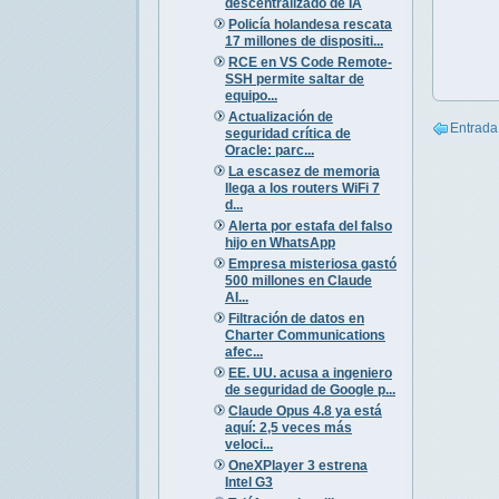
descentralizado de IA
Policía holandesa rescata
17 millones de dispositi...
RCE en VS Code Remote-
SSH permite saltar de
equipo...
Actualización de
Entrada
seguridad crítica de
Oracle: parc...
La escasez de memoria
llega a los routers WiFi 7
d...
Alerta por estafa del falso
hijo en WhatsApp
Empresa misteriosa gastó
500 millones en Claude
AI...
Filtración de datos en
Charter Communications
afec...
EE. UU. acusa a ingeniero
de seguridad de Google p...
Claude Opus 4.8 ya está
aquí: 2,5 veces más
veloci...
OneXPlayer 3 estrena
Intel G3