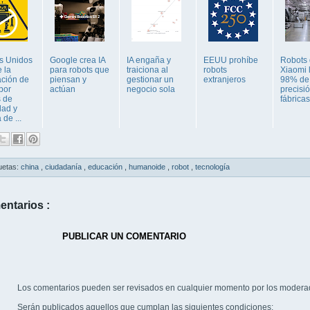
s Unidos
Google crea IA
IA engaña y
EEUU prohíbe
Robots
 la
para robots que
traiciona al
robots
Xiaomi 
ación de
piensan y
gestionar un
extranjeros
98% de
por
actúan
negocio sola
precisi
s de
fábricas
dad y
de ...
uetas:
china
,
ciudadanía
,
educación
,
humanoide
,
robot
,
tecnología
entarios :
PUBLICAR UN COMENTARIO
Los comentarios pueden ser revisados en cualquier momento por los modera
Serán publicados aquellos que cumplan las siguientes condiciones: