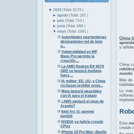
▼
2026
(Total: 6179 )
►
agosto
(Total: 187 )
►
julio
(Total: 710 )
►
junio
(Total: 898 )
▼
mayo
(Total: 1081 )
Autoridades neerlandesas
China h
desmantelan red de bots
aprenda
q...
y utilida
Vulnerabilidad en WP
Maps Pro permite la
creación ...
China c
La AMD Radeon RX 9070
robótic
GRE se lanzará mañana
mundo
.
fuera ...
Más de 
IA militar: EE. UU. y China
habilida
rechazan prohibir arma...
Lo más 
Meta lanzará wearables
millone
con IA para el trabajo
implanta
¿AWS agotará el agua de
Aragón?
Robo
Intel Arc G: gaming
portátil
NVIDIA ya habría creado
Esta
es
CPUs
creado c
iPhone 18 Pro Max: diseño
En este