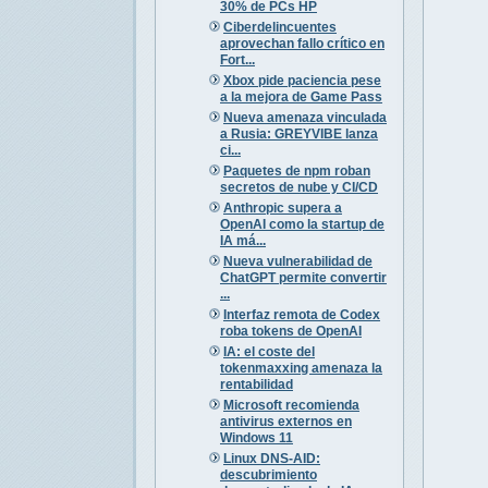
30% de PCs HP
Ciberdelincuentes
aprovechan fallo crítico en
Fort...
Xbox pide paciencia pese
a la mejora de Game Pass
Nueva amenaza vinculada
a Rusia: GREYVIBE lanza
ci...
Paquetes de npm roban
secretos de nube y CI/CD
Anthropic supera a
OpenAI como la startup de
IA má...
Nueva vulnerabilidad de
ChatGPT permite convertir
...
Interfaz remota de Codex
roba tokens de OpenAI
IA: el coste del
tokenmaxxing amenaza la
rentabilidad
Microsoft recomienda
antivirus externos en
Windows 11
Linux DNS-AID:
descubrimiento