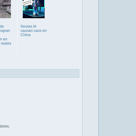
 de
Novias IA
logran
causan caos en
China
ón en
 reales
dores.