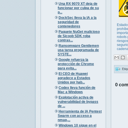
Una RX 9070 XT deja de
funcionar por culpa de su
p...
DockSec lleva la IA a la
seguridad de
Estado
contenedores
prohíbe
Paquete NuGet malicioso
import
de Sicoob SDK roba
robots 
contras...
riesgo
seguri
Ransomware Gentlemen
cadena 
usa tarea programada de
SYSTE...
Google refuerza la
protección de Chrome
para evita...
Etiq
El CEO de Huawei
agradece a Estados
Unidos por hab...
0 com
Codex lleva función de
Mac a Windows
Explotación activa de
vulnerabilidad de bypass
de ...
Herramienta de IA Pentest
Swarm con acceso a
nmap,...
Windows 10 sigue en el