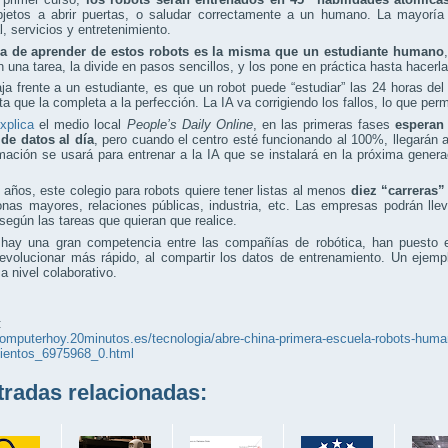
bjetos a abrir puertas, o saludar correctamente a un humano. La mayoría
al, servicios y entretenimiento.
a de aprender de estos robots es la misma que un estudiante humano
 una tarea, la divide en pasos sencillos, y los pone en práctica hasta hacerl
ja frente a un estudiante, es que un robot puede “estudiar” las 24 horas del
ta que la completa a la perfección. La IA va corrigiendo los fallos, lo que per
xplica
el medio local
People’s Daily Online
, en las primeras fases
esperan 
 de datos al día
, pero cuando el centro esté funcionando al 100%, llegarán 
mación se usará para entrenar a la IA que se instalará en la próxima genera
años, este colegio para robots quiere tener listas al menos
diez “carreras”
nas mayores, relaciones públicas, industria, etc. Las empresas podrán lle
 según las tareas que quieran que realice.
hay una gran competencia entre las compañías de robótica, han puesto 
evolucionar más rápido, al compartir los datos de entrenamiento. Un ejemp
a nivel colaborativo.
:
computerhoy.20minutos.es/tecnologia/abre-china-primera-escuela-robots-hum
ientos_6975968_0.html
adas relacionadas: