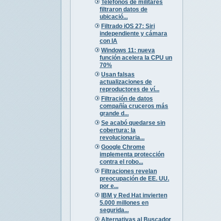
Teléfonos de militares
filtraron datos de
ubicació...
Filtrado iOS 27: Siri
independiente y cámara
con IA
Windows 11: nueva
función acelera la CPU un
70%
Usan falsas
actualizaciones de
reproductores de ví...
Filtración de datos
compañía cruceros más
grande d...
Se acabó quedarse sin
cobertura: la
revolucionaria...
Google Chrome
implementa protección
contra el robo...
Filtraciones revelan
preocupación de EE. UU.
por e...
IBM y Red Hat invierten
5.000 millones en
segurida...
Alternativas al Buscador