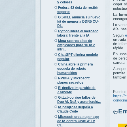
y colores
coger o
Fedora 42 deja de recibir
industri
soporte
La form
G.SKILL anuncia su nuevo
encargan
kit de memoria DDR5 CU-
La venta
DI...
día
, has
Python lidera el mercado
Según
e
laboral frente a la IA
entrada
Meta rastrea clics de
de infor
empleados para su IA e
rápido.
infri...
En unos 
ChatGPT elimina modelo
de perso
popular
carrera,
China abre la primera
escuela de robots
Aunque 
humanoides
permite 
también 
NVIDIA y Microsoft:
planes secretos
El declive imparable de
Fuentes
23andMe
https://
GitLab corrige fallos de
conocim
Duo AI, DoS y autorizació...
IA peligrosa llegaría a
Entr
Claude Code
Microsoft crea super app
de IA contra ChatGPT y
Cl...