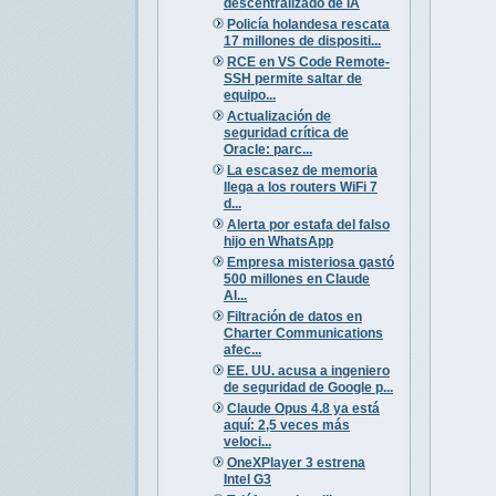
descentralizado de IA
Policía holandesa rescata
17 millones de dispositi...
RCE en VS Code Remote-
SSH permite saltar de
equipo...
Actualización de
seguridad crítica de
Oracle: parc...
La escasez de memoria
llega a los routers WiFi 7
d...
Alerta por estafa del falso
hijo en WhatsApp
Empresa misteriosa gastó
500 millones en Claude
AI...
Filtración de datos en
Charter Communications
afec...
EE. UU. acusa a ingeniero
de seguridad de Google p...
Claude Opus 4.8 ya está
aquí: 2,5 veces más
veloci...
OneXPlayer 3 estrena
Intel G3