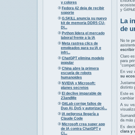
Entonces
y colores
ecosiste
Fedora 42 deja de recibir
y GitHub
soporte
G.SKILL anuncia su nuevo
La i
kit de memoria DDR5 CU-
de u
DI...
Python lidera el mercado
laboral frente a la IA
No te pr
Meta rastrea clics de
asisten
empleados para su IA e
escribi
infri...
Claro es
ChatGPT elimina modelo
para pri
popular
"competi
China abre la primera
En vez d
escuela de robots
su ecos
humanoides
Justame
NVIDIA y Microsoft:
distinto
planes secretos
El declive imparable de
Este es 
23andMe
cambiar 
GitLab corrige fallos de
A su ve
Duo AI, DoS y autorizació...
visualiz
IA peligrosa llegaría a
Sumando
Claude Code
da más p
Microsoft crea super app
Es deci
de IA contra ChatGPT y
clara y 
Cl...