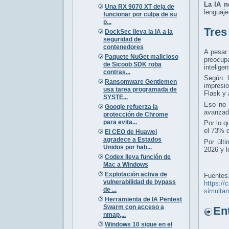
La IA n
Una RX 9070 XT deja de
lenguaje
funcionar por culpa de su
p...
Tres
DockSec lleva la IA a la
seguridad de
contenedores
A pesar
Paquete NuGet malicioso
preocup
de Sicoob SDK roba
inteligen
contras...
Según l
Ransomware Gentlemen
impresi
usa tarea programada de
Flask y 
SYSTE...
Eso no 
Google refuerza la
avanzad
protección de Chrome
para evita...
Por lo q
el 73% d
El CEO de Huawei
agradece a Estados
Por últ
Unidos por hab...
2026 y l
Codex lleva función de
Mac a Windows
Explotación activa de
Fuentes
vulnerabilidad de bypass
https://
de ...
simulta
Herramienta de IA Pentest
Swarm con acceso a
Entr
nmap,...
Windows 10 sigue en el