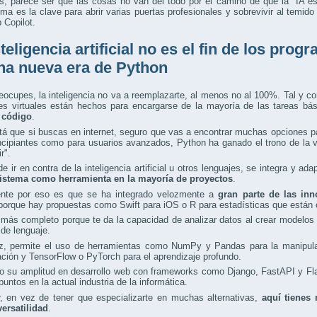
, parece ser que las cosas no van del todo por el camino de que la "IA es
ma es la clave para abrir varias puertas profesionales y sobrevivir al temi
 Copilot.
nteligencia artificial no es el fin de los pr
na nueva era de Python
eocupes, la inteligencia no va a reemplazarte, al menos no al 100%. Tal y 
tes virtuales están hechos para encargarse de la mayoría de las tareas bá
r código
.
tá que si buscas en internet, seguro que vas a encontrar muchas opciones p
ncipiantes como para usuarios avanzados, Python ha ganado el trono de la v
r".
e ir en contra de la inteligencia artificial u otros lenguajes, se integra y a
istema como herramienta en la mayoría de proyectos
.
nte por eso es que se ha integrado velozmente a
gran parte de las in
 porque hay propuestas como Swift para iOS o R para estadísticas que están 
más completo porque te da la capacidad de analizar datos al crear modelos
de lenguaje.
z, permite el uso de herramientas como NumPy y Pandas para la manipulac
ación y TensorFlow o PyTorch para el aprendizaje profundo.
 su amplitud en desarrollo web con frameworks como Django, FastAPI y Flas
untos en la actual industria de la informática.
r, en vez de tener que especializarte en muchas alternativas,
aquí tienes
versatilidad
.