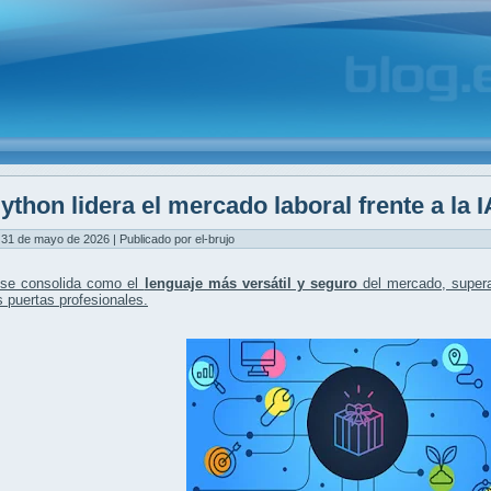
ython lidera el mercado laboral frente a la I
31 de mayo de 2026 | Publicado por el-brujo
se consolida como el
lenguaje más versátil y seguro
del mercado, supera
s puertas profesionales
.