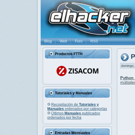
Blog
Web
Foro
RSS
Productos FTTH
P
domingo, 
Python
múltiple
Tutoriales y Manuales
Recopilación de
Tutoriales y
Manuales
ordenados por categorías
Últimos
Manuales
publicados
ordenados por fecha
Entradas Mensuales