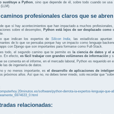
o sustituye a Python
, sino que depende de él, sobre todo cuando se usa
 (LLM).
 caminos profesionales claros que se abre
 de que sí hay acontecimientos que han impactado a muchos profesionales
aciones sobre el desempleo,
Python está lejos de ser desplazado como 
te.
o que indican los expertos de
Silicon India
, las estadísticas apuntan
onantes de lo que se pensaba porque hay un impacto como lenguaje backend
apps con Django que son importantes para formarse como Full-Stack.
es todo, el segundo camino que te permite es
la ciencia de datos y el a
o. En efecto,
es fácil trabajar con grandes volúmenes de información
y s
ue se comenta en el informe, en el mercado laboral, Python es requerido en e
e las de ingeniería de datos.
imo y no menos importante, es
el desarrollo de aplicaciones de inteligenc
os próximos años. Así que no, no debes tener miedo, solo recordar que "sobr
:
computerhoy.20minutos.es/software/python-derrota-ia-expertos-lenguaje-que-ab
neamente_6974633_0.html
adas relacionadas: