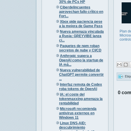
30% de PCs HP
Ciberdelincuentes
aprovechan fallo crítico en
Fort...
Xbox pide paciencia pese
a la mejora de Game Pass
Plan d
Nueva amenaza vinculada
Microso
a Rusia: GREYVIBE lanza
control
ci...
Paquetes de npm roban
secretos de nube y CI/CD
Anthropic supera a
OpenAI como la startup de
IA má...
Nueva vulnerabilidad de
ChatGPT permite convertir
Etiq
...
Interfaz remota de Codex
roba tokens de OpenAI
0 com
IA: el coste del
tokenmaxxing amenaza la
rentabilidad
Microsoft recomienda
antivirus externos en
Windows 11
Linux DNS-AID:
descubrimiento