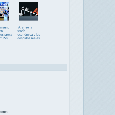
amsung
IA: entre la
en
teoría
res proxy
económica y los
t TVs
despidos reales
dores.