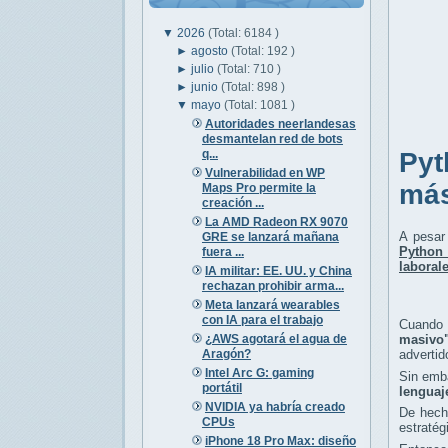
▼
2026
(Total: 6184 )
►
agosto
(Total: 192 )
►
julio
(Total: 710 )
►
junio
(Total: 898 )
▼
mayo
(Total: 1081 )
Autoridades neerlandesas
desmantelan red de bots
q...
Pyt
Vulnerabilidad en WP
más
Maps Pro permite la
creación ...
La AMD Radeon RX 9070
A pesar 
GRE se lanzará mañana
Python 
fuera ...
laboral
IA militar: EE. UU. y China
rechazan prohibir arma...
Meta lanzará wearables
con IA para el trabajo
Cuando s
¿AWS agotará el agua de
masivo
Aragón?
advertid
Intel Arc G: gaming
Sin emba
portátil
lenguaj
NVIDIA ya habría creado
De hech
CPUs
estratég
iPhone 18 Pro Max: diseño