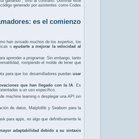
tá ganando", sino al contrario. Dominar este
do código generado por asistentes como Codex
ogramadores: es el comienzo
como han avisado muchos de los expertos, los
sicas o
ayudarte a mejorar la velocidad al
ara aprender a programar. Sin embargo, tanto
ersatilidad, rompiendo el molde de tener que
dapta para que los desarrolladores puedan
usar
novaciones que han llegado con la IA
. Es
orientadas a un uso específico.
 de machine learning o desplegar una API sin
ión de datos, Matplotlib y Seaborn para la
k para apps, es algo que definitivamente le
 mayor adaptabilidad debido a su sintaxis