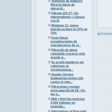
Teléfonos de militares
filtraron datos de
ubicació...
Filtrado iOS 27: Siri
independiente y cámara
con IA
Windows 11: nueva
función acelera la CPU un
70%
Entrada
Usan falsas
actualizaciones de
reproductores de ví...
Filtración de datos
compañía cruceros más
grande d...
Se acabó quedarse sin
cobertura: la
revolucionaria...
Google Chrome
implementa protección
contra el robo...
Filtraciones revelan
preocupación de EE. UU.
por e...
IBM y Red Hat invierten
5.000 millones en
segurida...
Alternativas al Buscador