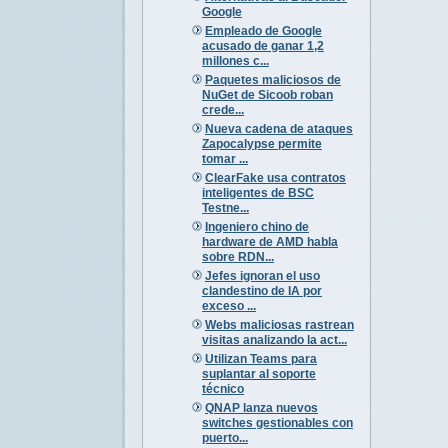
Google
Empleado de Google
acusado de ganar 1,2
millones c...
Paquetes maliciosos de
NuGet de Sicoob roban
crede...
Nueva cadena de ataques
Zapocalypse permite
tomar ...
ClearFake usa contratos
inteligentes de BSC
Testne...
Ingeniero chino de
hardware de AMD habla
sobre RDN...
Jefes ignoran el uso
clandestino de IA por
exceso ...
Webs maliciosas rastrean
visitas analizando la act...
Utilizan Teams para
suplantar al soporte
técnico
QNAP lanza nuevos
switches gestionables con
puerto...