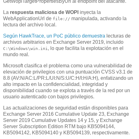
GetWopiTargetPropertiesByUrl al endpoint del atacante.
La
respuesta maliciosa de WOPI
inyecta la
WebApplicationUrl de
manipulada, activando la
file://
lectura del archivo local.
Según HawkTrace, un PoC público demuestra
lecturas de
archivos arbitrarios en Exchange Server 2019, incluido
, lo que facilita la explotación en el
C:\Windows\win.ini
mundo real.
Microsoft clasifica el problema como una vulnerabilidad de
elevación de privilegios con una puntuación CVSS v3.1 de
8.8 (AV:N/AC:L/PR:L/UI:N/S:U/C:H/I:H/A:H), enfatizando un
alto impacto en la confidencialidad, integridad y
disponibilidad cuando se explota a través de la red por un
usuario autenticado con bajos privilegios.
Las actualizaciones de seguridad están disponibles para
Exchange Server 2016 Cumulative Update 23, Exchange
Server 2019 Cumulative Updates 14 y 15, y Exchange
Server Subscription Edition RTM bajo KB5094144,
KB5094142, KB5094140 y KB5094139, respectivamente.