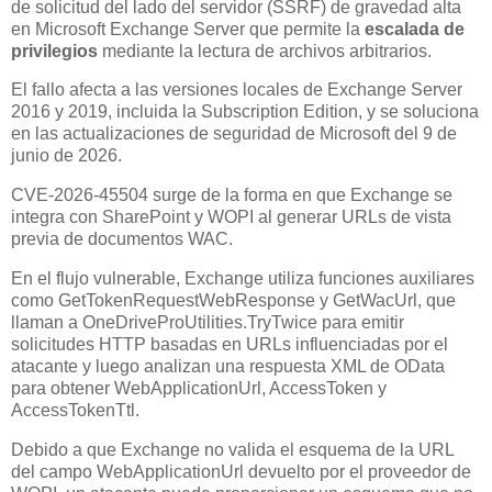
de solicitud del lado del servidor (SSRF) de gravedad alta
en Microsoft Exchange Server que permite la
escalada de
privilegios
mediante la lectura de archivos arbitrarios.
El fallo afecta a las versiones locales de Exchange Server
2016 y 2019, incluida la Subscription Edition, y se soluciona
en las actualizaciones de seguridad de Microsoft del 9 de
junio de 2026.
CVE-2026-45504 surge de la forma en que Exchange se
integra con SharePoint y WOPI al generar URLs de vista
previa de documentos WAC.
En el flujo vulnerable, Exchange utiliza funciones auxiliares
como GetTokenRequestWebResponse y GetWacUrl, que
llaman a OneDriveProUtilities.TryTwice para emitir
solicitudes HTTP basadas en URLs influenciadas por el
atacante y luego analizan una respuesta XML de OData
para obtener WebApplicationUrl, AccessToken y
AccessTokenTtl.
Debido a que Exchange no valida el esquema de la URL
del campo WebApplicationUrl devuelto por el proveedor de