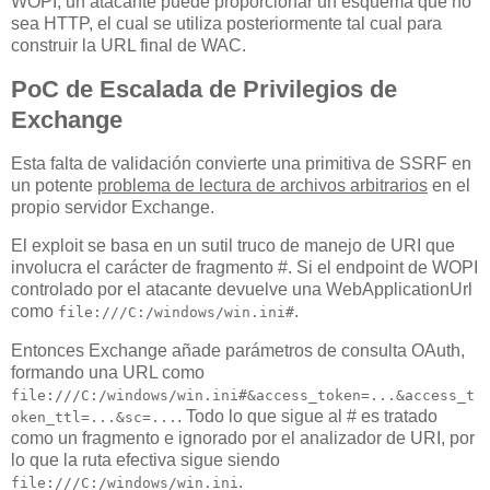
WOPI, un atacante puede proporcionar un esquema que no
sea HTTP, el cual se utiliza posteriormente tal cual para
construir la URL final de WAC.
PoC de Escalada de Privilegios de
Exchange
Esta falta de validación convierte una primitiva de SSRF en
un potente
problema de lectura de archivos arbitrarios
en el
propio servidor Exchange.
El exploit se basa en un sutil truco de manejo de URI que
involucra el carácter de fragmento #. Si el endpoint de WOPI
controlado por el atacante devuelve una WebApplicationUrl
como
.
file:///C:/windows/win.ini#
Entonces Exchange añade parámetros de consulta OAuth,
formando una URL como
file:///C:/windows/win.ini#&access_token=...&access_t
. Todo lo que sigue al # es tratado
oken_ttl=...&sc=...
como un fragmento e ignorado por el analizador de URI, por
lo que la ruta efectiva sigue siendo
.
file:///C:/windows/win.ini