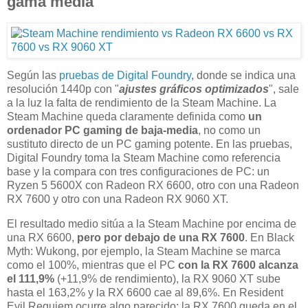
gama media
Según las
pruebas de Digital Foundry
, donde se indica una
resolución 1440p con "
ajustes gráficos optimizados
", sale
a la luz la falta de rendimiento de la Steam Machine. La
Steam Machine queda claramente definida como
un
ordenador PC gaming de baja-media
, no como un
sustituto directo de un PC gaming potente. En las pruebas,
Digital Foundry toma la Steam Machine como referencia
base y la compara con tres configuraciones de PC: un
Ryzen 5 5600X con Radeon RX 6600, otro con una Radeon
RX 7600 y otro con una Radeon RX 9060 XT.
El resultado medio sitúa a la Steam Machine por encima de
una RX 6600,
pero por debajo de una RX 7600
. En Black
Myth: Wukong, por ejemplo, la Steam Machine se marca
como el 100%, mientras que el PC
con la RX 7600 alcanza
el 111,9%
(+11,9% de rendimiento), la RX 9060 XT sube
hasta el 163,2% y la RX 6600 cae al 89,6%. En Resident
Evil Requiem ocurre algo parecido: la RX 7600 queda en el