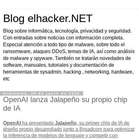
Blog elhacker.NET
Blog sobre informática, tecnología, privacidad y seguridad.
Con entradas sobre noticias con información completa.
Especial atención a todo tipo de malware, sobre todo el
ransomware, ataques DDoS, temas de IA, así como análisis
de malware y spyware. También se tratarán novedades de
software, manuales, tutoriales y documentación de
herramientas de sysadmin, hacking , networking, hardware,
etc
miércoles, 24 de junio de 2026
OpenAI lanza Jalapeño su propio chip
de IA
OpenAI
ha presentado
Jalapeño
, su
primer chip de IA de
diseño propio
desarrollado junto a Broadcom para optimizar
la
inferencia de modelos de lenguaje
y competir con