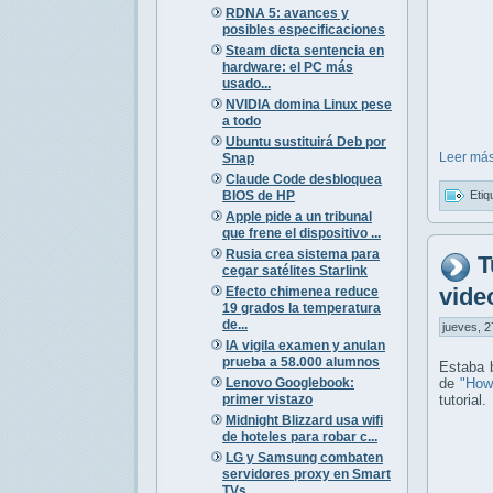
RDNA 5: avances y
posibles especificaciones
Steam dicta sentencia en
hardware: el PC más
usado...
NVIDIA domina Linux pese
a todo
Ubuntu sustituirá Deb por
Leer más
Snap
Claude Code desbloquea
BIOS de HP
Etiq
Apple pide a un tribunal
que frene el dispositivo ...
Rusia crea sistema para
T
cegar satélites Starlink
vide
Efecto chimenea reduce
19 grados la temperatura
de...
jueves, 2
IA vigila examen y anulan
prueba a 58.000 alumnos
Estaba 
Lenovo Googlebook:
de
"How 
primer vistazo
tutorial.
Midnight Blizzard usa wifi
de hoteles para robar c...
LG y Samsung combaten
servidores proxy en Smart
TVs