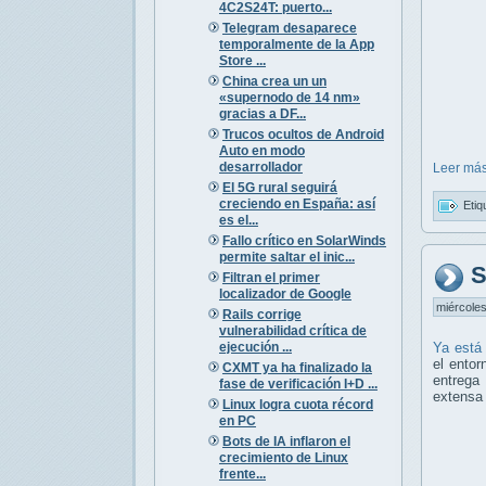
4C2S24T: puerto...
Telegram desaparece
temporalmente de la App
Store ...
China crea un un
«supernodo de 14 nm»
gracias a DF...
Trucos ocultos de Android
Auto en modo
desarrollador
Leer más
El 5G rural seguirá
creciendo en España: así
Etiq
es el...
Fallo crítico en SolarWinds
permite saltar el inic...
S
Filtran el primer
localizador de Google
miércoles
Rails corrige
vulnerabilidad crítica de
ejecución ...
Ya está 
el ento
CXMT ya ha finalizado la
entrega
fase de verificación I+D ...
extensa 
Linux logra cuota récord
en PC
Bots de IA inflaron el
crecimiento de Linux
frente...