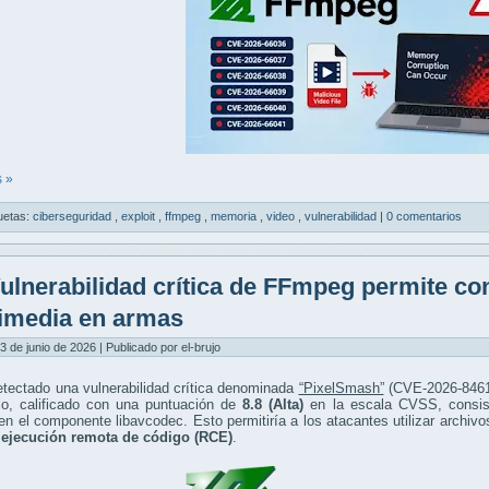
 »
uetas:
ciberseguridad
,
exploit
,
ffmpeg
,
memoria
,
video
,
vulnerabilidad
|
0 comentarios
ulnerabilidad crítica de FFmpeg permite con
imedia en armas
3 de junio de 2026 | Publicado por el-brujo
tectado una vulnerabilidad crítica denominada
“PixelSmash”
(CVE-2026-8461
llo, calificado con una puntuación de
8.8 (Alta)
en la escala CVSS, consiste
n el componente libavcodec. Esto permitiría a los atacantes utilizar archiv
a
ejecución remota de código (RCE)
.