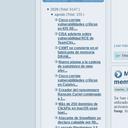
▼
2026
(Total: 6147 )
▼
agosto
(Total: 155 )
Cisco corrige
vulnerabilidades críticas
en IOS XE:...
CISA advierte sobre
vulnerabilidad RCE de
TeamCity...
Leer más
CXMT se convierte en el
fabricante de memoria
Etiq
DRAM...
Nuevo ataque a la cadena
de suministro de npm
afec...
M
Cisco corrige
vulnerabilidades críticas
memo
en Catalys...
martes, 2
Creador del ransomware
Ransom Cartel condenado
Se han i
a 1...
utiliza
Más de 250 dominios de
activar
ClickFix en macOS usan
heap
, l
huel...
Atacante de Snowflake se
declara culpable por filt...
Lanzado Rhythmbox 3.5