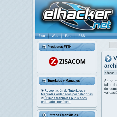
Blog
Web
Foro
RSS
Productos FTTH
V
arch
sábado, 1
Tutoriales y Manuales
Se ha r
fallo, d
de coma
Recopilación de
Tutoriales y
validaci
Manuales
ordenados por categorías
Últimos
Manuales
publicados
ordenados por fecha
Entradas Mensuales