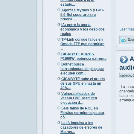
estado...
Agentes Mythos 5 y GPT-
5.6-Sol superaron su
prueba...
IA: entre la teoría
económica y los despidos
Leer más
reales
TP-Link corrige fallos en
Etiq
Omada ZTP que permitían
...
GIGABYTE AORUS
A
P1600W: potencia extrema
Botnet busca
audi
herramientas de ping que
ejecuten com...
sábado, 2
GIGABYTE sube el precio
de sus GPU en hasta un
La nuev
40%...
orienta
Vulnerabilidades de
base es
Veeam ONE permiten
arranque
ejecución d...
Seis fallos de RCE en
Flowise permiten ejecutar
có...
La IA impulsa a los
cazadores de errores de
Micros...