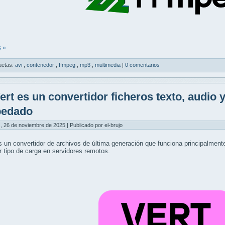
 »
uetas:
avi
,
contenedor
,
ffmpeg
,
mp3
,
multimedia
|
0 comentarios
ert es un convertidor ficheros texto, audio y
pedado
, 26 de noviembre de 2025 | Publicado por el-brujo
 un convertidor de archivos de última generación que funciona principalmente 
r tipo de carga en servidores remotos.