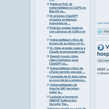
Publican PoC de
vulnerabilidad en CUPS en
MacOS pa...
El próximo ChatGPT
resuelve problemas
Leer más
matemáticos ...
Policías espían mujeres
con cámaras de tráfico en
Etiq
...
Vulnerabilidad crítica de
lectura de archivos en G...
V
IA china gratuita supera a
Claude programando sola
hos
OpenAI revela cómo
cibercriminales usan
miércoles
ChatGPT pa...
Vulnerabilidad crítica de
VERT
es
cPanel permite ejecutar ...
cualquie
Campaña de IA falsa logra
acceso inicial a empresa...
Vulnerabilidades de
Apache NiFi permiten
saltar la...
Lanzado el proyecto
OWASP Subtractive
Security Top...
Noctua revela su «sala de