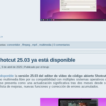
 »
uetas:
convertidor
,
ffmpeg
,
mp4
,
multimedia
|
0 comentarios
hotcut 25.03 ya está disponible
, 9 de abril de 2025 | Publicado por el-brujo
disponible
la
versión 25.03 del editor de vídeo de código abierto Shotcu
rno multimedia libre por su compatibilidad con múltiples sistemas operati
 se presenta como una actualización significativa tras dos meses desde su
lista de mejoras, nuevas funciones y corrección de errores acumulados.