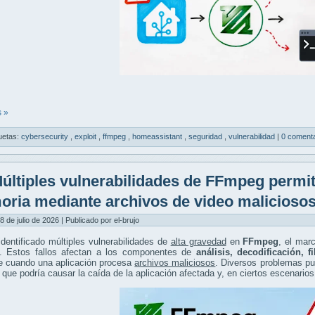
 »
uetas:
cybersecurity
,
exploit
,
ffmpeg
,
homeassistant
,
seguridad
,
vulnerabilidad
|
0 comenta
últiples vulnerabilidades de FFmpeg permi
ria mediante archivos de video malicioso
8 de julio de 2026 | Publicado por el-brujo
dentificado múltiples vulnerabilidades de
alta gravedad
en
FFmpeg
, el mar
do. Estos fallos afectan a los componentes de
análisis, decodificación, f
se cuando una aplicación procesa
archivos maliciosos
. Diversos problemas p
o que podría causar la caída de la aplicación afectada y, en ciertos escenarios