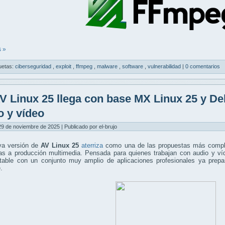
 »
uetas:
ciberseguridad
,
exploit
,
ffmpeg
,
malware
,
software
,
vulnerabilidad
|
0 comentarios
V Linux 25 llega con base MX Linux 25 y De
o y vídeo
9 de noviembre de 2025 | Publicado por el-brujo
a versión de
AV Linux 25
aterriza
como una de las propuestas más complet
das a producción multimedia. Pensada para quienes trabajan con audio y v
table con un conjunto muy amplio de aplicaciones profesionales ya prepa
.