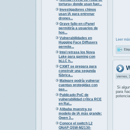
tortura» donde usan fuer...
Investigadores chinos
usan IA para entrenar
drones...
Grave fallo en cPanel
permitiría a usuarios de
hos...
Vulnerabilidades en
Leer más
Hugging Face Diffusers
permite...
Etiq
Intel retrasa los Nova
Lake para gaming con
bLLC h...
W
CXMT se prepara para
construir una segunda
fábrica...
viernes, 
Malware podría vulnerar
cuentas protegidas con
Si algun
pas...
para ha
Publicado PoC de
potencia
vulnerabilidad crítica RCE
en Rai...
Alibaba muestra su
modelo de IA más grande:
Qwen 3...
Conoce el switch L2
QNAP QSW-M2130-