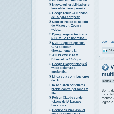
Nueva vulnerabilidad en el
kernel de Linux permite...
Google renueva mandos
de IA para competir
Usaron inicios de sesión
de Microsoft, Zoom y
webs...
Django urge actualizar a
6.0.8 y 5.2.17 por fallos...
Leer más
NVIDIA quiere que sus
GPU accedan
directamente a l...
Etiq
ASUS ROG C10 G:
Ethernet de 10 Gbps
Google Blogger bloqueó
V
webs legítimas al
confundir...
mult
Linux veta contribuciones
de IA
martes, 2
IA actuaron por cuenta
propia contra personas y
Se ha de
or...
Este fa
Poison Claude vende
montón e
tokens de IA baratos
lograr l
basados e...
DeepSeek V4-Flash: el
desafío chino a la IA