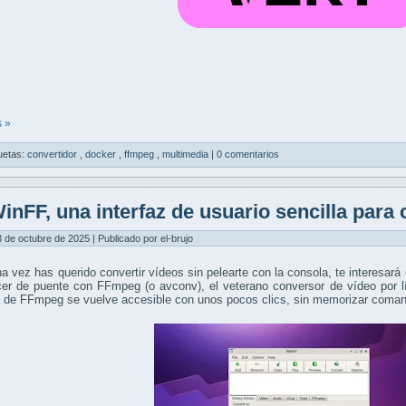
 »
uetas:
convertidor
,
docker
,
ffmpeg
,
multimedia
|
0 comentarios
inFF, una interfaz de usuario sencilla para 
3 de octubre de 2025 | Publicado por el-brujo
a vez has querido convertir vídeos sin pelearte con la consola, te interesar
cer de puente con FFmpeg (o avconv), el veterano conversor de vídeo por 
 de FFmpeg se vuelve accesible con unos pocos clics, sin memorizar comand