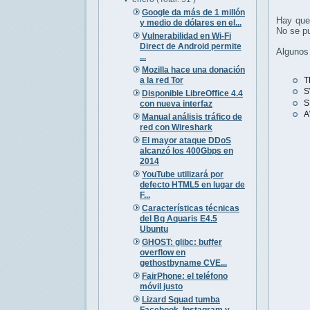
Google da más de 1 millón
Hay que 
y medio de dólares en el...
No se pu
Vulnerabilidad en Wi-Fi
Direct de Android permite
Algunos 
...
Mozilla hace una donación
a la red Tor
T
S
Disponible LibreOffice 4.4
S
con nueva interfaz
A
Manual análisis tráfico de
red con Wireshark
El mayor ataque DDoS
alcanzó los 400Gbps en
2014
YouTube utilizará por
defecto HTML5 en lugar de
F...
Características técnicas
del Bq Aquaris E4.5
Ubuntu
GHOST: glibc: buffer
overflow en
gethostbyname CVE...
FairPhone: el teléfono
móvil justo
Lizard Squad tumba
Facebook, Instagram y