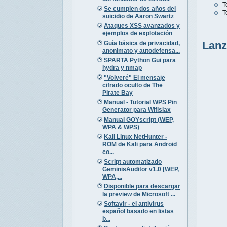
T
Se cumplen dos años del
T
suicidio de Aaron Swartz
Ataques XSS avanzados y
ejemplos de explotación
Lanz
Guía básica de privacidad,
anonimato y autodefensa...
SPARTA Python Gui para
hydra y nmap
"Volveré" El mensaje
cifrado oculto de The
Pirate Bay
Manual - Tutorial WPS Pin
Generator para Wifislax
Manual GOYscript (WEP,
WPA & WPS)
Kali Linux NetHunter -
ROM de Kali para Android
co...
Script automatizado
GeminisAuditor v1.0 [WEP,
WPA,...
Disponible para descargar
la preview de Microsoft ...
Softavir - el antivirus
español basado en listas
b...