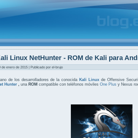
ali Linux NetHunter - ROM de Kali para An
9 de enero de 2015 | Publicado por el-brujo
ano de los desarrolladores de la conocida
Kali Linux
de Offensive Securi
et Hunter
,
una
ROM
compatible con teléfonos móviles
One Plus
y Nexus ro