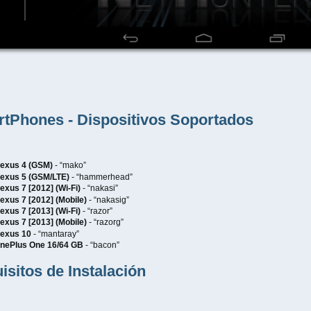
tPhones - Dispositivos Soportados
exus 4 (GSM)
- “mako”
exus 5 (GSM/LTE)
- “hammerhead”
exus 7 [2012] (Wi-Fi)
- “nakasi”
exus 7 [2012] (Mobile)
- “nakasig”
exus 7 [2013] (Wi-Fi)
- “razor”
exus 7 [2013] (Mobile)
- “razorg”
exus 10
- “mantaray”
nePlus One 16/64 GB
- “bacon”
isitos de Instalación