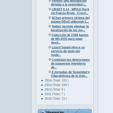
Pentoo: una distribución
dirigida a la seguridad i...
LINSET 0.14 - WPA/2 Hack
sin Fuerza Bruta - Crack...
4Chan primera víctima del
ataque DDoS utilizando L...
Twitter permite eliminar la
localización de tus me...
Colección de 2386 juegos
de MS-DOS para jugar
desd...
Lizard Squad ofrece su
servicio de pago por
realiz...
Continúan las detenciones
de supuestos miembros
de...
II Jornadas de Seguridad y
Ciberdefensa de la Univ...
►
2014
(Total: 185 )
►
2013
(Total: 100 )
►
2012
(Total: 8 )
►
2011
(Total: 7 )
►
2010
(Total: 15 )
Síguenos en: