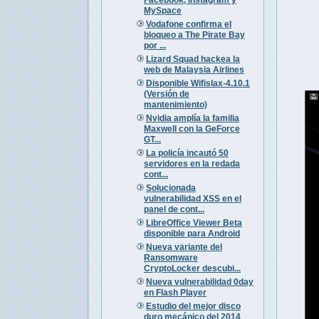
MySpace
Vodafone confirma el
bloqueo a The Pirate Bay
por ...
Lizard Squad hackea la
web de Malaysia Airlines
Disponible Wifislax-4.10.1
(Versión de
mantenimiento)
Nvidia amplía la familia
Maxwell con la GeForce
GT...
La policía incautó 50
servidores en la redada
cont...
Solucionada
vulnerabilidad XSS en el
panel de cont...
LibreOffice Viewer Beta
disponible para Android
Nueva variante del
Ransomware
CryptoLocker descubi...
Nueva vulnerabilidad 0day
en Flash Player
Estudio del mejor disco
duro mecánico del 2014