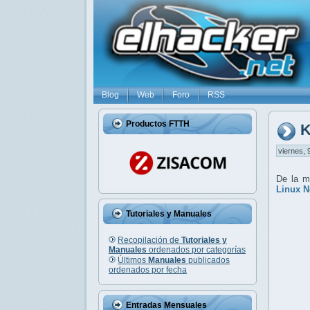
Blog
Web
Foro
RSS
Productos FTTH
K
viernes, 
De la m
Linux N
Tutoriales y Manuales
Recopilación de
Tutoriales y
Manuales
ordenados por categorías
Últimos
Manuales
publicados
ordenados por fecha
Entradas Mensuales