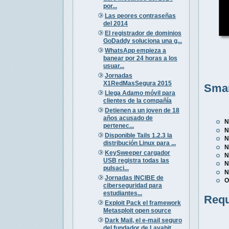
por...
Las peores contraseñas
del 2014
El registrador de dominios
GoDaddy soluciona una g...
WhatsApp empieza a
banear por 24 horas a los
usuar...
Jornadas
X1RedMasSegura 2015
Smar
Llega Adamo móvil para
clientes de la compañía
Detienen a un joven de 18
años acusado de
N
pertenec...
N
Disponible Tails 1.2.3 la
N
distribución Linux para ...
N
KeySweeper cargador
N
USB registra todas las
N
pulsaci...
N
Jornadas INCIBE de
O
ciberseguridad para
estudiantes...
Requ
Exploit Pack el framework
Metasploit open source
Dark Mail, el e-mail seguro
del fundador de Lavabit