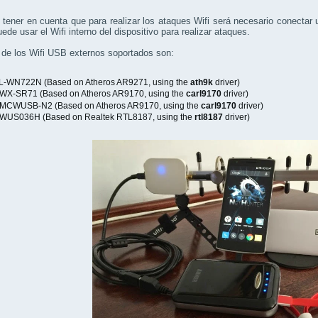
tener en cuenta que para realizar los ataques Wifi será necesario conecta
ede usar el Wifi interno del dispositivo para realizar ataques.
de los Wifi USB externos soportados son:
L-WN722N (Based on Atheros AR9271, using the
ath9k
driver)
WX-SR71 (Based on Atheros AR9170, using the
carl9170
driver)
MCWUSB-N2 (Based on Atheros AR9170, using the
carl9170
driver)
WUS036H (Based on Realtek RTL8187, using the
rtl8187
driver)