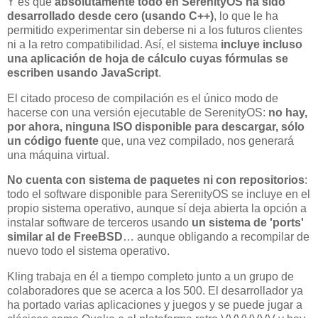
Y es que
absolutamente todo en SerenityOS ha sido
desarrollado desde cero (usando C++)
, lo que le ha
permitido experimentar sin deberse ni a los futuros clientes
ni a la retro compatibilidad. Así, el sistema
incluye incluso
una aplicación de hoja de cálculo cuyas fórmulas se
escriben usando JavaScript
.
El citado proceso de compilación es el único modo de
hacerse con una versión ejecutable de SerenityOS:
no hay,
por ahora, ninguna ISO disponible para descargar, sólo
un código fuente
que, una vez compilado, nos generará
una máquina virtual.
No cuenta con sistema de paquetes ni con repositorios
:
todo el software disponible para SerenityOS se incluye en el
propio sistema operativo, aunque sí deja abierta la opción a
instalar software de terceros usando
un sistema de 'ports'
similar al de FreeBSD
… aunque obligando a recompilar de
nuevo todo el sistema operativo.
Kling trabaja en él a tiempo completo junto a un grupo de
colaboradores que se acerca a los 500. El desarrollador ya
ha portado varias aplicaciones y juegos y se puede jugar a