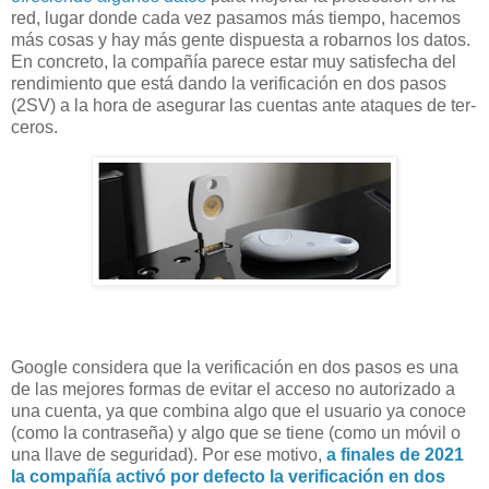
red, lu­gar don­de cada vez pa­sa­mos más tiem­po, ha­ce­mos
más co­sas y hay más gen­te dis­pues­ta a ro­bar­nos los da­tos.
En con­cre­to, la com­pañía pa­re­ce es­tar muy sa­tis­fe­cha del
ren­di­mien­to que está dan­do la ve­ri­fi­ca­ción en dos pa­sos
(2SV) a la hora de ase­gu­rar las cuen­tas ante ata­ques de ter­
ce­ros.
Google considera que la verificación en dos pasos es una
de las mejores formas de evitar el acceso no autorizado a
una cuenta, ya que combina algo que el usuario ya conoce
(como la contraseña) y algo que se tiene (como un móvil o
una llave de seguridad). Por ese motivo,
a finales de 2021
la compañía activó por defecto la verificación en dos