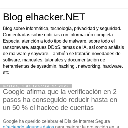
Blog elhacker.NET
Blog sobre informática, tecnología, privacidad y seguridad.
Con entradas sobre noticias con información completa.
Especial atención a todo tipo de malware, sobre todo el
ransomware, ataques DDoS, temas de IA, así como análisis
de malware y spyware. También se tratarán novedades de
software, manuales, tutoriales y documentación de
herramientas de sysadmin, hacking , networking, hardware,
etc
martes, 8 de febrero de 2022
Google afirma que la verificación en 2
pasos ha conseguido reducir hasta en
un 50 % el hackeo de cuentas
Goo­gle ha que­ri­do ce­le­brar el Día de In­ter­net Se­gu­ra
ofreciendo algunos datos
para me­jo­rar la pro­tec­ción en la