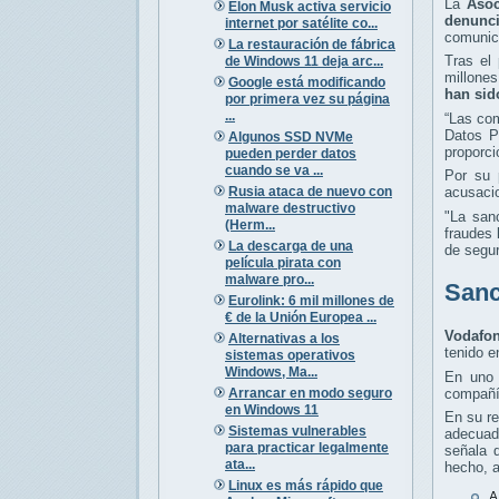
La
Asoc
Elon Musk activa servicio
denunci
internet por satélite co...
comunic
La restauración de fábrica
Tras el
de Windows 11 deja arc...
millones
Google está modificando
han sid
por primera vez su página
...
“Las co
Datos Pe
Algunos SSD NVMe
proporci
pueden perder datos
cuando se va ...
Por su p
Rusia ataca de nuevo con
acusacio
malware destructivo
"La san
(Herm...
fraudes 
La descarga de una
de segur
película pirata con
malware pro...
Sanc
Eurolink: 6 mil millones de
€ de la Unión Europea ...
Vodafo
Alternativas a los
tenido e
sistemas operativos
Windows, Ma...
En uno 
Arrancar en modo seguro
compañí
en Windows 11
En su re
Sistemas vulnerables
adecuad
para practicar legalmente
señala 
ata...
hecho, a
Linux es más rápido que
A