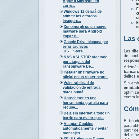
Apple o Microsoft en
i
corre...
E
Windows 11 dejará de
c
admitir los cifrados
u
inseguro...
E
Xenomorph es un nuevo
d
malware para Android
capaz d...
Las 
Google Drive bloquea por
error archivos
Las dife
.DS__Store...
de conf
NAS ASUSTOR afectado
respons
por ataques del
ransomware De...
Además,
bancaria
Instalar un firmware no
delitos 
oficial en un router neutr...
Vulnerabilidad de
Sin emb
validación de entrada
entidad
datos numé...
optimiza
contra l
Unredacter es una
herramienta gratuita para
Cómo
recupe...
Deja sin Internet a todo un
barrio para evitar que...
El frau
Aceptar Cookies
para obt
automáticamente y evitar
partir d
mensajes ...
del móv
EE.UU. dice que Rusos