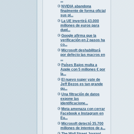
...
NVIDIA abandona
finalmente de forma oficial
sus pl...
La UE invertirá 43.000
millones de euros para
dupl...
Google afirma que la
verificación en 2 pasos ha
co...
Microsoft deshabilitará
por defecto las macros en
...
Países Bajos multa a
Apple con 5 millones € por
la...
El nuevo super yate de
Jeff Bezos es tan grande
qu...
Una filtración de datos
expone las
identificacione...
Meta amenaza con cerrar
Facebook e Instagram en
Eu...
Microsoft detectó 35.700
millones de intentos de a...
The Wall Street Journal