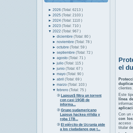
►
2026
(Total: 6213 )
►
2025
(Total: 2103 )
►
2024
(Total: 1110 )
►
2023
(Total: 710 )
▼
2022
(Total: 967 )
►
diciembre
(Total: 80 )
►
noviembre
(Total: 78 )
►
octubre
(Total: 59 )
►
septiembre
(Total: 72 )
►
agosto
(Total: 71 )
Prot
►
julio
(Total: 115 )
el d
►
junio
(Total: 67 )
►
mayo
(Total: 90 )
Protecc
►
abril
(Total: 69 )
duplica
►
marzo
(Total: 103 )
clientes.
▼
febrero
(Total: 75 )
Este ti
Lapsus$ filtra un torrent
línea d
con casi 19GB de
informa
informa...
aplicac
Grupo sudamericano
Con un d
Lapsus hackea nVidia y
con los
roba 1TB...
acceso a
El ejército de Ucrania pide
titular d
a los ciudadanos que t...