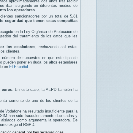
n hace aproximadamente dos años tras recibir
ue iban surgiendo en diferentes medios de
unto los operadores
.
edientes sancionadores por un total de 5,81
de seguridad que tienen estas compañías
ecogido en la Ley Orgánica de Protección de
estión del tratamiento de los datos que les
or los estafadores
, rechazando así estas
os clientes.
l número de supuestos en que este tipo de
 no pueden poner en duda los altos estándares
ado en
El Español
.
e euros
. En este caso, la AEPD también ha
ta corriente de uno de los clientes de la
de Vodafone ha resultado insuficiente para la
 SIM han sido fraudulentamente duplicadas y
s aislados como argumenta la operadora. De
 como exige el RGPD.
tigación general, por tres reclamaciones