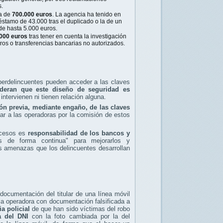
s.
ra de
700.000 euros
. La agencia ha tenido en
éstamo de 43.000 tras el duplicado o la de un
de hasta 5.000 euros.
000 euros
tras tener en cuenta la investigación
ros o transferencias bancarias no autorizados.
iberdelincuentes pueden acceder a las claves
ideran que este diseño de seguridad es
intervienen ni tienen relación alguna.
ión previa, mediante engaño, de las claves
zar a las operadoras por la comisión de estos
ocesos es
responsabilidad de los bancos y
os de forma continua" para mejorarlos y
as amenazas que los delincuentes desarrollan
 documentación del titular de una línea móvil
 la operadora con documentación falsificada a
a policial
de que han sido víctimas del robo
a del DNI
con la foto cambiada por la del