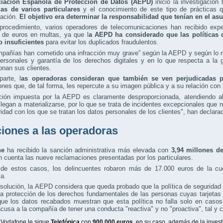
iación Española de Protección de Datos (AEPD)
inició la investigació
as de varios particulares
y el conocimiento de este tipo de prácticas q
ación.
El objetivo era determinar la responsabilidad que tenían en el as
 procedimiento, varios operadores de telecomunicaciones han recibido exp
 de euros en multas, ya que l
a AEPD ha considerado que las políticas 
o insuficientes
para evitar los duplicados fraudulentos.
mpañías han cometido una infracción muy grave” según la AEPD y según lo r
rsonales y garantía de los derechos digitales y en lo que respecta a la g
onan sus clientes.
arte, l
as operadoras consideran que también se ven perjudicadas p
nes que, de tal forma, les repercute a su imagen pública y a su relación con l
ción impuesta por la AEPD es claramente desproporcionada, atendiendo a
llegan a materializarse, por lo que se trata de incidentes excepcionales que
idad con los que se tratan los datos personales de los clientes", han declar
iones a las operadoras
ne
ha recibido la sanción administrativa más elevada con
3,94 millones d
n cuenta las nueve reclamaciones presentadas por los particulares.
de estos casos, los delincuentes robaron más de 17.000 euros de la cuen
a.
solución, la AEPD considera que queda probado que la política de seguridad 
a protección de los derechos fundamentales de las personas cuyas tarjetas
que los datos recabados muestran que esta política no falla solo en caso
cusa a la compañía de tener una conducta "reactiva" y no "proactiva", tal y
 Vodafone le sigue
Telefónica
con
900.000 euros
, en su caso, además de la inves