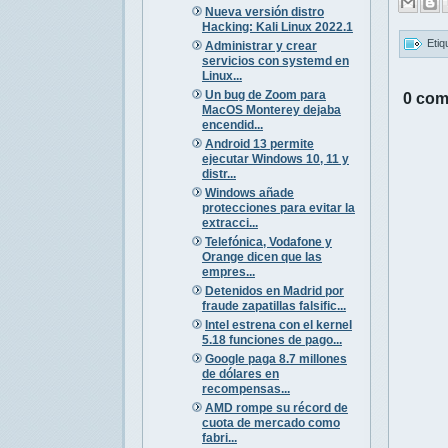
Nueva versión distro
Hacking: Kali Linux 2022.1
Etiq
Administrar y crear
servicios con systemd en
Linux...
Un bug de Zoom para
0 com
MacOS Monterey dejaba
encendid...
Android 13 permite
ejecutar Windows 10, 11 y
distr...
Windows añade
protecciones para evitar la
extracci...
Telefónica, Vodafone y
Orange dicen que las
empres...
Detenidos en Madrid por
fraude zapatillas falsific...
Intel estrena con el kernel
5.18 funciones de pago...
Google paga 8.7 millones
de dólares en
recompensas...
AMD rompe su récord de
cuota de mercado como
fabri...