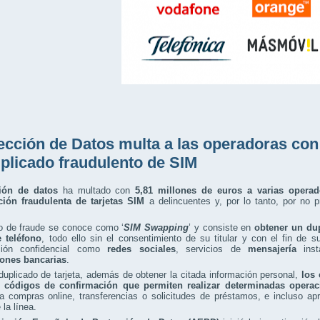
ección de Datos multa a las operadoras con 
uplicado fraudulento de SIM
ión de datos
ha multado con
5,81 millones de euros a varias operad
ción fraudulenta de tarjetas SIM
a delincuentes y, por lo tanto, por no p
po de fraude se conoce como ‘
SIM Swapping
’ y consiste en
obtener un dup
e teléfono
, todo ello sin el consentimiento de su titular y con el fin de 
ción confidencial como
redes sociales
, servicios de
mensajería
inst
iones bancarias
.
uplicado de tarjeta, además de obtener la citada información personal,
los
 códigos de confirmación que permiten realizar determinadas operaci
 compras online, transferencias o solicitudes de préstamos, e incluso apr
e la línea.