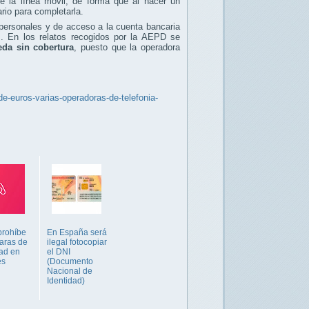
de la línea móvil, de forma que al hacer un
rio para completarla.
personales y de acceso a la cuenta bancaria
. En los relatos recogidos por la AEPD se
eda sin cobertura
, puesto que la operadora
e-euros-varias-operadoras-de-telefonia-
prohíbe
En España será
aras de
ilegal fotocopiar
ad en
el DNI
es
(Documento
Nacional de
Identidad)