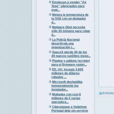
Empiezan a vender "Air
Tags" silenciados para
espi...
Mejora la temperatura de
tu SSD con un disipador
d...
Malware Qbot necesita
sólo 30 minutos para robar
d...
La Policía Nacional
desarticula una
organización c...
SpaceX pierde 40 de los
49 nuevos satélites instal...
Plugins y addons (scripts)
para el firmware router...
EE. UU. incauta 3.600
millones de dólares
robados ...
Microsoft deshabilita
temporalmente los
instalador...
Entrada
Multadas con casi 6
millones de € varias
operadora...
Ciberataque a Vodafone
Portugal deja sin servicio