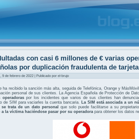
ultadas con casi 6 millones de € varias ope
ñolas por duplicación fraudulenta de tarjet
, 9 de febrero de 2022 | Publicado por el-brujo
 ha recibido la sanción más alta, seguida de Telefónica, Orange y MásMóvi
rmación personal de sus clientes. La Agencia Española de Protección de D
s operadoras
por los incidentes que varios de sus clientes han denunciad
o de SIM para vaciarles la cuenta bancaria.
La SIM está asociada a un núm
 se trata de un dato personal
que solo puede facilitarse a su propietar
o a la víctima haciéndose pasar por su operadora
para obtener los datos n