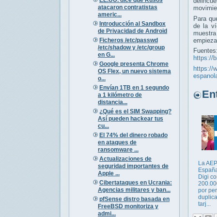
delincu
atacaron contratistas
movimien
americ...
Para qu
Introducción al Sandbox
de la v
de Privacidad de Android
muestr
Ficheros /etc/passwd
empieza 
/etc/shadow y /etc/group
Fuentes
en G...
https://
Google presenta Chrome
https://
OS Flex, un nuevo sistema
espanola
o...
Envían 1TB en 1 segundo
Entr
a 1 kilómetro de
distancia...
¿Qué es el SIM Swapping?
Así pueden hackear tus
cu...
El 74% del dinero robado
en ataques de
ransomware ...
Actualizaciones de
La AE
seguridad importantes de
España
Apple ...
Digi c
Cibertataques en Ucrania:
200.00
Agencias militares y ban...
por per
duplic
pfSense distro basada en
tarj...
FreeBSD monitoriza y
admi...