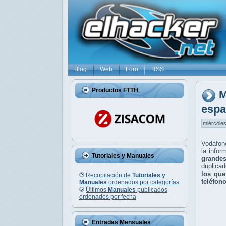
Blog
Web
Foro
RSS
Productos FTTH
M
espa
miércoles
Vodafone
la info
Tutoriales y Manuales
grande
duplicad
los que
Recopilación de
Tutoriales y
teléfon
Manuales
ordenados por categorías
Últimos
Manuales
publicados
ordenados por fecha
Entradas Mensuales