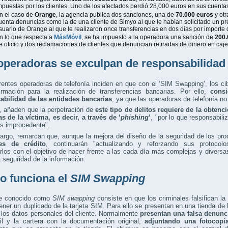
mpuestas por los clientes. Uno de los afectados perdió 28,000 euros en sus cuenta
n el caso de
Orange
, la agencia publica dos sanciones, una de
70.000 euros
y ot
uenta denuncias como la de una cliente de Simyo al que le habían solicitado un pr
suario de Orange al que le realizaron once transferencias en dos días por importe 
n lo que respecta a
MásMóvil
, se ha impuesto a la operadora una sanción de
200.
e oficio y dos reclamaciones de clientes que denuncian retiradas de dinero en caje
operadoras se exculpan de responsabilidad
rentes operadoras de telefonía inciden en que con el ‘SIM Swapping’, los c
irmación para la realización de transferencias bancarias. Por ello,
cons
abilidad de las entidades bancarias
, ya que las operadoras de telefonía no 
 añaden que la perpetración de
este tipo de delitos requiere de la obtenc
s de la víctima, es decir, a través de ‘
phishing
’
, "por lo que responsabili
es improcedente".
argo, remarcan que, aunque la mejora del diseño de la seguridad de los pr
es de crédito
, continuarán "actualizando y reforzando sus protocol
rlos con el objetivo de hacer frente a las cada día más complejas y divers
a seguridad de la información.
 funciona el
SIM Swapping
de conocido como
SIM swapping
consiste en que los criminales falsifican la
ener un duplicado de la tarjeta SIM. Para ello se presentan en una tienda de
e los datos personales del cliente. Normalmente
presentan una falsa denunci
il y la cartera con la documentación original,
adjuntando una fotocopi