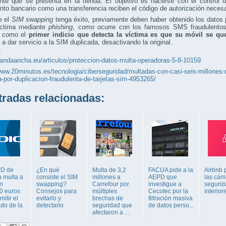
ente que se presenta en la tienda. El objetivo es hacerse con el control 
to bancario como una transferencia reciben el código de autorización necesa
e el
SIM swapping
tenga éxito, previamente deben haber obtenido los datos 
íctima mediante
phishing
, como ocurre con los famosos SMS fraudulentos
a como el
primer indicio que detecta la víctima es que su móvil se qu
a dar servicio a la SIM duplicada, desactivando la original.
:
bandaancha.eu/articulos/proteccion-datos-multa-operadoras-5-8-10159
www.20minutos.es/tecnologia/ciberseguridad/multadas-con-casi-seis-millones-d
-por-duplicacion-fraudulenta-de-tarjetas-sim-4953265/
adas relacionadas:
PD de
¿En qué
Multa de 3,2
FACUA pide a la
Airbnb 
 multa a
consiste el SIM
millones a
AEPD que
las cám
on
swapping?
Carrefour por
investigue a
segurid
0 euros
Consejos para
múltiples
Cecotec por la
interior
mitir el
evitarlo y
brechas de
filtración masiva
ado de la
detectarlo
seguridad que
de datos perso...
afectaron a ...