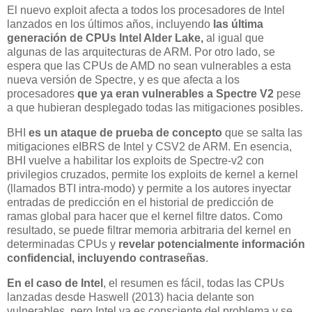
El nuevo exploit afecta a todos los procesadores de Intel
lanzados en los últimos años, incluyendo
las última
generación de CPUs Intel Alder Lake,
al igual que
algunas de las arquitecturas de ARM. Por otro lado, se
espera que las CPUs de AMD no sean vulnerables a esta
nueva versión de Spectre, y es que afecta a los
procesadores
que ya eran vulnerables a Spectre V2
pese
a que hubieran desplegado todas las mitigaciones posibles.
BHI
es un ataque de prueba de concepto
que se salta las
mitigaciones eIBRS de Intel y CSV2 de ARM. En esencia,
BHI vuelve a habilitar los exploits de Spectre-v2 con
privilegios cruzados, permite los exploits de kernel a kernel
(llamados BTI intra-modo) y permite a los autores inyectar
entradas de predicción en el historial de predicción de
ramas global para hacer que el kernel filtre datos. Como
resultado, se puede filtrar memoria arbitraria del kernel en
determinadas CPUs y
revelar potencialmente información
confidencial, incluyendo contraseñas
.
En el caso de Intel
, el resumen es fácil, todas las CPUs
lanzadas desde Haswell (2013) hacia delante son
vulnerables, pero Intel ya es consciente del problema y se