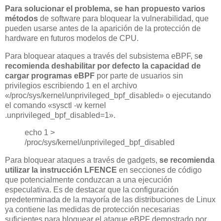
Para solucionar el problema, se han propuesto varios
métodos
de software para bloquear la vulnerabilidad, que
pueden usarse antes de la aparición de la protección de
hardware en futuros modelos de CPU.
Para bloquear ataques a través del subsistema eBPF, s
e
recomienda deshabilitar por defecto la capacidad de
cargar programas eBPF
por parte de usuarios sin
privilegios escribiendo 1 en el archivo
«/proc/sys/kernel/unprivileged_bpf_disabled» o ejecutando
el comando «sysctl -w kernel
.unprivileged_bpf_disabled=1».
echo 1 >
/proc/sys/kernel/unprivileged_bpf_disabled
Para bloquear ataques a través de gadgets,
se recomienda
utilizar la instrucción LFENCE
en secciones de código
que potencialmente conduzcan a una ejecución
especulativa. Es de destacar que la configuración
predeterminada de la mayoría de las distribuciones de Linux
ya contiene las medidas de protección necesarias
suficientes para bloquear el ataque eBPF demostrado por