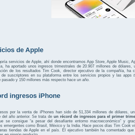
icios de Apple
goría servicios de Apple, ahí donde encontramos App Store, Apple Music, A
a, ha aportado unos ingresos trimestrales de 20.907 millones de dólares, 
ación de los resultados Tim Cook, director ejecutivo de la compañía, ha
s de suscriptores en su plataforma entre los servicios propios y las apps
e pasado y 150 millones más respecto hace un año.
rd ingresos iPhone
resos por la venta de iPhones han sido de 51,334 millones de dólares,
e del año anterior. Se trata de
un récord de ingresos para el primer trime
que se consigue “a pesar del desafiante entorno macroeconómico” y gra
s emergentes como Brasil, México y la India. Hace pocos días Tim Cook vi
meras tiendas de Apple en el país. El ejecutivo también ha comentado que
es en ningún producto.