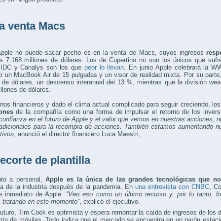
a venta Macs
pple no puede sacar pecho es en la venta de Macs, cuyos ingresos
resp
os 7.168 millones de dólares. Los de Cupertino no son los únicos que sufr
s IDC y Canalys son los que
peor lo llevan
. En junio Apple celebrará la W
r un MacBook Air de 15 pulgadas y un visor de realidad mixta. Por su parte
s de dólares, un descenso interanual del 13 %, mientras que la división w
llones de dólares.
nos financieros y dado el clima actual complicado para seguir creciendo, lo
ones
de la compañía como una forma de impulsar el retorno de los invers
confianza en el futuro de Apple y el valor que vemos en nuestras acciones, n
 adicionales para la recompra de acciones. También estamos aumentando nu
tivo»
, anunció el director financiero Luca Maestri,
ecorte de plantilla
to a personal,
Apple es la única de las grandes tecnológicas que no 
ia de la industria después de la pandemia. En
una entrevista con CNBC
, C
te inmediato de Apple.
“Veo eso como un último recurso y, por lo tanto, 
 tratando en este momento”
, explicó el ejecutivo.
futuro, Tim Cook es optimista y espera remontar la caída de ingresos de los
nta de móviles. Todo indica que el mercado se encuentra en un parón estaci