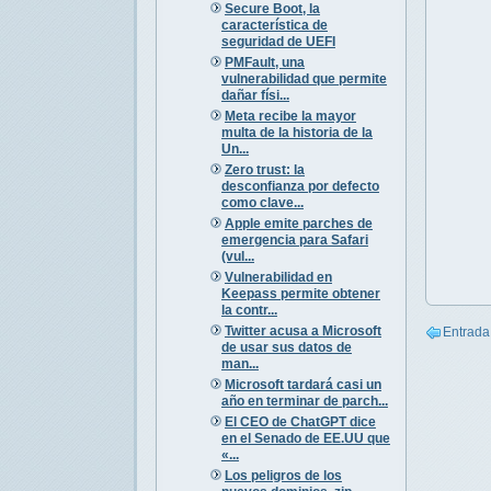
Secure Boot, la
característica de
seguridad de UEFI
PMFault, una
vulnerabilidad que permite
dañar físi...
Meta recibe la mayor
multa de la historia de la
Un...
Zero trust: la
desconfianza por defecto
como clave...
Apple emite parches de
emergencia para Safari
(vul...
Vulnerabilidad en
Keepass permite obtener
la contr...
Twitter acusa a Microsoft
Entrada
de usar sus datos de
man...
Microsoft tardará casi un
año en terminar de parch...
El CEO de ChatGPT dice
en el Senado de EE.UU que
«...
Los peligros de los