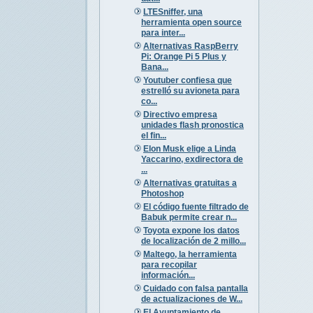
LTESniffer, una
herramienta open source
para inter...
Alternativas RaspBerry
Pi: Orange Pi 5 Plus y
Bana...
Youtuber confiesa que
estrelló su avioneta para
co...
Directivo empresa
unidades flash pronostica
el fin...
Elon Musk elige a Linda
Yaccarino, exdirectora de
...
Alternativas gratuitas a
Photoshop
El código fuente filtrado de
Babuk permite crear n...
Toyota expone los datos
de localización de 2 millo...
Maltego, la herramienta
para recopilar
información...
Cuidado con falsa pantalla
de actualizaciones de W...
El Ayuntamiento de