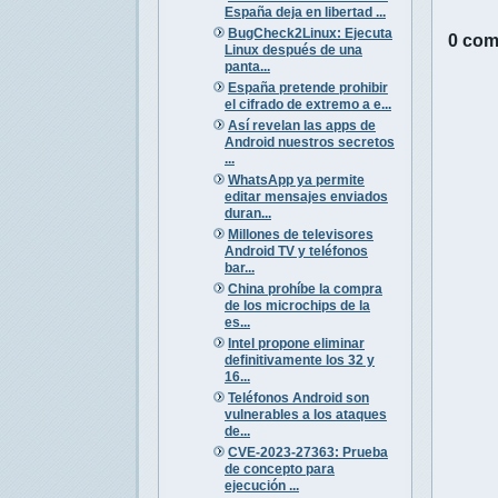
España deja en libertad ...
BugCheck2Linux: Ejecuta
0 com
Linux después de una
panta...
España pretende prohibir
el cifrado de extremo a e...
Así revelan las apps de
Android nuestros secretos
...
WhatsApp ya permite
editar mensajes enviados
duran...
Millones de televisores
Android TV y teléfonos
bar...
China prohíbe la compra
de los microchips de la
es...
Intel propone eliminar
definitivamente los 32 y
16...
Teléfonos Android son
vulnerables a los ataques
de...
CVE-2023-27363: Prueba
de concepto para
ejecución ...