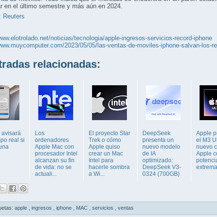
r en el último semestre y más aún en 2024.
:
Reuters
www.elotrolado.net/noticias/tecnologia/apple-ingresos-servicios-record-iphone
www.muycomputer.com/2023/05/05/las-ventas-de-moviles-iphone-salvan-los-re
adas relacionadas:
 avisará
Los
El proyecto Star
DeepSeek
Apple p
po real si
ordenadores
Trek o cómo
presenta un
el M3 Ul
 una
Apple Mac con
Apple quiso
nuevo modelo
nuevo c
procesador Intel
crear un Mac
de IA
Apple c
alcanzan su fin
Intel para
optimizado:
potenci
de vida: no se
hacerle sombra
DeepSeek V3-
extrem
actuali...
a Wi...
0324 (700GB)
uetas:
apple
,
ingresos
,
iphone
,
MAC
,
servicios
,
ventas