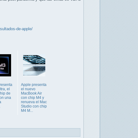
sultados-de-apple/
resenta
Apple presenta
tra, el
el nuevo
hip de
MacBook Air
on una
con chip M4 y
a
renueva el Mac
a
Studio con chip
M4 M...