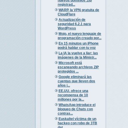
nuevos dominios .zip
registrad...
WARP, la VPN gratuita de
CloudFlare
Actualización de
seguridad 6.2.1 para
WordPress
Mojo, el nuevo lenguaje de
programación creado por...
En 15 minutos un iPhone
podrá hablar con tu voz
La IA la vuelve a liar: las
imágenes de la Ministr...
Microsoft está
escaneando archivos ZIP
protegidos ...
Google eliminará las
cuentas que lleven dos
años i...
EE.UU. ofrece una
recompensa de 10
millones por la...
WhatsApp introduce el
bloqueo de Chats con
contras...
Euskaltel víctima de un
hackeo con robo de 3TB
dat...