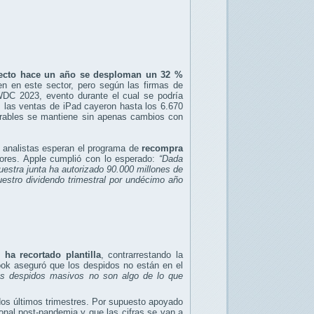
ecto hace un año se desploman un 32 %
en en este sector, pero según las firmas de
WDC 2023, evento durante el cual se podría
, las ventas de iPad cayeron hasta los 6.670
earables se mantiene sin apenas cambios con
s analistas esperan el programa de
recompra
ores. Apple cumplió con lo esperado:
“Dada
uestra junta ha autorizado 90.000 millones de
estro dividendo trimestral por undécimo año
ha recortado plantilla
, contrarrestando la
ook aseguró que los despidos no están en el
los despidos masivos no son algo de lo que
 dos últimos trimestres. Por supuesto apoyado
onal post-pandemia y que las cifras se van a