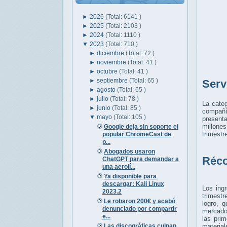
►
2026
(Total: 6141 )
►
2025
(Total: 2103 )
►
2024
(Total: 1110 )
▼
2023
(Total: 710 )
►
diciembre
(Total: 72 )
►
noviembre
(Total: 41 )
►
octubre
(Total: 41 )
►
septiembre
(Total: 65 )
Serv
►
agosto
(Total: 65 )
►
julio
(Total: 78 )
La cate
►
junio
(Total: 85 )
compañí
▼
mayo
(Total: 105 )
present
millone
Google deja sin soporte el
trimestr
popular ChromeCast de
p...
Abogados usaron
Réco
ChatGPT para demandar a
una aerolí...
Ya disponible para
descargar: Kali Linux
Los ing
2023.2
trimestr
Le robaron 200€ y acabó
logro, 
denunciado por compartir
mercado
e...
las pri
Las discográficas culpan
material