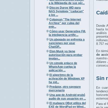
a la Wikipedia de sus pér...
Discos Duros WD para
NAS Synology "caducan"
Caíd
a los ...
Colapsan "The Internet
Archive" por culpa del
Donde A
entr...
hasta l
Cómo usar Generative Fill,
análisi
la inteligencia artific...
presenta
Un abogado se enfrenta a
millone
sanciones por usar
8.757 mi
ChatGP...
En térmi
Elon Musk ya tiene
de acci
autorización para probar
nuestra 
implan...
dólares
Un simple enlace de
consecu
WhatsApp cuelga la
aplicación ...
El algoritmo de la
Sin r
activación de Windows XP
ha sid...
Predator, otro spyware
En cuan
mercenario
tendenc
horizon
Una app de Android grabó
estemos
audio de sus usuarios en ...
El malware QBot utiliza del
Para el 
EXE de WordPad en Wind...
en la ve