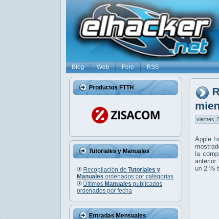
Blog
Web
Foro
RSS
Productos FTTH
R
mien
viernes, 
Apple 
mostrado
Tutoriales y Manuales
la comp
anterior
un 2 % t
Recopilación de
Tutoriales y
Manuales
ordenados por categorías
Últimos
Manuales
publicados
ordenados por fecha
Entradas Mensuales