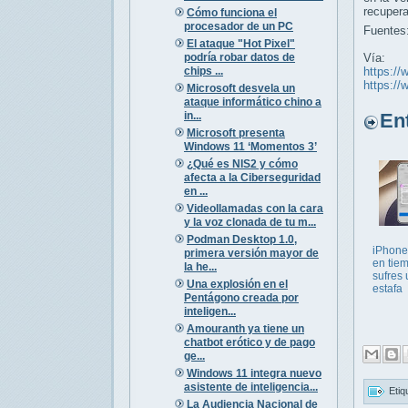
recupera
Cómo funciona el
procesador de un PC
Fuentes
El ataque "Hot Pixel"
podría robar datos de
Vía:
chips ...
https://
https://
Microsoft desvela un
ataque informático chino a
in...
Entr
Microsoft presenta
Windows 11 ‘Momentos 3’
¿Qué es NIS2 y cómo
afecta a la Ciberseguridad
en ...
Videollamadas con la cara
y la voz clonada de tu m...
Podman Desktop 1.0,
iPhone
primera versión mayor de
en tiem
la he...
sufres
Una explosión en el
estafa
Pentágono creada por
inteligen...
Amouranth ya tiene un
chatbot erótico y de pago
ge...
Windows 11 integra nuevo
asistente de inteligencia...
Etiq
La Audiencia Nacional de