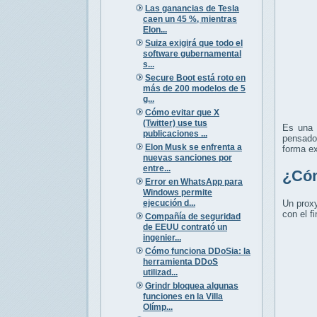
Las ganancias de Tesla
caen un 45 %, mientras
Elon...
Suiza exigirá que todo el
software gubernamental
s...
Secure Boot está roto en
más de 200 modelos de 5
g...
Cómo evitar que X
(Twitter) use tus
Es una 
publicaciones ...
pensado
Elon Musk se enfrenta a
forma ex
nuevas sanciones por
entre...
¿Cóm
Error en WhatsApp para
Windows permite
ejecución d...
Un proxy
con el fi
Compañía de seguridad
de EEUU contrató un
ingenier...
Cómo funciona DDoSia: la
herramienta DDoS
utilizad...
Grindr bloquea algunas
funciones en la Villa
Olímp...