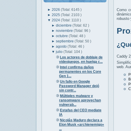
►
2026
(Total: 6145 )
Como cu
dinámico
►
2025
(Total: 2103 )
robusto 
▼
2024
(Total: 1110 )
►
diciembre
(Total: 62 )
Pro
►
noviembre
(Total: 96 )
►
octubre
(Total: 48 )
►
septiembre
(Total: 50 )
¿Qué
►
agosto
(Total: 46 )
▼
julio
(Total: 104 )
Caddy 2 
Los actores de doblaje de
videojuegos, en huelga c...
Simplifi
web. Aun
Intel confirma daños
permanentes en los Core
P
Gen 1...
B
Un fallo en Google
P
Password Manager dejó
C
sin contr...
Múltiples malware y
ransomware aprovechan
vulnerab...
Estafas del CEO mediate
IA
Nicolás Maduro declara a
Elon Musk «archienemigo»
...