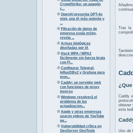
CrowdStrike: un apagón
Añadimos
c...
continua
OpenAI presenta GPT-4o
mini, una IA más potente y
...
Tras la
Filtración de datos de
comproba
empresa espía mSpy,
revela ...
Armas biológicas
diseñadas por IA
También
Hack WPA / WPA2
direcci
fácilmente sin fuerza bruta
con Fl...
Configurar Telegraf,
Cadd
InfluxDBv2 y Grafana para
mon...
Caddy: un servidor web
¿Que
con funciones de proxy
inverso
Caddy es
Windows resolverá el
protoco
problema de las
obtener 
actualizacion...
esta ted
Apple y otras empresas
usaron videos de YouTube
Caddy
pa...
Vulnerabilidad crítica en
GeoServer GeoTools
Uno de 