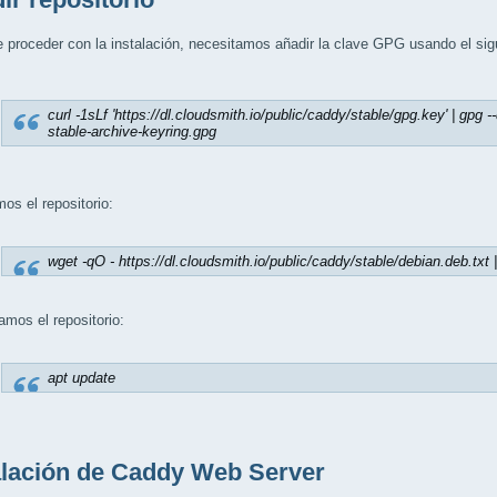
 proceder con la instalación, necesitamos añadir la clave GPG usando el si
curl -1sLf 'https://dl.cloudsmith.io/public/caddy/stable/gpg.key' | gpg 
stable-archive-keyring.gpg
os el repositorio:
wget -qO - https://dl.cloudsmith.io/public/caddy/stable/debian.deb.txt |
amos el repositorio:
apt update
alación de Caddy Web Server