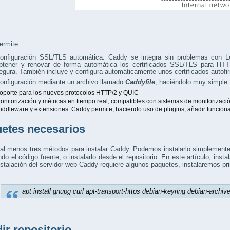
ermite:
onfiguración SSL/TLS automática: Caddy se integra sin problemas con L
btener y renovar de forma automática los certificados SSL/TLS para HT
egura. También incluye y configura automáticamente unos certificados autofir
onfiguración mediante un archivo llamado
Caddyfile
, haciéndolo muy simple.
oporte para los nuevos protocolos HTTP/2 y QUIC
onitorización y métricas en tiempo real, compatibles con sistemas de monitorizac
iddleware y extensiones: Caddy permite, haciendo uso de plugins, añadir funcional
etes necesarios
al menos tres métodos para instalar Caddy. Podemos instalarlo simplemente d
do el código fuente, o instalarlo desde el repositorio. En este artículo, inst
nstalación del servidor web Caddy requiere algunos paquetes, instalaremos p
apt install gnupg curl apt-transport-https debian-keyring debian-archiv
ir repositorio