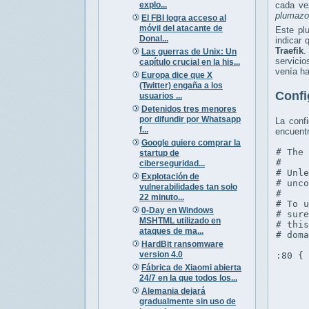
explo...
cada ve
plumazo
El FBI logra acceso al
móvil del atacante de
Este pl
Donal...
indicar 
Traefik
.
Las guerras de Unix: Un
servicio
capítulo crucial en la his...
venía ha
Europa dice que X
(Twitter) engaña a los
Confi
usuarios ...
Detenidos tres menores
por difundir por Whatsapp
La conf
f...
encuent
Google quiere comprar la
# The 
startup de
#

ciberseguridad...
# Unle
Explotación de
# unco
vulnerabilidades tan solo
#

22 minuto...
# To u
0-Day en Windows
# sure
MSHTML utilizado en
# this
ataques de ma...
# doma
HardBit ransomware
version 4.0
:80 {

      
Fábrica de Xiaomi abierta
      
24/7 en la que todos los...
Alemania dejará
      
gradualmente sin uso de
      