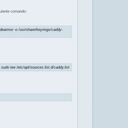
guiente comando:
--dearmor -o /usr/share/keyrings/caddy-
 sudo tee /etc/apt/sources.list.d/caddy.list