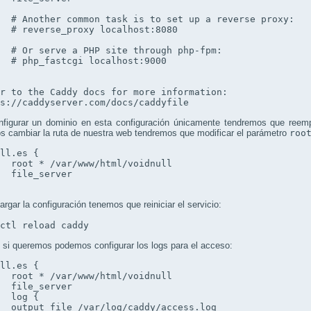
  # Another common task is to set up a reverse proxy:

  # reverse_proxy localhost:8080

  # Or serve a PHP site through php-fpm:

  # php_fastcgi localhost:9000

r to the Caddy docs for more information:

ps://caddyserver.com/docs/caddyfile
nfigurar un dominio en esta configuración únicamente tendremos que reem
s cambiar la ruta de nuestra web tendremos que modificar el parámetro
roo
ll.es {

  root * /var/www/html/voidnull

  file_server

argar la configuración tenemos que reiniciar el servicio:
mctl reload caddy
si queremos podemos configurar los logs para el acceso:
ull.es 
{
  root * /var/www/html/voidnull

  file_server

   log 
{
   output 
file
 /var/log/caddy/access.log
