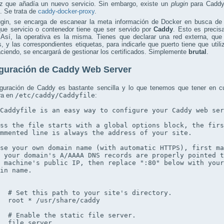
z que añadía un nuevo servicio. Sin embargo, existe un
plugin
para Caddy
. Se trata de
caddy-docker-proxy
.
ugin, se encarga de escanear la meta información de Docker en busca d
que servicio o contenedor tiene que ser servido por
Caddy
. Esto es precis
 Así, la operativa es la misma. Tienes que declarar una red externa, que 
s, y las correspondientes etiquetas, para indicarle que puerto tiene que utili
ciendo, se encargará de gestionar los certificados. Simplemente
brutal
.
guración de Caddy Web Server
iguración de Caddy es bastante sencilla y lo que tenemos que tener en cu
ra en
/etc/caddy/Caddyfile
:
Caddyfile is an easy way to configure your Caddy web ser
ss the file starts with a global options block, the firs
mmented line is always the address of your site.

se your own domain name (with automatic HTTPS), first ma
 your domain's A/AAAA DNS records are properly pointed t
 machine's public IP, then replace ":80" below with your
in name.

  # Set this path to your site's directory.

  root * /usr/share/caddy

  # Enable the static file server.

  file_server
