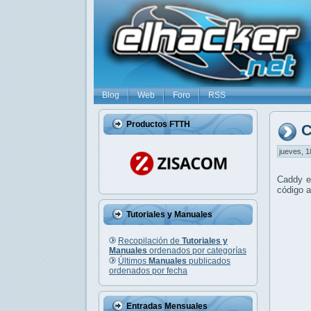
Blog
Web
Foro
RSS
Productos FTTH
C
jueves, 1
Caddy es
código a
Tutoriales y Manuales
Recopilación de
Tutoriales y
Manuales
ordenados por categorías
Últimos
Manuales
publicados
ordenados por fecha
Entradas Mensuales