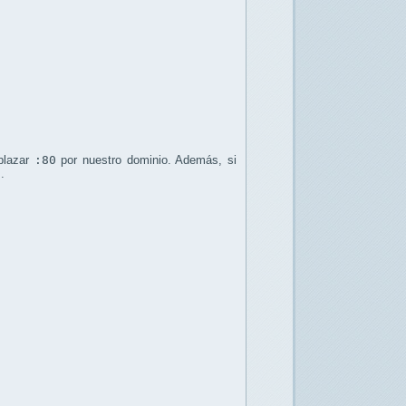
plazar
:80
por nuestro dominio. Además, si
t
.