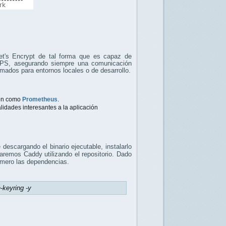
et's Encrypt de tal forma que es capaz de
TPS, asegurando siempre una comunicación
mados para entornos locales o de desarrollo.
ión como
Prometheus
.
idades interesantes a la aplicación
escargando el binario ejecutable, instalarlo
alaremos Caddy utilizando el repositorio. Dado
rimero las dependencias.
e-keyring -y