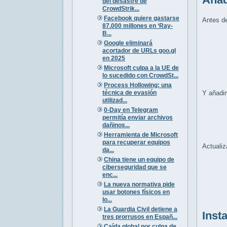
del desastre de
CrowdStrik...
Facebook quiere gastarse
Antes de
87.000 millones en ‘Ray-
B...
Google eliminará
acortador de URLs goo.gl
en 2025
Microsoft culpa a la UE de
lo sucedido con CrowdSt...
Process Hollowing: una
técnica de evasión
Y añadim
utilizad...
0-Day en Telegram
permitía enviar archivos
dañinos...
Herramienta de Microsoft
para recuperar equipos
Actualiz
da...
China tiene un equipo de
ciberseguridad que se
enc...
La nueva normativa pide
usar botones físicos en
lo...
La Guardia Civil detiene a
Inst
tres prorrusos en Españ...
Caída global por culpa de