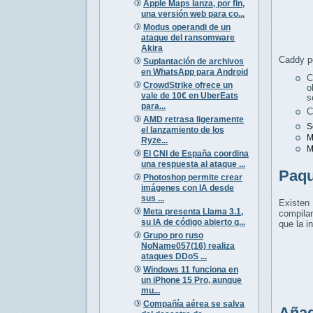
Apple Maps lanza, por fin,
una versión web para co...
Modus operandi de un
ataque del ransomware
Akira
Caddy p
Suplantación de archivos
en WhatsApp para Android
C
CrowdStrike ofrece un
o
vale de 10€ en UberEats
s
para...
C
AMD retrasa ligeramente
S
el lanzamiento de los
M
Ryze...
M
El CNI de España coordina
una respuesta al ataque ...
Paqu
Photoshop permite crear
imágenes con IA desde
sus ...
Existen 
Meta presenta Llama 3.1,
compilan
su IA de código abierto q...
que la i
Grupo pro ruso
NoName057(16) realiza
ataques DDoS ...
Windows 11 funciona en
un iPhone 15 Pro, aunque
mu...
Compañía aérea se salva
Añad