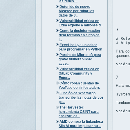
las redes ...
Detenido de nuevo
      
Alcasec por robar los
      
datos de 3...
Vulnerabilidad crítica en
      
Exim expone a millones d...
      
}

Cómo la desinformación
rusa terminó en el top de
# Refe
l...
# htt
Excel incluye un editor
para programar en Python
Para co
Parche de Microsoft para
queremo
grave vulnerabilidad
acce...
voidnu
      
Vulnerabilidad crítica en
      
GitLab Community y
}
Enter...
Cómo roban cuentas de
Para rec
YouTube con infostealers
Función de WhatsApp
syste
transcribe las notas de voz
pa...
También 
The Harvester:
voidn
herramienta OSINT para
      
analizar los...
      
AMD compra la finlandesa
     
Silo AI para impulsar su ...
     