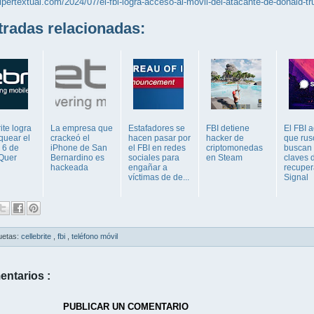
hipertextual.com/2024/07/el-fbi-logra-acceso-al-movil-del-atacante-de-donald-
adas relacionadas:
ite logra
La empresa que
Estafadores se
FBI detiene
El FBI a
quear el
crackeó el
hacen pasar por
hacker de
que rus
 6 de
iPhone de San
el FBI en redes
criptomonedas
buscan 
Quer
Bernardino es
sociales para
en Steam
claves 
hackeada
engañar a
recuper
víctimas de de...
Signal
uetas:
cellebrite
,
fbi
,
teléfono móvil
entarios :
PUBLICAR UN COMENTARIO