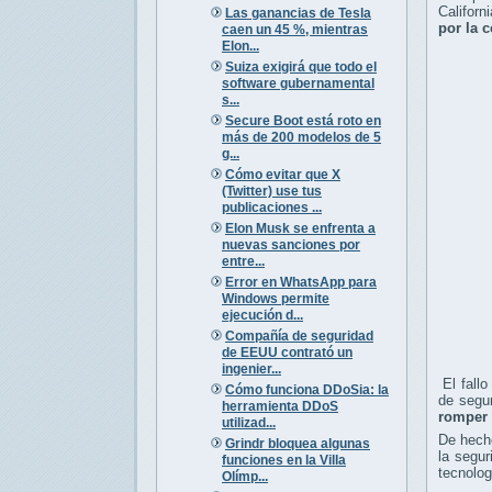
Californ
Las ganancias de Tesla
por la 
caen un 45 %, mientras
Elon...
Suiza exigirá que todo el
software gubernamental
s...
Secure Boot está roto en
más de 200 modelos de 5
g...
Cómo evitar que X
(Twitter) use tus
publicaciones ...
Elon Musk se enfrenta a
nuevas sanciones por
entre...
Error en WhatsApp para
Windows permite
ejecución d...
Compañía de seguridad
de EEUU contrató un
ingenier...
El fallo
Cómo funciona DDoSia: la
de segur
herramienta DDoS
romper 
utilizad...
De hech
Grindr bloquea algunas
la segu
funciones en la Villa
tecnolo
Olímp...