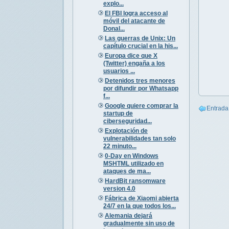
explo...
El FBI logra acceso al
móvil del atacante de
Donal...
Las guerras de Unix: Un
capítulo crucial en la his...
Europa dice que X
(Twitter) engaña a los
usuarios ...
Detenidos tres menores
por difundir por Whatsapp
f...
Google quiere comprar la
Entrada
startup de
ciberseguridad...
Explotación de
vulnerabilidades tan solo
22 minuto...
0-Day en Windows
MSHTML utilizado en
ataques de ma...
HardBit ransomware
version 4.0
Fábrica de Xiaomi abierta
24/7 en la que todos los...
Alemania dejará
gradualmente sin uso de