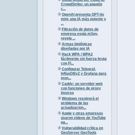
CrowdStrike: un apagón
c...
OpenAI presenta GPT-4o
mini, una IA más potente y
...
Filtración de datos de
empresa espía mSpy,
revela ...
Armas biológicas
diseñadas por IA
Hack WPA / WPA2
fácilmente sin fuerza bruta
con Fl...
Configurar Telegraf,
InfluxDBv2 y Grafana para
mon...
Caddy: un servidor web
con funciones de proxy
inverso
Windows resolverá el
problema de las
actualizacion...
Apple y otras empresas
usaron videos de YouTube
pa...
Vulnerabilidad crítica en
GeoServer GeoTools