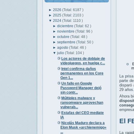
►
2026
(Total: 6187 )
►
2025
(Total: 2103 )
▼
2024
(Total: 1110 )
►
diciembre
(Total: 62 )
►
noviembre
(Total: 96 )
►
octubre
(Total: 48 )
►
septiembre
(Total: 50 )
►
agosto
(Total: 46 )
▼
julio
(Total: 104 )
Los actores de doblaje de
videojuegos, en huelga c...
E
m
Intel confirma daños
permanentes en los Core
La prisa
Gen 1...
parte d
Un fallo en Google
disparó
Password Manager dejó
29 años
sin contr...
Ahora bi
Múltiples malware y
disposi
ransomware aprovechan
consegu
vulnerab...
empresas
Estafas del CEO mediate
IA
El F
Nicolás Maduro declara a
Elon Musk «archienemigo»
...
La rapi