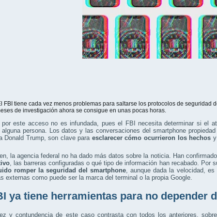
l FBI tiene cada vez menos problemas para saltarse los protocolos de seguridad 
eses de investigación ahora se consigue en unas pocas horas.
 por este acceso no es infundada, pues el FBI necesita determinar si el a
e alguna persona. Los datos y las conversaciones del smartphone propieda
 a Donald Trump, son clave para
esclarecer cómo ocurrieron los hechos
y 
.
en, la agencia federal no ha dado más datos sobre la noticia. Han confirmad
tivo
, las barreras configuradas o qué tipo de información han recabado. Po
ido romper la seguridad del smartphone
, aunque dada la velocidad, es
 externas como puede ser la marca del terminal o la propia Google.
BI ya tiene herramientas para no depender d
dez y contundencia de este caso contrasta con todos los anteriores, sobr