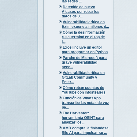
las redes ...
Detenido de nuevo
Alcasec por robar los
datos de 3...
Vulnerabilidad crítica en
Exim expone a millones d...
Cómo la desinformación
rusa terminó en el top de
l...
Excel incluye un editor
para programar en Python
Parche de Microsoft para
grave vulnerabilidad
acce...
Vulnerabilidad crítica en
GitLab Community y
Enter...
Cómo roban cuentas de
YouTube con infostealers
Función de WhatsApp
transcribe las notas de voz
pa...
The Harvester:
herramienta OSINT para
analizar los...
AMD compra la finlandesa
Silo AI para impulsar su ...