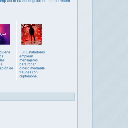
trump-asi-lo-ha-conseguido-en-tiempo-record
dvierte
FBI: Estafadores
os
emplean
las
mensajeros
de
para robar
ación de
dinero mediante
fraudes con
criptomone...