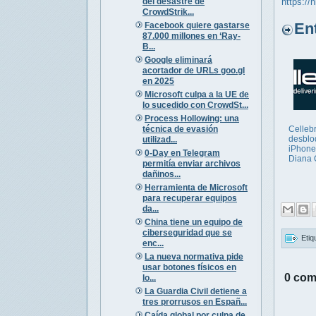
del desastre de
https://
CrowdStrik...
Entr
Facebook quiere gastarse
87.000 millones en ‘Ray-
B...
Google eliminará
acortador de URLs goo.gl
en 2025
Microsoft culpa a la UE de
lo sucedido con CrowdSt...
Process Hollowing: una
técnica de evasión
Cellebr
desblo
utilizad...
iPhone
0-Day en Telegram
Diana 
permitía enviar archivos
dañinos...
Herramienta de Microsoft
para recuperar equipos
da...
China tiene un equipo de
ciberseguridad que se
Etiq
enc...
La nueva normativa pide
usar botones físicos en
0 com
lo...
La Guardia Civil detiene a
tres prorrusos en Españ...
Caída global por culpa de