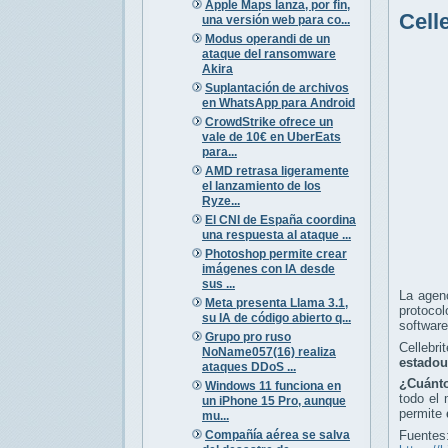
Apple Maps lanza, por fin,
Cell
una versión web para co...
Modus operandi de un
ataque del ransomware
Akira
Suplantación de archivos
en WhatsApp para Android
CrowdStrike ofrece un
vale de 10€ en UberEats
para...
AMD retrasa ligeramente
el lanzamiento de los
Ryze...
El CNI de España coordina
una respuesta al ataque ...
Photoshop permite crear
imágenes con IA desde
sus ...
La agen
Meta presenta Llama 3.1,
protoco
su IA de código abierto q...
software
Grupo pro ruso
Cellebri
NoName057(16) realiza
estadou
ataques DDoS ...
¿Cuánto
Windows 11 funciona en
todo el
un iPhone 15 Pro, aunque
permite
mu...
Compañía aérea se salva
Fuentes