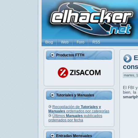
Blog
Web
Foro
RSS
Productos FTTH
E
cons
martes, 1
El FBI y
bien, l
Tutoriales y Manuales
smartp
Recopilación de
Tutoriales y
Manuales
ordenados por categorías
Últimos
Manuales
publicados
ordenados por fecha
Entradas Mensuales