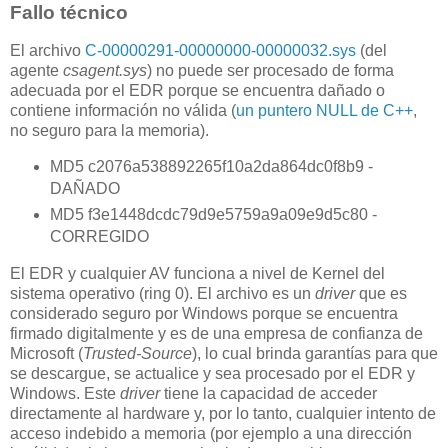
Fallo técnico
El archivo
C-00000291-00000000-00000032.sys
(del
agente
csagent.sys
) no puede ser procesado de forma
adecuada por el EDR porque se encuentra dañado o
contiene información no válida (
un puntero NULL de C++
,
no seguro para la memoria).
MD5 c2076a538892265f10a2da864dc0f8b9 -
DAÑADO
MD5 f3e1448dcdc79d9e5759a9a09e9d5c80 -
CORREGIDO
El EDR y cualquier AV funciona a nivel de Kernel del
sistema operativo (ring 0). El archivo es un
driver
que es
considerado seguro por Windows porque se encuentra
firmado digitalmente y es de una empresa de confianza de
Microsoft (
Trusted-Source
), lo cual brinda garantías para que
se descargue, se actualice y sea procesado por el EDR y
Windows. Este
driver
tiene la capacidad de acceder
directamente al hardware y, por lo tanto, cualquier intento de
acceso indebido a memoria (por ejemplo a una dirección