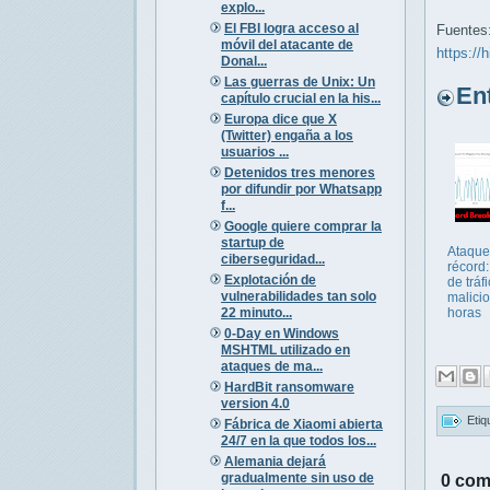
explo...
El FBI logra acceso al
Fuentes
móvil del atacante de
https://
Donal...
Las guerras de Unix: Un
Entr
capítulo crucial en la his...
Europa dice que X
(Twitter) engaña a los
usuarios ...
Detenidos tres menores
por difundir por Whatsapp
f...
Google quiere comprar la
startup de
Ataqu
ciberseguridad...
récord
Explotación de
de tráf
vulnerabilidades tan solo
malici
22 minuto...
horas
0-Day en Windows
MSHTML utilizado en
ataques de ma...
HardBit ransomware
version 4.0
Etiq
Fábrica de Xiaomi abierta
24/7 en la que todos los...
Alemania dejará
gradualmente sin uso de
0 com