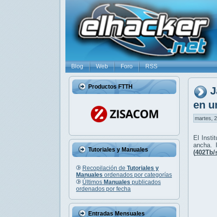
Blog
Web
Foro
RSS
Productos FTTH
J
en u
martes, 2
El Insti
ancha. 
Tutoriales y Manuales
(
402Tb/
Recopilación de
Tutoriales y
Manuales
ordenados por categorías
Últimos
Manuales
publicados
ordenados por fecha
Entradas Mensuales