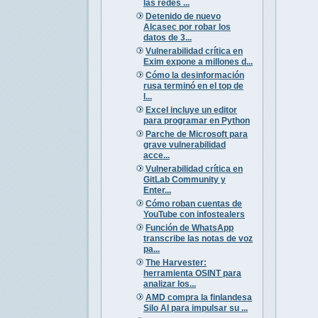
las redes ...
Detenido de nuevo
Alcasec por robar los
datos de 3...
Vulnerabilidad crítica en
Exim expone a millones d...
Cómo la desinformación
rusa terminó en el top de
l...
Excel incluye un editor
para programar en Python
Parche de Microsoft para
grave vulnerabilidad
acce...
Vulnerabilidad crítica en
GitLab Community y
Enter...
Cómo roban cuentas de
YouTube con infostealers
Función de WhatsApp
transcribe las notas de voz
pa...
The Harvester:
herramienta OSINT para
analizar los...
AMD compra la finlandesa
Silo AI para impulsar su ...