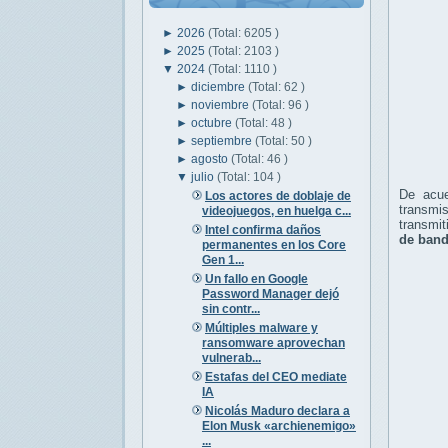
►
2026
(Total: 6205 )
►
2025
(Total: 2103 )
▼
2024
(Total: 1110 )
►
diciembre
(Total: 62 )
►
noviembre
(Total: 96 )
►
octubre
(Total: 48 )
►
septiembre
(Total: 50 )
►
agosto
(Total: 46 )
▼
julio
(Total: 104 )
De acu
Los actores de doblaje de
transmi
videojuegos, en huelga c...
transmit
Intel confirma daños
de band
permanentes en los Core
Gen 1...
Un fallo en Google
Password Manager dejó
sin contr...
Múltiples malware y
ransomware aprovechan
vulnerab...
Estafas del CEO mediate
IA
Nicolás Maduro declara a
Elon Musk «archienemigo»
...