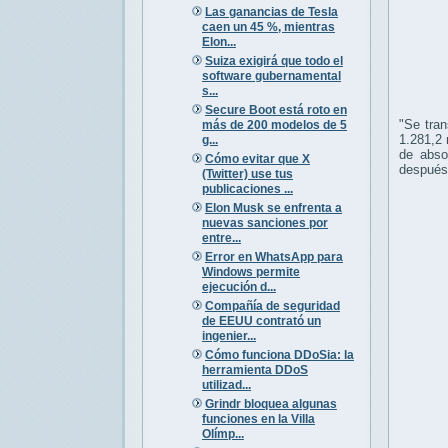
Las ganancias de Tesla
caen un 45 %, mientras
Elon...
Suiza exigirá que todo el
software gubernamental
s...
Secure Boot está roto en
"Se tra
más de 200 modelos de 5
1.281,2 
g...
de abso
Cómo evitar que X
después
(Twitter) use tus
publicaciones ...
Elon Musk se enfrenta a
nuevas sanciones por
entre...
Error en WhatsApp para
Windows permite
ejecución d...
Compañía de seguridad
de EEUU contrató un
ingenier...
Cómo funciona DDoSia: la
herramienta DDoS
utilizad...
Grindr bloquea algunas
funciones en la Villa
Olímp...