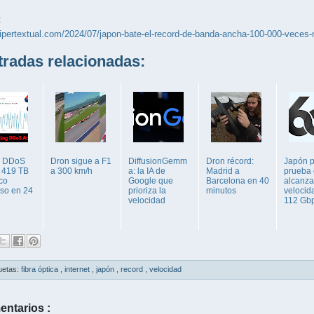
:
hipertextual.com/2024/07/japon-bate-el-record-de-banda-ancha-100-000-veces-
adas relacionadas:
e DDoS
Dron sigue a F1
DiffusionGemm
Dron récord:
Japón 
: 419 TB
a 300 km/h
a: la IA de
Madrid a
prueba 
ico
Google que
Barcelona en 40
alcanza
oso en 24
prioriza la
minutos
velocid
velocidad
112 Gb
uetas:
fibra óptica
,
internet
,
japón
,
record
,
velocidad
entarios :