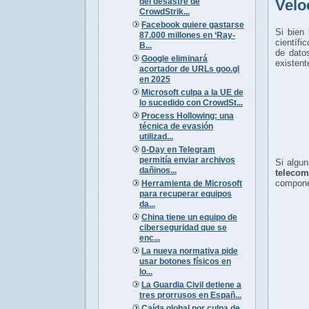
del desastre de
Velo
CrowdStrik...
Facebook quiere gastarse
Si bien
87.000 millones en ‘Ray-
científi
B...
de dato
Google eliminará
existent
acortador de URLs goo.gl
en 2025
Microsoft culpa a la UE de
lo sucedido con CrowdSt...
Process Hollowing: una
técnica de evasión
utilizad...
0-Day en Telegram
permitía enviar archivos
Si algun
dañinos...
telecom
compone
Herramienta de Microsoft
para recuperar equipos
da...
China tiene un equipo de
ciberseguridad que se
enc...
La nueva normativa pide
usar botones físicos en
lo...
La Guardia Civil detiene a
tres prorrusos en Españ...
Caída global por culpa de