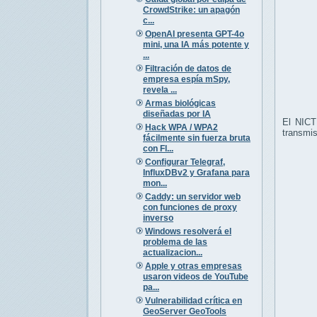
CrowdStrike: un apagón
c...
OpenAI presenta GPT-4o
mini, una IA más potente y
...
Filtración de datos de
empresa espía mSpy,
revela ...
Armas biológicas
diseñadas por IA
El NICT
Hack WPA / WPA2
transmis
fácilmente sin fuerza bruta
con Fl...
Configurar Telegraf,
InfluxDBv2 y Grafana para
mon...
Caddy: un servidor web
con funciones de proxy
inverso
Windows resolverá el
problema de las
actualizacion...
Apple y otras empresas
usaron videos de YouTube
pa...
Vulnerabilidad crítica en
GeoServer GeoTools