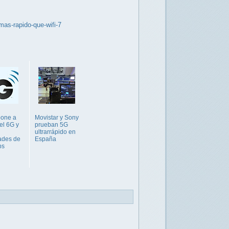
mas-rapido-que-wifi-7
pone a
Movistar y Sony
el 6G y
prueban 5G
ultrarrápido en
ades de
España
ps