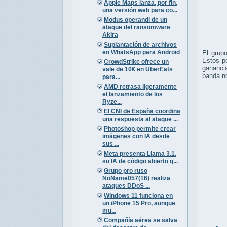
Apple Maps lanza, por fin,
una versión web para co...
Modus operandi de un
ataque del ransomware
Akira
Suplantación de archivos
en WhatsApp para Android
El grup
Estos pe
CrowdStrike ofrece un
ganancia
vale de 10€ en UberEats
banda no
para...
AMD retrasa ligeramente
el lanzamiento de los
Ryze...
El CNI de España coordina
una respuesta al ataque ...
Photoshop permite crear
imágenes con IA desde
sus ...
Meta presenta Llama 3.1,
su IA de código abierto q...
Grupo pro ruso
NoName057(16) realiza
ataques DDoS ...
Windows 11 funciona en
un iPhone 15 Pro, aunque
mu...
Compañía aérea se salva