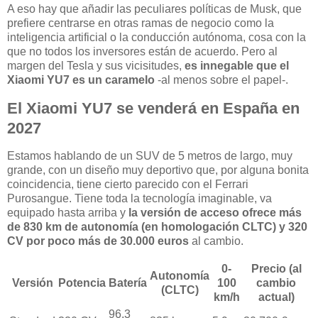
A eso hay que añadir las peculiares políticas de Musk, que
prefiere centrarse en otras ramas de negocio como la
inteligencia artificial o la conducción autónoma, cosa con la
que no todos los inversores están de acuerdo. Pero al
margen del Tesla y sus vicisitudes,
es innegable que el
Xiaomi YU7 es un caramelo
-al menos sobre el papel-.
El Xiaomi YU7 se venderá en España en
2027
Estamos hablando de un SUV de 5 metros de largo, muy
grande, con un diseño muy deportivo que, por alguna bonita
coincidencia, tiene cierto parecido con el Ferrari
Purosangue. Tiene toda la tecnología imaginable, va
equipado hasta arriba y
la versión de acceso ofrece más
de 830 km de autonomía (en homologación CLTC) y 320
CV por poco más de 30.000 euros
al cambio.
0-
Precio (al
Autonomía
Versión
Potencia
Batería
100
cambio
(CLTC)
km/h
actual)
96,3