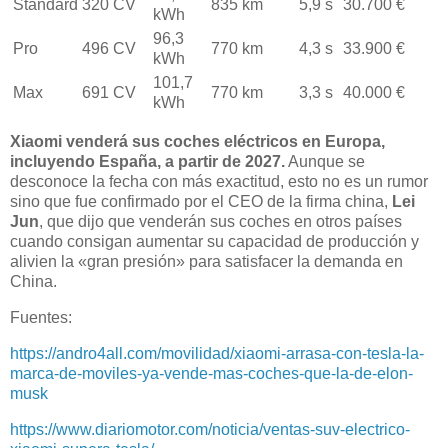
Standard
320 CV
835 km
5,9 s
30.700 €
kWh
96,3
Pro
496 CV
770 km
4,3 s
33.900 €
kWh
101,7
Max
691 CV
770 km
3,3 s
40.000 €
kWh
Xiaomi venderá sus coches eléctricos en Europa,
incluyendo España, a partir de 2027.
Aunque se
desconoce la fecha con más exactitud, esto no es un rumor
sino que fue confirmado por el CEO de la firma china,
Lei
Jun
, que dijo que venderán sus coches en otros países
cuando consigan aumentar su capacidad de producción y
alivien la «gran presión» para satisfacer la demanda en
China.
Fuentes:
https://andro4all.com/movilidad/xiaomi-arrasa-con-tesla-la-
marca-de-moviles-ya-vende-mas-coches-que-la-de-elon-
musk
https://www.diariomotor.com/noticia/ventas-suv-electrico-