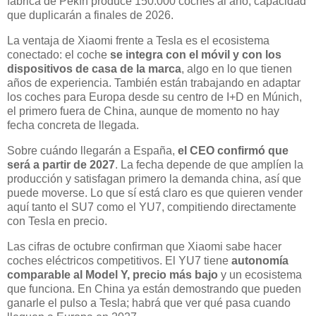
fábrica de Pekín produce 150.000 coches al año, capacidad
que duplicarán a finales de 2026.
La ventaja de Xiaomi frente a Tesla es el ecosistema
conectado: el coche
se integra con el móvil y con los
dispositivos de casa de la marca
, algo en lo que tienen
años de experiencia. También están trabajando en adaptar
los coches para Europa desde su centro de I+D en Múnich,
el primero fuera de China, aunque de momento no hay
fecha concreta de llegada.
Sobre cuándo llegarán a España,
el CEO confirmó que
será a partir de 2027
. La fecha depende de que amplíen la
producción y satisfagan primero la demanda china, así que
puede moverse. Lo que sí está claro es que quieren vender
aquí tanto el SU7 como el YU7, compitiendo directamente
con Tesla en precio.
Las cifras de octubre confirman que Xiaomi sabe hacer
coches eléctricos competitivos. El YU7 tiene
autonomía
comparable al Model Y, precio más bajo
y un ecosistema
que funciona. En China ya están demostrando que pueden
ganarle el pulso a Tesla; habrá que ver qué pasa cuando