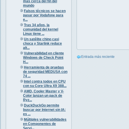
más cerca del fin del
mundo
Falsos técnicos se hacen
pasar por Vodafone para
e...
Tras 34 años, la
comunidad del kernel
Linux tiene ...
Un satélite chino casi
choca y Starlink reduce
alt...
Vulnerabilidad en cliente
Entrada más reciente
Windows de Check Point
H...
Herramienta de pruebas
de seguridad MEDUSA con
74 ...
Intel contra todos en CPU
con su Core Ultra X9 388...
AMD, Cooler Master y V-
Color lanzan un pack de
Ryz...
DuckDuckGo permite
buscar por Internet sin IA:
es ...
Múltiples vulnerabilidades
en Componentes de
Servi...