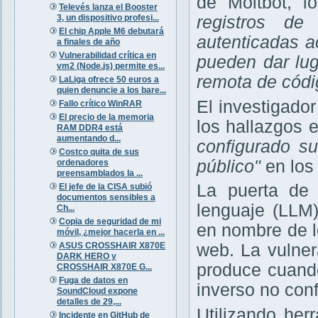
de Moltbot, 
Televés lanza el Booster
3, un dispositivo profesi...
registros de
El chip Apple M6 debutará
autenticadas a
a finales de año
Vulnerabilidad crítica en
pueden dar lug
vm2 (Node.js) permite es...
remota de códi
LaLiga ofrece 50 euros a
quien denuncie a los bare...
El investigado
Fallo crítico WinRAR
El precio de la memoria
los hallazgos 
RAM DDR4 está
aumentando d...
configurado s
Costco quita de sus
público"
en los 
ordenadores
preensamblados la ...
La puerta de
El jefe de la CISA subió
documentos sensibles a
lenguaje (LLM
Ch...
Copia de seguridad de mi
en nombre de l
móvil, ¿mejor hacerla en ...
ASUS CROSSHAIR X870E
web. La vulner
DARK HERO y
produce cuando
CROSSHAIR X870E G...
Fuga de datos en
inverso no con
SoundCloud expone
detalles de 29,...
Utilizando he
Incidente en GitHub de