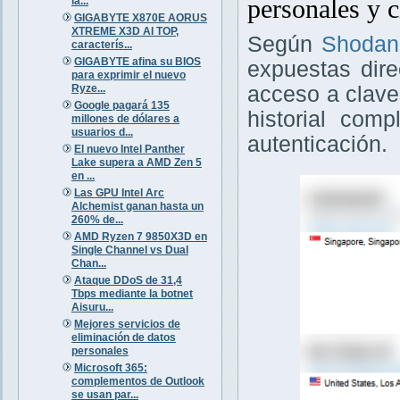
personales y c
la...
GIGABYTE X870E AORUS
XTREME X3D AI TOP,
Según
Shodan
caracterís...
GIGABYTE afina su BIOS
expuestas dire
para exprimir el nuevo
Ryze...
acceso a clav
Google pagará 135
historial com
millones de dólares a
usuarios d...
autenticación.
El nuevo Intel Panther
Lake supera a AMD Zen 5
en ...
Las GPU Intel Arc
Alchemist ganan hasta un
260% de...
AMD Ryzen 7 9850X3D en
Single Channel vs Dual
Chan...
Ataque DDoS de 31,4
Tbps mediante la botnet
Aisuru...
Mejores servicios de
eliminación de datos
personales
Microsoft 365:
complementos de Outlook
se usan par...