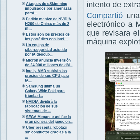
intento de extr
Ataques de eSkimming
impulsados por amenazas
persi...
Compartió
una 
Pedido masivo de NVIDIA
electrónico a 
H200 de China: más de 2
mi...
que revisara el
Estos son los precios de
los portátiles con Intel ...
máquina explot
Un equipo de
ciberseguridad asistido
por IA descub...
Micron anuncia inversión
de 24.000 millones de dól...
Intel y AMD subirán los
precios de sus CPU para
IA...
Samsung ultima un
Galaxy Wide Fold para
triunfar f...
NVIDIA dividirá la
fabricación de sus
sistemas de ...
SEGA Meganet: así fue la
gran pionera del juego on...
Uber presenta robotaxi
sin conductor gracias a la
...