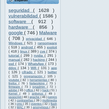
Etiquetas
seguridad
( 1628 )
vulnerabilidad
( 1586 )
software
( 912 )
hardware
( 856 )
google
( 746 )
Malware
( 708 )
privacidad
( 646 )
Windows
( 521 )
ransomware
( 518 )
android
( 455 )
exploit
( 418 )
linux
( 389 )
cve
( 374 )
tutorial
( 299 )
nvidia
( 291 )
manual
( 282 )
hacking
( 244 )
ssd
( 174 )
WhatsApp
( 173 )
ddos
( 134 )
Wifi
( 131 )
app
( 126 )
cifrado
( 121 )
twitter
( 121 )
programación
( 105 )
youtube
( 82 )
herramientas
( 80 )
firefox
( 76 )
Networking
( 73 )
firmware
( 73 )
sysadmin
( 72 )
adobe
( 65 )
office
( 62 )
hack
( 51 )
Kernel
( 49 )
antivirus
( 49 )
javascript
( 48 )
apache
( 46 )
juegos
( 42 )
contraseñas
( 39 )
multimedia
( 36 )
cms
( 35 )
eventos
( 32 )
flash
( 32 )
MAC
( 30 )
anonymous
( 28 )