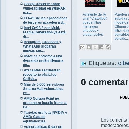
Google advierte sobre
vulnerabilidad en WinRAR
exp...
Asistente de IA
Pueden e
El 64% de las aplicaciones
viral "Clawdbot"
subidas 
de terceros acceden a d...
puede filtrar
modelos
mensajes
Ollama p
Intel XeSS 3 con Multi-
privados y
filtrar da
Frame Generation ya está
credenciales
sensibles
di...
servido...
Instagram, Facebook y
WhatsApp probarán
nuevas sus...
Valve se enfrenta a una
demanda multimillonaria
Etiquetas:
cib
po...
Atacantes secuestran
repositorio oficial de
GitHub...
0 comentar
Más de 6.000 servidores
SmarterMail vulnerables
ex...
PUB
AMD Gorgon Point no
presentará batalla frente a
Pa...
Tarjetas gráficas NVIDIA y
AMD: Guía de
Los comentar
equivalencias
moderadores
Vulnerabilidad 0-day en