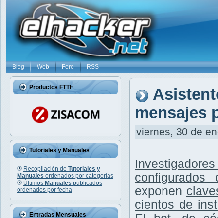
Blog
Web
Foro
RSS
Productos FTTH
Asistent
mensajes p
viernes, 30 de en
Tutoriales y Manuales
Investigadore
Recopilación de
Tutoriales y
configurados
Manuales
ordenados por categorías
Últimos
Manuales
publicados
exponen
clave
ordenados por fecha
cientos de ins
Entradas Mensuales