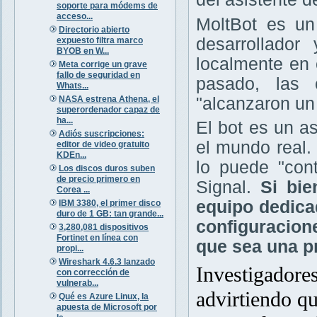
soporte para módems de
acceso...
MoltBot es un
Directorio abierto
desarrollador
expuesto filtra marco
BYOB en W...
localmente en 
Meta corrige un grave
fallo de seguridad en
pasado, las 
Whats...
NASA estrena Athena, el
"alcanzaron un 
superordenador capaz de
ha...
El bot es un as
Adiós suscripciones:
el mundo real.
editor de video gratuito
KDEn...
lo puede "con
Los discos duros suben
de precio primero en
Signal.
Si bi
Corea ...
equipo dedica
IBM 3380, el primer disco
duro de 1 GB: tan grande...
configuracion
3,280,081 dispositivos
Fortinet en línea con
que sea una p
propi...
Wireshark 4.6.3 lanzado
Investigadore
con corrección de
vulnerab...
advirtiendo q
Qué es Azure Linux, la
apuesta de Microsoft por