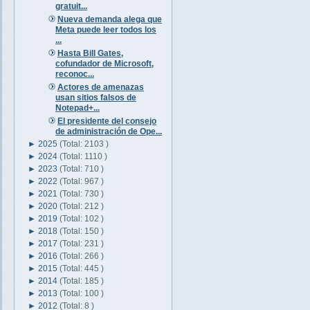
gratuit...
Nueva demanda alega que
Meta puede leer todos los
...
Hasta Bill Gates,
cofundador de Microsoft,
reconoc...
Actores de amenazas
usan sitios falsos de
Notepad+...
El presidente del consejo
de administración de Ope...
►
2025
(Total: 2103 )
►
2024
(Total: 1110 )
►
2023
(Total: 710 )
►
2022
(Total: 967 )
►
2021
(Total: 730 )
►
2020
(Total: 212 )
►
2019
(Total: 102 )
►
2018
(Total: 150 )
►
2017
(Total: 231 )
►
2016
(Total: 266 )
►
2015
(Total: 445 )
►
2014
(Total: 185 )
►
2013
(Total: 100 )
►
2012
(Total: 8 )