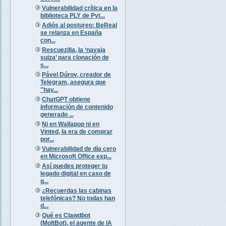
Vulnerabilidad crítica en la
biblioteca PLY de Pyt...
Adiós al postureo: BeReal
se relanza en España
con...
Rescuezilla, la ‘navaja
suiza’ para clonación de
s...
Pável Dúrov, creador de
Telegram, asegura que
"hay...
ChatGPT obtiene
información de contenido
generado ...
Ni en Wallapop ni en
Vinted, la era de comprar
por...
Vulnerabilidad de día cero
en Microsoft Office exp...
Así puedes proteger tu
legado digital en caso de
q...
¿Recuerdas las cabinas
telefónicas? No todas han
d...
Qué es Clawdbot
(MoltBot), el agente de IA