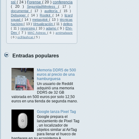
ssl
( 24 )
Forense
( 20 )
conferencia
( 20 )
SeguridadWireless
( 17 )
documental
( 17 )
auditoría
( 15 )
Debugger
( 14 )
Rootkit
( 14 )
lizard
squad
( 14 )
metasploit
( 13 )
técnicas
hacking
( 13 )
Virtualización
( 11 )
delitos
( 11 )
reversing
( 10 )
adamo
( 9 )
Ehn-
Dev
( 7 )
MAC Adress
( 6 )
antimalware
( 6 )
oclHashcat
( 5 )
Entradas populares
Memoria DDR5 de 500
euros al precio de una
hamburguesa
Un usuario de Reddit
adquirió una memoria
DDR5 de 32 GB
valorada en 500 euros por solo 12,50
euros en una tienda de segunda mano.
Google lanza Pixel Tag
Google prepara el
lanzamiento de Pixel Tag
, un localizador de
objetos similar al AirTag
para llenar el hueco de
hardware en su ecosistema A...