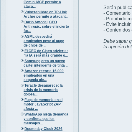
Gemini MCP permite a
ataca...
Serán publica
Vulnerabilidad en TP-Link
- Comentario 
Archer permite a atacant...
- Prohibido 
Dario Amodei, CEO
- Evite inclui
Anthropic, sobre el incierto
- Contenidos 
fut...
ASML despedirá
Debe saber qu
empleados pese al auge
de chips de ...
la opinión de
El CEO de Cisco advierte:
“la IA será más grande q...
Samsung crea un nuevo
cartel inteligente de tinta ...
Amazon recorta 16.000
empleados en una
segunda ole...
Teracle desaparece: la
crisis de la memoria
golpea...
Fuga de memoria en el
motor JavaScript ZAP
afecta ...
WhatsApp niega demanda
y confirma que los
mensajes...
Doomsday Clock 2026,