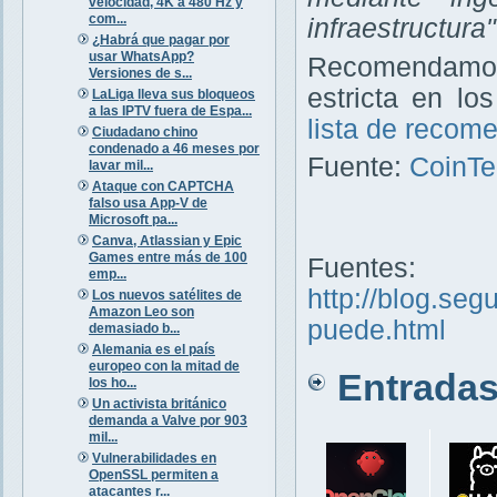
velocidad, 4K a 480 Hz y
com...
infraestructura"
¿Habrá que pagar por
usar WhatsApp?
Recomendamos 
Versiones de s...
estricta en l
LaLiga lleva sus bloqueos
a las IPTV fuera de Espa...
lista de recom
Ciudadano chino
condenado a 46 meses por
Fuente:
CoinTe
lavar mil...
Ataque con CAPTCHA
falso usa App-V de
Microsoft pa...
Canva, Atlassian y Epic
Games entre más de 100
Fuentes:
emp...
http://blog.seg
Los nuevos satélites de
Amazon Leo son
puede.html
demasiado b...
Alemania es el país
europeo con la mitad de
Entradas 
los ho...
Un activista británico
demanda a Valve por 903
mil...
Vulnerabilidades en
OpenSSL permiten a
atacantes r...