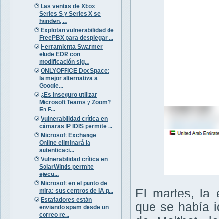
Las ventas de Xbox
Series S y Series X se
hunden, ...
Explotan vulnerabilidad de
FreePBX para desplegar ...
Herramienta Swarmer
elude EDR con
modificación sig...
ONLYOFFICE DocSpace:
la mejor alternativa a
Google...
¿Es inseguro utilizar
Microsoft Teams y Zoom?
En F...
Vulnerabilidad crítica en
cámaras IP IDIS permite ...
Microsoft Exchange
Online eliminará la
autenticaci...
Vulnerabilidad crítica en
SolarWinds permite
ejecu...
Microsoft en el punto de
El martes, la
mira: sus centros de IA p...
Estafadores están
que se había i
enviando spam desde un
correo re...