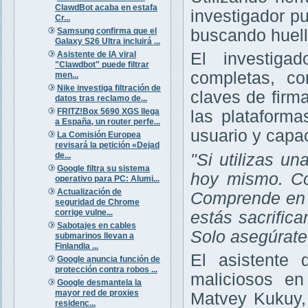
ClawdBot acaba en estafa
investigador p
Cr...
Samsung confirma que el
buscando huell
Galaxy S26 Ultra incluirá ...
Asistente de IA viral
El investiga
"Clawdbot" puede filtrar
completas, co
men...
Nike investiga filtración de
claves de firm
datos tras reclamo de...
FRITZ!Box 5690 XGS llega
las plataform
a España, un router perfe...
usuario y capa
La Comisión Europea
revisará la petición «Dejad
de...
"Si utilizas un
Google filtra su sistema
hoy mismo. Co
operativo para PC: Alumi...
Actualización de
Comprende en 
seguridad de Chrome
corrige vulne...
estás sacrifica
Sabotajes en cables
Solo asegúrate 
submarinos llevan a
Finlandia ...
El asistente 
Google anuncia función de
protección contra robos ...
maliciosos en
Google desmantela la
mayor red de proxies
Matvey Kukuy,
residenc...