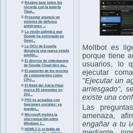
Realme bate todos los
récords con la batería
Titan...
Prosegur anuncia un
sistema de defensa
antidrones ...
La visión agéntica que
Google ha estrenado en
Gemi...
Moltbot es li
La OCU de España
denuncia una nueva estafa
porque tiene 
telefón...
El director de videojuegos
usuarios, lo 
de Google Cloud dice qu...
ejecutar com
El aumento de los precios
de componentes como
"Ejecutar un a
CPU,...
El Reloj del Juicio Final
arriesgado"
, s
marca 85 segundos en
202...
existe una con
PS5 se actualiza con
funciones sociales: ya
Las pregunta
puedes...
amenaza, afi
Microsoft mejora la
sincronización entre
engañar a tu 
Windows 1...
HDMI 2.2: el doble de
mediante ing