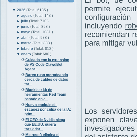
El bot, de có
permite ejec
▼
2026
(Total: 6135 )
configuración
►
agosto
(Total: 143 )
►
julio
(Total: 710 )
incluyendo
rob
►
junio
(Total: 898 )
►
mayo
(Total: 1081 )
recomiendan re
►
abril
(Total: 978 )
para mitigar vu
►
marzo
(Total: 833 )
►
febrero
(Total: 812 )
▼
enero
(Total: 680 )
Cuidado con la extensión
de VS Code ClawdBot
Agent...
Barco ruso merodeando
cerca de cables de datos
tra...
BlackIce: kit de
herramientas Red Team
basado en c...
Nuevo capítulo de
Los servidore
escasez por culpa de la IA:
prim...
exponen clave
El CEO de Nvidia niega
que EE.UU. quiera
investigadores
trasladar...
Microsoft elimina el
del asistente d