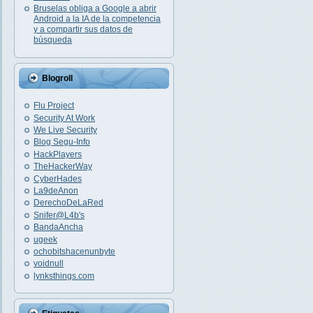
Bruselas obliga a Google a abrir
Android a la IA de la competencia
y a compartir sus datos de
búsqueda
Blogroll
Flu Project
Security At Work
We Live Security
Blog Segu-Info
HackPlayers
TheHackerWay
CyberHades
La9deAnon
DerechoDeLaRed
Snifer@L4b's
BandaAncha
ugeek
ochobitshacenunbyte
voidnull
lynksthings.com