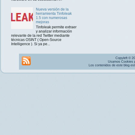
Nueva versión de la
herramienta Tinfoleak
1.5 con numerosas
mejoras
Tinfoleak permite extraer
y analizar información
relevante de la red Twitter mediante
técnicas OSINT ( Open-Source
Intelligence ). Si ya pe...
Copyleft © 2
Usamos Cookies pr
Los contenidos de este blog es