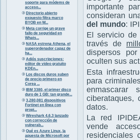
soporte para módems de
importante pa
acceso...
Directorio abierto
consideran un
expuesto filtra marco
del mundo
: I
BYOB en W...
Meta corrige un grave
El servicio de 
fallo de seguridad en
Whats...
través de
mil
NASA estrena Athena, el
superordenador capaz de
dispersos por
ha...
Adiós suscripciones:
oculten sus act
editor de video gratuito
KDEn...
Esta infraestr
Los discos duros suben
para criminale
de precio primero en
Corea ...
enmascarar s
IBM 3380, el primer disco
duro de 1 GB: tan grande...
ciberataques,
3,280,081 dispositivos
Fortinet en línea con
datos.
propi...
Wireshark 4.6.3 lanzado
La red IPIDE
con corrección de
vende acces
vulnerab...
Qué es Azure Linux, la
residenciales
apuesta de Microsoft por