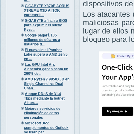
la...
dispositivos d
GIGABYTE X870E AORUS
XTREME X3D AI TOP,
Los atacantes 
caracterís...
GIGABYTE afina su BIOS
maliciosas par
para exprimir el nuevo
lugar de ellos 
Ryze...
Google pagará 135
bloqueo para l
millones de dólares a
usuarios d...
El nuevo Intel Panther
Lake supera a AMD Zen 5
en ...
Las GPU Intel Arc
Alchemist ganan hasta un
260% de...
AMD Ryzen 7 9850X3D en
Single Channel vs Dual
Chan...
Ataque DDoS de 31,4
Tbps mediante la botnet
Aisuru...
Mejores servicios de
eliminación de datos
personales
Microsoft 365:
complementos de Outlook
se usan par...