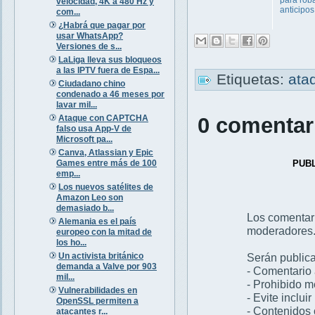
velocidad, 4K a 480 Hz y
anticipos
com...
¿Habrá que pagar por
usar WhatsApp?
Versiones de s...
LaLiga lleva sus bloqueos
a las IPTV fuera de Espa...
Etiquetas:
ata
Ciudadano chino
condenado a 46 meses por
lavar mil...
Ataque con CAPTCHA
0 comentar
falso usa App-V de
Microsoft pa...
Canva, Atlassian y Epic
Games entre más de 100
PUB
emp...
Los nuevos satélites de
Amazon Leo son
demasiado b...
Los comentar
Alemania es el país
moderadores
europeo con la mitad de
los ho...
Un activista británico
Serán publica
demanda a Valve por 903
- Comentario 
mil...
- Prohibido 
Vulnerabilidades en
- Evite inclui
OpenSSL permiten a
- Contenidos 
atacantes r...