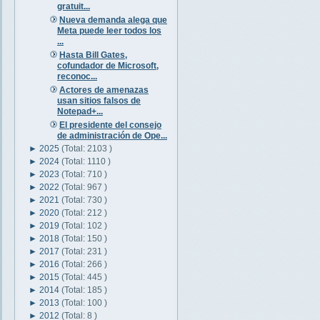
gratuit...
Nueva demanda alega que
Meta puede leer todos los
...
Hasta Bill Gates,
cofundador de Microsoft,
reconoc...
Actores de amenazas
usan sitios falsos de
Notepad+...
El presidente del consejo
de administración de Ope...
►
2025
(Total: 2103 )
►
2024
(Total: 1110 )
►
2023
(Total: 710 )
►
2022
(Total: 967 )
►
2021
(Total: 730 )
►
2020
(Total: 212 )
►
2019
(Total: 102 )
►
2018
(Total: 150 )
►
2017
(Total: 231 )
►
2016
(Total: 266 )
►
2015
(Total: 445 )
►
2014
(Total: 185 )
►
2013
(Total: 100 )
►
2012
(Total: 8 )