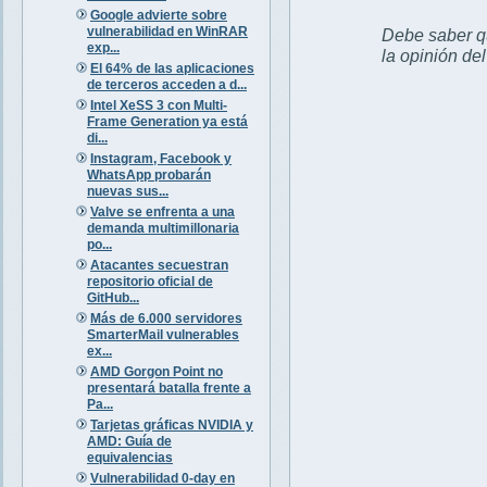
Google advierte sobre
vulnerabilidad en WinRAR
Debe saber qu
exp...
la opinión de
El 64% de las aplicaciones
de terceros acceden a d...
Intel XeSS 3 con Multi-
Frame Generation ya está
di...
Instagram, Facebook y
WhatsApp probarán
nuevas sus...
Valve se enfrenta a una
demanda multimillonaria
po...
Atacantes secuestran
repositorio oficial de
GitHub...
Más de 6.000 servidores
SmarterMail vulnerables
ex...
AMD Gorgon Point no
presentará batalla frente a
Pa...
Tarjetas gráficas NVIDIA y
AMD: Guía de
equivalencias
Vulnerabilidad 0-day en