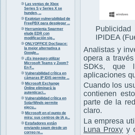
Las ventas de Xbox
Series S y Series X se
hunden, ...
Explotan vulnerabilidad de
FreePBX para desplegar ...
Publicida
Herramienta Swarmer
elude EDR con
IPIDEA (Fu
modificación sig...
ONLYOFFICE DocSpace:
Analistas y in
la mejor alternativa a
Google...
opera a través
¿Es inseguro utilizar
Microsoft Teams y Zoom?
SDKs, que lo
En F...
aplicaciones q
Vulnerabilidad crítica en
cámaras IP IDIS permite ...
Cuando los usu
Microsoft Exchange
Online eliminará la
contienen est
autenticaci...
Vulnerabilidad crítica en
parte de la re
SolarWinds permite
ejecu...
claro.
Microsoft en el punto de
mira: sus centros de IA p...
La empresa ut
Estafadores están
Luna Proxy
y o
enviando spam desde un
correo re...