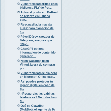
Vulnerabilidad crítica en la
biblioteca PLY de Pyt...
Adiós al postureo: BeReal
se relanza en España
con...
Rescuezilla, la ‘navaja
suiza’ para clonación de
s...
Pável Dúrov, creador de
Telegram, asegura que
"hay...
ChatGPT obtiene
información de contenido
generado ...
Ni en Wallapop ni en
Vinted, la era de comprar
por...
Vulnerabilidad de día cero
en Microsoft Office exp...
Así puedes proteger tu
legado digital en caso de
q...
¿Recuerdas las cabinas
telefónicas? No todas han
d...
Qué es Clawdbot
(MoltBot), el agente de IA