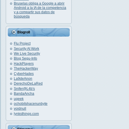
Bruselas obliga a Google a abrir
Android a la IA de la competencia
y a compartir sus datos de
búsqueda
Blogroll
Flu Project
Security At Work
We Live Security
Blog Segu-Info
HackPlayers
TheHackerWay
CyberHades
La9deAnon
DerechoDeLaRed
Snifer@L4b's
BandaAncha
ugeek
ochobitshacenunbyte
voidnull
lynksthings.com