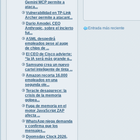
Gemini MCP permite a
ataca...
Vulnerabilidad en TP-Link
Archer permite a atacant...
Dario Amodei, CEO
Anthropic, sobre el incierto
Entrada más reciente
fut...
ASML despedirá
empleados pese al auge
de chips de ...
El CEO de Cisco advierte:
“la IA será más grande q...
Samsung crea un nuevo
cartel inteligente de tinta ...
Amazon recorta 16.000
empleados en una
segunda ole...
Teracle desaparece: la
crisis de la memoria
golpea...
Fuga de memoria en el
motor JavaScript ZAP
afecta ...
WhatsApp niega demanda
y confirma que los
mensajes...
Doomsday Clock 2026,