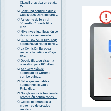
ClawdBot acaba en estafa
Cr...
Samsung confirma que el
Galaxy S26 Ultra incluirá ...
Asistente de IA viral
"Clawdbot" puede filtrar
men...
Nike investiga filtración de
datos tras reclamo de...
FRITZ!Box 5690 XGS llega
a España, un router perfe...
La Comisión Europea
revisará la petición «Dejad
de...
Google filtra su sistema
operativo para PC: Alumi...
Actualización de
seguridad de Chrome
corrige vulne...
Sabotajes en cables
submarinos llevan a
Finlandia ...
Google anuncia función de
protección contra robos ...
Google desmantela la
mayor red de proxies
residenc...