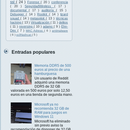
ssl
( 24 )
Forense
( 20 )
conferencia
( 20 )
SeguridadWireless
( 17 )
documental
( 17 )
auditoría
( 15 )
Debugger
( 14 )
Rootkit
( 14 )
lizard
squad
( 14 )
metasploit
( 13 )
técnicas
hacking
( 13 )
Virtualización
( 11 )
delitos
( 11 )
reversing
( 10 )
adamo
( 9 )
Ehn-
Dev
( 7 )
MAC Adress
( 6 )
antimalware
( 6 )
oclHashcat
( 5 )
Entradas populares
Memoria DDR5 de 500
euros al precio de una
hamburguesa
Un usuario de Reddit
adquirió una memoria
DDR5 de 32 GB
valorada en 500 euros por solo 12,50
euros en una tienda de segunda mano.
Microsoft ya no
recomienda 32 GB de
RAM para juegos en
Windows 11
Microsoft ha eliminado
sin previo aviso la
recomendación de disponer de 32 GB