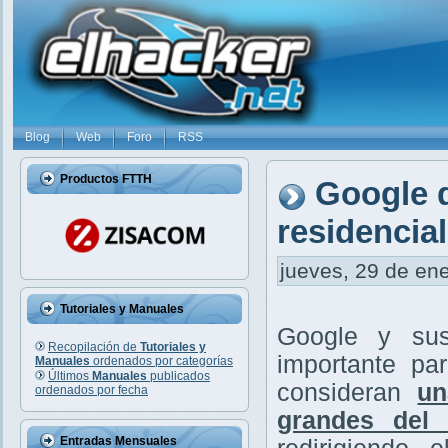
Blog
Web
Foro
RSS
Productos FTTH
Google d
residencia
jueves, 29 de ene
Tutoriales y Manuales
Google y sus
Recopilación de
Tutoriales y
importante pa
Manuales
ordenados por categorías
Últimos
Manuales
publicados
consideran
un
ordenados por fecha
grandes del
Entradas Mensuales