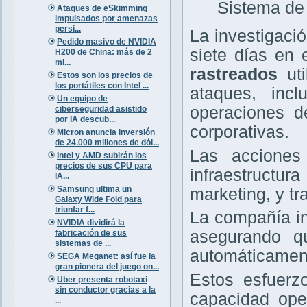
Sistema de 
Ataques de eSkimming
impulsados por amenazas
persi...
La investigaci
Pedido masivo de NVIDIA
siete días en
H200 de China: más de 2
mi...
rastreados
uti
Estos son los precios de
los portátiles con Intel ...
ataques, inc
Un equipo de
operaciones de
ciberseguridad asistido
por IA descub...
corporativas.
Micron anuncia inversión
de 24.000 millones de dól...
Las acciones
Intel y AMD subirán los
precios de sus CPU para
infraestructu
IA...
Samsung ultima un
marketing, y t
Galaxy Wide Fold para
triunfar f...
La compañía in
NVIDIA dividirá la
asegurando qu
fabricación de sus
sistemas de ...
automáticament
SEGA Meganet: así fue la
gran pionera del juego on...
Estos esfuerz
Uber presenta robotaxi
sin conductor gracias a la
capacidad ope
...