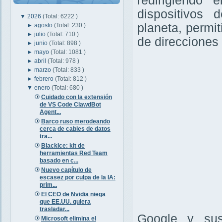
redirigiendo 
dispositivos 
▼
2026
(Total: 6222 )
planeta, permit
►
agosto
(Total: 230 )
►
julio
(Total: 710 )
de direcciones 
►
junio
(Total: 898 )
►
mayo
(Total: 1081 )
►
abril
(Total: 978 )
►
marzo
(Total: 833 )
►
febrero
(Total: 812 )
▼
enero
(Total: 680 )
Cuidado con la extensión
de VS Code ClawdBot
Agent...
Barco ruso merodeando
cerca de cables de datos
tra...
BlackIce: kit de
herramientas Red Team
basado en c...
Nuevo capítulo de
escasez por culpa de la IA:
prim...
El CEO de Nvidia niega
que EE.UU. quiera
trasladar...
Google y sus
Microsoft elimina el