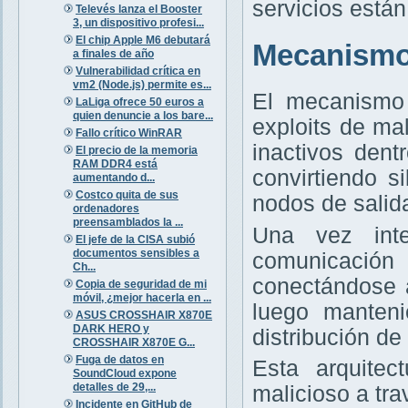
servicios está
Televés lanza el Booster
3, un dispositivo profesi...
El chip Apple M6 debutará
Mecanismo 
a finales de año
Vulnerabilidad crítica en
vm2 (Node.js) permite es...
El mecanismo 
LaLiga ofrece 50 euros a
quien denuncie a los bare...
exploits de m
Fallo crítico WinRAR
inactivos dent
El precio de la memoria
RAM DDR4 está
convirtiendo s
aumentando d...
Costco quita de sus
nodos de salid
ordenadores
preensamblados la ...
Una vez int
El jefe de la CISA subió
documentos sensibles a
comunicación
Ch...
conectándose a
Copia de seguridad de mi
móvil, ¿mejor hacerla en ...
luego manteni
ASUS CROSSHAIR X870E
DARK HERO y
distribución de
CROSSHAIR X870E G...
Fuga de datos en
Esta arquitec
SoundCloud expone
detalles de 29,...
malicioso a tra
Incidente en GitHub de