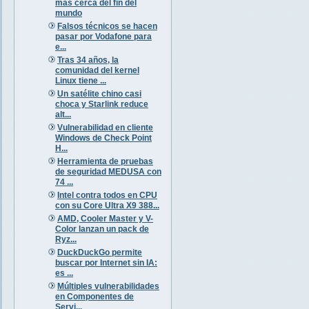
más cerca del fin del
mundo
Falsos técnicos se hacen
pasar por Vodafone para
e...
Tras 34 años, la
comunidad del kernel
Linux tiene ...
Un satélite chino casi
choca y Starlink reduce
alt...
Vulnerabilidad en cliente
Windows de Check Point
H...
Herramienta de pruebas
de seguridad MEDUSA con
74 ...
Intel contra todos en CPU
con su Core Ultra X9 388...
AMD, Cooler Master y V-
Color lanzan un pack de
Ryz...
DuckDuckGo permite
buscar por Internet sin IA:
es ...
Múltiples vulnerabilidades
en Componentes de
Servi...