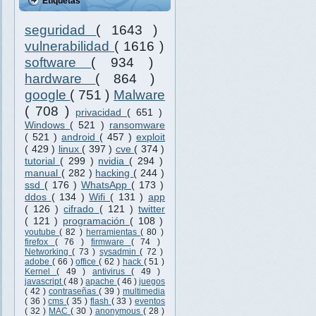
Etiquetas
seguridad
( 1643 )
vulnerabilidad
( 1616 )
software
( 934 )
hardware
( 864 )
google
( 751 )
Malware
( 708 )
privacidad
( 651 )
Windows
( 521 )
ransomware
( 521 )
android
( 457 )
exploit
( 429 )
linux
( 397 )
cve
( 374 )
tutorial
( 299 )
nvidia
( 294 )
manual
( 282 )
hacking
( 244 )
ssd
( 176 )
WhatsApp
( 173 )
ddos
( 134 )
Wifi
( 131 )
app
( 126 )
cifrado
( 121 )
twitter
( 121 )
programación
( 108 )
youtube
( 82 )
herramientas
( 80 )
firefox
( 76 )
firmware
( 74 )
Networking
( 73 )
sysadmin
( 72 )
adobe
( 66 )
office
( 62 )
hack
( 51 )
Kernel
( 49 )
antivirus
( 49 )
javascript
( 48 )
apache
( 46 )
juegos
( 42 )
contraseñas
( 39 )
multimedia
( 36 )
cms
( 35 )
flash
( 33 )
eventos
( 32 )
MAC
( 30 )
anonymous
( 28 )