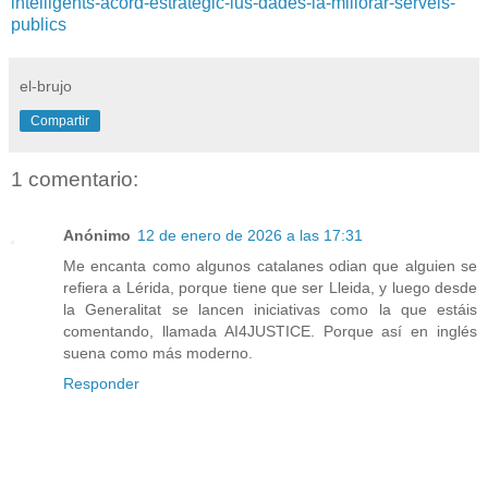
intelligents-acord-estrategic-lus-dades-ia-millorar-serveis-
publics
el-brujo
Compartir
1 comentario:
Anónimo
12 de enero de 2026 a las 17:31
Me encanta como algunos catalanes odian que alguien se
refiera a Lérida, porque tiene que ser Lleida, y luego desde
la Generalitat se lancen iniciativas como la que estáis
comentando, llamada AI4JUSTICE. Porque así en inglés
suena como más moderno.
Responder