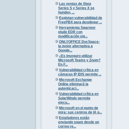
Las ventas de Xbox
Series S y Series X se
hunden, ...
Explotan vulnerabilidad de
FreePBX para desplegar ...
Herramienta Swarmer
elude EDR con
modificación sig...
ONLYOFFICE DocSpace:
la mejor alternativa a
Google...
¿Es inseguro utilizar
Microsoft Teams y Zoom?
En F...
Vulnerabilidad crítica en
cámaras IP IDIS permite ...
Microsoft Exchange
Online eliminará la
autenticaci...
Vulnerabilidad crítica en
SolarWinds permite
ejecu...
Microsoft en el punto de
mira: sus centros de IA p...
Estafadores están
enviando spam desde un
correo re...