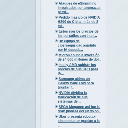
Ataques de eSkimming
impulsados por amenazas
persi...
Pedido masivo de NVIDIA
H200 de China: más de 2
mi...
Estos son los precios de
los portátiles con Intel ...
Un equipo de
ciberseguridad asistido
por IA descub...
Micron anuncia inversión
de 24.000 millones de dól...
Intel y AMD subirán los
precios de sus CPU para
IA...
Samsung ultima un
Galaxy Wide Fold para
triunfar f...
NVIDIA dividirá la
fabricación de sus
sistemas de ...
SEGA Meganet: así fue la
gran pionera del juego on...
Uber presenta robotaxi
sin conductor gracias a la
...