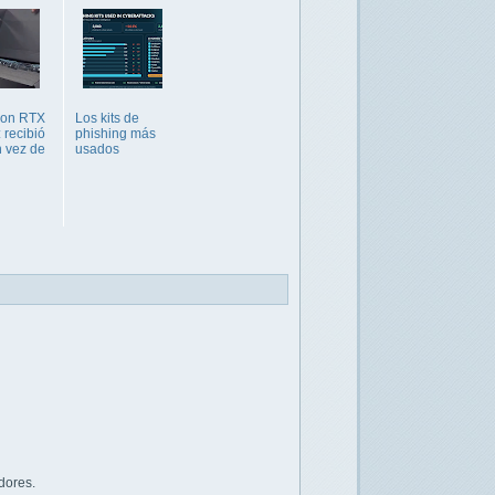
con RTX
Los kits de
 recibió
phishing más
 vez de
usados
dores.