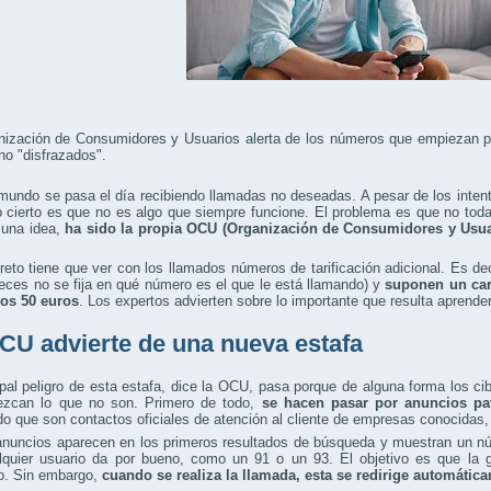
nización de Consumidores y Usuarios alerta de los números que empiezan p
ono "disfrazados".
mundo se pasa el día recibiendo llamadas no deseadas. A pesar de los inte
 cierto es que no es algo que siempre funcione. El problema es que no toda
 una idea,
ha sido la propia OCU (Organización de Consumidores y Usua
eto tiene que ver con los llamados números de tarificación adicional. Es deci
eces no se fija en qué número es el que le está llamando) y
suponen un car
los 50 euros
. Los expertos advierten sobre lo importante que resulta aprender
CU advierte de una nueva estafa
ipal peligro de esta estafa, dice la OCU, pasa porque de alguna forma los ci
ezcan lo que no son. Primero de todo,
se hacen pasar por anuncios p
o que son contactos oficiales de atención al cliente de empresas conocidas
nuncios aparecen en los primeros resultados de búsqueda y muestran un núm
lquier usuario da por bueno, como un 91 o un 93. El objetivo es que la g
co. Sin embargo,
cuando se realiza la llamada, esta se redirige automáti