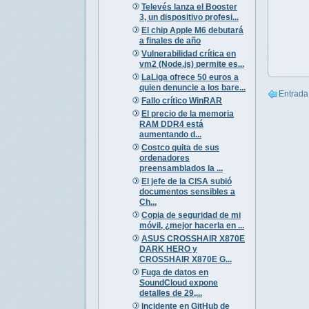
Televés lanza el Booster
3, un dispositivo profesi...
El chip Apple M6 debutará
a finales de año
Vulnerabilidad crítica en
vm2 (Node.js) permite es...
LaLiga ofrece 50 euros a
quien denuncie a los bare...
Entrada
Fallo crítico WinRAR
El precio de la memoria
RAM DDR4 está
aumentando d...
Costco quita de sus
ordenadores
preensamblados la ...
El jefe de la CISA subió
documentos sensibles a
Ch...
Copia de seguridad de mi
móvil, ¿mejor hacerla en ...
ASUS CROSSHAIR X870E
DARK HERO y
CROSSHAIR X870E G...
Fuga de datos en
SoundCloud expone
detalles de 29,...
Incidente en GitHub de