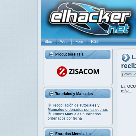
Blog
Web
Foro
RSS
Productos FTTH
L
reci
jueves, 2
La
OCU
móvil.
Tutoriales y Manuales
Recopilación de
Tutoriales y
Manuales
ordenados por categorías
Últimos
Manuales
publicados
ordenados por fecha
Entradas Mensuales