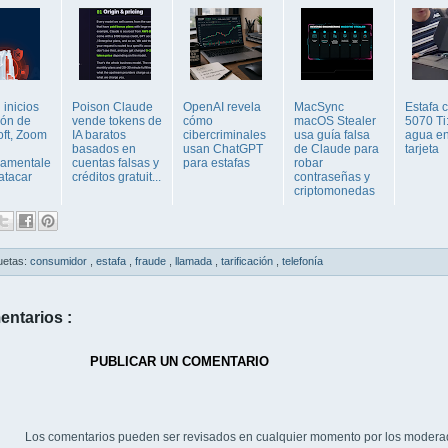
inicios
Poison Claude
OpenAI revela
MacSync
Estafa 
ión de
vende tokens de
cómo
macOS Stealer
5070 Ti:
oft, Zoom
IA baratos
cibercriminales
usa guía falsa
agua en
basados en
usan ChatGPT
de Claude para
tarjeta
amentale
cuentas falsas y
para estafas
robar
atacar
créditos gratuit...
contraseñas y
criptomonedas
uetas:
consumidor
,
estafa
,
fraude
,
llamada
,
tarificación
,
telefonía
entarios :
PUBLICAR UN COMENTARIO
Los comentarios pueden ser revisados en cualquier momento por los modera