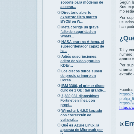
Según l
soporte para módems de
Sus exp
acceso...
molestia
Directorio abierto
expuesto filtra marco
Por sup
BYOB en W...
usuarios
han pedi
Meta corrige un grave
fallo de seguridad en
Whats...
¿Qué
NASA estrena Athena, el
superordenador capaz de
Tal y co
ha...
número 
Adiós suscripciones:
aparezc
editor de video gratuito
Por sup
KDEn...
cliente
.
Los discos duros suben
extraño 
de precio primero en
Corea ...
IBM 3380, el primer disco
Fuentes
duro de 1 GB: tan grande...
https://
3,280,081 dispositivos
prefijo_
Fortinet en línea con
https://
propi...
https:/
Wireshark 4.6.3 lanzado
con corrección de
vulnerab...
Entr
Qué es Azure Linux, la
apuesta de Microsoft por