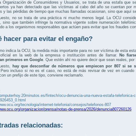
a Organización de Consumidores y Usuarios, se trata de una estafa que s
ertos ya han detectado que las víctimas al cabo del año se cuentan por mi
s y las pérdidas de tiempo que muchas llamadas ocasionan, sino que aquí s
uesto, no se trata de una práctica ni mucho menos legal. La OCU conside
, sino que también infringe la normativa vigente sobre numeración telefón
do a los organismos responsables que actúen para evitar que los fraudes c
 hacer para evitar el engaño?
mo indica la OCU, la medida más importante para no ser víctima de esta es
oficial en la web de la empresa o institución antes de llamar.
No fiars
an primeros en Google
. Que estén ahí no quiere decir que sean reales, por
uesto,
hay que desconfiar de números que empiecen por 807 si se s
 Pero incluso si no es el caso, no está de más revisar de vez en cuando la
con un prefijo de este tipo, conviene reclamarlo.
:
computerhoy.20minutos.es/fintech/ocu-denuncia-una-nueva-estafa-telefonica-c
6926453_0.html
www.ocu.org/tecnologia/internet-telefonia/consejos/telefonos-807
/www.ocu.org/organizacion/prensa/notas-de-prensa/2026/denuncia807260126
adas relacionadas: