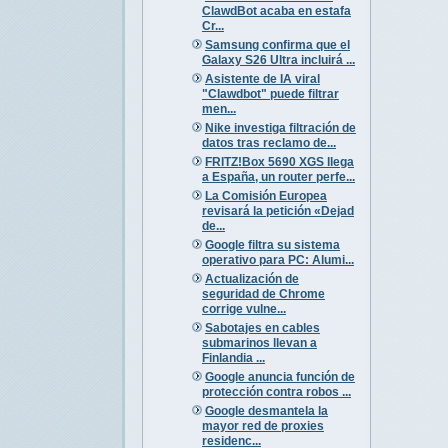
ClawdBot acaba en estafa
Cr...
Samsung confirma que el
Galaxy S26 Ultra incluirá ...
Asistente de IA viral
"Clawdbot" puede filtrar
men...
Nike investiga filtración de
datos tras reclamo de...
FRITZ!Box 5690 XGS llega
a España, un router perfe...
La Comisión Europea
revisará la petición «Dejad
de...
Google filtra su sistema
operativo para PC: Alumi...
Actualización de
seguridad de Chrome
corrige vulne...
Sabotajes en cables
submarinos llevan a
Finlandia ...
Google anuncia función de
protección contra robos ...
Google desmantela la
mayor red de proxies
residenc...