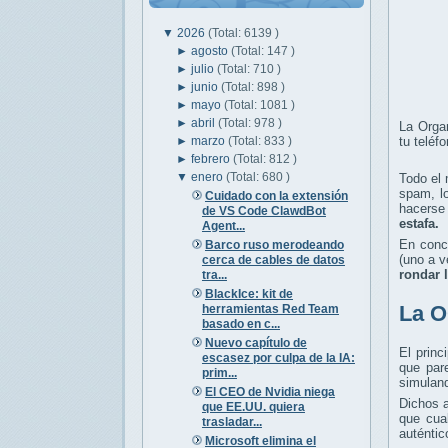
▼
2026
(Total: 6139 )
►
agosto
(Total: 147 )
►
julio
(Total: 710 )
►
junio
(Total: 898 )
►
mayo
(Total: 1081 )
►
abril
(Total: 978 )
La Orga
►
marzo
(Total: 833 )
tu teléf
►
febrero
(Total: 812 )
▼
enero
(Total: 680 )
Todo el 
spam, lo
Cuidado con la extensión
hacerse
de VS Code ClawdBot
estafa.
Agent...
En concr
Barco ruso merodeando
(uno a v
cerca de cables de datos
rondar 
tra...
BlackIce: kit de
La O
herramientas Red Team
basado en c...
Nuevo capítulo de
El princ
escasez por culpa de la IA:
que par
prim...
simuland
El CEO de Nvidia niega
Dichos a
que EE.UU. quiera
que cua
trasladar...
auténti
Microsoft elimina el