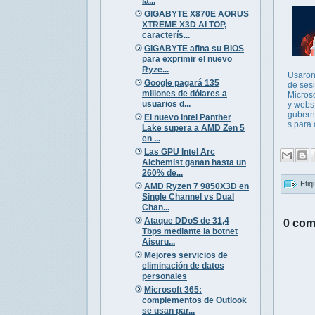
la...
GIGABYTE X870E AORUS
XTREME X3D AI TOP,
caracterís...
GIGABYTE afina su BIOS
para exprimir el nuevo
Ryze...
Usaron 
Google pagará 135
de ses
millones de dólares a
Micros
usuarios d...
y webs
gubern
El nuevo Intel Panther
s para 
Lake supera a AMD Zen 5
en ...
Las GPU Intel Arc
Alchemist ganan hasta un
260% de...
Etiq
AMD Ryzen 7 9850X3D en
Single Channel vs Dual
Chan...
Ataque DDoS de 31,4
0 com
Tbps mediante la botnet
Aisuru...
Mejores servicios de
eliminación de datos
personales
Microsoft 365:
complementos de Outlook
se usan par...