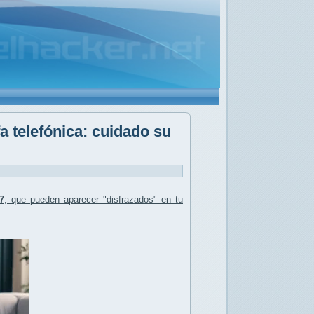
 telefónica: cuidado su
7
, que pueden aparecer "disfrazados" en tu