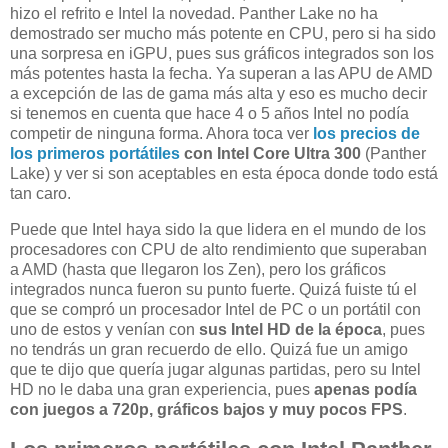
hizo el refrito e Intel la novedad. Panther Lake no ha
demostrado ser mucho más potente en CPU, pero si ha sido
una sorpresa en iGPU, pues sus gráficos integrados son los
más potentes hasta la fecha. Ya superan a las APU de AMD
a excepción de las de gama más alta y eso es mucho decir
si tenemos en cuenta que hace 4 o 5 años Intel no podía
competir de ninguna forma. Ahora toca ver
los precios de
los primeros portátiles
con Intel Core Ultra 300
(Panther
Lake) y ver si son aceptables en esta época donde todo está
tan caro.
Puede que Intel haya sido la que lidera en el mundo de los
procesadores con CPU de alto rendimiento que superaban
a AMD (hasta que llegaron los Zen), pero los gráficos
integrados nunca fueron su punto fuerte. Quizá fuiste tú el
que se compró un procesador Intel de PC o un portátil con
uno de estos y venían con
sus Intel HD de la época
, pues
no tendrás un gran recuerdo de ello. Quizá fue un amigo
que te dijo que quería jugar algunas partidas, pero su Intel
HD no le daba una gran experiencia, pues
apenas podía
con juegos a 720p, gráficos bajos y muy pocos FPS
.