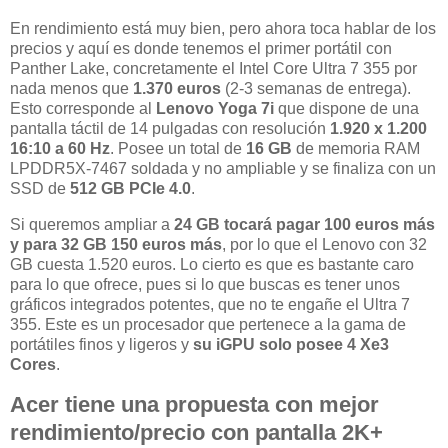
En rendimiento está muy bien, pero ahora toca hablar de los
precios y aquí es donde tenemos el primer portátil con
Panther Lake, concretamente el Intel Core Ultra 7 355 por
nada menos que
1.370
euros
(2-3 semanas de entrega).
Esto corresponde al
Lenovo Yoga 7i
que dispone de una
pantalla táctil de 14 pulgadas con resolución
1.920 x 1.200
16:10 a 60 Hz
. Posee un total de
16 GB
de memoria RAM
LPDDR5X-7467 soldada y no ampliable y se finaliza con un
SSD de
512 GB PCIe 4.0
.
Si queremos ampliar a
24 GB tocará pagar 100 euros más
y para 32 GB 150 euros más
, por lo que el Lenovo con 32
GB cuesta 1.520 euros. Lo cierto es que es bastante caro
para lo que ofrece, pues si lo que buscas es tener unos
gráficos integrados potentes, que no te engañe el Ultra 7
355. Este es un procesador que pertenece a la gama de
portátiles finos y ligeros y
su iGPU solo posee 4 Xe3
Cores
.
Acer tiene una propuesta con mejor
rendimiento/precio con pantalla 2K+