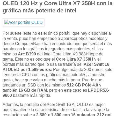
OLED 120 Hz y Core Ultra X7 358H con la
gráfica más potente de Intel
Por suerte, este no es el único portátil que hay disponible a
la venta, pues han empezado a aparecer otros modelos y
desde ComputerBase han encontrado uno que sería el más
barato con los gráficos integrados más potentes, sí, los
mismos
Arc B390
del Intel Core Ultra X9 388H tope de
gama. Este no es otro que el
Core Ultra X7 358H
y el
portátil más barato que lo usa se trataría del
Acer Swift 16
AI OLED por 1.599 euros
. Por algo más de 200 euros, solo
tener esta CPU con los gráficos más potentes, a nuestro
gusto, hace que valga mucho más la pena. Puede que
tengamos un SSD con los mismos
512 GB PCIe 4.0
y
también
16 GB de RAM
, pero en este caso es
LPDDR5X-
9600
bastante más rápida.
Además, la pantalla del Acer Swift 16 AI OLED es mejor,
pues mantiene la característica de ser táctil a la vez que la
resolución sube a
2.880 x 1.800 con 16 pulgadas, 212 ppi