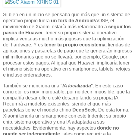
Si bien en un inicio se pensaba que más que un sistema de
operativo propio fuera
un fork de Android
/AOSP, el
movimiento de Xiaomi estaría más relacionado a
seguir los
pasos de Huawei
. Tener su propio sistema operativo
implica ventajas mucho más jugosas que la optimización
del hardware. Y es
tener tu propio ecosistema
, tiendas de
aplicaciones y pasarelas de pago que te generarán ingresos
mil millonarios que no se llevará, por ejemplo, Google, por
procesar estos pagos. Al igual que Huawei, implicaría tener
el mismo sistema operativo en smartphones, tablets, relojes
e incluso ordenadores.
También se menciona una "
IA localizada
". En este caso
concreto, es muy improbable, por no decir imposible, que la
compañía desarrolle o esté desarrollando su propia IA.
Recurrirá a modelos existentes, siendo el que más
papeletas tiene el modelo chino
DeepSeek
. De esta forma,
Xiaomi tendría un smartphone con este tridente: su propio
chip, sistema operativo y una IA adaptada a sus
necesidades. Evidentemente, hay aspectos
donde no
puede ser independiente
, tales como recurrir a la