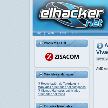
Blog
Web
Foro
RSS
Productos FTTH
A
Viva
jueves, 2
AMD
obl
Tutoriales y Manuales
Recopilación de
Tutoriales y
Manuales
ordenados por categorías
Últimos
Manuales
publicados
ordenados por fecha
Entradas Mensuales