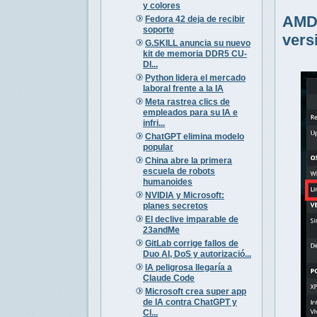
y colores
AMD 
Fedora 42 deja de recibir
soporte
vers
G.SKILL anuncia su nuevo
kit de memoria DDR5 CU-
DI...
Python lidera el mercado
laboral frente a la IA
Meta rastrea clics de
empleados para su IA e
infri...
ChatGPT elimina modelo
popular
China abre la primera
escuela de robots
humanoides
NVIDIA y Microsoft:
planes secretos
El declive imparable de
23andMe
GitLab corrige fallos de
Duo AI, DoS y autorizació...
IA peligrosa llegaría a
Claude Code
Microsoft crea super app
de IA contra ChatGPT y
Cl...