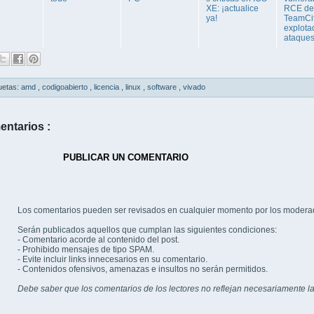
XE: ¡actualice
RCE de
ya!
TeamCi
explota
ataque
uetas:
amd
,
codigoabierto
,
licencia
,
linux
,
software
,
vivado
entarios :
PUBLICAR UN COMENTARIO
Los comentarios pueden ser revisados en cualquier momento por los modera
Serán publicados aquellos que cumplan las siguientes condiciones:
- Comentario acorde al contenido del post.
- Prohibido mensajes de tipo SPAM.
- Evite incluir links innecesarios en su comentario.
- Contenidos ofensivos, amenazas e insultos no serán permitidos.
Debe saber que los comentarios de los lectores no reflejan necesariamente la