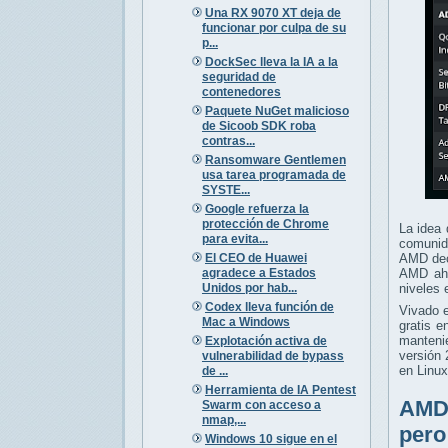
Una RX 9070 XT deja de
funcionar por culpa de su
p...
DockSec lleva la IA a la
seguridad de
contenedores
Paquete NuGet malicioso
de Sicoob SDK roba
contras...
Ransomware Gentlemen
usa tarea programada de
SYSTE...
Google refuerza la
protección de Chrome
La idea 
para evita...
comunid
El CEO de Huawei
AMD dec
agradece a Estados
AMD aho
Unidos por hab...
niveles 
Codex lleva función de
Vivado 
Mac a Windows
gratis 
manteni
Explotación activa de
versión 
vulnerabilidad de bypass
en Linu
de ...
Herramienta de IA Pentest
AMD 
Swarm con acceso a
nmap,...
pero
Windows 10 sigue en el