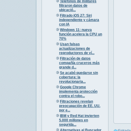
Teléfonos de militares
filtraron datos de
ubicació...
Filtrado iOS 27: Siri
independiente y cámara
con IA
Windows 11: nueva
función acelera la CPU un
70%
Usan falsas
actualizaciones de
reproductores de ví...
Filtración de datos
compañía cruceros más
grande d...
Se acabó quedarse sin
cobertura: la
revolucionaria...
Google Chrome
implementa protección
contra el robo...
Filtraciones revelan
preocupación de EE. UU.
por e...
IBM y Red Hat invierten
5.000 millones en
segurida...
Alternativas al Buscador
Entrada