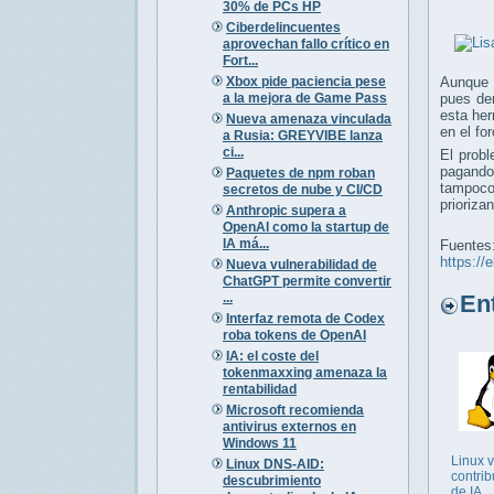
30% de PCs HP
Ciberdelincuentes
aprovechan fallo crítico en
Fort...
Xbox pide paciencia pese
Aunque 
a la mejora de Game Pass
pues de
esta her
Nueva amenaza vinculada
en el for
a Rusia: GREYVIBE lanza
ci...
El prob
pagando
Paquetes de npm roban
tampoco 
secretos de nube y CI/CD
prioriza
Anthropic supera a
OpenAI como la startup de
IA má...
Fuentes
https://
Nueva vulnerabilidad de
ChatGPT permite convertir
...
Entr
Interfaz remota de Codex
roba tokens de OpenAI
IA: el coste del
tokenmaxxing amenaza la
rentabilidad
Microsoft recomienda
antivirus externos en
Windows 11
Linux 
Linux DNS-AID:
contri
descubrimiento
de IA