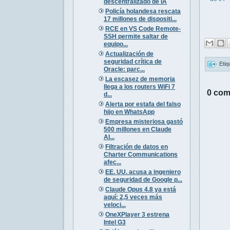
descentralizado de IA
Policía holandesa rescata
17 millones de dispositi...
RCE en VS Code Remote-
SSH permite saltar de
equipo...
Actualización de
seguridad crítica de
Etiq
Oracle: parc...
La escasez de memoria
llega a los routers WiFi 7
0 com
d...
Alerta por estafa del falso
hijo en WhatsApp
Empresa misteriosa gastó
500 millones en Claude
AI...
Filtración de datos en
Charter Communications
afec...
EE. UU. acusa a ingeniero
de seguridad de Google p...
Claude Opus 4.8 ya está
aquí: 2,5 veces más
veloci...
OneXPlayer 3 estrena
Intel G3