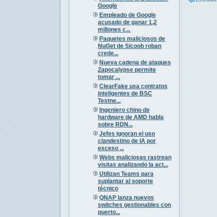
Google
Empleado de Google
acusado de ganar 1,2
millones c...
Paquetes maliciosos de
NuGet de Sicoob roban
crede...
Nueva cadena de ataques
Zapocalypse permite
tomar ...
ClearFake usa contratos
inteligentes de BSC
Testne...
Ingeniero chino de
hardware de AMD habla
sobre RDN...
Jefes ignoran el uso
clandestino de IA por
exceso ...
Webs maliciosas rastrean
visitas analizando la act...
Utilizan Teams para
suplantar al soporte
técnico
QNAP lanza nuevos
switches gestionables con
puerto...