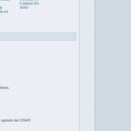
Catalyst SD-
ty
WAN
da en
s
dores.
 opinión del STAFF.