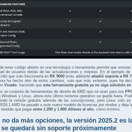
de tener código abierto en una tecnología o herramienta permite que existan
ad de usuarios detrás de las actualizaciones y mejoras. En el ejemplo de
idió que solo funcionaría en
RX 9000
(más adelante
añadió soporte a RX 7
ra ha hecho otro de estos cambios, solo que más extremo, pues ha decid
en
Vivado
, haciendo que
esta herramienta gratuita ya no siga siéndolo en
es un conjunto de herramientas de diseño de AMD que se usan para sus
FPG
en Windows y Linux, ahora este último sistema operativo se queda fuera. 
endo la versión gratuita además de las suscripciones, pero Linux solo se 
2026.1 AMD ha pasado a este nuevo modelo de licencias por niveles y deja l
x tendrás que pagar
entre 1.200 y 1.800 dólares al año
, como mínimo.
no da más opciones, la versión 2025.2 es la
 se quedará sin soporte próximamente