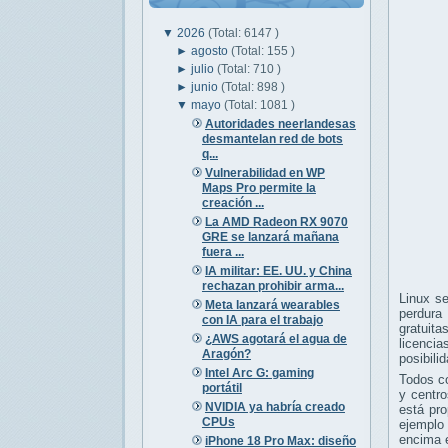
▼
2026
(Total: 6147 )
►
agosto
(Total: 155 )
►
julio
(Total: 710 )
►
junio
(Total: 898 )
▼
mayo
(Total: 1081 )
Autoridades neerlandesas
desmantelan red de bots
q...
Vulnerabilidad en WP
Maps Pro permite la
creación ...
La AMD Radeon RX 9070
GRE se lanzará mañana
fuera ...
IA militar: EE. UU. y China
rechazan prohibir arma...
Linux se
Meta lanzará wearables
perdura
con IA para el trabajo
gratuit
¿AWS agotará el agua de
licencia
Aragón?
posibili
Intel Arc G: gaming
Todos co
portátil
y centr
NVIDIA ya habría creado
está pr
CPUs
ejemplo
encima
iPhone 18 Pro Max: diseño