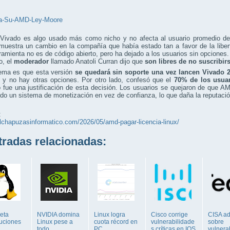
Vivado es algo usado más como nicho y no afecta al usuario promedio de 
muestra un cambio en la compañía que había estado tan a favor de la liber
ramienta no es de código abierto, pero ha dejado a los usuarios sin opciones.
o, el
moderador
llamado Anatoli Curran dijo que
son libres de no suscribir
lema es que esta versión
se quedará sin soporte una vez lancen Vivado 2
 y no hay otras opciones. Por otro lado, confesó que el
70% de los usua
fue una justificación de esta decisión. Los usuarios se quejaron de que A
ndo un sistema de monetización en vez de confianza, lo que daña la reputaci
:
elchapuzasinformatico.com/2026/05/amd-pagar-licencia-linux/
adas relacionadas:
veta
NVIDIA domina
Linux logra
Cisco corrige
CISA ad
buciones
Linux pese a
cuota récord en
vulnerabilidade
sobre
todo
PC
s críticas en IOS
vulnera