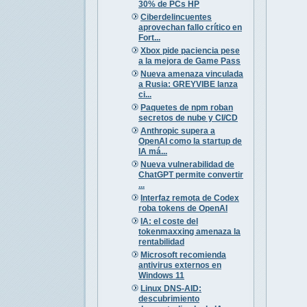
30% de PCs HP
Ciberdelincuentes
aprovechan fallo crítico en
Fort...
Xbox pide paciencia pese
a la mejora de Game Pass
Nueva amenaza vinculada
a Rusia: GREYVIBE lanza
ci...
Paquetes de npm roban
secretos de nube y CI/CD
Anthropic supera a
OpenAI como la startup de
IA má...
Nueva vulnerabilidad de
ChatGPT permite convertir
...
Interfaz remota de Codex
roba tokens de OpenAI
IA: el coste del
tokenmaxxing amenaza la
rentabilidad
Microsoft recomienda
antivirus externos en
Windows 11
Linux DNS-AID:
descubrimiento