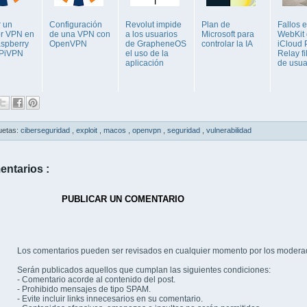
r un
Configuración
Revolut impide
Plan de
Fallos 
or VPN en
de una VPN con
a los usuarios
Microsoft para
WebKit
spberry
OpenVPN
de GrapheneOS
controlar la IA
iCloud 
 PiVPN
el uso de la
Relay fi
aplicación
de usua
uetas:
ciberseguridad
,
exploit
,
macos
,
openvpn
,
seguridad
,
vulnerabilidad
entarios :
PUBLICAR UN COMENTARIO
Los comentarios pueden ser revisados en cualquier momento por los modera
Serán publicados aquellos que cumplan las siguientes condiciones:
- Comentario acorde al contenido del post.
- Prohibido mensajes de tipo SPAM.
- Evite incluir links innecesarios en su comentario.