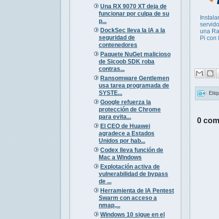
Una RX 9070 XT deja de
funcionar por culpa de su
Instala
p...
servid
DockSec lleva la IA a la
una Ra
seguridad de
Pi con
contenedores
Paquete NuGet malicioso
de Sicoob SDK roba
contras...
Ransomware Gentlemen
usa tarea programada de
SYSTE...
Etiq
Google refuerza la
protección de Chrome
para evita...
0 com
El CEO de Huawei
agradece a Estados
Unidos por hab...
Codex lleva función de
Mac a Windows
Explotación activa de
vulnerabilidad de bypass
de ...
Herramienta de IA Pentest
Swarm con acceso a
nmap,...
Windows 10 sigue en el