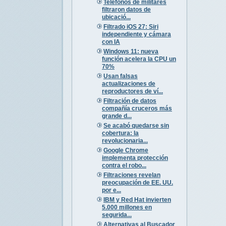
Teléfonos de militares
filtraron datos de
ubicació...
Filtrado iOS 27: Siri
independiente y cámara
con IA
Windows 11: nueva
función acelera la CPU un
70%
Usan falsas
actualizaciones de
reproductores de ví...
Filtración de datos
compañía cruceros más
grande d...
Se acabó quedarse sin
cobertura: la
revolucionaria...
Google Chrome
implementa protección
contra el robo...
Filtraciones revelan
preocupación de EE. UU.
por e...
IBM y Red Hat invierten
5.000 millones en
segurida...
Alternativas al Buscador