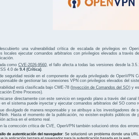
escubierto una vulnerabilidad crítica de escalada de privilegios en O
s locales ejecutar comandos arbitrarios con privilegios elevados a través 
licación.
icada como
CVE-2026-9560
, el fallo afecta a todas las versiones desde la 3.5
SS 4.0 de
9.4 (Crítica)
.
o de seguridad reside en el componente de ayuda privilegiado de OpenVPN 
sponsable de gestionar las conexiones VPN con privilegios elevados del sist
rabilidad está clasificada bajo CWE-78 (
Inyección de Comandos del SO
) y e
cación Entre Procesos).
icarse directamente con este servicio en segundo plano a través del canal
 en el sistema puede inyectar y ejecutar comandos arbitrarios del SO como root
 fue divulgado de manera responsable y se atribuye a los investigadores de 
Ninh. Hasta el momento de la publicación, no existen exploits públicos de
ión activa en el entorno real.
n la corrección crítica de CVE, OpenVPN también solucionó otros dos errore
allo de autenticación del navegador
: Se solucionó un problema donde una URL
ue la aplicación lanzara el navegador para la autenticación basada en la web.