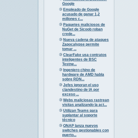
Google
Empleado de Google
acusado de ganar 1,2
millones c...
Paquetes maliciosos de
NuGet de Sicoob roban
crede...
Nueva cadena de ataques
Zapocalypse permite
tomar ...
ClearFake usa contratos
inteligentes de BSC
Testne...
Ingeniero chino de
hardware de AMD habla
sobre RDN...
Jefes ignoran el uso
clandestino de IA por
exceso ...
Webs maliciosas rastrean
visitas analizando la act...
Utilizan Teams para
suplantar al soporte
técnico
QNAP lanza nuevos
switches gestionables con
puerto...