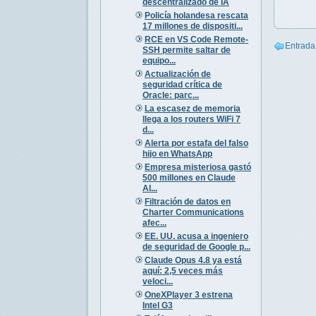
descentralizado de IA
Policía holandesa rescata
17 millones de dispositi...
RCE en VS Code Remote-
Entrada
SSH permite saltar de
equipo...
Actualización de
seguridad crítica de
Oracle: parc...
La escasez de memoria
llega a los routers WiFi 7
d...
Alerta por estafa del falso
hijo en WhatsApp
Empresa misteriosa gastó
500 millones en Claude
AI...
Filtración de datos en
Charter Communications
afec...
EE. UU. acusa a ingeniero
de seguridad de Google p...
Claude Opus 4.8 ya está
aquí: 2,5 veces más
veloci...
OneXPlayer 3 estrena
Intel G3