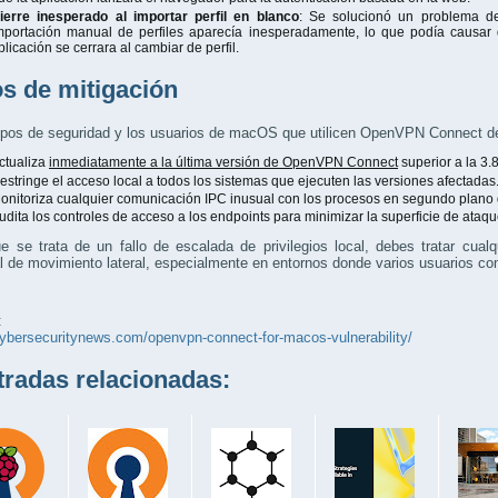
ierre inesperado al importar perfil en blanco
: Se solucionó un problema de
mportación manual de perfiles aparecía inesperadamente, lo que podía causar 
plicación se cerrara al cambiar de perfil.
s de mitigación
ipos de seguridad y los usuarios de macOS que utilicen OpenVPN Connect d
ctualiza
inmediatamente a la última versión de OpenVPN Connect
superior a la 3.8
estringe el acceso local a todos los sistemas que ejecuten las versiones afectadas
onitoriza cualquier comunicación IPC inusual con los procesos en segundo plan
udita los controles de acceso a los endpoints para minimizar la superficie de ataqu
e se trata de un fallo de escalada de privilegios local, debes tratar cua
l de movimiento lateral, especialmente en entornos donde varios usuarios 
:
cybersecuritynews.com/openvpn-connect-for-macos-vulnerability/
adas relacionadas: