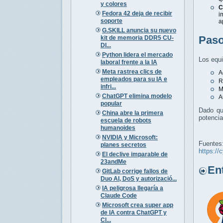
y colores
C
Fedora 42 deja de recibir
i
soporte
a
G.SKILL anuncia su nuevo
Paso
kit de memoria DDR5 CU-
DI...
Python lidera el mercado
Los equ
laboral frente a la IA
Meta rastrea clics de
A
empleados para su IA e
R
infri...
M
ChatGPT elimina modelo
A
popular
Dado qu
China abre la primera
potencia
escuela de robots
humanoides
NVIDIA y Microsoft:
Fuentes
planes secretos
https://
El declive imparable de
23andMe
Entr
GitLab corrige fallos de
Duo AI, DoS y autorizació...
IA peligrosa llegaría a
Claude Code
Microsoft crea super app
de IA contra ChatGPT y
Cl...