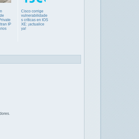
en
Cisco corrige
 de
vulnerabilidade
Private
s críticas en IOS
ltran IP
XE: ¡actualice
rios
ya!
dores.