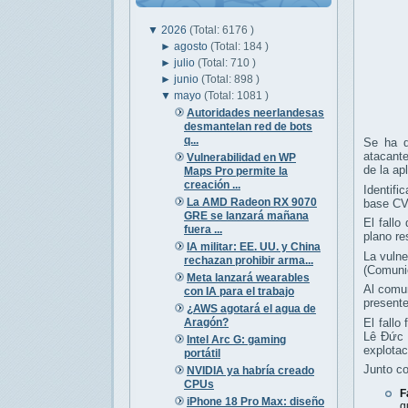
▼
2026
(Total: 6176 )
►
agosto
(Total: 184 )
►
julio
(Total: 710 )
►
junio
(Total: 898 )
▼
mayo
(Total: 1081 )
Autoridades neerlandesas
desmantelan red de bots
q...
Se ha d
atacante
Vulnerabilidad en WP
de la ap
Maps Pro permite la
creación ...
Identif
La AMD Radeon RX 9070
base CV
GRE se lanzará mañana
El fall
fuera ...
plano re
IA militar: EE. UU. y China
La vulne
rechazan prohibir arma...
(Comuni
Meta lanzará wearables
Al comun
con IA para el trabajo
presente
¿AWS agotará el agua de
Aragón?
El fallo
Lê Đức 
Intel Arc G: gaming
explotac
portátil
Junto co
NVIDIA ya habría creado
CPUs
F
iPhone 18 Pro Max: diseño
q