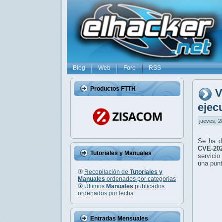
Blog
Web
Foro
RSS
Productos FTTH
V
ejec
jueves, 2
Se ha de
CVE-202
Tutoriales y Manuales
servicio
una pun
Recopilación de
Tutoriales y
Manuales
ordenados por categorías
Últimos
Manuales
publicados
ordenados por fecha
Entradas Mensuales