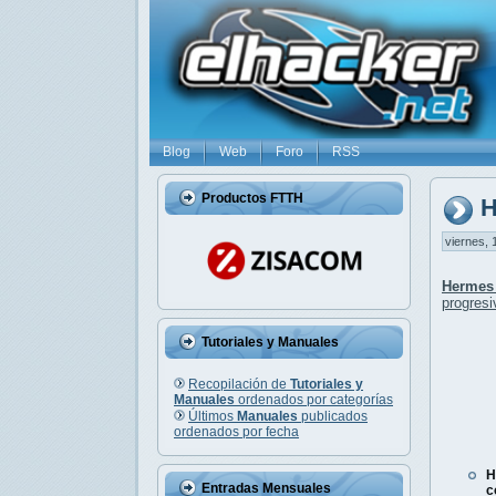
Blog
Web
Foro
RSS
Productos FTTH
H
viernes, 
Hermes
progres
Tutoriales y Manuales
Recopilación de
Tutoriales y
Manuales
ordenados por categorías
Últimos
Manuales
publicados
ordenados por fecha
H
Entradas Mensuales
c