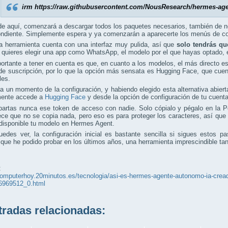
irm https://raw.githubusercontent.com/NousResearch/hermes-agent
 de aquí, comenzará a descargar todos los paquetes necesarios, también de n
ondiente. Simplemente espera y ya comenzarán a aparecerte los menús de co
a herramienta cuenta con una interfaz muy pulida, así que
solo tendrás qu
i quieres elegir una app como WhatsApp, el modelo por el que hayas optado, 
ortante a tener en cuenta es que, en cuanto a los modelos, el más directo e
de suscripción, por lo que la opción más sensata es Hugging Face, que cue
les.
a un momento de la configuración, y habiendo elegido esta alternativa abiert
ente accede a
Hugging Face
y desde la opción de configuración de tu cuent
artas nunca ese token de acceso con nadie. Solo cópialo y pégalo en la 
ce que no se copia nada, pero eso es para proteger los caracteres, así que 
disponible tu modelo en Hermes Agent.
edes ver, la configuración inicial es bastante sencilla si sigues estos 
que he podido probar en los últimos años, una herramienta imprescindible ta
:
computerhoy.20minutos.es/tecnologia/asi-es-hermes-agente-autonomo-ia-creado
6969512_0.html
adas relacionadas: