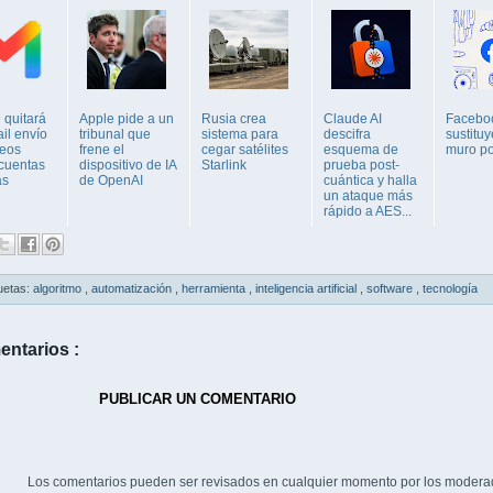
 quitará
Apple pide a un
Rusia crea
Claude AI
Facebo
il envío
tribunal que
sistema para
descifra
sustituy
reos
frene el
cegar satélites
esquema de
muro po
cuentas
dispositivo de IA
Starlink
prueba post-
as
de OpenAI
cuántica y halla
un ataque más
rápido a AES...
uetas:
algoritmo
,
automatización
,
herramienta
,
inteligencia artificial
,
software
,
tecnología
entarios :
PUBLICAR UN COMENTARIO
Los comentarios pueden ser revisados en cualquier momento por los modera