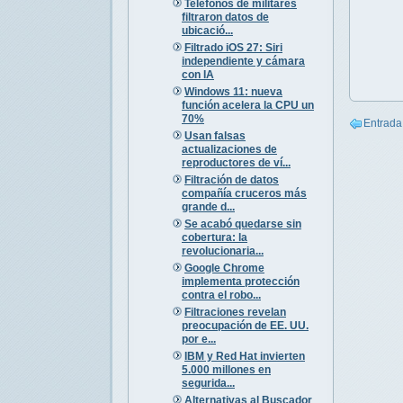
Teléfonos de militares
filtraron datos de
ubicació...
Filtrado iOS 27: Siri
independiente y cámara
con IA
Windows 11: nueva
función acelera la CPU un
70%
Entrada
Usan falsas
actualizaciones de
reproductores de ví...
Filtración de datos
compañía cruceros más
grande d...
Se acabó quedarse sin
cobertura: la
revolucionaria...
Google Chrome
implementa protección
contra el robo...
Filtraciones revelan
preocupación de EE. UU.
por e...
IBM y Red Hat invierten
5.000 millones en
segurida...
Alternativas al Buscador