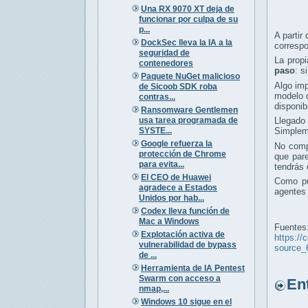
Una RX 9070 XT deja de
funcionar por culpa de su
p...
A partir
DockSec lleva la IA a la
corresp
seguridad de
La propi
contenedores
paso
: s
Paquete NuGet malicioso
Algo imp
de Sicoob SDK roba
modelo 
contras...
disponib
Ransomware Gentlemen
usa tarea programada de
Llegado 
SYSTE...
Simplem
Google refuerza la
No comp
protección de Chrome
que pare
para evita...
tendrás 
El CEO de Huawei
Como pu
agradece a Estados
agentes 
Unidos por hab...
Codex lleva función de
Mac a Windows
Fuentes
Explotación activa de
https://
vulnerabilidad de bypass
source_
de ...
Herramienta de IA Pentest
Swarm con acceso a
Entr
nmap,...
Windows 10 sigue en el