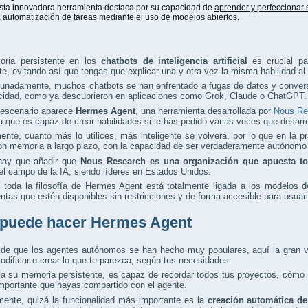
sta innovadora herramienta destaca por su capacidad de
aprender y perfeccionar 
a
automatización de tareas
mediante el uso de modelos abiertos.
ria persistente en los
chatbots de inteligencia artificial
es crucial pa
nte, evitando así que tengas que explicar una y otra vez la misma habilidad al
tunadamente, muchos chatbots se han enfrentado a fugas de datos y convers
acidad, como ya descubrieron en aplicaciones como Grok, Claude o ChatGPT.
 escenario aparece
Hermes Agent
, una herramienta desarrollada por
Nous Re
a que es capaz de crear habilidades si le has pedido varias veces que desarro
nte, cuanto más lo utilices, más inteligente se volverá, por lo que en la p
con memoria a largo plazo, con la capacidad de ser verdaderamente autónomo y
hay que añadir que
Nous Research es una organización que apuesta to
el campo de la IA, siendo líderes en Estados Unidos.
, toda la filosofía de Hermes Agent está totalmente ligada a los modelos 
ntas que estén disponibles sin restricciones y de forma accesible para usuar
puede hacer Hermes Agent
 de que los agentes autónomos se han hecho muy populares, aquí la gran ve
modificar o crear lo que te parezca, según tus necesidades.
a su memoria persistente, es capaz de recordar todos tus proyectos, cómo 
importante que hayas compartido con el agente.
mente, quizá la funcionalidad más importante es la
creación automática de