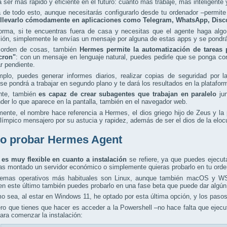
ra ser más rápido y eficiente en el futuro: cuanto más trabaje, más inteligent
 de todo esto, aunque necesitarás configurarlo desde tu ordenador –permite
llevarlo cómodamente en aplicaciones como Telegram, WhatsApp, Discor
forma, si te encuentras fuera de casa y necesitas que el agente haga alg
ión, simplemente le envías un mensaje por alguna de estas apps y se pondrá
 orden de cosas, también
Hermes permite la automatización de tareas
cron"
: con un mensaje en lenguaje natural, puedes pedirle que se ponga co
r pendiente.
mplo, puedes generar informes diarios, realizar copias de seguridad por 
e pondrá a trabajar en segundo plano y te dará los resultados en la plataform
nte, también
es capaz de crear subagentes que trabajan en paralelo
jun
er lo que aparece en la pantalla, también en el navegador web.
ente, el nombre hace referencia a Hermes, el dios griego hijo de Zeus y l
olímpico mensajero por su astucia y rapidez, además de ser el dios de la eloc
 probar Hermes Agent
es muy flexible en cuanto a instalación
se refiere, ya que puedes ejecut
s montado un servidor económico o simplemente quieras probarlo en tu orde
temas operativos más habituales son Linux, aunque también macOS y WS
n este último también puedes probarlo en una fase beta que puede dar algún 
 sea, al estar en Windows 11, he optado por esta última opción, y los pasos 
ro que tienes que hacer es acceder a la Powershell –no hace falta que ejecu
ara comenzar la instalación: