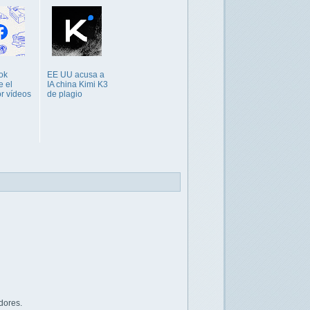
ok
EE UU acusa a
e el
IA china Kimi K3
r vídeos
de plagio
dores.