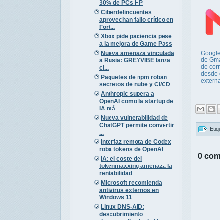
30% de PCs HP
Ciberdelincuentes
aprovechan fallo crítico en
Fort...
Xbox pide paciencia pese
a la mejora de Game Pass
Nueva amenaza vinculada
Google
de Gma
a Rusia: GREYVIBE lanza
de cor
ci...
desde 
Paquetes de npm roban
extern
secretos de nube y CI/CD
Anthropic supera a
OpenAI como la startup de
IA má...
Nueva vulnerabilidad de
ChatGPT permite convertir
Etiq
...
Interfaz remota de Codex
roba tokens de OpenAI
0 com
IA: el coste del
tokenmaxxing amenaza la
rentabilidad
Microsoft recomienda
antivirus externos en
Windows 11
Linux DNS-AID:
descubrimiento