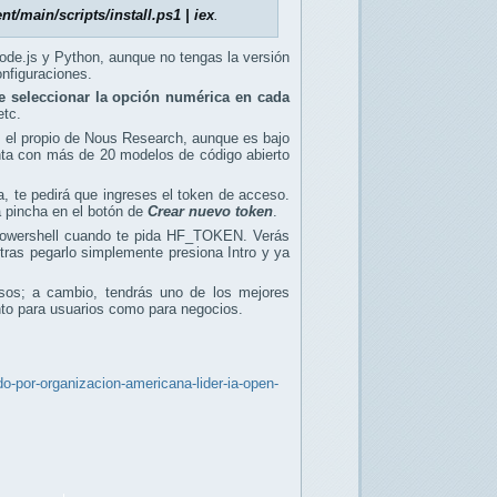
/main/scripts/install.ps1 | iex
.
ode.js y Python, aunque no tengas la versión
nfiguraciones.
e seleccionar la opción numérica en cada
etc.
s el propio de Nous Research, aunque es bajo
nta con más de 20 modelos de código abierto
a, te pedirá que ingreses el token de acceso.
a pincha en el botón de
Crear nuevo token
.
Powershell cuando te pida HF_TOKEN. Verás
tras pegarlo simplemente presiona Intro y ya
pasos; a cambio, tendrás uno de los mejores
nto para usuarios como para negocios.
-por-organizacion-americana-lider-ia-open-