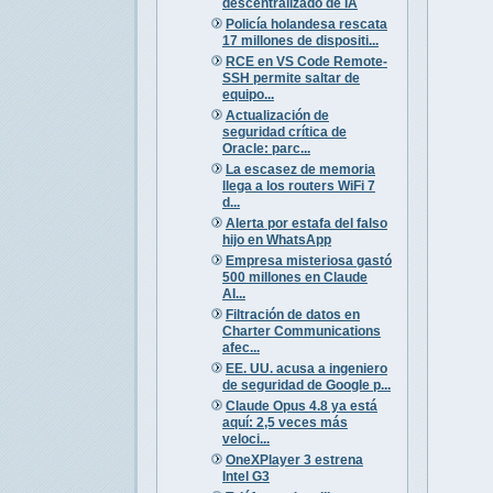
descentralizado de IA
Policía holandesa rescata
17 millones de dispositi...
RCE en VS Code Remote-
SSH permite saltar de
equipo...
Actualización de
seguridad crítica de
Oracle: parc...
La escasez de memoria
llega a los routers WiFi 7
d...
Alerta por estafa del falso
hijo en WhatsApp
Empresa misteriosa gastó
500 millones en Claude
AI...
Filtración de datos en
Charter Communications
afec...
EE. UU. acusa a ingeniero
de seguridad de Google p...
Claude Opus 4.8 ya está
aquí: 2,5 veces más
veloci...
OneXPlayer 3 estrena
Intel G3