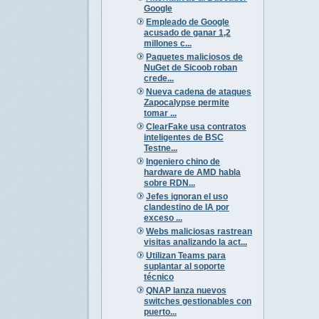
Google
Empleado de Google
acusado de ganar 1,2
millones c...
Paquetes maliciosos de
NuGet de Sicoob roban
crede...
Nueva cadena de ataques
Zapocalypse permite
tomar ...
ClearFake usa contratos
inteligentes de BSC
Testne...
Ingeniero chino de
hardware de AMD habla
sobre RDN...
Jefes ignoran el uso
clandestino de IA por
exceso ...
Webs maliciosas rastrean
visitas analizando la act...
Utilizan Teams para
suplantar al soporte
técnico
QNAP lanza nuevos
switches gestionables con
puerto...