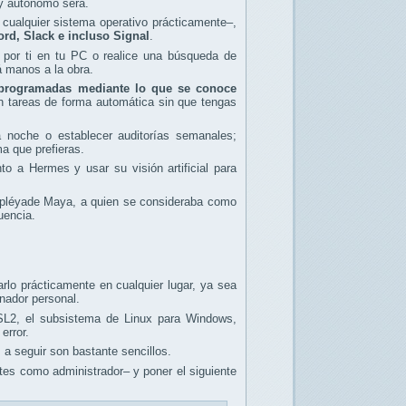
e y autónomo será.
 cualquier sistema operativo prácticamente–,
d, Slack e incluso Signal
.
o por ti en tu PC o realice una búsqueda de
 manos a la obra.
 programadas mediante lo que se conoce
n tareas de forma automática sin que tengas
la noche o establecer auditorías semanales;
a que prefieras.
to a Hermes y usar su visión artificial para
a pléyade Maya, a quien se consideraba como
uencia.
arlo prácticamente en cualquier lugar, ya sea
nador personal.
L2, el subsistema de Linux para Windows,
error.
a seguir son bastante sencillos.
tes como administrador– y poner el siguiente