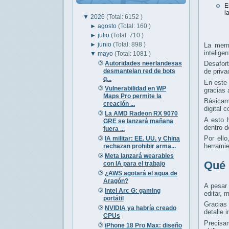
E
l
▼
2026
(Total: 6152 )
►
agosto
(Total: 160 )
►
julio
(Total: 710 )
►
junio
(Total: 898 )
La memo
intelige
▼
mayo
(Total: 1081 )
Autoridades neerlandesas
Desafor
desmantelan red de bots
de priv
q...
En este
Vulnerabilidad en WP
gracias 
Maps Pro permite la
Básicame
creación ...
digital 
La AMD Radeon RX 9070
A esto 
GRE se lanzará mañana
dentro d
fuera ...
Por ello
IA militar: EE. UU. y China
herramie
rechazan prohibir arma...
Meta lanzará wearables
Qué 
con IA para el trabajo
¿AWS agotará el agua de
Aragón?
A pesar
Intel Arc G: gaming
editar, 
portátil
Gracias 
NVIDIA ya habría creado
detalle 
CPUs
Precisa
iPhone 18 Pro Max: diseño