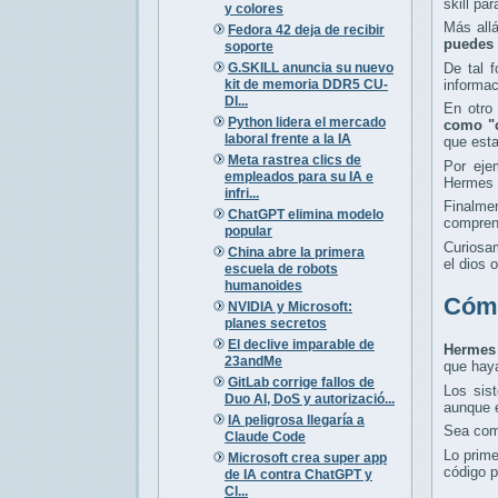
skill pa
y colores
Más allá
Fedora 42 deja de recibir
puedes 
soporte
G.SKILL anuncia su nuevo
De tal 
kit de memoria DDR5 CU-
informac
DI...
En otro
Python lidera el mercado
como "
laboral frente a la IA
que esta
Meta rastrea clics de
Por eje
empleados para su IA e
Hermes s
infri...
Finalme
ChatGPT elimina modelo
comprend
popular
Curiosam
China abre la primera
el dios 
escuela de robots
humanoides
Cómo
NVIDIA y Microsoft:
planes secretos
El declive imparable de
Hermes 
23andMe
que haya
GitLab corrige fallos de
Los sis
Duo AI, DoS y autorizació...
aunque e
IA peligrosa llegaría a
Sea como
Claude Code
Lo prime
Microsoft crea super app
código p
de IA contra ChatGPT y
Cl...