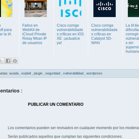
e
Fallos en
Cisco corrige
Cisco corrige
La IA ti
ft para
WebKit de
vulnerabilidade
vulnerabilidade
dificult
ar la IA
iCloud Private
s críticas en IOS
s críticas en
corregir
Relay filtran IP
XE: ¡actualice
Catalyst SD-
vulnera
de usuarios
ya!
WAN
s sin
supervi
human
uetas:
avada
,
exploit
,
plugin
,
seguridad
,
vulnerabilidad
,
wordpress
entarios :
PUBLICAR UN COMENTARIO
Los comentarios pueden ser revisados en cualquier momento por los modera
Serán publicados aquellos que cumplan las siguientes condiciones: