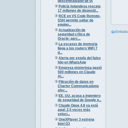
descentralizado de IA
Policía holandesa rescata
17 millones de dispositi...
RCE en VS Code Remote-
SSH permite saltar de
equipo...
Actualización de
Entrada
seguridad crítica de
Oracle: parc...
La escasez de memoria
llega a los routers WiFi 7
d...
Alerta por estafa del falso
hijo en WhatsApp
Empresa misteriosa gastó
500 millones en Claude
AI...
Filtración de datos en
Charter Communications
afec...
EE. UU. acusa a ingeniero
de seguridad de Google p...
Claude Opus 4.8 ya está
aquí: 2,5 veces más
veloci...
OneXPlayer 3 estrena
Intel G3