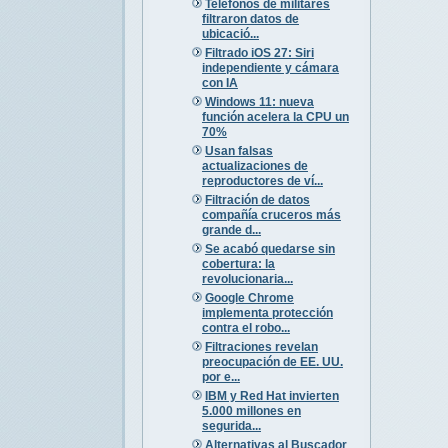
Teléfonos de militares
filtraron datos de
ubicació...
Filtrado iOS 27: Siri
independiente y cámara
con IA
Windows 11: nueva
función acelera la CPU un
70%
Usan falsas
actualizaciones de
reproductores de ví...
Filtración de datos
compañía cruceros más
grande d...
Se acabó quedarse sin
cobertura: la
revolucionaria...
Google Chrome
implementa protección
contra el robo...
Filtraciones revelan
preocupación de EE. UU.
por e...
IBM y Red Hat invierten
5.000 millones en
segurida...
Alternativas al Buscador