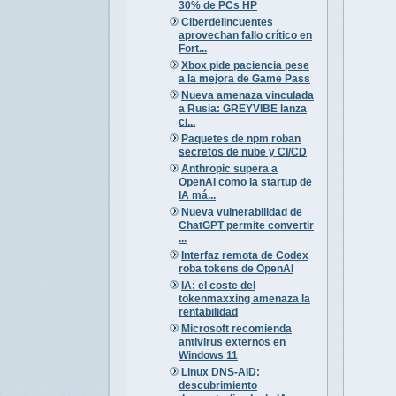
30% de PCs HP
Ciberdelincuentes
aprovechan fallo crítico en
Fort...
Xbox pide paciencia pese
a la mejora de Game Pass
Nueva amenaza vinculada
a Rusia: GREYVIBE lanza
ci...
Paquetes de npm roban
secretos de nube y CI/CD
Anthropic supera a
OpenAI como la startup de
IA má...
Nueva vulnerabilidad de
ChatGPT permite convertir
...
Interfaz remota de Codex
roba tokens de OpenAI
IA: el coste del
tokenmaxxing amenaza la
rentabilidad
Microsoft recomienda
antivirus externos en
Windows 11
Linux DNS-AID:
descubrimiento