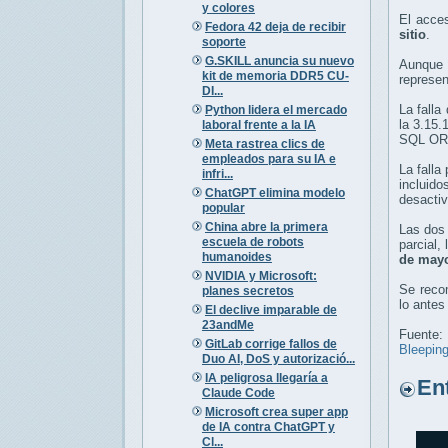
y colores
El acce
Fedora 42 deja de recibir
sitio
.
soporte
G.SKILL anuncia su nuevo
Aunque l
kit de memoria DDR5 CU-
represen
DI...
La falla
Python lidera el mercado
la 3.15.
laboral frente a la IA
SQL ORD
Meta rastrea clics de
empleados para su IA e
La falla
infri...
incluid
ChatGPT elimina modelo
desactiv
popular
China abre la primera
Las dos 
escuela de robots
parcial,
humanoides
de may
NVIDIA y Microsoft:
Se recom
planes secretos
lo antes
El declive imparable de
23andMe
Fuente:
GitLab corrige fallos de
Bleepin
Duo AI, DoS y autorizació...
IA peligrosa llegaría a
Entr
Claude Code
Microsoft crea super app
de IA contra ChatGPT y
Cl...