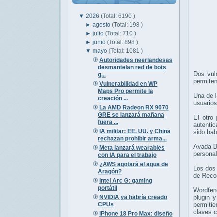
▼
2026
(Total: 6190 )
►
agosto
(Total: 198 )
►
julio
(Total: 710 )
►
junio
(Total: 898 )
▼
mayo
(Total: 1081 )
Autoridades neerlandesas
desmantelan red de bots
Dos vul
q...
permite
Vulnerabilidad en WP
Maps Pro permite la
Una de l
creación ...
usuarios
La AMD Radeon RX 9070
GRE se lanzará mañana
El otro 
fuera ...
autentic
IA militar: EE. UU. y China
sido hab
rechazan prohibir arma...
Avada Bu
Meta lanzará wearables
personal
con IA para el trabajo
¿AWS agotará el agua de
Los dos 
Aragón?
de Recom
Intel Arc G: gaming
portátil
Wordfen
NVIDIA ya habría creado
plugin 
CPUs
permiti
claves c
iPhone 18 Pro Max: diseño