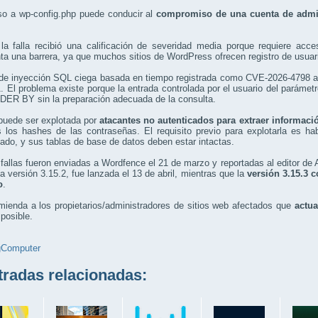
so a wp-config.php puede conducir al
compromiso de una cuenta de admini
a falla recibió una calificación de severidad media porque requiere acces
ta una barrera, ya que muchos sitios de WordPress ofrecen registro de usuar
 de inyección SQL ciega basada en tiempo registrada como CVE-2026-4798 af
1. El problema existe porque la entrada controlada por el usuario del parámet
ER BY sin la preparación adecuada de la consulta.
 puede ser explotada por
atacantes no autenticados para extraer informaci
os los hashes de las contraseñas. El requisito previo para explotarla es 
ado, y sus tablas de base de datos deben estar intactas.
fallas fueron enviadas a Wordfence el 21 de marzo y reportadas al editor de
 la versión 3.15.2, fue lanzada el 13 de abril, mientras que la
versión 3.15.3 
o
.
ienda a los propietarios/administradores de sitios web afectados que
actua
 posible.
gComputer
adas relacionadas: