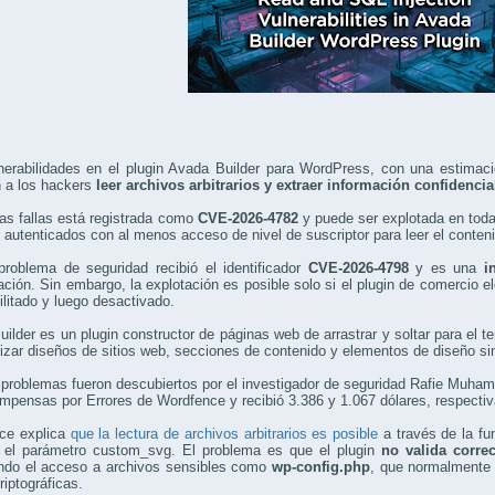
nerabilidades en el plugin Avada Builder para WordPress, con una estima
n a los hackers
leer archivos arbitrarios y extraer información confidencia
as fallas está registrada como
CVE-2026-4782
y puede ser explotada en todas
 autenticados con al menos acceso de nivel de suscriptor para leer el contenid
problema de seguridad recibió el identificador
CVE-2026-4798
y es una
i
ación. Sin embargo, la explotación es posible solo si el plugin de comerc
ilitado y luego desactivado.
ilder es un plugin constructor de páginas web de arrastrar y soltar para el
izar diseños de sitios web, secciones de contenido y elementos de diseño sin
problemas fueron descubiertos por el investigador de seguridad Rafie Muham
pensas por Errores de Wordfence y recibió 3.386 y 1.067 dólares, respectiv
ce explica
que la lectura de archivos arbitrarios es posible
a través de la fu
y el parámetro custom_svg. El problema es que el plugin
no valida corre
endo el acceso a archivos sensibles como
wp-config.php
, que normalmente 
riptográficas.