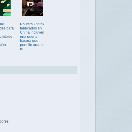
ene
Routers Zbtlink
ades para
fabricados en
China incluyen
bilidade
una puerta
trasera que
sión
permite acceso
a
ro...
dores.