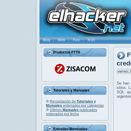
Blog
Web
Foro
RSS
Productos FTTH
F
cred
viernes, 
Se han 
sitios. 
Tutoriales y Manuales
SQL que
urgentem
Recopilación de
Tutoriales y
Manuales
ordenados por categorías
Últimos
Manuales
publicados
ordenados por fecha
Entradas Mensuales