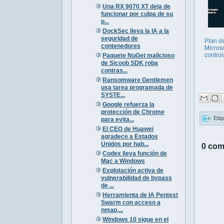
Una RX 9070 XT deja de
funcionar por culpa de su
p...
DockSec lleva la IA a la
seguridad de
Plan d
contenedores
Microso
control
Paquete NuGet malicioso
de Sicoob SDK roba
contras...
Ransomware Gentlemen
usa tarea programada de
SYSTE...
Google refuerza la
protección de Chrome
Etiq
para evita...
El CEO de Huawei
agradece a Estados
Unidos por hab...
0 com
Codex lleva función de
Mac a Windows
Explotación activa de
vulnerabilidad de bypass
de ...
Herramienta de IA Pentest
Swarm con acceso a
nmap,...
Windows 10 sigue en el