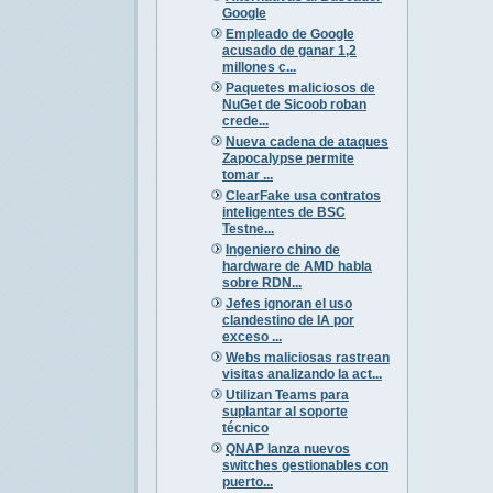
Google
Empleado de Google
acusado de ganar 1,2
millones c...
Paquetes maliciosos de
NuGet de Sicoob roban
crede...
Nueva cadena de ataques
Zapocalypse permite
tomar ...
ClearFake usa contratos
inteligentes de BSC
Testne...
Ingeniero chino de
hardware de AMD habla
sobre RDN...
Jefes ignoran el uso
clandestino de IA por
exceso ...
Webs maliciosas rastrean
visitas analizando la act...
Utilizan Teams para
suplantar al soporte
técnico
QNAP lanza nuevos
switches gestionables con
puerto...