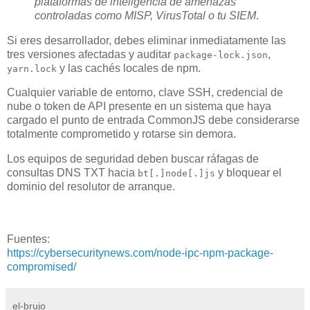
plataformas de inteligencia de amenazas
controladas como MISP, VirusTotal o tu SIEM
.
Si eres desarrollador, debes eliminar inmediatamente las
tres versiones afectadas y auditar
,
package-lock.json
y las cachés locales de npm.
yarn.lock
Cualquier variable de entorno, clave SSH, credencial de
nube o token de API presente en un sistema que haya
cargado el punto de entrada CommonJS debe considerarse
totalmente comprometido y rotarse sin demora.
Los equipos de seguridad deben buscar ráfagas de
consultas DNS TXT hacia
y bloquear el
bt[.]node[.]js
dominio del resolutor de arranque.
Fuentes:
https://cybersecuritynews.com/node-ipc-npm-package-
compromised/
el-brujo