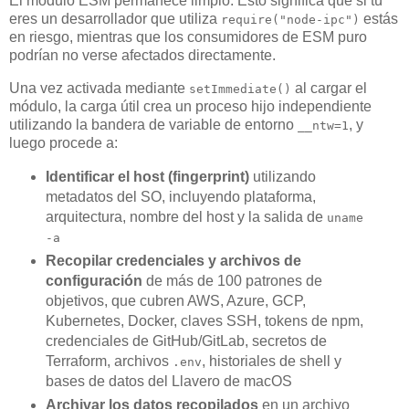
El módulo ESM permanece limpio. Esto significa que si tú
eres un desarrollador que utiliza
estás
require("node-ipc")
en riesgo, mientras que los consumidores de ESM puro
podrían no verse afectados directamente.
Una vez activada mediante
al cargar el
setImmediate()
módulo, la carga útil crea un proceso hijo independiente
utilizando la bandera de variable de entorno
, y
__ntw=1
luego procede a:
Identificar el host (fingerprint)
utilizando
metadatos del SO, incluyendo plataforma,
arquitectura, nombre del host y la salida de
uname
-a
Recopilar credenciales y archivos de
configuración
de más de 100 patrones de
objetivos, que cubren AWS, Azure, GCP,
Kubernetes, Docker, claves SSH, tokens de npm,
credenciales de GitHub/GitLab, secretos de
Terraform, archivos
, historiales de shell y
.env
bases de datos del Llavero de macOS
Archivar los datos recopilados
en un archivo