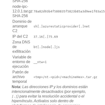
SHA-256
node-ipc-
12.0.1.tar.gz
78a82d93b4f580835f5823b85a3d9ee1f03a15
SHA-256
Dominio de
arranque
sh[.]azurestaticprovider[.]net
C2
IP del C2
37.16[.]75.69
Zona DNS
de
bt[.]node[.]js
exfiltración
Variable de
entorno de
__ntw=1
ejecución
Patrón de
archivo
<tmp>/nt-<pid>/<machineHex>.tar.gz
temporal
Nota:
Las direcciones IP y los dominios están
intencionalmente desactivados (por ejemplo,
) para evitar la resolución accidental o el
[.]
hipervínculo. Actívalos solo dentro de