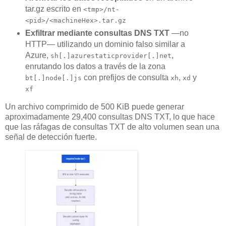
tar.gz escrito en
<tmp>/nt-
<pid>/<machineHex>.tar.gz
Exfiltrar mediante consultas DNS TXT
—no
HTTP— utilizando un dominio falso similar a
Azure,
,
sh[.]azurestaticprovider[.]net
enrutando los datos a través de la zona
con prefijos de consulta
,
y
bt[.]node[.]js
xh
xd
xf
Un archivo comprimido de 500 KiB puede generar
aproximadamente 29,400 consultas DNS TXT, lo que hace
que las ráfagas de consultas TXT de alto volumen sean una
señal de detección fuerte.