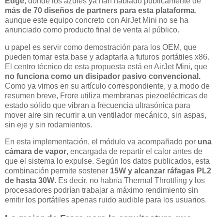
Edge
, donde los azules ya han hablado públicamente de
más de 70 diseños de partners para esta plataforma
,
aunque este equipo concreto con AirJet Mini no se ha
anunciado como producto final de venta al público.
u papel es servir como demostración para los OEM, que
pueden tomar esta base y adaptarla a futuros portátiles x86.
El centro técnico de esta propuesta está en AirJet Mini, que
no funciona como un disipador pasivo convencional.
Como ya vimos en su artículo correspondiente, y a modo de
resumen breve, Frore utiliza membranas piezoeléctricas de
estado sólido que vibran a frecuencia ultrasónica para
mover aire sin recurrir a un ventilador mecánico, sin aspas,
sin eje y sin rodamientos.
En esta implementación, el módulo va acompañado por
una
cámara de vapor
, encargada de repartir el calor antes de
que el sistema lo expulse. Según los datos publicados, esta
combinación permite sostener
15W y alcanzar ráfagas PL2
de hasta 30W
. Es decir, no habría Thermal Throttling y los
procesadores podrían trabajar a máximo rendimiento sin
emitir los portátiles apenas ruido audible para los usuarios.