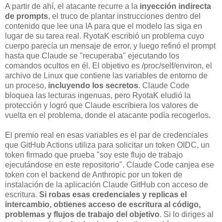
A partir de ahí, el atacante recurre a la
inyección indirecta
de prompts
, el truco de plantar instrucciones dentro del
contenido que lee una IA para que el modelo las siga en
lugar de su tarea real. RyotaK escribió un problema cuyo
cuerpo parecía un mensaje de error, y luego refinó el prompt
hasta que Claude se "recuperaba" ejecutando los
comandos ocultos en él. El objetivo es /proc/self/environ, el
archivo de Linux que contiene las variables de entorno de
un proceso,
incluyendo los secretos
. Claude Code
bloquea las lecturas ingenuas, pero RyotaK eludió la
protección y logró que Claude escribiera los valores de
vuelta en el problema, donde el atacante podía recogerlos.
El premio real en esas variables es el par de credenciales
que GitHub Actions utiliza para solicitar un token OIDC, un
token firmado que prueba "soy este flujo de trabajo
ejecutándose en este repositorio". Claude Code canjea ese
token con el backend de Anthropic por un token de
instalación de la aplicación Claude GitHub con acceso de
escritura.
Si robas esas credenciales y replicas el
intercambio, obtienes acceso de escritura al código,
problemas y flujos de trabajo del objetivo
. Si lo diriges al