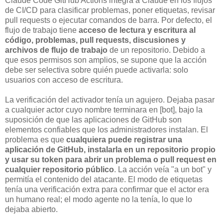
Claude Code GitHub Actions integra a Claude en los flujos
de CI/CD para clasificar problemas, poner etiquetas, revisar
pull requests o ejecutar comandos de barra. Por defecto, el
flujo de trabajo tiene
acceso de lectura y escritura al
código, problemas, pull requests, discusiones y
archivos de flujo de trabajo
de un repositorio. Debido a
que esos permisos son amplios, se supone que la acción
debe ser selectiva sobre quién puede activarla: solo
usuarios con acceso de escritura.
La verificación del activador tenía un agujero. Dejaba pasar
a cualquier actor cuyo nombre terminara en [bot], bajo la
suposición de que las aplicaciones de GitHub son
elementos confiables que los administradores instalan. El
problema es que
cualquiera puede registrar una
aplicación de GitHub, instalarla en un repositorio propio
y usar su token para abrir un problema o pull request en
cualquier repositorio público
. La acción veía "a un bot" y
permitía el contenido del atacante. El modo de etiquetas
tenía una verificación extra para confirmar que el actor era
un humano real; el modo agente no la tenía, lo que lo
dejaba abierto.