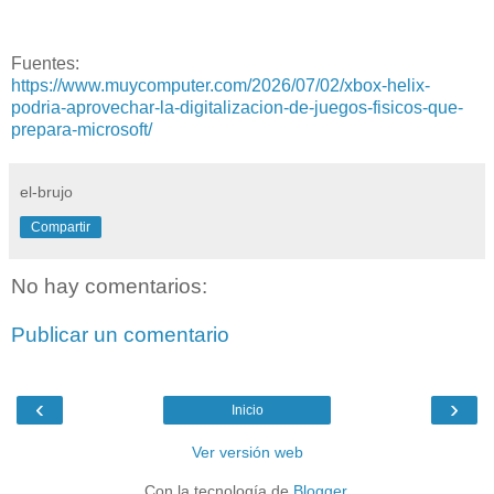
Fuentes:
https://www.muycomputer.com/2026/07/02/xbox-helix-
podria-aprovechar-la-digitalizacion-de-juegos-fisicos-que-
prepara-microsoft/
el-brujo
Compartir
No hay comentarios:
Publicar un comentario
‹
›
Inicio
Ver versión web
Con la tecnología de
Blogger
.