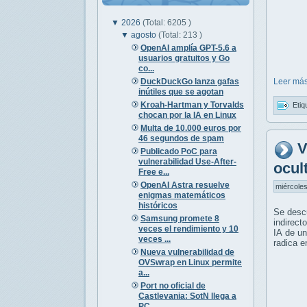
▼
2026
(Total: 6205 )
▼
agosto
(Total: 213 )
OpenAI amplía GPT-5.6 a
usuarios gratuitos y Go
co...
DuckDuckGo lanza gafas
Leer más
inútiles que se agotan
Kroah-Hartman y Torvalds
Etiq
chocan por la IA en Linux
Multa de 10.000 euros por
46 segundos de spam
V
Publicado PoC para
vulnerabilidad Use-After-
ocul
Free e...
OpenAI Astra resuelve
miércoles
enigmas matemáticos
históricos
Se desc
Samsung promete 8
indirect
veces el rendimiento y 10
IA de un
veces ...
radica e
Nueva vulnerabilidad de
OVSwrap en Linux permite
a...
Port no oficial de
Castlevania: SotN llega a
PC