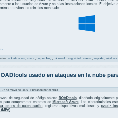
amente a los usuarios de Azure y no a las instalaciones locales. El objetivo e
ntras se evitan los reinicios mensuales.
 »
uetas:
actualizacion
,
azure
,
hotpatching
,
microsoft
,
seguridad
,
server
,
soporte
,
windows
OADtools usado en ataques en la nube para
, 27 de mayo de 2026 | Publicado por el-brujo
ework de seguridad de código abierto
ROADtools
, diseñado originalmente 
es para comprometer entornos de
Microsoft Azure
. Los cibercriminales es
bar tokens de autenticación
, registrar dispositivos maliciosos y
evadir lo
s (MFA)
.