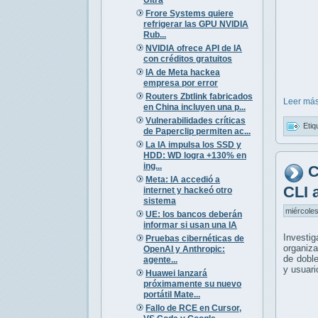
Frore Systems quiere
refrigerar las GPU NVIDIA
Rub...
NVIDIA ofrece API de IA
con créditos gratuitos
IA de Meta hackea
empresa por error
Routers Zbtlink fabricados
Leer más
en China incluyen una p...
Vulnerabilidades críticas
Etiq
de Paperclip permiten ac...
La IA impulsa los SSD y
HDD: WD logra +130% en
ing...
C
Meta: IA accedió a
CLI 
internet y hackeó otro
sistema
miércoles
UE: los bancos deberán
informar si usan una IA
Investi
Pruebas cibernéticas de
organiza
OpenAI y Anthropic:
de doble
agente...
y usuari
Huawei lanzará
próximamente su nuevo
portátil Mate...
Fallo de RCE en Cursor,