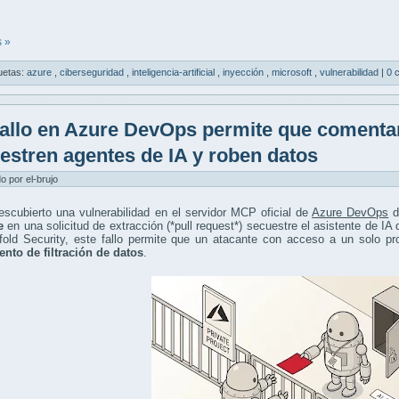
 »
uetas:
azure
,
ciberseguridad
,
inteligencia-artificial
,
inyección
,
microsoft
,
vulnerabilidad
|
0 
allo en Azure DevOps permite que comentar
estren agentes de IA y roben datos
do por el-brujo
scubierto una vulnerabilidad en el servidor MCP oficial de
Azure DevOps
d
e
en una solicitud de extracción (*pull request*) secuestre el asistente de IA
fold Security, este fallo permite que un atacante con acceso a un solo pr
ento de filtración de datos
.