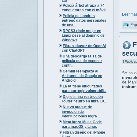
Policía árbol atrapa a 74
conductores con el móvil
Leer más
Policía de Londres
entregó datos personales
de una...
Etiq
RPCS3 rinde mejor en
Linux pese al dominio de
Windows
F
Filtran altavoz de OpenAI
con ChatGPT
secu
Una descarga falsa de
película puede exponer
| Publica
contr...
Gemini reemplaza al
Se ha de
Asistente de Google en
invisibl
Android
de Mani
La IA tiene dificultades
instrum
para corregir vulnerabili...
Digi elimina restricción
router neutro en fibra 10...
Nuevo ataque de
inyección de
interrupciones logra ...
Meta lanza Muse Code
para macOS y Linux
Filtran diseño del iPhone
Ultra