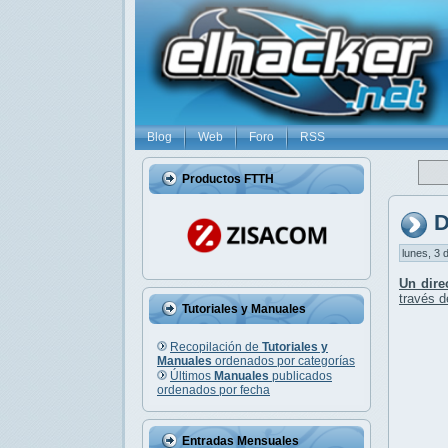
Blog
Web
Foro
RSS
Productos FTTH
D
lunes, 3 
Un dire
través d
Tutoriales y Manuales
Recopilación de
Tutoriales y
Manuales
ordenados por categorías
Últimos
Manuales
publicados
ordenados por fecha
Entradas Mensuales