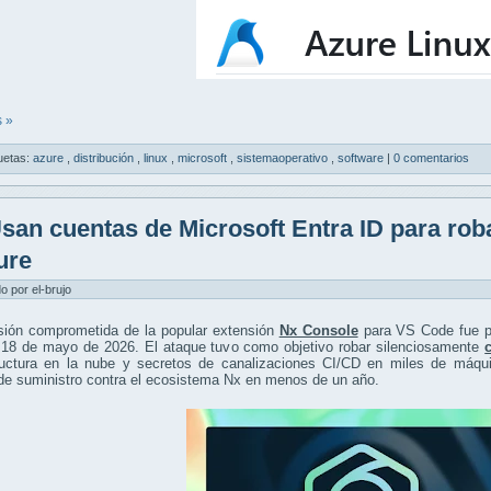
 »
uetas:
azure
,
distribución
,
linux
,
microsoft
,
sistemaoperativo
,
software
|
0 comentarios
san cuentas de Microsoft Entra ID para rob
ure
do por el-brujo
sión comprometida de la popular extensión
Nx Console
para VS Code fue pu
 18 de mayo de 2026. El ataque tuvo como objetivo robar silenciosamente
tructura en la nube y secretos de canalizaciones CI/CD en miles de máqu
de suministro contra el ecosistema Nx en menos de un año.