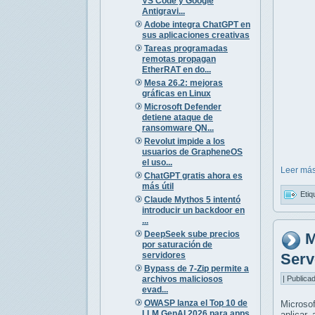
VS Code y Google
Antigravi...
Adobe integra ChatGPT en
sus aplicaciones creativas
Tareas programadas
remotas propagan
EtherRAT en do...
Mesa 26.2: mejoras
gráficas en Linux
Microsoft Defender
detiene ataque de
ransomware QN...
Revolut impide a los
usuarios de GrapheneOS
el uso...
Leer más
ChatGPT gratis ahora es
más útil
Etiq
Claude Mythos 5 intentó
introducir un backdoor en
...
DeepSeek sube precios
M
por saturación de
servidores
Serv
Bypass de 7-Zip permite a
archivos maliciosos
| Publica
evad...
OWASP lanza el Top 10 de
Microso
LLM GenAI 2026 para apps
aplicar 