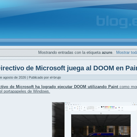
Mostrando entradas con la etiqueta
azure
.
Mostrar tod
irectivo de Microsoft juega al DOOM en Pai
de agosto de 2026 | Publicado por el-brujo
ctivo de Microsoft ha logrado ejecutar DOOM utilizando Paint
como moni
el portapapeles de Windows.