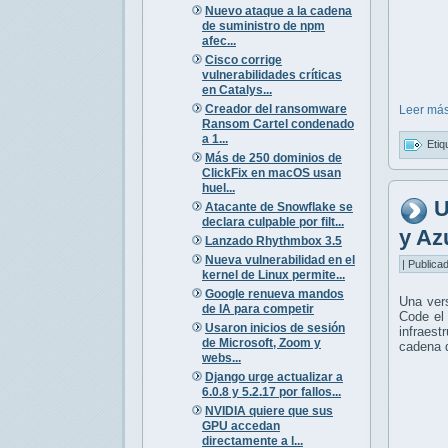
Nuevo ataque a la cadena
de suministro de npm
afec...
Cisco corrige
vulnerabilidades críticas
en Catalys...
Creador del ransomware
Leer más
Ransom Cartel condenado
a 1...
Etiq
Más de 250 dominios de
ClickFix en macOS usan
huel...
U
Atacante de Snowflake se
declara culpable por filt...
y Az
Lanzado Rhythmbox 3.5
Nueva vulnerabilidad en el
| Publica
kernel de Linux permite...
Google renueva mandos
Una ver
de IA para competir
Code el
Usaron inicios de sesión
infraes
de Microsoft, Zoom y
cadena 
webs...
Django urge actualizar a
6.0.8 y 5.2.17 por fallos...
NVIDIA quiere que sus
GPU accedan
directamente a l...