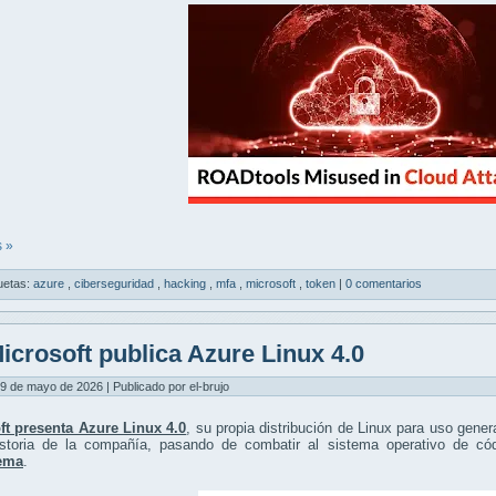
 »
uetas:
azure
,
ciberseguridad
,
hacking
,
mfa
,
microsoft
,
token
|
0 comentarios
icrosoft publica Azure Linux 4.0
9 de mayo de 2026 | Publicado por el-brujo
ft presenta Azure Linux 4.0
, su propia distribución de Linux para uso gene
istoria de la compañía, pasando de combatir al sistema operativo de có
ema
.