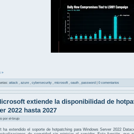
 »
uetas:
attack
,
azure
,
cybersecurity
,
microsoft
,
oauth
,
password
|
0 comentarios
icrosoft extiende la disponibilidad de hot
er 2022 hasta 2027
do por el-brujo
ft ha extendido el soporte de hotpatching para Windows Server 2022 Datace
actualizaciones de seguridad sin reiniciar el servidor. Esta función, que 