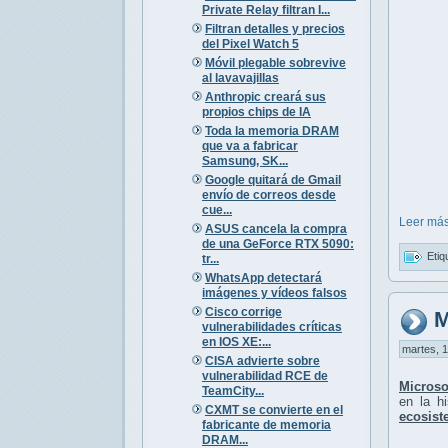
Private Relay filtran I...
Filtran detalles y precios
del Pixel Watch 5
Móvil plegable sobrevive
al lavavajillas
Anthropic creará sus
propios chips de IA
Toda la memoria DRAM
que va a fabricar
Samsung, SK...
Google quitará de Gmail
envío de correos desde
cue...
Leer más
ASUS cancela la compra
de una GeForce RTX 5090:
Etiq
tr...
WhatsApp detectará
imágenes y vídeos falsos
Cisco corrige
M
vulnerabilidades críticas
en IOS XE:...
martes, 1
CISA advierte sobre
vulnerabilidad RCE de
Microso
TeamCity...
en la h
CXMT se convierte en el
ecosist
fabricante de memoria
DRAM...