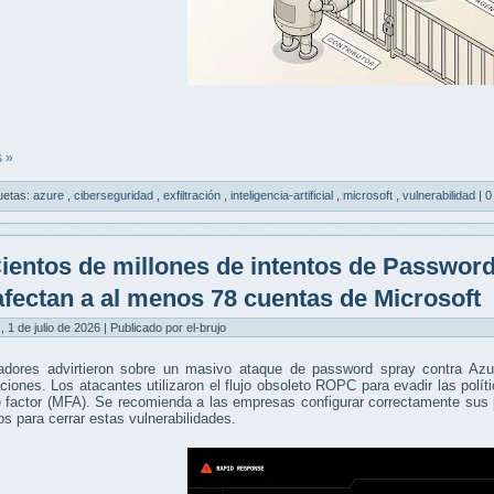
 »
uetas:
azure
,
ciberseguridad
,
exfiltración
,
inteligencia-artificial
,
microsoft
,
vulnerabilidad
|
0
ientos de millones de intentos de Passwor
afectan a al menos 78 cuentas de Microsoft
, 1 de julio de 2026 | Publicado por el-brujo
gadores advirtieron sobre un masivo ataque de password spray contra A
ciones. Los atacantes utilizaron el flujo obsoleto ROPC para evadir las polít
 factor (MFA). Se recomienda a las empresas configurar correctamente sus 
os para cerrar estas vulnerabilidades.