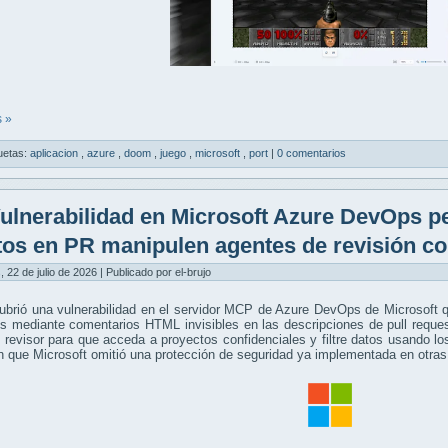
 »
uetas:
aplicacion
,
azure
,
doom
,
juego
,
microsoft
,
port
|
0 comentarios
ulnerabilidad en Microsoft Azure DevOps p
tos en PR manipulen agentes de revisión co
, 22 de julio de 2026 | Publicado por el-brujo
ubrió una vulnerabilidad en el servidor MCP de Azure DevOps de Microsoft 
os mediante comentarios HTML invisibles en las descripciones de pull requ
 revisor para que acceda a proyectos confidenciales y filtre datos usando l
n que Microsoft omitió una protección de seguridad ya implementada en otras