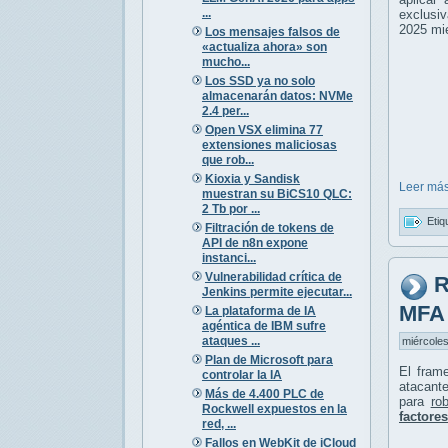
...
exclusiv
2025 mie
Los mensajes falsos de
«actualiza ahora» son
mucho...
Los SSD ya no solo
almacenarán datos: NVMe
2.4 per...
Open VSX elimina 77
extensiones maliciosas
que rob...
Kioxia y Sandisk
Leer más
muestran su BiCS10 QLC:
2 Tb por ...
Etiq
Filtración de tokens de
API de n8n expone
instanci...
Vulnerabilidad crítica de
R
Jenkins permite ejecutar...
MFA
La plataforma de IA
agéntica de IBM sufre
ataques ...
miércoles
Plan de Microsoft para
El fram
controlar la IA
atacant
Más de 4.400 PLC de
para
ro
Rockwell expuestos en la
factore
red, ...
Fallos en WebKit de iCloud