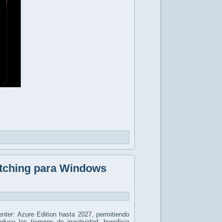
patching para Windows
nter: Azure Edition hasta 2027, permitiendo
reduce los tiempos de inactividad, beneficia