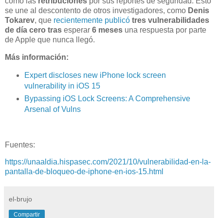
como las
retribuciones
por sus reportes de seguridad. Esto
se une al descontento de otros investigadores, como
Denis
Tokarev
, que
recientemente publicó
tres vulnerabilidades
de día cero
tras
esperar
6 meses
una respuesta por parte
de Apple que nunca llegó.
Más información:
Expert discloses new iPhone lock screen
vulnerability in iOS 15
Bypassing iOS Lock Screens: A Comprehensive
Arsenal of Vulns
Fuentes:
https://unaaldia.hispasec.com/2021/10/vulnerabilidad-en-la-
pantalla-de-bloqueo-de-iphone-en-ios-15.html
el-brujo
Compartir