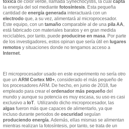
tóxica
de color verde, llamada Synechocystis, la cual
capta
la energía del sol mediante
fotosíntesis
. Esta pequeña
cantidad de
energía generada
interactuará con un
electrodo
que, a su vez, alimentará al microprocesador.
Este equipo, con un
tamaño
comparable al de una
pila AA
,
está fabricado con materiales baratos y en gran medida
reciclables, por tanto, puede
producirse en masa
. Por parte
de los investigadores, estos opinan que sería útil en
lugares
remotos
y situaciones donde no tengamos acceso a
Internet
.
El microprocesador usado en este experimento no sería otro
que un
ARM Cortex M0+
, considerado el más pequeño de
los procesadores ARM. De hecho, en junio de 2018, fue
empleado para crear el
ordenador más pequeño
del
mundo y aunque su potencia es muy escasa, su uso es casi
exclusivo a
IoT
. Utilizando dicho microprocesador, las
algas
fueron más que capaces de alimentarlo, ya que
incluso durante periodos de
oscuridad
seguían
produciendo energía
. Además, ellas mismas se alimentan
mientras realizan la fotosíntesis, por tanto, se trata de un