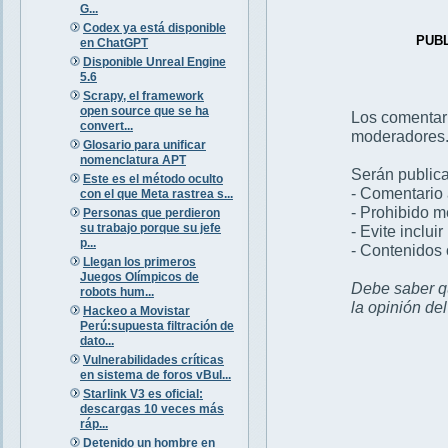
G...
Codex ya está disponible
PUB
en ChatGPT
Disponible Unreal Engine
5.6
Scrapy, el framework
open source que se ha
Los comentar
convert...
moderadores
Glosario para unificar
nomenclatura APT
Serán publica
Este es el método oculto
- Comentario 
con el que Meta rastrea s...
- Prohibido 
Personas que perdieron
su trabajo porque su jefe
- Evite inclui
p...
- Contenidos 
Llegan los primeros
Juegos Olímpicos de
Debe saber qu
robots hum...
la opinión de
Hackeo a Movistar
Perú:supuesta filtración de
dato...
Vulnerabilidades críticas
en sistema de foros vBul...
Starlink V3 es oficial:
descargas 10 veces más
ráp...
Detenido un hombre en