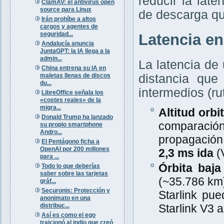
reducir la lat
ClamAV: el antivirus open
source para Linux
de descarga qu
Irán prohíbe a altos
cargos y agentes de
seguridad...
Latencia en
Andalucía anuncia
JuntaGPT: la IA llega a la
admin...
La latencia de
China entrena su IA en
maletas llenas de discos
distancia que
du...
intermedios (ru
LibreOffice señala los
«costes reales» de la
migra...
Altitud orbit
Donald Trump ha lanzado
comparació
su propio smartphone
Andro...
propagación
El Pentágono ficha a
OpenAI por 200 millones
2,3 ms ida
(V
para ...
Órbita baj
Todo lo que deberías
saber sobre las tarjetas
(~35.786 km)
gráf...
Securonis: Protección y
Starlink pu
anonimato en una
distribuc...
Starlink V3 
Así es como el ego
traicionó al indio que creó