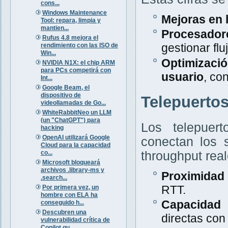
cons...
Windows Maintenance
Mejoras en 
Tool: repara, limpia y
mantien...
Procesador
Rufus 4.8 mejora el
gestionar flu
rendimiento con las ISO de
Win...
Optimizació
NVIDIA N1X: el chip ARM
para PCs competirá con
usuario
, co
Int...
Google Beam, el
dispositivo de
Telepuertos
videollamadas de Go...
WhiteRabbitNeo un LLM
(un "ChatGPT") para
Los telepuer
hacking
OpenAI utilizará Google
conectan los s
Cloud para la capacidad
co...
throughput rea
Microsoft bloqueará
archivos .library-ms y
Proximidad 
.search...
RTT.
Por primera vez, un
hombre con ELA ha
Capacidad 
conseguido h...
Descubren una
directas con
vulnerabilidad crítica de
Copilot qu...