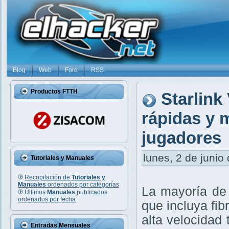
Blog
Web
Foro
RSS
Productos FTTH
Starlink
rápidas y m
jugadores
lunes, 2 de junio
Tutoriales y Manuales
Recopilación de
Tutoriales y
Manuales
ordenados por categorías
La mayoría de 
Últimos
Manuales
publicados
ordenados por fecha
que incluya fibr
alta velocidad
Entradas Mensuales