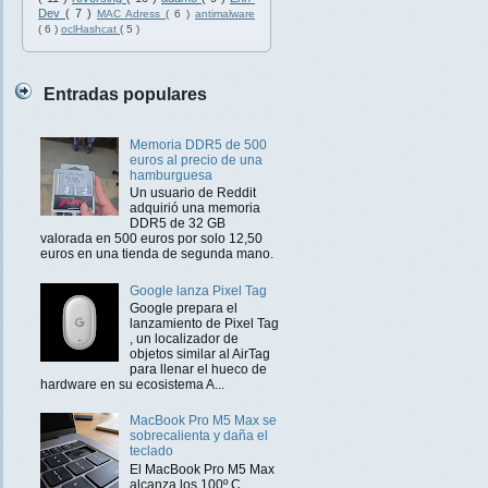
Dev
( 7 )
MAC Adress
( 6 )
antimalware
( 6 )
oclHashcat
( 5 )
Entradas populares
Memoria DDR5 de 500
euros al precio de una
hamburguesa
Un usuario de Reddit
adquirió una memoria
DDR5 de 32 GB
valorada en 500 euros por solo 12,50
euros en una tienda de segunda mano.
Google lanza Pixel Tag
Google prepara el
lanzamiento de Pixel Tag
, un localizador de
objetos similar al AirTag
para llenar el hueco de
hardware en su ecosistema A...
MacBook Pro M5 Max se
sobrecalienta y daña el
teclado
El MacBook Pro M5 Max
alcanza los 100º C ,