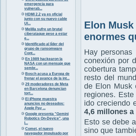
emergencia para
vulnerab...
HDMI 2.2 ya es oficial
junto con su nuevo cable
Elon Musk 
Ul...
Melilla sufre un brutal
enormes qu
ciberataque pese a estar
e...
Identificado al líder del
grupo de ransomware
Hay personas 
Cont...
conexión por 
En 1989 hackearon la
NASA con un mensaje que
cobertura tamp
sembr...
Bosch acusa a Europa de
resto del mund
frenar el avance de la int...
29 moderadores de Meta
de Elon Musk q
en Barcelona denuncian
regiones. Est
tort...
El iPhone muestra
ido creciendo
anuncios no deseados:
Apple Pay ...
4,6 millones a
Google presenta "Gemini
Robotics On-Device", una
Esto se debe a
I...
sino que tambi
Comet, el nuevo
navegador impulsado por