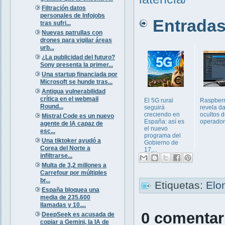
Filtración datos
personales de Infojobs
Entradas 
tras sufri...
Nuevas patrullas con
drones para vigilar áreas
urb...
¿La publicidad del futuro?
Sony presenta la primer...
Una startup financiada por
Microsoft se hunde tras...
Antigua vulnerabilidad
crítica en el webmail
El 5G rural
Raspberr
Round...
seguirá
revela d
creciendo en
ocultos d
Mistral Code es un nuevo
España: así es
operado
agente de IA capaz de
el nuevo
esc...
programa del
Una tiktoker ayudó a
Gobierno de
Corea del Norte a
17,...
infiltrarse...
Multa de 3,2 millones a
Carrefour por múltiples
br...
Etiquetas:
Elo
España bloquea una
media de 235.600
llamadas y 10....
0 comentar
DeepSeek es acusada de
copiar a Gemini, la IA de