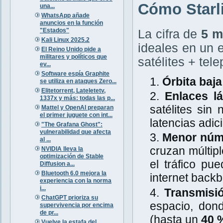
Cómo Starli
una...
WhatsApp añade
anuncios en la función
"Estados"
La cifra de
5 m
Kali Linux 2025.2
ideales en un e
El Reino Unido pide a
militares y políticos que
satélites + tel
ev...
Software espía Graphite
Órbita baj
se utiliza en ataques Zero...
Elitetorrent, Lateletetv,
Enlaces lá
1337x y más: todas las p...
satélites sin
Mattel y OpenAI preparan
el primer juguete con int...
latencias adici
"The Grafana Ghost":
vulnerabilidad que afecta
Menor núme
al ...
cruzan múltipl
NVIDIA lleva la
optimización de Stable
el tráfico pu
Diffusion a...
Bluetooth 6.0 mejora la
internet back
experiencia con la norma
i...
Transmisi
ChatGPT prioriza su
espacio, don
supervivencia por encima
de pr...
(hasta un
40 
Vuelve la estafa del