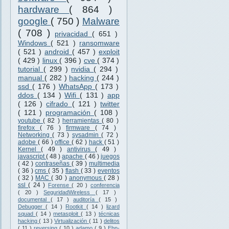
hardware
( 864 )
google
( 750 )
Malware
( 708 )
privacidad
( 651 )
Windows
( 521 )
ransomware
( 521 )
android
( 457 )
exploit
( 429 )
linux
( 396 )
cve
( 374 )
tutorial
( 299 )
nvidia
( 294 )
manual
( 282 )
hacking
( 244 )
ssd
( 176 )
WhatsApp
( 173 )
ddos
( 134 )
Wifi
( 131 )
app
( 126 )
cifrado
( 121 )
twitter
( 121 )
programación
( 108 )
youtube
( 82 )
herramientas
( 80 )
firefox
( 76 )
firmware
( 74 )
Networking
( 73 )
sysadmin
( 72 )
adobe
( 66 )
office
( 62 )
hack
( 51 )
Kernel
( 49 )
antivirus
( 49 )
javascript
( 48 )
apache
( 46 )
juegos
( 42 )
contraseñas
( 39 )
multimedia
( 36 )
cms
( 35 )
flash
( 33 )
eventos
( 32 )
MAC
( 30 )
anonymous
( 28 )
ssl
( 24 )
Forense
( 20 )
conferencia
( 20 )
SeguridadWireless
( 17 )
documental
( 17 )
auditoría
( 15 )
Debugger
( 14 )
Rootkit
( 14 )
lizard
squad
( 14 )
metasploit
( 13 )
técnicas
hacking
( 13 )
Virtualización
( 11 )
delitos
( 11 )
reversing
( 10 )
adamo
( 9 )
Ehn-