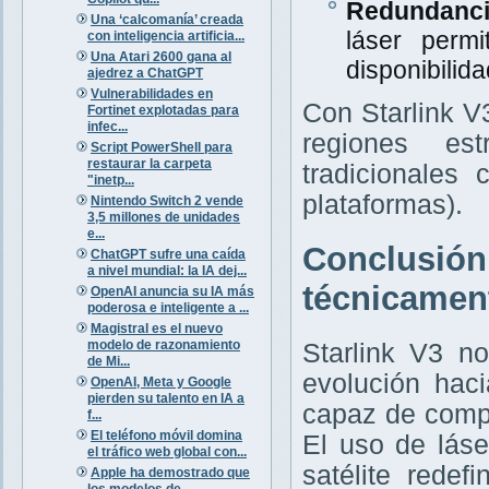
Redundanci
Una ‘calcomanía’ creada
láser permi
con inteligencia artificia...
Una Atari 2600 gana al
disponibilidad
ajedrez a ChatGPT
Vulnerabilidades en
Con Starlink V
Fortinet explotadas para
infec...
regiones est
Script PowerShell para
restaurar la carpeta
tradicionale
"inetp...
plataformas).
Nintendo Switch 2 vende
3,5 millones de unidades
e...
Conclusión
ChatGPT sufre una caída
a nivel mundial: la IA dej...
técnicament
OpenAI anuncia su IA más
poderosa e inteligente a ...
Magistral es el nuevo
modelo de razonamiento
Starlink V3 n
de Mi...
evolución ha
OpenAI, Meta y Google
pierden su talento en IA a
capaz de compet
f...
El teléfono móvil domina
El uso de láse
el tráfico web global con...
satélite redef
Apple ha demostrado que
los modelos de