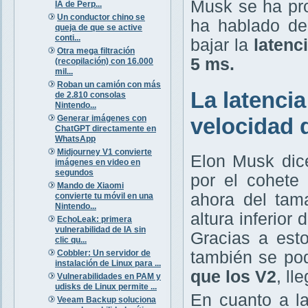
Musk se ha pr
IA de Perp...
Un conductor chino se
ha hablado de 
queja de que se active
conti...
bajar la
latenc
Otra mega filtración
5 ms.
(recopilación) con 16.000
mil...
Roban un camión con más
La latencia
de 2.810 consolas
Nintendo...
Generar imágenes con
velocidad 
ChatGPT directamente en
WhatsApp
Midjourney V1 convierte
Elon Musk dice
imágenes en video en
segundos
por el cohete
Mando de Xiaomi
ahora del tam
convierte tu móvil en una
Nintendo...
altura inferior
EchoLeak: primera
vulnerabilidad de IA sin
Gracias a est
clic qu...
Cobbler: Un servidor de
también se pod
instalación de Linux para ...
que los V2
, ll
Vulnerabilidades en PAM y
udisks de Linux permite ...
En cuanto a l
Veeam Backup soluciona