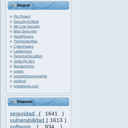
Blogroll
Flu Project
Security At Work
We Live Security
Blog Segu-Info
HackPlayers
TheHackerWay
CyberHades
La9deAnon
DerechoDeLaRed
Snifer@L4b's
BandaAncha
ugeek
ochobitshacenunbyte
voidnull
lynksthings.com
Etiquetas
seguridad
( 1641 )
vulnerabilidad
( 1613 )
software
( 934 )