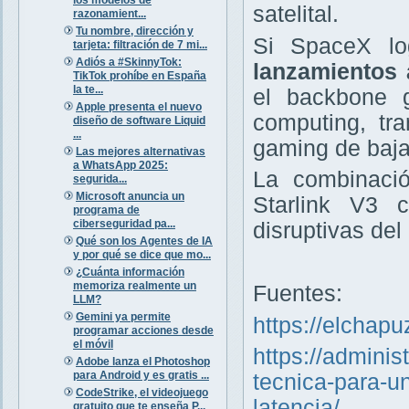
satelital.
razonamient...
Tu nombre, dirección y
Si SpaceX lo
tarjeta: filtración de 7 mi...
Adiós a #SkinnyTok:
lanzamientos 
TikTok prohíbe en España
la te...
el backbone g
Apple presenta el nuevo
computing, tr
diseño de software Liquid
...
gaming de baja
Las mejores alternativas
a WhatsApp 2025:
La combinació
segurida...
Microsoft anuncia un
Starlink V3 
programa de
ciberseguridad pa...
disruptivas del
Qué son los Agentes de IA
y por qué se dice que mo...
¿Cuánta información
memoriza realmente un
Fuentes:
LLM?
Gemini ya permite
https://elchapu
programar acciones desde
el móvil
https://adminis
Adobe lanza el Photoshop
para Android y es gratis ...
tecnica-para-un
CodeStrike, el videojuego
latencia/
gratuito que te enseña P...