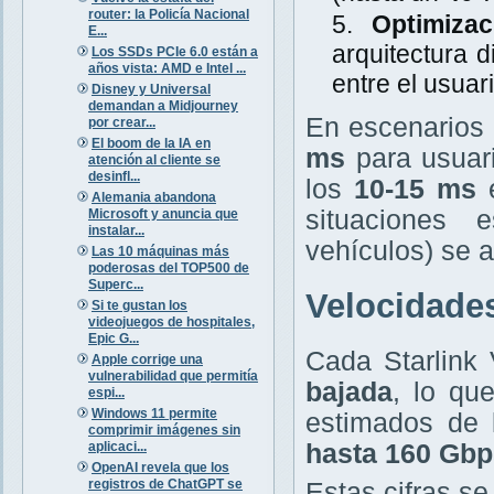
router: la Policía Nacional
Optimiza
E...
arquitectura d
Los SSDs PCIe 6.0 están a
años vista: AMD e Intel ...
entre el usuar
Disney y Universal
demandan a Midjourney
En escenarios r
por crear...
El boom de la IA en
ms
para usuari
atención al cliente se
desinfl...
los
10-15 ms
e
Alemania abandona
situaciones 
Microsoft y anuncia que
instalar...
vehículos) se 
Las 10 máquinas más
poderosas del TOP500 de
Superc...
Velocidade
Si te gustan los
videojuegos de hospitales,
Epic G...
Cada Starlink
Apple corrige una
vulnerabilidad que permitía
bajada
, lo qu
espi...
Windows 11 permite
estimados de 
comprimir imágenes sin
aplicaci...
hasta 160 Gbp
OpenAI revela que los
registros de ChatGPT se
Estas cifras se