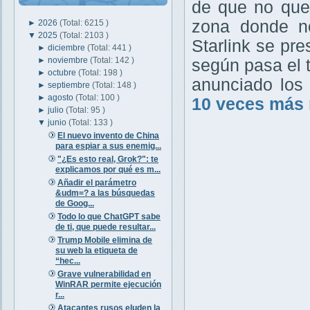
de que no quer
zona donde no
►
2026
(Total: 6215 )
▼
2025
(Total: 2103 )
Starlink se pr
►
diciembre
(Total: 441 )
►
noviembre
(Total: 142 )
según pasa el
►
octubre
(Total: 198 )
anunciado lo
►
septiembre
(Total: 148 )
►
agosto
(Total: 100 )
10 veces más 
►
julio
(Total: 95 )
▼
junio
(Total: 133 )
El nuevo invento de China
para espiar a sus enemig...
"¿Es esto real, Grok?": te
explicamos por qué es m...
Añadir el parámetro
&udm=? a las búsquedas
de Goog...
Todo lo que ChatGPT sabe
de ti, que puede resultar...
Trump Mobile elimina de
su web la etiqueta de
“hec...
Grave vulnerabilidad en
WinRAR permite ejecución
r...
Atacantes rusos eluden la