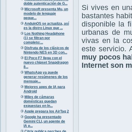
doble autenticación de G...
Si vives en un
Microsoft presenta Mu, un
modelo de lenguaje
bastantes habi
peque...
disponible la 
AnduinOS se actualiza, así
es la distro Linux que ...
urbanas de mu
Los Nothing Headphone
(1) se filtran por
vivas en la co
completo:...
este servicio.
Disfruta de los clásicos de
Nintendo NES en 3D con...
muy pocos hab
El Poco F7 llega con el
nuevo chipset Snapdragon
Internet son m
8...
WhatsApp ya puede
generar resúmenes de los
mensaje...
Mejores apps de IA para
Android
Miles de cámaras
domésticas quedan
expuestas en In...
Apple prepara los AirTag 2
Google ha presentado
Gemini CLI, un agente de
IA p...
Citrix publica parches de