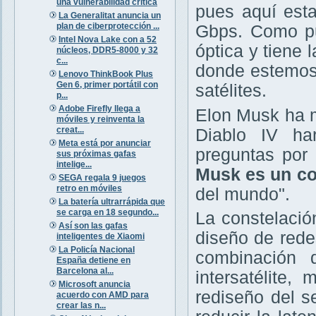
una vulnerabilidad crítica
pues aquí es
La Generalitat anuncia un
plan de ciberprotección ...
Gbps. Como pue
Intel Nova Lake con a 52
óptica y tiene 
núcleos, DDR5-8000 y 32
c...
donde estemos
Lenovo ThinkBook Plus
Gen 6, primer portátil con
satélites.
p...
Adobe Firefly llega a
Elon Musk ha m
móviles y reinventa la
creat...
Diablo IV har
Meta está por anunciar
preguntas por
sus próximas gafas
intelige...
Musk es un co
SEGA regala 9 juegos
retro en móviles
del mundo".
La batería ultrarrápida que
se carga en 18 segundo...
La constelació
Así son las gafas
diseño de redes
inteligentes de Xiaomi
La Policía Nacional
combinación d
España detiene en
Barcelona al...
intersatélite
Microsoft anuncia
rediseño del s
acuerdo con AMD para
crear las n...