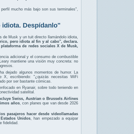
 perfil mucho más bajo son sus terminales",
 idiota. Despídanlo"
 de Musk y un tuit directo llamándolo idiota,
o, pero idiota al fin y al cabo", declara.
 plataforma de redes sociales X de Musk,
tencia adicional y el consumo de combustible
’Leary mantiene una visión muy concreta: no
ngresos.
o ha dejado algunos momentos de humor. La
 X, escribiendo: "¿quizás necesitas WiFi
ado por ser bastante cómicas.
 enfocado en Ryanair, sobre todo teniendo en
nectividad satelital.
cluye Swiss, Austrian o Brussels Airlines
óximos años
, con planes que van desde 2026
 los pasajeros hacer desde videollamadas
n Estados Unidos
, han empezado a equipar
 fidelidad.