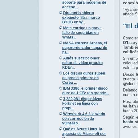
soporte para módems de
conexió
acceso...
"Ryanai
Directorio abierto
añade Sa
expuesto filtra marco
BYOB en W...
"El 
Meta corrige un grave
fallo de seguridad en
Whats...
Como era
O'Leary
NASA estrena Athena, el
También
superordenador capaz de
calific
ha...
Adiós suscripciones:
Sin emba
editor de video gratuito
calculad
KDEn...
vale la 
Los discos duros suben
Desde l
de precio primero en
cuenta 
Corea ...
@elonmus
IBM 3380, el primer disco
Dejando 
duro de 1 GB: tan grande...
cuenta q
3,280,081 dispositivos
Para obs
Fortinet en línea con
ya han 
propi...
hasta 2
Wireshark 4.6.3 lanzado
Según e
con corrección de
hasta s
vulnerab...
aviones 
Qué es Azure Linux, la
apuesta de Microsoft por