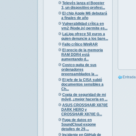
Televés lanza el Booster
3, un dispositivo profesi...
El chip Apple M6 debutará
a finales de año
Vulnerabilidad crítica en
vm2 (Node.js) permite es...
LaLiga ofrece 50 euros a
quien denuncie a los bare...
Fallo crítico WinRAR
El precio de la memoria
RAM DDR4 está
aumentando d...
Costco quita de sus
ordenadores
preensamblados la ...
Entrada
El jefe de la CISA subió
documentos sensibles a
Ch...
Copia de seguridad de mi
móvil, ¿mejor hacerla en ...
ASUS CROSSHAIR X870E
DARK HERO y
CROSSHAIR X870E G...
Fuga de datos en
SoundCloud expone
detalles de 29,...
Incidente en GitHub de