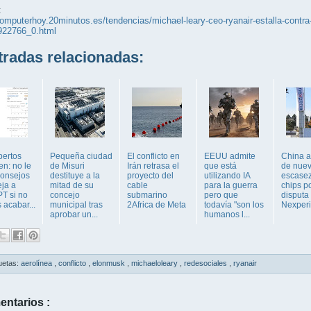
:
computerhoy.20minutos.es/tendencias/michael-leary-ceo-ryanair-estalla-contra-
6922766_0.html
adas relacionadas:
pertos
Pequeña ciudad
El conflicto en
EEUU admite
China a
en: no le
de Misuri
Irán retrasa el
que está
de nue
consejos
destituye a la
proyecto del
utilizando IA
escase
eja a
mitad de su
cable
para la guerra
chips p
T si no
concejo
submarino
pero que
disputa
 acabar...
municipal tras
2Africa de Meta
todavía "son los
Nexper
aprobar un...
humanos l...
uetas:
aerolínea
,
conflicto
,
elonmusk
,
michaeloleary
,
redesociales
,
ryanair
entarios :