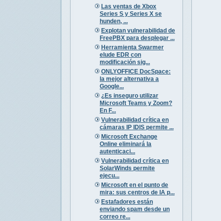
Las ventas de Xbox
Series S y Series X se
hunden, ...
Explotan vulnerabilidad de
FreePBX para desplegar ...
Herramienta Swarmer
elude EDR con
modificación sig...
ONLYOFFICE DocSpace:
la mejor alternativa a
Google...
¿Es inseguro utilizar
Microsoft Teams y Zoom?
En F...
Vulnerabilidad crítica en
cámaras IP IDIS permite ...
Microsoft Exchange
Online eliminará la
autenticaci...
Vulnerabilidad crítica en
SolarWinds permite
ejecu...
Microsoft en el punto de
mira: sus centros de IA p...
Estafadores están
enviando spam desde un
correo re...