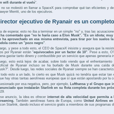
n wifi durante el vuelo
".
r no se molestó en llamar a SpaceX para comprobar qué tan eficientes y de
wyer Merritt, uno de los ejecutivos.
director ejecutivo de Ryanair es un completo
 de esperar, esto no iba a terminar en un simple "no" y, tras las acusaciones
 ha comentado que "no le haría caso a Elon Musk". "Es un idiota; muy ric
 ha aprovechado en esa misma entrevista, para tirar por los suelos la
ándola como un "pozo negro"
.
rgo, y pese a todo esto, el CEO de SpaceX inisiste y asegura que la resis
os por Ryanair están "
equivocados por un factor de 10"
. Pese a esto, O
pena gastar tanto dinero y combustible por un servicio que apenas generaría i
uego, esto está lejos de acabar, sobre todo viendo que el enfrentamient
oficial de Ryanair incluso se ha burlado de Musk durante una caída de
k?". Desde luego, las redes sociales de Ryanair siempre se han caracteriz
todo esto a un lado, lo cierto es que Musk quizá no tendría que estar tan
ue hay otras tantas aerolíneas europeas que sí que están apostando por la co
esionado por esa negativa, pero, por ejemplo,
Lufthansa y el Grupo que in
anunciado que instalarán Starlink en su flota completa durante los pr
029.
se anuncio, la idea es ofrecer
internet de alta velocidad que permita a
treaming.
También aerolíneas fuera de Europa, como
United Airlines e
con Starlink, dando incluso el servicio gratis a miembros de sus programas de