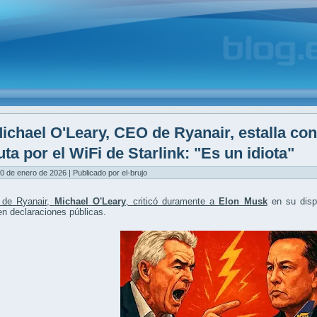
ichael O'Leary, CEO de Ryanair, estalla co
uta por el WiFi de Starlink: "Es un idiota"
0 de enero de 2026 | Publicado por el-brujo
de Ryanair,
Michael O'Leary
, criticó duramente a
Elon Musk
en su disp
n declaraciones públicas.