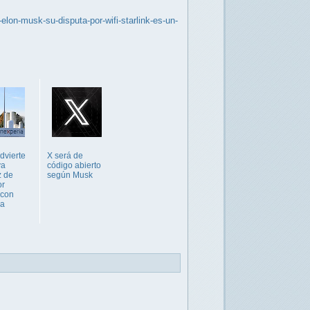
elon-musk-su-disputa-por-wifi-starlink-es-un-
dvierte
X será de
va
código abierto
z de
según Musk
or
 con
ia