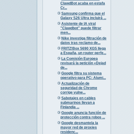
ClawdBot acaba en estafa
Cr...
Samsung confirma que el
Galaxy S26 Ultra incluirá ...
Asistente de IA viral
"Clawdbot" puede filtrar
men...
Nike investiga filtración de
datos tras reclamo de...
FRITZ!Box 5690 XGS llega
a España, un router perfe...
La Comisión Europea
revisará la petición «Dejad
de...
Google filtra su sistema
operativo para PC: Alumi...
Actualización de
seguridad de Chrome
corrige vulne...
Sabotajes en cables
submarinos llevan a
Finlandia ...
Google anuncia función de
protección contra robos ...
Google desmantela la
mayor red de proxies
residenc...