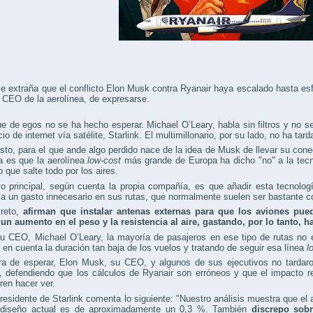
le extraña que el conflicto Elon Musk contra Ryanair haya escalado hasta es
 CEO de la aerolínea, de expresarse.
e de egos no se ha hecho esperar. Michael O’Leary, habla sin filtros y no 
cio de internet vía satélite, Starlink. El multimillonario, por su lado, no ha 
sto, para el que ande algo perdido nace de la idea de Musk de llevar su cone
a es que la aerolínea
low‑cost
más grande de Europa ha dicho "no" a la tecnol
 que salte todo por los aires.
vo principal, según cuenta la propia compañía, es que añadir esta tecnol
a un gasto innecesario en sus rutas, que normalmente suelen ser bastante c
reto,
afirman que instalar antenas externas para que los aviones pued
un aumento en el peso y la resistencia al aire, gastando, por lo tanto,
u CEO, Michael O’Leary, la mayoría de pasajeros en ese tipo de rutas no e
 en cuenta la duración tan baja de los vuelos y tratando de seguir esa línea
l
a de esperar, Elon Musk, su CEO, y algunos de sus ejecutivos no tardaro
s, defendiendo que los cálculos de Ryanair son erróneos y que el impacto 
ren hacer ver.
residente de Starlink comenta lo siguiente: "Nuestro análisis muestra que e
 diseño actual es de aproximadamente un 0,3 %. También
discrepo sobr