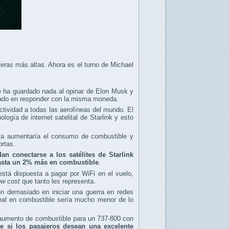
feras más altas. Ahora es el turno de Michael
se ha guardado nada al opinar de Elon Musk y
tardado en responder con la misma moneda.
ctividad a todas las aerolíneas del mundo. El
ogía de internet satelital de Starlink y esto
ogía aumentaría el consumo de combustible y
ortas.
an conectarse a los satélites de Starlink
 hasta un 2% más en combustible
.
stá dispuesta a pagar por WiFi en el vuelo,
ow cost
que tanto les representa.
n demasiado en iniciar una guerra en redes
real en combustible sería mucho menor de lo
l aumento de combustible para un 737-800 con
e si los pasajeros desean una excelente