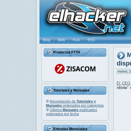
Blog
Web
Foro
RSS
Productos FTTH
M
disp
martes, 2
El CEO 
idiota"
e
Tutoriales y Manuales
Recopilación de
Tutoriales y
Manuales
ordenados por categorías
Últimos
Manuales
publicados
ordenados por fecha
Entradas Mensuales