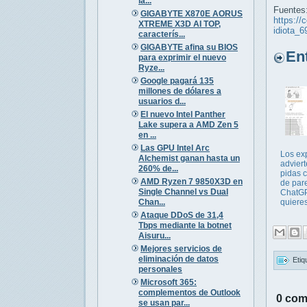
la...
Fuentes
GIGABYTE X870E AORUS
https://
XTREME X3D AI TOP,
idiota_
caracterís...
GIGABYTE afina su BIOS
Entr
para exprimir el nuevo
Ryze...
Google pagará 135
millones de dólares a
usuarios d...
El nuevo Intel Panther
Lake supera a AMD Zen 5
en ...
Las GPU Intel Arc
Los ex
Alchemist ganan hasta un
adviert
260% de...
pidas 
AMD Ryzen 7 9850X3D en
de par
Single Channel vs Dual
ChatGP
Chan...
quieres
Ataque DDoS de 31,4
Tbps mediante la botnet
Aisuru...
Mejores servicios de
eliminación de datos
Etiq
personales
Microsoft 365:
complementos de Outlook
0 com
se usan par...