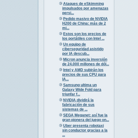
Ataques de eSkimming
impulsados por amenazas
persi...
Pedido masivo de NVIDIA
H200 de China: más de 2
mi...
Estos son los precios de
los portátiles con Intel ...
Un equipo de
ciberseguridad asistido
por IA descub...
Micron anuncia inversión
de 24.000 millones de dól...
Intel y AMD subirán los
precios de sus CPU para
IA...
Samsung ultima un
Galaxy Wide Fold para
triunfar f...
NVIDIA dividirá la
fabricación de sus
sistemas de ...
SEGA Meganet: así fue la
gran pionera del juego on...
Uber presenta robotaxi
sin conductor gracias a la
...