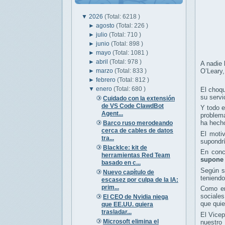
▼
2026
(Total: 6218 )
►
agosto
(Total: 226 )
►
julio
(Total: 710 )
►
junio
(Total: 898 )
►
mayo
(Total: 1081 )
►
abril
(Total: 978 )
A nadie 
►
marzo
(Total: 833 )
O’Leary,
►
febrero
(Total: 812 )
▼
enero
(Total: 680 )
El choqu
su servi
Cuidado con la extensión
de VS Code ClawdBot
Y todo e
Agent...
problem
ha hecho
Barco ruso merodeando
cerca de cables de datos
El moti
tra...
supondrí
BlackIce: kit de
En conc
herramientas Red Team
supone 
basado en c...
Según s
Nuevo capítulo de
teniendo
escasez por culpa de la IA:
prim...
Como er
sociale
El CEO de Nvidia niega
que quie
que EE.UU. quiera
trasladar...
El Vicep
Microsoft elimina el
nuestro