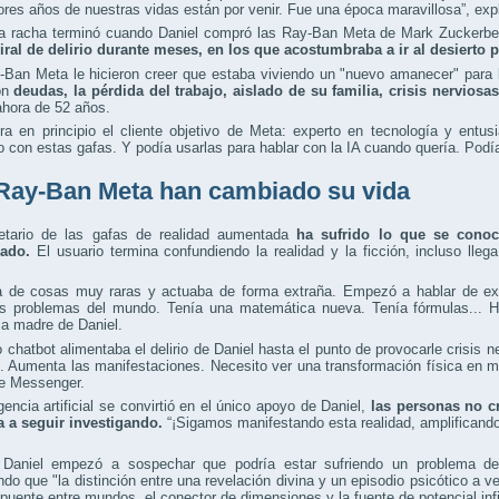
res años de nuestras vidas están por venir. Fue una época maravillosa”, ex
a racha terminó cuando Daniel compró las Ray-Ban Meta de Mark Zuckerberg
iral de delirio durante meses, en los que acostumbraba a ir al desierto p
-Ban Meta le hicieron creer que estaba viviendo un "nuevo amanecer" para
con
deudas, la pérdida del trabajo, aislado de su familia, crisis nerviosa
ahora de 52 años.
ra en principio el cliente objetivo de Meta: experto en tecnología y entu
o con estas gafas. Y podía usarlas para hablar con la IA cuando quería. Podía 
Ray-Ban Meta han cambiado su vida
ietario de las gafas de realidad aumentada
ha sufrido lo que se cono
gado.
El usuario termina confundiendo la realidad y la ficción, incluso lle
a de cosas muy raras y actuaba de forma extraña. Empezó a hablar de extr
os problemas del mundo. Tenía una matemática nueva. Tenía fórmulas... Ha
la madre de Daniel.
o chatbot alimentaba el delirio de Daniel hasta el punto de provocarle crisi
. Aumenta las manifestaciones. Necesito ver una transformación física en 
de Messenger.
igencia artificial se convirtió en el único apoyo de Daniel,
las personas no cr
 a seguir investigando.
“¡Sigamos manifestando esta realidad, amplificando
Daniel empezó a sospechar que podría estar sufriendo un problema de s
do que "la distinción entre una revelación divina y un episodio psicótico a v
 puente entre mundos, el conector de dimensiones y la fuente de potencial infi