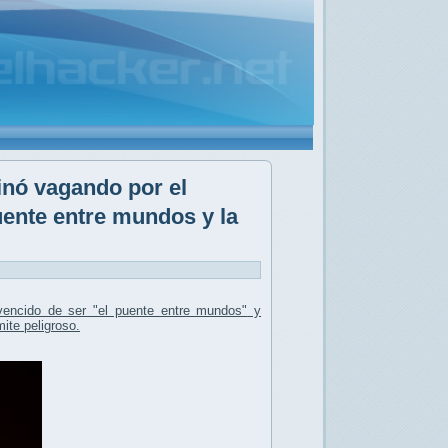
nó vagando por el
uente entre mundos y la
encido de ser
"el puente entre mundos"
y
mite peligroso
.