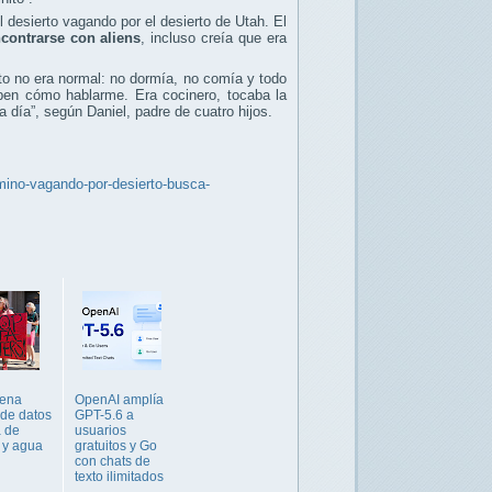
l desierto vagando por el desierto de Utah. El
contrarse con aliens
, incluso creía que era
to no era normal: no dormía, no comía y todo
aben cómo hablarme. Era cocinero, tocaba la
a día”, según Daniel, padre de cuatro hijos.
mino-vagando-por-desierto-busca-
rena
OpenAI amplía
 de datos
GPT-5.6 a
a de
usuarios
 y agua
gratuitos y Go
con chats de
texto ilimitados