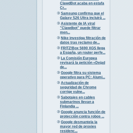
ClawdBot acaba en estafa
Cr...
Samsung confirma que el
Galaxy S26 Ultra incluirá ...
Asistente de IA viral
"Clawdbot" puede filtrar
men...
Nike investiga filtración de
datos tras reclamo de...
FRITZ!Box 5690 XGS llega
a España, un router perfe...
La Comisión Europea
revisará la petición «Dejad
de...
Google filtra su sistema
operativo para PC: Alumi...
Actualización de
seguridad de Chrome
corrige vulne...
Sabotajes en cables
submarinos llevan a
Finlandia ...
Google anuncia función de
protección contra robos ...
Google desmantela la
mayor red de proxies
residenc...