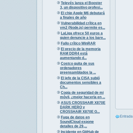
Televés lanza el Booster
3, un dispositivo profesi...
El chip Apple M6 debutará
a finales de año
Vulnerabilidad crítica en
vm2 (Node.js) permite es...
LaLiga ofrece 50 euros a
quien denuncie a los bare...
Fallo crítico WinRAR
El precio de la memoria
RAM DDR4 está
aumentando d...
Costco quita de sus
ordenadores
preensamblados la ...
El jefe de la CISA subió
documentos sensibles a
Ch...
Copia de seguridad de mi
móvil, ¿mejor hacerla en ...
ASUS CROSSHAIR X870E
DARK HERO y
CROSSHAIR X870E G...
Entrada
Fuga de datos en
SoundCloud expone
detalles de 29,...
Incidente en GitHub de