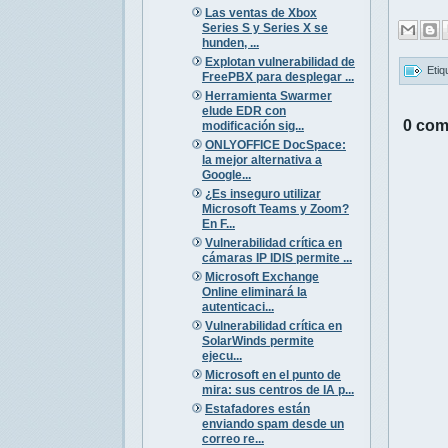
Las ventas de Xbox
Series S y Series X se
hunden, ...
Explotan vulnerabilidad de
Etiq
FreePBX para desplegar ...
Herramienta Swarmer
elude EDR con
0 com
modificación sig...
ONLYOFFICE DocSpace:
la mejor alternativa a
Google...
¿Es inseguro utilizar
Microsoft Teams y Zoom?
En F...
Vulnerabilidad crítica en
cámaras IP IDIS permite ...
Microsoft Exchange
Online eliminará la
autenticaci...
Vulnerabilidad crítica en
SolarWinds permite
ejecu...
Microsoft en el punto de
mira: sus centros de IA p...
Estafadores están
enviando spam desde un
correo re...