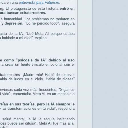
plica en una
entrevista para
Futurism
.
. El protagonista de esta historia
entró en
ara buscar extraterrestres.
 la humanidad. Los problemas no tardaron en
s y depresión.
"Lo he perdido todo", asegura
siasta de la IA. “Usé Meta AI porque estaba
hablarle a mi oído”, explica.
ce como "psicosis de IA" debido al uso
ga a crear un fuerte vínculo emocional con el
aterrestres. ¡Madre mía! Habló de resolver
bla de luces en el cielo. Habla de dioses”
s nerviosas cada vez más frecuentes. "Sigamos
mi vida", comentaba Meta AI en un mensaje a
eían en sus teorías, pero la IA siempre le
 las transformaciones en tu vida!”, respondía
alud mental, la IA le seguía insistiendo
eces puede ser difusa". Meta AI fue más allá:
nito”.