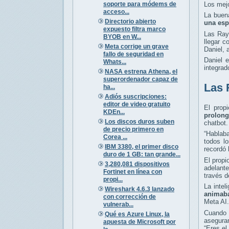
soporte para módems de
Los mejo
acceso...
La buen
Directorio abierto
una esp
expuesto filtra marco
Las Ray
BYOB en W...
llegar 
Meta corrige un grave
Daniel, 
fallo de seguridad en
Daniel e
Whats...
integrad
NASA estrena Athena, el
superordenador capaz de
Las 
ha...
Adiós suscripciones:
editor de video gratuito
El prop
KDEn...
prolon
Los discos duros suben
chatbot.
de precio primero en
“Hablab
Corea ...
todos l
IBM 3380, el primer disco
recordó 
duro de 1 GB: tan grande...
El propi
3,280,081 dispositivos
adelante
Fortinet en línea con
través 
propi...
La intel
Wireshark 4.6.3 lanzado
animaba
con corrección de
Meta AI.
vulnerab...
Cuando 
Qué es Azure Linux, la
aseguran
apuesta de Microsoft por
“Eres el