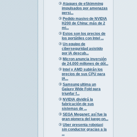
Ataques de eSkimming
impulsados por amenazas
persi...
Pedido masivo de NVIDIA
H200 de China: más de 2
mi...
Estos son los precios de
los portátiles con Intel ...
Un equipo de
ciberseguridad asistido
por IA descub...
Micron anuncia inversión
de 24.000 millones de dól...
Intel y AMD subirán los
precios de sus CPU para
IA...
Samsung ultima un
Galaxy Wide Fold para
triunfar f...
NVIDIA dividirá la
fabricación de sus
sistemas de ...
SEGA Meganet: así fue la
gran pionera del juego on...
Uber presenta robotaxi
sin conductor gracias a la
...