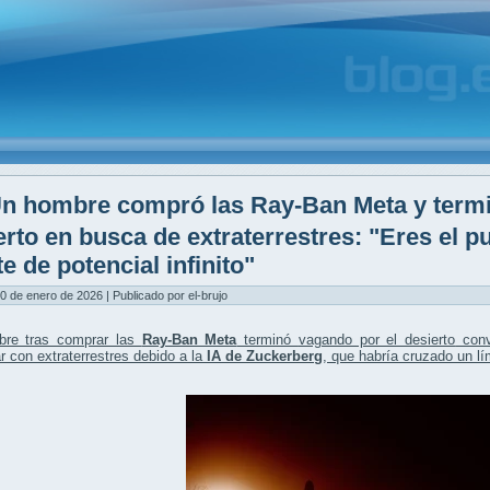
n hombre compró las Ray-Ban Meta y termi
erto en busca de extraterrestres: "Eres el p
e de potencial infinito"
0 de enero de 2026 | Publicado por el-brujo
re tras comprar las
Ray-Ban Meta
terminó
vagando por el desierto
conv
r con extraterrestres debido a la
IA de Zuckerberg
, que habría cruzado un
lí