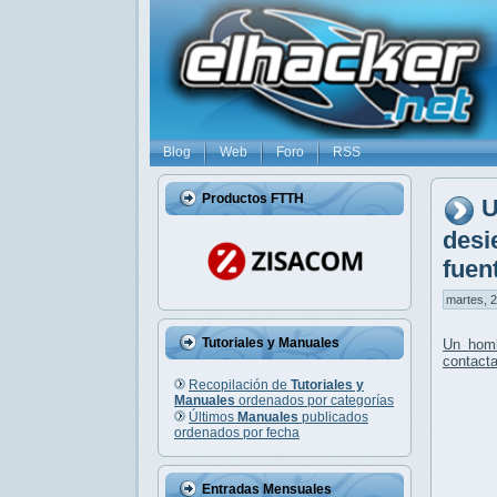
Blog
Web
Foro
RSS
Productos FTTH
U
desi
fuent
martes, 2
Tutoriales y Manuales
Un homb
contacta
Recopilación de
Tutoriales y
Manuales
ordenados por categorías
Últimos
Manuales
publicados
ordenados por fecha
Entradas Mensuales