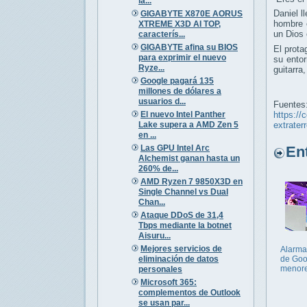
la...
Daniel l
GIGABYTE X870E AORUS
hombre
XTREME X3D AI TOP,
un Dios 
caracterís...
GIGABYTE afina su BIOS
El prota
para exprimir el nuevo
su ento
Ryze...
guitarra
Google pagará 135
millones de dólares a
usuarios d...
Fuentes
El nuevo Intel Panther
https://
Lake supera a AMD Zen 5
extrater
en ...
Las GPU Intel Arc
Entr
Alchemist ganan hasta un
260% de...
AMD Ryzen 7 9850X3D en
Single Channel vs Dual
Chan...
Ataque DDoS de 31,4
Tbps mediante la botnet
Aisuru...
Mejores servicios de
Alarma 
eliminación de datos
de Goo
menor
personales
Microsoft 365:
complementos de Outlook
se usan par...