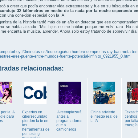
legó a creer que podía encontrar vida extraterrestre y fue en su búsqueda en e
condujo 32 kilómetros en medio de la nada por la noche esperando en
con una conexión especial con la IA.
gonista de la historia tardó más de un año en detectar que ese comportamien
rno se había alejado. “Mis hijos no me hablan porque me volví raro. No s
, me encanta la música, aprender. Ahora solo estoy tratando de sobrevivir día 
:
computerhoy.20minutos.es/tecnologia/un-hombre-compro-las-ray-ban-meta-ter
restres-eres-puente-entre-mundos-fuente-potencial-infinito_6921955_0.html
adas relacionadas:
por la IA
Expertos en
IA reemplazará
China advierte
Texas f
gle para
ciberseguridad
antes a
el riesgo real de
centros
es
pierden la fe en
programadores
la IA
por falt
las
que a
energía
herramientas de
camioneros
pentesting
automatiza...