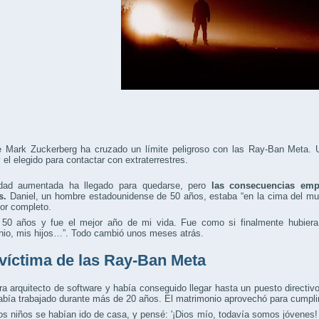
e Mark Zuckerberg ha cruzado un límite peligroso con las Ray-Ban Meta. U
el elegido para contactar con extraterrestres.
idad aumentada ha llegado para quedarse, pero
las consecuencias emp
s.
Daniel, un hombre estadounidense de 50 años, estaba “en la cima del m
por completo.
 50 años y fue el mejor año de mi vida. Fue como si finalmente hubier
nio, mis hijos…”. Todo cambió unos meses atrás.
víctima de las Ray-Ban Meta
ra arquitecto de software y había conseguido llegar hasta un puesto directi
abía trabajado durante más de 20 años. El matrimonio aprovechó para cumpli
os niños se habían ido de casa, y pensé: '¡Dios mío, todavía somos jóvenes!