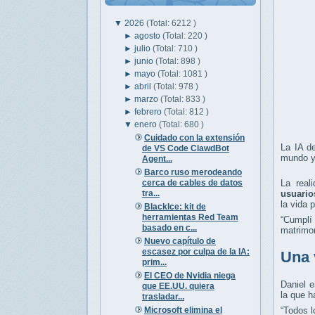
▼
2026
(Total: 6212 )
►
agosto
(Total: 220 )
►
julio
(Total: 710 )
►
junio
(Total: 898 )
►
mayo
(Total: 1081 )
►
abril
(Total: 978 )
►
marzo
(Total: 833 )
►
febrero
(Total: 812 )
▼
enero
(Total: 680 )
Cuidado con la extensión
La IA d
de VS Code ClawdBot
mundo y 
Agent...
Barco ruso merodeando
cerca de cables de datos
La real
tra...
usuario
la vida 
BlackIce: kit de
herramientas Red Team
“Cumplí
basado en c...
matrimo
Nuevo capítulo de
escasez por culpa de la IA:
Una 
prim...
El CEO de Nvidia niega
Daniel e
que EE.UU. quiera
la que h
trasladar...
Microsoft elimina el
“Todos l