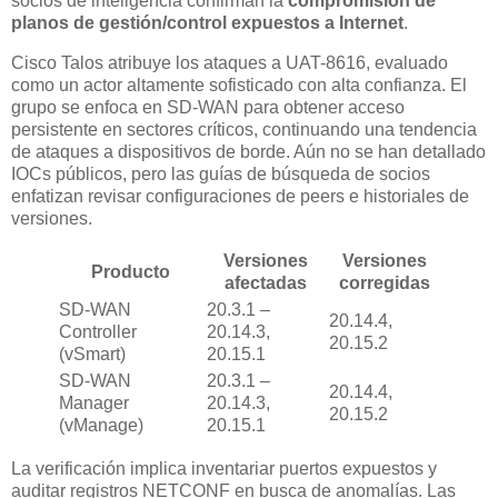
socios de inteligencia confirman la
compromisión de
planos de gestión/control expuestos a Internet
.
Cisco Talos atribuye los ataques a UAT-8616, evaluado
como un actor altamente sofisticado con alta confianza. El
grupo se enfoca en SD-WAN para obtener acceso
persistente en sectores críticos, continuando una tendencia
de ataques a dispositivos de borde. Aún no se han detallado
IOCs públicos, pero las guías de búsqueda de socios
enfatizan revisar configuraciones de peers e historiales de
versiones.
Versiones
Versiones
Producto
afectadas
corregidas
SD-WAN
20.3.1 –
20.14.4,
Controller
20.14.3,
20.15.2
(vSmart)
20.15.1
SD-WAN
20.3.1 –
20.14.4,
Manager
20.14.3,
20.15.2
(vManage)
20.15.1
La verificación implica inventariar puertos expuestos y
auditar registros NETCONF en busca de anomalías. Las