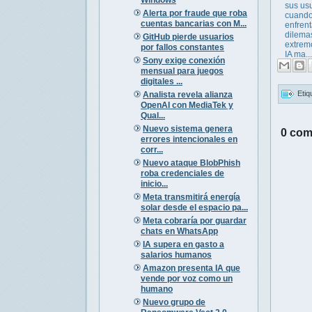
sus us
Alerta por fraude que roba
cuando
cuentas bancarias con M...
enfren
dilema
GitHub pierde usuarios
extrem
por fallos constantes
IA ma...
Sony exige conexión
mensual para juegos
digitales ...
Etiq
Analista revela alianza
OpenAI con MediaTek y
Qual...
Nuevo sistema genera
0 com
errores intencionales en
corr...
Nuevo ataque BlobPhish
roba credenciales de
inicio...
Meta transmitirá energía
solar desde el espacio pa...
Meta cobraría por guardar
chats en WhatsApp
IA supera en gasto a
salarios humanos
Amazon presenta IA que
vende por voz como un
humano
Nuevo grupo de