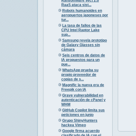
Ransomware Vect 2.0
RaaS ataca sist...
Robots humanoides en
aeropuertos japoneses por
tur...
La tasa de fallos de las
CPU Intel Raptor Lake
sup...
Samsung revela prototipo
de Galaxy Glasses sin
cámara
Seis centros de datos de
IA propuestos para un
pue...
WhatsApp prueba su
propio proveedor de
copias de s...
Magnific la nueva era de
Freepik con IA
Grave vulnerabilidad en
autenticación de cPanel y
WHM
GitHub Copilot limita sus
peticiones en junio
Grupo ShinyHunters
hackea Vimeo
Google firma acuerdo
clasificado de IA con el