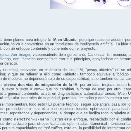
l tiene planes para integrar la
IA en Ubuntu
, pero que nadie se asuste, po
ibución no va a convertirse en un “producto» de inteligencia artificial. La ide
al, con un enfoque contenido y coherente con el proyecto.
xplica Jon Seager
, vicepresidente de ingeniería de Canonical. En esencia,
iertos, con licencias compatibles con sus principios, apoyándose en herrami
or defecto.
y un matiz relevante: en el ámbito de los LLM, “pesos abiertos” no se re
ción; y que se refieran a ello como «abierto» tampoco equivale a “código a
n de modelos no dependerá solo de su disponibilidad, sino también de las co
al plantea
dos vías de integración de la IA
: por un lado, mejoras sobre 
 a texto o texto a voz— que no cambian la forma de uso; por otro, cap
as a generar contenido, asistir en diagnósticos o automatizar tareas. IA en 
erá más alto: controles de seguridad, permisos limitados y confinamiento son o
e implementará todo esto? El puente técnico, según adelantan, pasa por 
 se pretende simplificar el uso de modelos locales optimizados para cada 
ntas, repositorios y dependencias, al tiempo que se facilita todo lo relativo a 
os como
nemotron-3-nano
ilustran este enfoque, respaldado por el conf
ntes de hardware para ofrecer variantes optimizadas. Canonical menciona
 por sus capacidades de
tool-calling
, esto es, la posibilidad de interactuar c