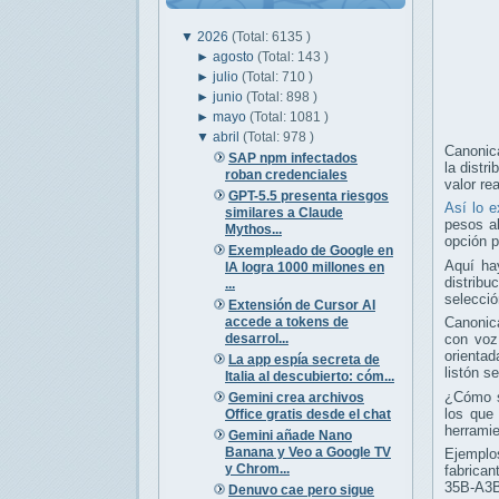
▼
2026
(Total: 6135 )
►
agosto
(Total: 143 )
►
julio
(Total: 710 )
►
junio
(Total: 898 )
►
mayo
(Total: 1081 )
▼
abril
(Total: 978 )
Canonica
SAP npm infectados
la distr
roban credenciales
valor re
GPT-5.5 presenta riesgos
Así lo e
similares a Claude
pesos ab
Mythos...
opción p
Exempleado de Google en
Aquí ha
IA logra 1000 millones en
distribu
...
selecció
Extensión de Cursor AI
accede a tokens de
Canonic
desarrol...
con voz
orientad
La app espía secreta de
listón s
Italia al descubierto: cóm...
¿Cómo s
Gemini crea archivos
los que
Office gratis desde el chat
herramie
Gemini añade Nano
Banana y Veo a Google TV
Ejempl
y Chrom...
fabrica
35B-A3B
Denuvo cae pero sigue