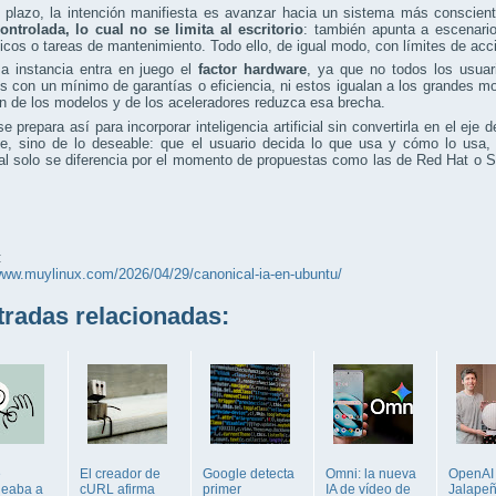
 plazo, la intención manifiesta es avanzar hacia un sistema más conscien
ontrolada, lo cual no se limita al escritorio
: también apunta a escenario
icos o tareas de mantenimiento. Todo ello, de igual modo, con límites de acci
ma instancia entra en juego el
factor hardware
, ya que no todos los usuar
 con un mínimo de garantías o eficiencia, ni estos igualan a los grandes mo
n de los modelos y de los aceleradores reduzca esa brecha.
e prepara así para incorporar inteligencia artificial sin convertirla en el eje 
le, sino de lo deseable: que el usuario decida lo que usa y cómo lo usa,
l solo se diferencia por el momento de propuestas como las de Red Hat o S
:
www.muylinux.com/2026/04/29/canonical-ia-en-ubuntu/
adas relacionadas:
e
El creador de
Google detecta
Omni: la nueva
OpenAI
jeaba a
cURL afirma
primer
IA de vídeo de
Jalapeñ