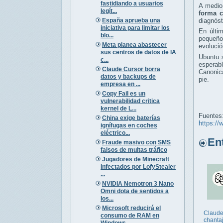
fastidiando a usuarios
A medio
legít...
forma c
España aprueba una
diagnóst
iniciativa para limitar los
En últi
blo...
pequeños
Meta planea abastecer
evolució
sus centros de datos de IA
Ubuntu s
c...
esperab
Claude Cursor borra
Canonica
datos y backups de
pie.
empresa en ...
Copy Fail es un
vulnerabilidad critica
kernel de L...
Fuentes
China exige baterías
https://
ignífugas en coches
eléctrico...
Entr
Fraude masivo con SMS
falsos de multas tráfico
Jugadores de Minecraft
infectados por LofyStealer
...
NVIDIA Nemotron 3 Nano
Omni dota de sentidos a
los...
Microsoft reducirá el
Claud
consumo de RAM en
chanta
Windows