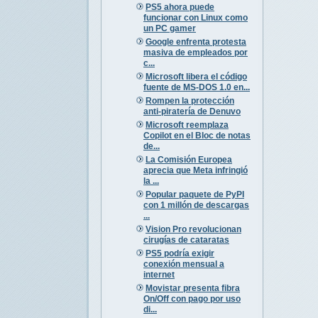
PS5 ahora puede
funcionar con Linux como
un PC gamer
Google enfrenta protesta
masiva de empleados por
c...
Microsoft libera el código
fuente de MS-DOS 1.0 en...
Rompen la protección
anti-piratería de Denuvo
Microsoft reemplaza
Copilot en el Bloc de notas
de...
La Comisión Europea
aprecia que Meta infringió
la ...
Popular paquete de PyPI
con 1 millón de descargas
...
Vision Pro revolucionan
cirugías de cataratas
PS5 podría exigir
conexión mensual a
internet
Movistar presenta fibra
On/Off con pago por uso
di...