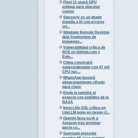
Pixel 11 usará GPU
antigua para abaratar
costos
Sinceerly es un plugin
engaña a IA con errores
ort...
Windows Remote Desktop
deja fragmentos de
imágenes...
Vulnerabilidad crítica de
RCE en GitHub.com y
Ente...
China construirá
superordenador con 47 mil
CPU nac...
WhatsApp lanzará
almacenamiento cifrado
para chats
Envía tu nombre al
espacio con satélites de la
NASA
Inyección SQL crítica en
LiteLLM pone en riesgo cl...
OpenAI lleva su IA a
Amazon tras terminar
pacto co...
Samsung presenta
monitor 6K para gaming