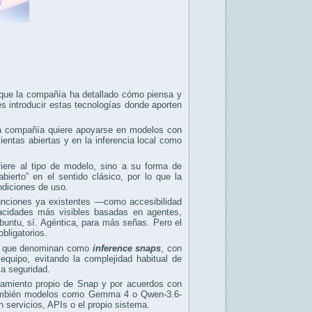
rque la compañía ha detallado cómo piensa y
a es introducir estas tecnologías donde aporten
 la compañía quiere apoyarse en modelos con
entas abiertas y en la inferencia local como
fiere al tipo de modelo, sino a su forma de
bierto” en el sentido clásico, por lo que la
ndiciones de uso.
funciones ya existentes —como accesibilidad
acidades más visibles basadas en agentes,
Ubuntu, sí. Agéntica, para más señas. Pero el
bligatorios.
lo que denominan como
inference snaps
, con
equipo, evitando la complejidad habitual de
la seguridad.
inamiento propio de Snap y por acuerdos con
 también modelos como Gemma 4 o Qwen-3.6-
on servicios, APIs o el propio sistema.