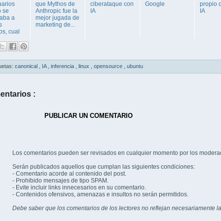
uarios
que Mythos de
ciberataque con
Google
propio 
 se
Anthropic fue la
IA
IA
taba a
mejor jugada de
s
marketing de...
os, cual
uetas:
canonical
,
IA
,
inferencia
,
linux
,
opensource
,
ubuntu
entarios :
PUBLICAR UN COMENTARIO
Los comentarios pueden ser revisados en cualquier momento por los modera
Serán publicados aquellos que cumplan las siguientes condiciones:
- Comentario acorde al contenido del post.
- Prohibido mensajes de tipo SPAM.
- Evite incluir links innecesarios en su comentario.
- Contenidos ofensivos, amenazas e insultos no serán permitidos.
Debe saber que los comentarios de los lectores no reflejan necesariamente la