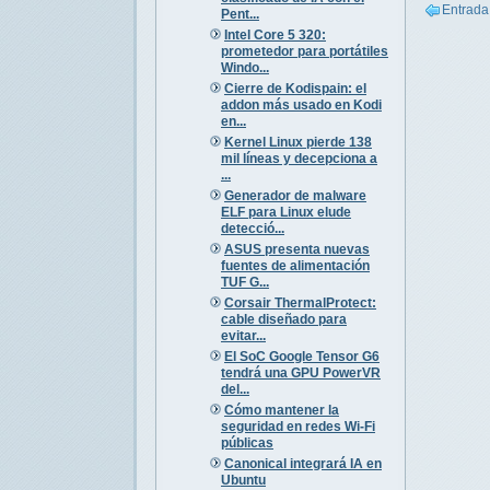
Entrada
Pent...
Intel Core 5 320:
prometedor para portátiles
Windo...
Cierre de Kodispain: el
addon más usado en Kodi
en...
Kernel Linux pierde 138
mil líneas y decepciona a
...
Generador de malware
ELF para Linux elude
detecció...
ASUS presenta nuevas
fuentes de alimentación
TUF G...
Corsair ThermalProtect:
cable diseñado para
evitar...
El SoC Google Tensor G6
tendrá una GPU PowerVR
del...
Cómo mantener la
seguridad en redes Wi-Fi
públicas
Canonical integrará IA en
Ubuntu