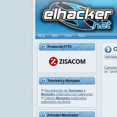
Blog
Web
Foro
RSS
Productos FTTH
C
miércoles
Canonic
un "prod
Tutoriales y Manuales
Recopilación de
Tutoriales y
Manuales
ordenados por categorías
Últimos
Manuales
publicados
ordenados por fecha
Entradas Mensuales