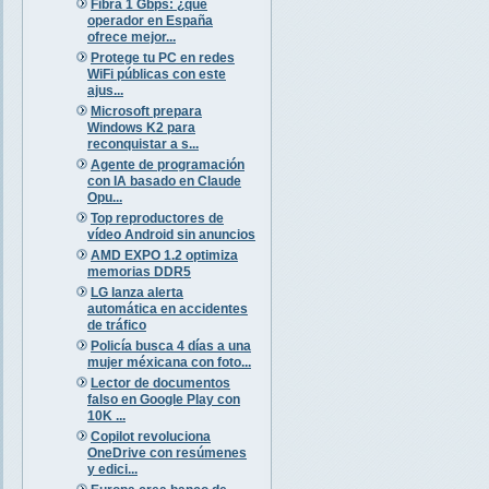
Fibra 1 Gbps: ¿qué
operador en España
ofrece mejor...
Protege tu PC en redes
WiFi públicas con este
ajus...
Microsoft prepara
Windows K2 para
reconquistar a s...
Agente de programación
con IA basado en Claude
Opu...
Top reproductores de
vídeo Android sin anuncios
AMD EXPO 1.2 optimiza
memorias DDR5
LG lanza alerta
automática en accidentes
de tráfico
Policía busca 4 días a una
mujer méxicana con foto...
Lector de documentos
falso en Google Play con
10K ...
Copilot revoluciona
OneDrive con resúmenes
y edici...