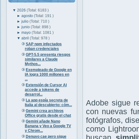
▼
2026
(Total: 6183 )
►
agosto
(Total: 191 )
►
julio
(Total: 710 )
►
junio
(Total: 898 )
►
mayo
(Total: 1081 )
▼
abril
(Total: 978 )
SAP npm infectados
roban credenciales
GPT-5.5 presenta riesgos
similares a Claude
Mythos...
Exempleado de Google en
IA logra 1000 millones en
...
Extensión de Cursor AI
accede a tokens de
desarrol...
La app espía secreta de
Adobe sigue r
Italia al descubierto: cóm...
con nuevas fun
Gemini crea archivos
Office gratis desde el chat
fotógrafos, di
Gemini añade Nano
Banana y Veo a Google TV
como Lightroo
y Chrom...
buscan
simpli
Denuvo cae pero sigue