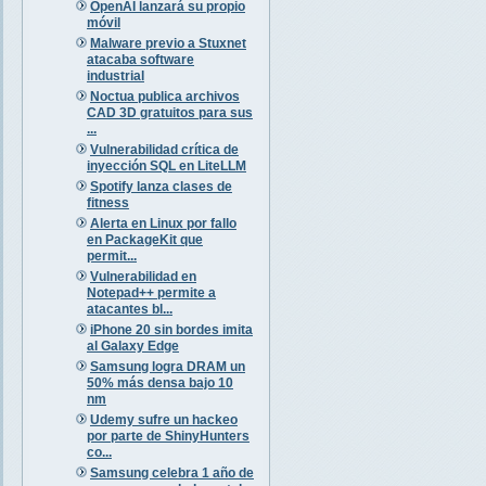
OpenAI lanzará su propio
móvil
Malware previo a Stuxnet
atacaba software
industrial
Noctua publica archivos
CAD 3D gratuitos para sus
...
Vulnerabilidad crítica de
inyección SQL en LiteLLM
Spotify lanza clases de
fitness
Alerta en Linux por fallo
en PackageKit que
permit...
Vulnerabilidad en
Notepad++ permite a
atacantes bl...
iPhone 20 sin bordes imita
al Galaxy Edge
Samsung logra DRAM un
50% más densa bajo 10
nm
Udemy sufre un hackeo
por parte de ShinyHunters
co...
Samsung celebra 1 año de