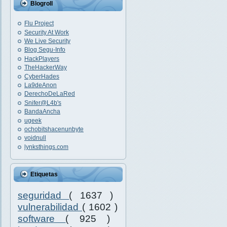
Blogroll
Flu Project
Security At Work
We Live Security
Blog Segu-Info
HackPlayers
TheHackerWay
CyberHades
La9deAnon
DerechoDeLaRed
Snifer@L4b's
BandaAncha
ugeek
ochobitshacenunbyte
voidnull
lynksthings.com
Etiquetas
seguridad
( 1637 )
vulnerabilidad
( 1602 )
software
( 925 )