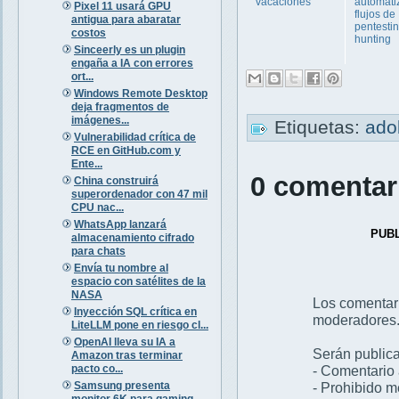
vacaciones
automati
Pixel 11 usará GPU
flujos de
antigua para abaratar
pentesti
costos
hunting
Sinceerly es un plugin
engaña a IA con errores
ort...
Windows Remote Desktop
deja fragmentos de
imágenes...
Etiquetas:
ad
Vulnerabilidad crítica de
RCE en GitHub.com y
Ente...
0 comentar
China construirá
superordenador con 47 mil
CPU nac...
WhatsApp lanzará
PUB
almacenamiento cifrado
para chats
Envía tu nombre al
espacio con satélites de la
NASA
Los comentar
Inyección SQL crítica en
moderadores
LiteLLM pone en riesgo cl...
OpenAI lleva su IA a
Serán publica
Amazon tras terminar
pacto co...
- Comentario 
Samsung presenta
- Prohibido 
monitor 6K para gaming