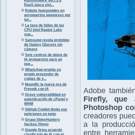
Ransomware Vect 2.0
RaaS ataca sist...
Robots humanoides en
aeropuertos japoneses por
tur...
La tasa de fallos de las
CPU Intel Raptor Lake
sup...
Samsung revela prototipo
de Galaxy Glasses sin
cámara
Seis centros de datos de
IA propuestos para un
pue...
WhatsApp prueba su
propio proveedor de
copias de s...
Magnific la nueva era de
Adobe tambi
Freepik con IA
Grave vulnerabilidad en
Firefly, que
autenticación de cPanel y
WHM
Photoshop co
GitHub Copilot limita sus
peticiones en junio
creadores pued
Grupo ShinyHunters
a la producció
hackea Vimeo
Google firma acuerdo
entre herramie
clasificado de IA con el