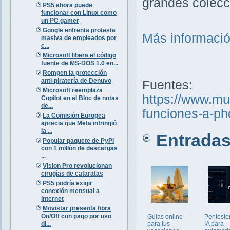
grandes colec
PS5 ahora puede
funcionar con Linux como
un PC gamer
Google enfrenta protesta
Más informaci
masiva de empleados por
c...
Microsoft libera el código
fuente de MS-DOS 1.0 en...
Rompen la protección
anti-piratería de Denuvo
Fuentes:
Microsoft reemplaza
https://www.m
Copilot en el Bloc de notas
de...
funciones-a-ph
La Comisión Europea
aprecia que Meta infringió
la ...
Entradas 
Popular paquete de PyPI
con 1 millón de descargas
...
Vision Pro revolucionan
cirugías de cataratas
PS5 podría exigir
conexión mensual a
internet
Movistar presenta fibra
On/Off con pago por uso
Guías online
Penteste
di...
para tus
IA para