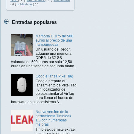
Dev
( 7 )
MAC Adress
( 6 )
antimalware
( 6 )
oclHashcat
( 5 )
Entradas populares
Memoria DDR5 de 500
euros al precio de una
hamburguesa
Un usuario de Reddit
adquirió una memoria
DDR5 de 32 GB
valorada en 500 euros por solo 12,50
euros en una tienda de segunda mano.
Google lanza Pixel Tag
Google prepara el
lanzamiento de Pixel Tag
, un localizador de
objetos similar al AirTag
para llenar el hueco de
hardware en su ecosistema A...
Nueva versión de la
herramienta Tinfoleak
1.5 con numerosas
mejoras
Tinfoleak permite extraer
y analizar información