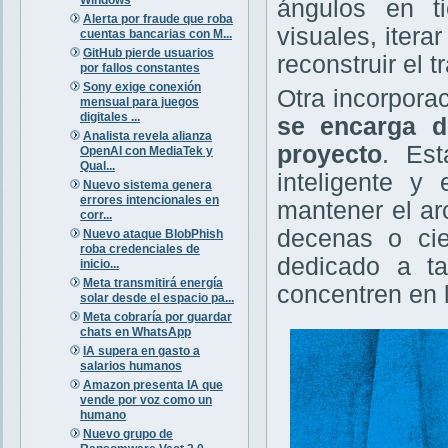
ángulos en ti
Alerta por fraude que roba
visuales, itera
cuentas bancarias con M...
GitHub pierde usuarios
reconstruir el 
por fallos constantes
Sony exige conexión
Otra incorpora
mensual para juegos
digitales ...
se encarga d
Analista revela alianza
proyecto
. Es
OpenAI con MediaTek y
Qual...
inteligente y
Nuevo sistema genera
errores intencionales en
mantener el ar
corr...
decenas o cie
Nuevo ataque BlobPhish
roba credenciales de
dedicado a ta
inicio...
Meta transmitirá energía
concentren en l
solar desde el espacio pa...
Meta cobraría por guardar
chats en WhatsApp
IA supera en gasto a
salarios humanos
Amazon presenta IA que
vende por voz como un
humano
Nuevo grupo de