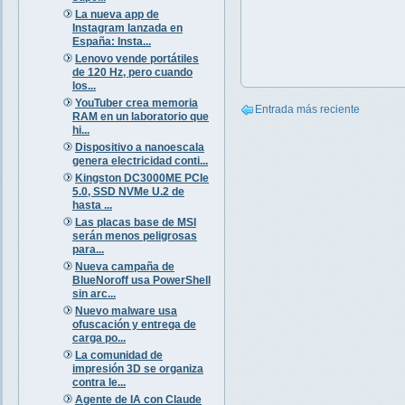
La nueva app de
Instagram lanzada en
España: Insta...
Lenovo vende portátiles
de 120 Hz, pero cuando
los...
YouTuber crea memoria
Entrada más reciente
RAM en un laboratorio que
hi...
Dispositivo a nanoescala
genera electricidad conti...
Kingston DC3000ME PCIe
5.0, SSD NVMe U.2 de
hasta ...
Las placas base de MSI
serán menos peligrosas
para...
Nueva campaña de
BlueNoroff usa PowerShell
sin arc...
Nuevo malware usa
ofuscación y entrega de
carga po...
La comunidad de
impresión 3D se organiza
contra le...
Agente de IA con Claude