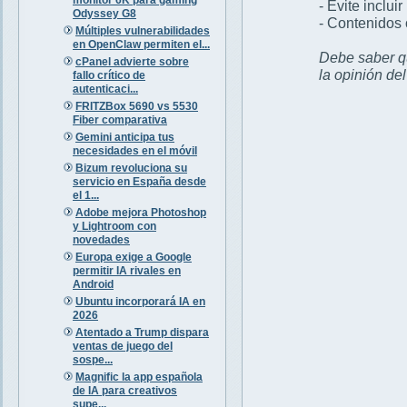
- Evite inclui
Odyssey G8
- Contenidos 
Múltiples vulnerabilidades
en OpenClaw permiten el...
Debe saber qu
cPanel advierte sobre
la opinión de
fallo crítico de
autenticaci...
FRITZBox 5690 vs 5530
Fiber comparativa
Gemini anticipa tus
necesidades en el móvil
Bizum revoluciona su
servicio en España desde
el 1...
Adobe mejora Photoshop
y Lightroom con
novedades
Europa exige a Google
permitir IA rivales en
Android
Ubuntu incorporará IA en
2026
Atentado a Trump dispara
ventas de juego del
sospe...
Magnific la app española
de IA para creativos
supe...