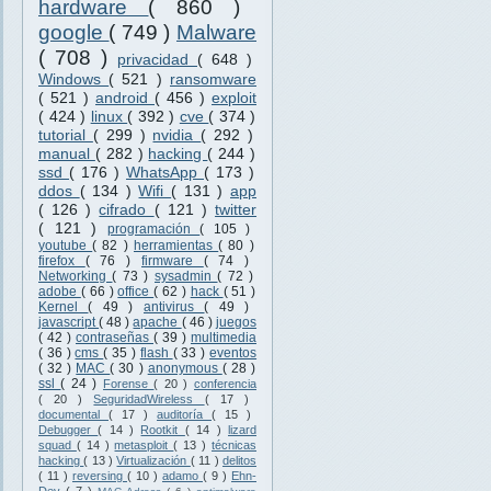
hardware
( 860 )
google
( 749 )
Malware
( 708 )
privacidad
( 648 )
Windows
( 521 )
ransomware
( 521 )
android
( 456 )
exploit
( 424 )
linux
( 392 )
cve
( 374 )
tutorial
( 299 )
nvidia
( 292 )
manual
( 282 )
hacking
( 244 )
ssd
( 176 )
WhatsApp
( 173 )
ddos
( 134 )
Wifi
( 131 )
app
( 126 )
cifrado
( 121 )
twitter
( 121 )
programación
( 105 )
youtube
( 82 )
herramientas
( 80 )
firefox
( 76 )
firmware
( 74 )
Networking
( 73 )
sysadmin
( 72 )
adobe
( 66 )
office
( 62 )
hack
( 51 )
Kernel
( 49 )
antivirus
( 49 )
javascript
( 48 )
apache
( 46 )
juegos
( 42 )
contraseñas
( 39 )
multimedia
( 36 )
cms
( 35 )
flash
( 33 )
eventos
( 32 )
MAC
( 30 )
anonymous
( 28 )
ssl
( 24 )
Forense
( 20 )
conferencia
( 20 )
SeguridadWireless
( 17 )
documental
( 17 )
auditoría
( 15 )
Debugger
( 14 )
Rootkit
( 14 )
lizard
squad
( 14 )
metasploit
( 13 )
técnicas
hacking
( 13 )
Virtualización
( 11 )
delitos
( 11 )
reversing
( 10 )
adamo
( 9 )
Ehn-