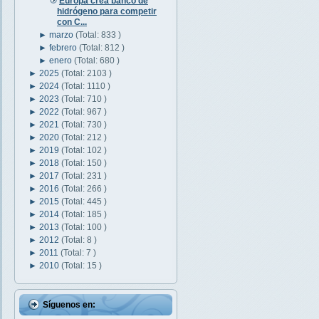
Europa crea banco de
hidrógeno para competir
con C...
►
marzo
(Total: 833 )
►
febrero
(Total: 812 )
►
enero
(Total: 680 )
►
2025
(Total: 2103 )
►
2024
(Total: 1110 )
►
2023
(Total: 710 )
►
2022
(Total: 967 )
►
2021
(Total: 730 )
►
2020
(Total: 212 )
►
2019
(Total: 102 )
►
2018
(Total: 150 )
►
2017
(Total: 231 )
►
2016
(Total: 266 )
►
2015
(Total: 445 )
►
2014
(Total: 185 )
►
2013
(Total: 100 )
►
2012
(Total: 8 )
►
2011
(Total: 7 )
►
2010
(Total: 15 )
Síguenos en: