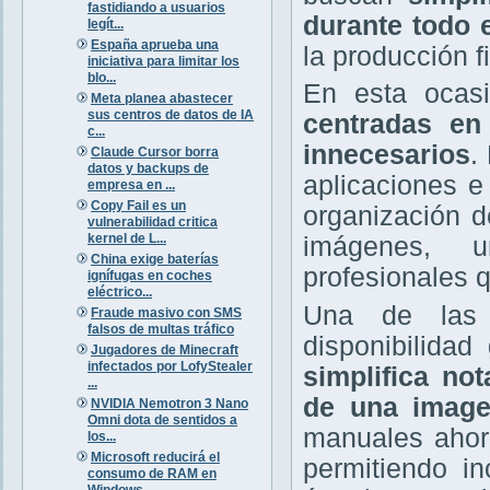
fastidiando a usuarios
durante todo 
legít...
España aprueba una
la producción f
iniciativa para limitar los
blo...
En esta ocas
Meta planea abastecer
sus centros de datos de IA
centradas en 
c...
innecesarios
.
Claude Cursor borra
datos y backups de
aplicaciones e 
empresa en ...
Copy Fail es un
organización d
vulnerabilidad critica
kernel de L...
imágenes, u
China exige baterías
profesionales 
ignífugas en coches
eléctrico...
Una de las 
Fraude masivo con SMS
falsos de multas tráfico
disponibilida
Jugadores de Minecraft
infectados por LofyStealer
simplifica no
...
de una imag
NVIDIA Nemotron 3 Nano
Omni dota de sentidos a
manuales ahor
los...
Microsoft reducirá el
permitiendo in
consumo de RAM en
Windows