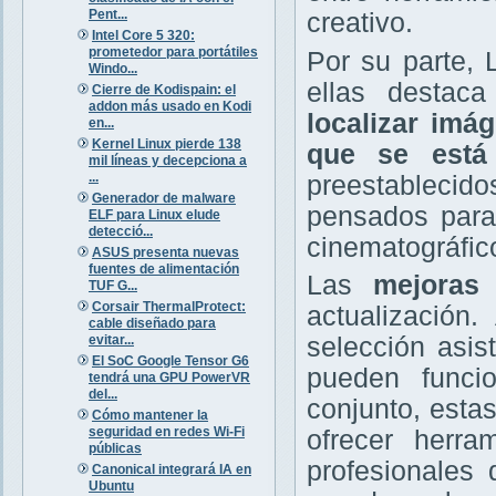
Pent...
creativo.
Intel Core 5 320:
prometedor para portátiles
Por su parte, 
Windo...
ellas destac
Cierre de Kodispain: el
addon más usado en Kodi
localizar imá
en...
Kernel Linux pierde 138
que se está
mil líneas y decepciona a
...
preestablecidos
Generador de malware
pensados para
ELF para Linux elude
detecció...
cinematográfic
ASUS presenta nuevas
fuentes de alimentación
Las
mejoras 
TUF G...
Corsair ThermalProtect:
actualización
cable diseñado para
evitar...
selección asist
El SoC Google Tensor G6
pueden funci
tendrá una GPU PowerVR
del...
conjunto, esta
Cómo mantener la
seguridad en redes Wi-Fi
ofrecer herra
públicas
profesionales
Canonical integrará IA en
Ubuntu