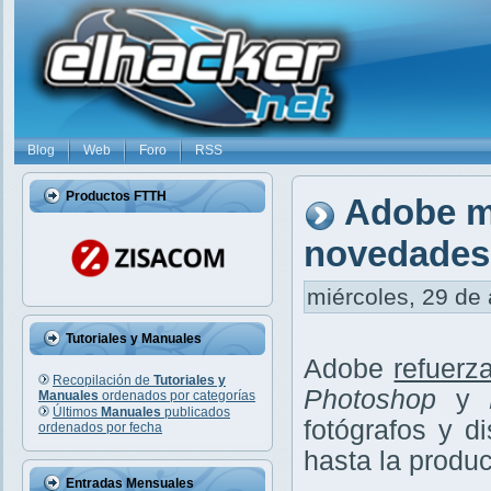
Blog
Web
Foro
RSS
Productos FTTH
Adobe m
novedades
miércoles, 29 de 
Tutoriales y Manuales
Adobe
refuerz
Recopilación de
Tutoriales y
Photoshop
y
Manuales
ordenados por categorías
Últimos
Manuales
publicados
fotógrafos y d
ordenados por fecha
hasta la produc
Entradas Mensuales