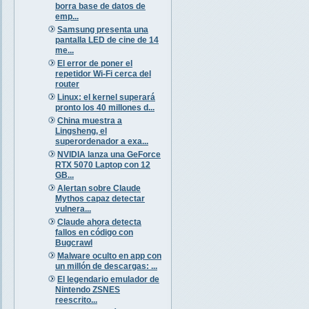
borra base de datos de
emp...
Samsung presenta una
pantalla LED de cine de 14
me...
El error de poner el
repetidor Wi-Fi cerca del
router
Linux: el kernel superará
pronto los 40 millones d...
China muestra a
Lingsheng, el
superordenador a exa...
NVIDIA lanza una GeForce
RTX 5070 Laptop con 12
GB...
Alertan sobre Claude
Mythos capaz detectar
vulnera...
Claude ahora detecta
fallos en código con
Bugcrawl
Malware oculto en app con
un millón de descargas: ...
El legendario emulador de
Nintendo ZSNES
reescrito...