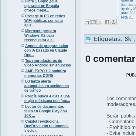
fabricar
Fibra 1 Gbps: ¿qué
Samsung
operador en España
hynix y 
ofrece mejor...
para 202
Protege tu PC en redes
está v...
WiFi públicas con este
ajus...
Microsoft prepara
Windows K2 para
Etiquetas:
6k
reconquistar a s...
Agente de programación
con IA basado en Claude
Opu...
0 comentar
Top reproductores de
vídeo Android sin anuncios
AMD EXPO 1.2 optimiza
PUB
memorias DDR5
LG lanza alerta
automática en accidentes
de tráfico
Policía busca 4 días a una
Los comentar
mujer méxicana con foto...
moderadores
Lector de documentos
falso en Google Play con
Serán publica
10K ...
- Comentario 
Copilot revoluciona
OneDrive con resúmenes
- Prohibido 
y edici...
- Evite inclui