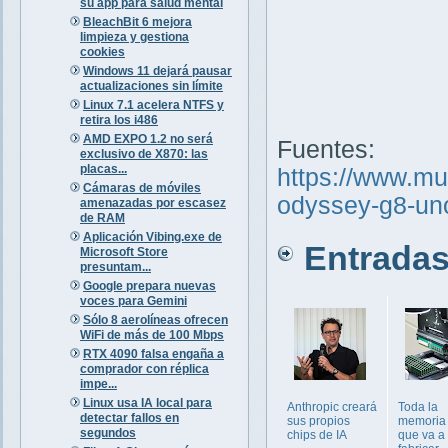
su app para salud mental
BleachBit 6 mejora
limpieza y gestiona
cookies
Windows 11 dejará pausar
actualizaciones sin límite
Linux 7.1 acelera NTFS y
retira los i486
AMD EXPO 1.2 no será
Fuentes:
exclusivo de X870: las
placas...
https://www.m
Cámaras de móviles
odyssey-g8-uno
amenazadas por escasez
de RAM
Aplicación Vibing.exe de
Entradas 
Microsoft Store
presuntam...
Google prepara nuevas
voces para Gemini
Sólo 8 aerolíneas ofrecen
WiFi de más de 100 Mbps
RTX 4090 falsa engaña a
comprador con réplica
impe...
Linux usa IA local para
Anthropic creará
Toda la
detectar fallos en
sus propios
memori
segundos
chips de IA
que va a