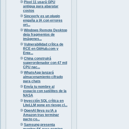
Pixel 11 usará GPU
antigua para abaratar
costos
Sinceerly es un plugin
engaña a IA con errores
ort...
Windows Remote Desktop
deja fragmentos de
imágenes...
Vulnerabilidad crítica de
RCE en GitHub.com y
Ente...
China construirá
superordenador con 47 mil
CPU nac...
WhatsApp lanzará
almacenamiento cifrado
para chats
Envía tu nombre al
espacio con satélites de la
NASA
Inyección SQL crítica en
LiteLLM pone en riesgo cl...
OpenAI lleva su IA a
Amazon tras terminar
pacto co...
Samsung presenta
monitor 6K para gaming