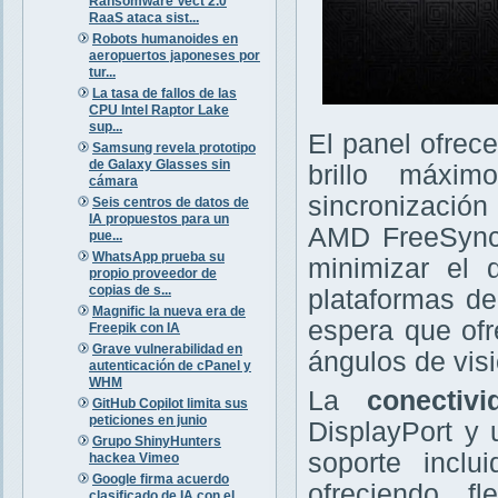
Ransomware Vect 2.0
RaaS ataca sist...
Robots humanoides en
aeropuertos japoneses por
tur...
La tasa de fallos de las
CPU Intel Raptor Lake
sup...
El panel ofrec
Samsung revela prototipo
de Galaxy Glasses sin
brillo máxi
cámara
sincronización
Seis centros de datos de
IA propuestos para un
AMD FreeSync
pue...
WhatsApp prueba su
minimizar el 
propio proveedor de
copias de s...
plataformas de
Magnific la nueva era de
espera que ofr
Freepik con IA
Grave vulnerabilidad en
ángulos de visi
autenticación de cPanel y
WHM
La
conectivi
GitHub Copilot limita sus
peticiones en junio
DisplayPort y 
Grupo ShinyHunters
soporte inclu
hackea Vimeo
Google firma acuerdo
ofreciendo fl
clasificado de IA con el