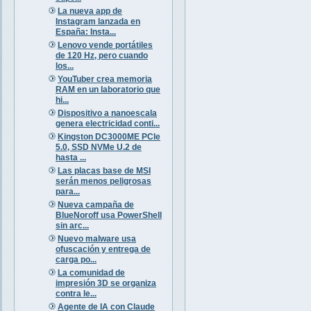
La nueva app de
Instagram lanzada en
España: Insta...
Lenovo vende portátiles
de 120 Hz, pero cuando
los...
YouTuber crea memoria
RAM en un laboratorio que
hi...
Dispositivo a nanoescala
genera electricidad conti...
Kingston DC3000ME PCIe
5.0, SSD NVMe U.2 de
hasta ...
Las placas base de MSI
serán menos peligrosas
para...
Nueva campaña de
BlueNoroff usa PowerShell
sin arc...
Nuevo malware usa
ofuscación y entrega de
carga po...
La comunidad de
impresión 3D se organiza
contra le...
Agente de IA con Claude