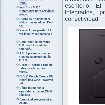
Pent...
escritorio. 
Intel Core 5 320:
integrados, p
prometedor para portátiles
Windo...
conectividad.
Cierre de Kodispain: el
addon más usado en Kodi
en...
Kernel Linux pierde 138
mil líneas y decepciona a
...
Generador de malware
ELF para Linux elude
detecció...
ASUS presenta nuevas
fuentes de alimentación
TUF G...
Corsair ThermalProtect:
cable diseñado para
evitar...
El SoC Google Tensor G6
tendrá una GPU PowerVR
del...
Cómo mantener la
seguridad en redes Wi-Fi
públicas
Canonical integrará IA en
Ubuntu