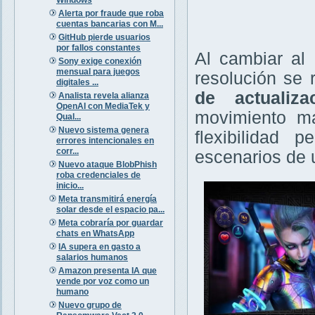
Alerta por fraude que roba
cuentas bancarias con M...
GitHub pierde usuarios
por fallos constantes
Al cambiar al
Sony exige conexión
mensual para juegos
resolución se
digitales ...
de actualiza
Analista revela alianza
OpenAI con MediaTek y
movimiento má
Qual...
Nuevo sistema genera
flexibilidad 
errores intencionales en
corr...
escenarios de 
Nuevo ataque BlobPhish
roba credenciales de
inicio...
Meta transmitirá energía
solar desde el espacio pa...
Meta cobraría por guardar
chats en WhatsApp
IA supera en gasto a
salarios humanos
Amazon presenta IA que
vende por voz como un
humano
Nuevo grupo de