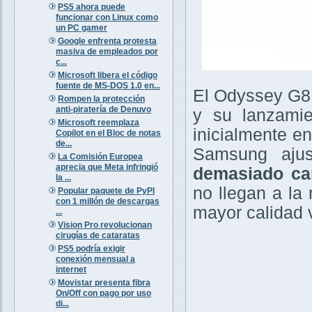
PS5 ahora puede
funcionar con Linux como
un PC gamer
Google enfrenta protesta
masiva de empleados por
c...
Microsoft libera el código
fuente de MS-DOS 1.0 en...
El Odyssey G8
Rompen la protección
anti-piratería de Denuvo
y su lanzamie
Microsoft reemplaza
inicialmente e
Copilot en el Bloc de notas
de...
Samsung ajus
La Comisión Europea
aprecia que Meta infringió
demasiado ca
la ...
no llegan a la
Popular paquete de PyPI
con 1 millón de descargas
mayor calidad v
...
Vision Pro revolucionan
cirugías de cataratas
PS5 podría exigir
conexión mensual a
internet
Movistar presenta fibra
On/Off con pago por uso
di...