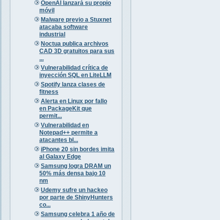
OpenAI lanzará su propio
móvil
Malware previo a Stuxnet
atacaba software
industrial
Noctua publica archivos
CAD 3D gratuitos para sus
...
Vulnerabilidad crítica de
inyección SQL en LiteLLM
Spotify lanza clases de
fitness
Alerta en Linux por fallo
en PackageKit que
permit...
Vulnerabilidad en
Notepad++ permite a
atacantes bl...
iPhone 20 sin bordes imita
al Galaxy Edge
Samsung logra DRAM un
50% más densa bajo 10
nm
Udemy sufre un hackeo
por parte de ShinyHunters
co...
Samsung celebra 1 año de