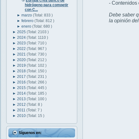
Europa crea banco de
- Contenidos 
hidrógeno para competir
con C...
Debe saber qu
►
marzo
(Total: 833 )
la opinión de
►
febrero
(Total: 812 )
►
enero
(Total: 680 )
►
2025
(Total: 2103 )
►
2024
(Total: 1110 )
►
2023
(Total: 710 )
►
2022
(Total: 967 )
►
2021
(Total: 730 )
►
2020
(Total: 212 )
►
2019
(Total: 102 )
►
2018
(Total: 150 )
►
2017
(Total: 231 )
►
2016
(Total: 266 )
►
2015
(Total: 445 )
►
2014
(Total: 185 )
►
2013
(Total: 100 )
►
2012
(Total: 8 )
►
2011
(Total: 7 )
►
2010
(Total: 15 )
Síguenos en: