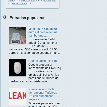
Dev
( 7 )
MAC Adress
( 6 )
antimalware
( 6 )
oclHashcat
( 5 )
Entradas populares
Memoria DDR5 de 500
euros al precio de una
hamburguesa
Un usuario de Reddit
adquirió una memoria
DDR5 de 32 GB
valorada en 500 euros por solo 12,50
euros en una tienda de segunda mano.
Google lanza Pixel Tag
Google prepara el
lanzamiento de Pixel Tag
, un localizador de
objetos similar al AirTag
para llenar el hueco de
hardware en su ecosistema A...
Nueva versión de la
herramienta Tinfoleak
1.5 con numerosas
mejoras
Tinfoleak permite extraer
y analizar información