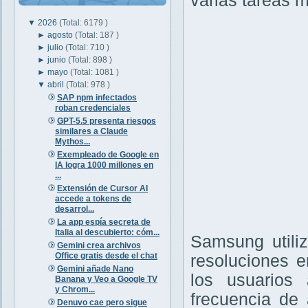
varias tareas m
▼
2026
(Total: 6179 )
►
agosto
(Total: 187 )
►
julio
(Total: 710 )
►
junio
(Total: 898 )
►
mayo
(Total: 1081 )
▼
abril
(Total: 978 )
SAP npm infectados
roban credenciales
GPT-5.5 presenta riesgos
similares a Claude
Mythos...
Exempleado de Google en
IA logra 1000 millones en
...
Extensión de Cursor AI
accede a tokens de
desarrol...
La app espía secreta de
Italia al descubierto: cóm...
Samsung utili
Gemini crea archivos
Office gratis desde el chat
resoluciones 
Gemini añade Nano
los usuarios
Banana y Veo a Google TV
y Chrom...
frecuencia de
Denuvo cae pero sigue