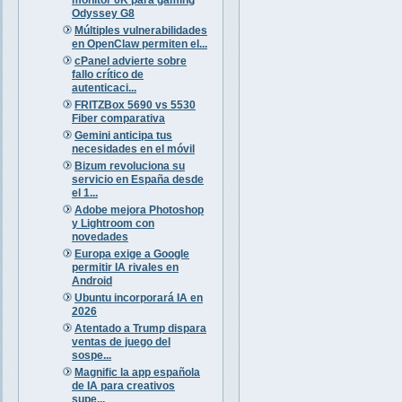
Odyssey G8
Múltiples vulnerabilidades
en OpenClaw permiten el...
cPanel advierte sobre
fallo crítico de
autenticaci...
FRITZBox 5690 vs 5530
Fiber comparativa
Gemini anticipa tus
necesidades en el móvil
Bizum revoluciona su
servicio en España desde
el 1...
Adobe mejora Photoshop
y Lightroom con
novedades
Europa exige a Google
permitir IA rivales en
Android
Ubuntu incorporará IA en
2026
Atentado a Trump dispara
ventas de juego del
sospe...
Magnific la app española
de IA para creativos
supe...