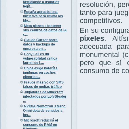
fastidiando a usuarios
resolución, pe
legít...
tanto para jue
España aprueba una
iniciativa para limitar los
competitivos.
blo...
Meta planea abastecer
En su configur
sus centros de datos de IA
c...
píxeles
. Altí
Claude Cursor borra
datos y backups de
adecuada para
empresa en ...
monumental (c
Copy Fail es un
vulnerabilidad critica
pero que sí 
kernel de L...
China exige baterías
consumo de co
ignífugas en coches
eléctrico...
Fraude masivo con SMS
falsos de multas tráfico
Jugadores de Minecraft
infectados por LofyStealer
...
NVIDIA Nemotron 3 Nano
Omni dota de sentidos a
los...
Microsoft reducirá el
consumo de RAM en
Windows