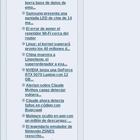
borra base de datos de
emp...
Samsung presenta una
pantalla LED de cine de 14
me...
El error de poner el
repetidor Wi-Fi cerca del
router
Linux: el kernel superará
pronto los 40 millones d...
China muestra a
Lingsheng, el
superordenador a exa...
NVIDIA lanza una GeForce
RTX 5070 Laptop con 12
GB...
Alertan sobre Claude
Mythos capaz detectar
vulnera...
Claude ahora detecta
fallos en código con
Bugcrawl
Malware oculto en app con
un millón de descargas: ...
El legendario emulador de
Nintendo ZSNES
reescrito...