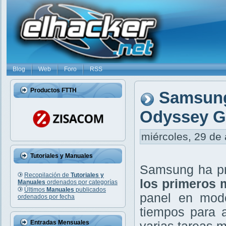
Blog
Web
Foro
RSS
Productos FTTH
Samsung
Odyssey G
miércoles, 29 de 
Tutoriales y Manuales
Samsung ha p
Recopilación de
Tutoriales y
los primeros 
Manuales
ordenados por categorías
Últimos
Manuales
publicados
panel en modo
ordenados por fecha
tiempos para a
Entradas Mensuales