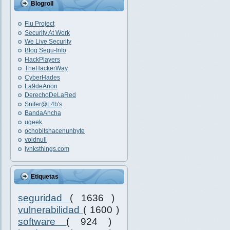
Blogroll
Flu Project
Security At Work
We Live Security
Blog Segu-Info
HackPlayers
TheHackerWay
CyberHades
La9deAnon
DerechoDeLaRed
Snifer@L4b's
BandaAncha
ugeek
ochobitshacenunbyte
voidnull
lynksthings.com
Etiquetas
seguridad
( 1636 )
vulnerabilidad
( 1600 )
software
( 924 )