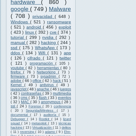
hardware
( 860 )
google
( 749 )
Malware
( 708 )
privacidad
( 648 )
Windows
( 521 )
ransomware
( 521 )
android
( 456 )
exploit
( 423 )
linux
( 392 )
cve
( 374 )
tutorial
( 299 )
nvidia
( 292 )
manual
( 282 )
hacking
( 244 )
ssd
( 175 )
WhatsApp
( 173 )
ddos
( 134 )
Wifi
( 131 )
app
( 126 )
cifrado
( 121 )
twitter
( 121 )
programación
( 105 )
youtube
( 82 )
herramientas
( 80 )
firefox
( 76 )
Networking
( 73 )
firmware
( 73 )
sysadmin
( 72 )
adobe
( 66 )
office
( 62 )
hack
( 51 )
Kernel
( 49 )
antivirus
( 49 )
javascript
( 48 )
apache
( 46 )
juegos
( 42 )
contraseñas
( 39 )
multimedia
( 36 )
cms
( 35 )
flash
( 33 )
eventos
( 32 )
MAC
( 30 )
anonymous
( 28 )
ssl
( 24 )
Forense
( 20 )
conferencia
( 20 )
SeguridadWireless
( 17 )
documental
( 17 )
auditoría
( 15 )
Debugger
( 14 )
Rootkit
( 14 )
lizard
squad
( 14 )
metasploit
( 13 )
técnicas
hacking
( 13 )
Virtualización
( 11 )
delitos
( 11 )
reversing
( 10 )
adamo
( 9 )
Ehn-